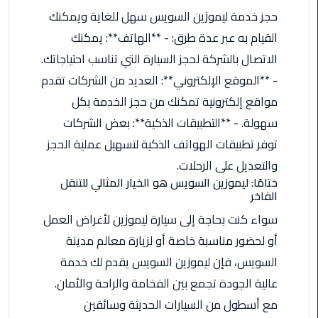
ليموزين
حجز خدمة ليموزين السويس سهل للغاية ويمكنك
مرسى
مطروح
القيام به عبر عدة طرق: - **الهاتف**: يمكنك
الاتصال بالشركة لحجز السيارة التي تناسب احتياجاتك.
حجز
- **الموقع الإلكتروني**: العديد من الشركات تقدم
ليموزين
مواقع إلكترونية تمكنك من حجز الخدمة بكل
مطار
سفنكس
سهولة. - **التطبيقات الذكية**: بعض الشركات
توفر تطبيقات الهواتف الذكية لتسهيل عملية الحجز
خدمة
والتعديل على الرحلات.
ليموزين
ختامًا: ليموزين السويس هو الخيار المثالي للتنقل
الغردقة
الفاخر
سواء كنت بحاجة إلى سيارة ليموزين لأغراض العمل
ليموزين
دهب
أو لحضور مناسبة خاصة أو لزيارة معالم مدينة
الى
السويس، فإن ليموزين السويس يقدم لك خدمة
القاهرة
عالية الجودة تجمع بين الفخامة والراحة والأمان.
والعكس
مع أسطول من السيارات الحديثة وسائقين