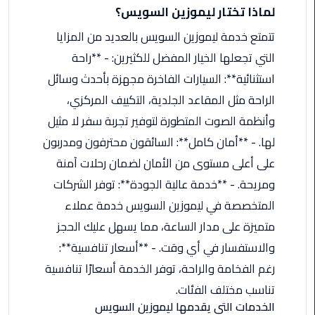
لماذا تختار ليموزين السويس؟
من
القاهرة
تتمتع خدمة ليموزين السويس بالعديد من المزايا
الى
التي تجعلها الخيار المفضل للكثيرين: - **راحة
مطار
برج
استثنائية**: السيارات الفاخرة مجهزة بأحدث وسائل
العرب
الراحة مثل المقاعد الجلدية، التكييف المركزي،
وأنظمة الصوت المتطورة لتوفير تجربة سفر لا مثيل
ليموزين
لها. - **أمان كامل**: السائقون محترفون ومدربون
من
مطار
على أعلى مستوى من الأمان لضمان رحلات آمنة
برج
ومريحة. - **خدمة عالية الجودة**: توفر الشركات
العرب
المتخصصة في ليموزين السويس خدمة عملاء
متميزة على مدار الساعة، مما يسهل عليك الحجز
ايجار
سارات
والاستفسار في أي وقت. - **أسعار تنافسية**:
مرسيدس
رغم الفخامة والراحة، توفر الخدمة أسعارًا تنافسية
تناسب مختلف الفئات.
حجز
الخدمات التي يقدمها ليموزين السويس
ليموزين