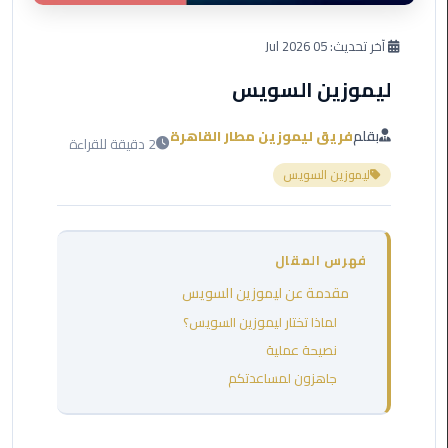
العرب
دهب
آخر تحديث:
05 Jul 2026
ليموزين السويس
ليموزين
برج
العرب
بقلم
فريق ليموزين مطار القاهرة
2 دقيقة للقراءة
راس
ليموزين السويس
سدر
ليموزين
برج
فهرس المقال
العرب
مقدمة عن ليموزين السويس
شرم
الشيخ
لماذا تختار ليموزين السويس؟
نصيحة عملية
ليموزين
جاهزون لمساعدتكم
برج
العرب
مرسي