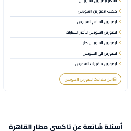
اسعار ليموزين السويس
ليموزين
مطار
مكتب ليموزين السويس
شرم
ليموزين السلام السويس
الشيخ
ليموزين السويس لتأجير السيارات
ليموزين
ليموزين السويس كار
مطار
القاهرة
ليموزين الي السويس
الخط
ليموزين سفريات السويس
الساخن
كل مقالات ليموزين السويس
ليموزين
مطار
العاصمة
الادارية
ليموزين
مطار
أسئلة شائعة عن تاكسي مطار القاهرة
القاهرة