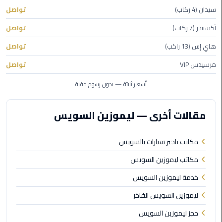
سيدان (4 ركاب)
تواصل
ليموزين
أكسبندر (7 ركاب)
تواصل
مطار
برج
هاي إس (13 راكب)
تواصل
العرب
مرسيدس VIP
تواصل
ليموزين
أسعار ثابتة — بدون رسوم خفية
المطار
الخط
مقالات أخرى — ليموزين السويس
الساخن
ليموزين
مكاتب تاجير سيارات بالسويس
مطار
مكاتب ليموزين السويس
العلمين
خدمة ليموزين السويس
ليموزين
ليموزين السويس الفاخر
توصيل
المطار
حجز ليموزين السويس