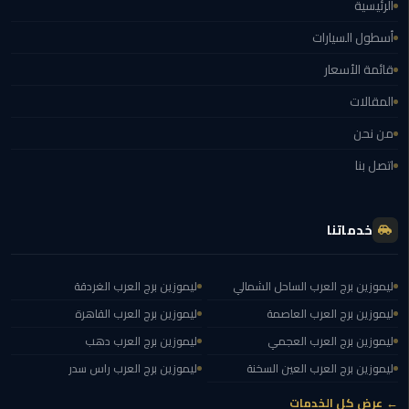
الرئيسية
ليموزين
العاصمة
أسطول السيارات
قائمة الأسعار
ليموزين
المقالات
الخط
الساخن
من نحن
اتصل بنا
تاكسى
ليموزين
مصر
خدماتنا
خدمة
VIP
ليموزين برج العرب الساحل الشمالي
ليموزين برج العرب الغردقة
ليموزين برج العرب العاصمة
ليموزين برج العرب القاهرة
ايجار
ليموزين برج العرب العجمي
ليموزين برج العرب دهب
سيارات
في
ليموزين برج العرب العين السخنة
ليموزين برج العرب راس سدر
مصر
← عرض كل الخدمات