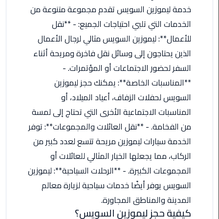
خدمة ليموزين السويس تقدم مجموعة متنوعة من
اسكندرية
الخدمات التي تلبي احتياجات الجميع: - **نقل
حجز
للأعمال**: ليموزين السويس مثالي لرجال الأعمال
ليموزين
الذين يحتاجون إلى وسائل نقل فاخرة ومريحة أثناء
الساحل
السفر لحضور الاجتماعات أو المؤتمرات. -
الشمالي
**المناسبات الخاصة**: يمكنك حجز ليموزين
حجز
السويس لحفلات الزفاف، أعياد الميلاد، أو
ليموزين
المناسبات الاجتماعية الأخرى التي تحتاج إلى لمسة
العين
السخنة
من الفخامة. - **نقل العائلات والمجموعات**: توفر
الخدمة سيارات ليموزين مريحة تتسع لعدد كبير من
حجز
الركاب، مما يجعلها الخيار المثالي للعائلات أو
ليموزين
المجموعات الكبيرة. - **الرحلات السياحية**: ليموزين
شرم
الشيخ
السويس يوفر أيضًا خدمات سياحية لزيارة معالم
المدينة والمناطق المجاورة.
حجز
كيفية حجز ليموزين السويس؟