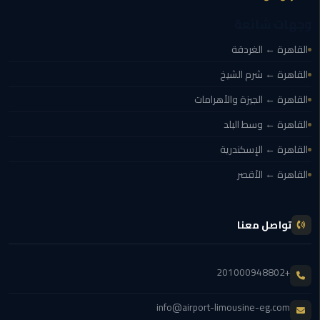
ليموزين
وجهات شائعة
اون
القاهرة ← الغردقة
لاين
القاهرة ← شرم الشيخ
ليموزين
القاهرة ← الجيزة والأهرامات
الشروق
القاهرة ← وسط البلد
ليموزين
القاهرة ← الإسكندرية
مدينتي
القاهرة ← الأقصر
ليموزين
الرحاب
تواصل معنا
ليموزين
التجمع
+201000948802
الخامس
info@airport-limousine-eg.com
ليموزين