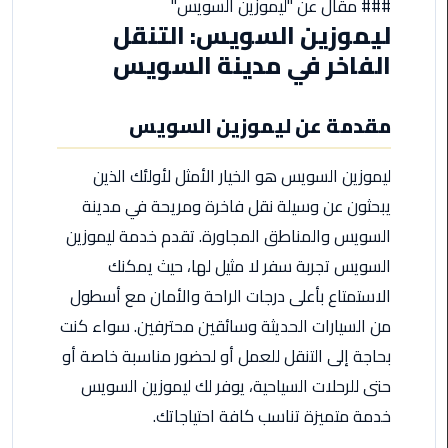
### مقال عن "ليموزين السويس"
مطروح
ليموزين السويس: التنقل
الفاخر في مدينة السويس
ليموزين
مطار
العالمين
مقدمة عن ليموزين السويس
ليموزين
ليموزين السويس هو الخيار الأمثل لأولئك الذين
مطار
يبحثون عن وسيلة نقل فاخرة ومريحة في مدينة
برج
العرب
السويس والمناطق المجاورة. تقدم خدمة ليموزين
اسكندرية
السويس تجربة سفر لا مثيل لها، حيث يمكنك
الاستمتاع بأعلى درجات الراحة والأمان مع أسطول
ليموزين
مطار
من السيارات الحديثة وسائقين محترفين. سواء كنت
برج
بحاجة إلى التنقل للعمل أو لحضور مناسبة خاصة أو
العرب
حتى للرحلات السياحية، يوفر لك ليموزين السويس
الاسكندرية
خدمة متميزة تناسب كافة احتياجاتك.
ليموزين