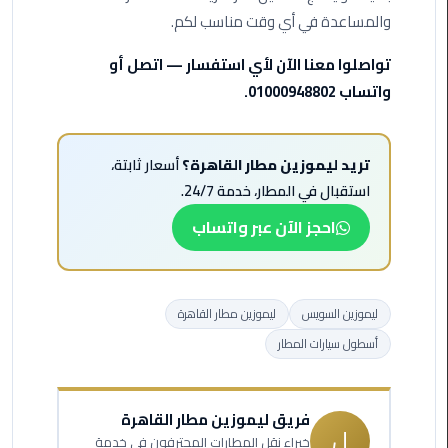
والمساعدة في أي وقت مناسب لكم.
ليموزين
الاسكندريه
تواصلوا معنا الآن لأي استفسار — اتصل أو
شرم
واتساب 01000948802.
الشيخ
تاكسي
تريد ليموزين مطار القاهرة؟
أسعار ثابتة،
مطار
استقبال في المطار، خدمة 24/7.
القاهرة
احجز الآن عبر واتساب
ليموزين
الاسكندريه
مطروح
ليموزين السويس
ليموزين مطار القاهرة
ليموزين
أسطول سيارات المطار
المطار
ليموزين
فريق ليموزين مطار القاهرة
ل
البحر
خبراء نقل المطارات المحترفون في خدمة