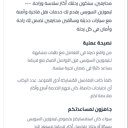
ليموزين
محترفين، ستكون رحلتك أكثر سلاسة وراحة. ---
مرسيدس
ليموزين السويس يقدم لك خدمات نقل فاخرة وآمنة
ايجار
مع سيارات حديثة وسائقين محترفين تضمن لك راحة
بالسائق
فى
وأمان في كل رحلة
مصر
نصيحة عملية
ليموزين
من واقع خبرتنا في التعامل مع طلبات مشابهة
مطار
لـليموزين السويس، فإن التواصل المبكر مع فريقنا
العلمين
يساعد كثيرًا في ضمان تجربة سلسة.
الجديدة
كلما كانت التفاصيل المُشاركة أدق (الموعد، عدد الركاب،
ليموزين
أي احتياجات خاصة)، كان تجهيز الخدمة أسرع وأكثر
الاسكندريه
ملاءمة لكم.
الي
السويس
جاهزون لمساعدتكم
تاكسي
سواء كان استفساركم بخصوص ليموزين السويس
المطار
بسيطًا أو يحتاج تفاصيل أكثر، فريقنا مستعد للرد