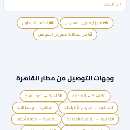
اقرأ المقال
ليموزين
مايو
احجز ليموزين السويس
تصفح الأسطول
ليموزين
كل مقالات ليموزين السويس
حلوان
ليموزين
الإسماعيلية
ليموزين
وجهات التوصيل من مطار القاهرة
المنوفية
القاهرة ← الغردقة
القاهرة ← شرم الشيخ
ليموزين
البحيرة
القاهرة ← الجيزة والأهرامات
القاهرة ← وسط البلد
ليموزين
القاهرة ← القاهرة الجديدة
القاهرة ← مدينة أكتوبر
بلطيم