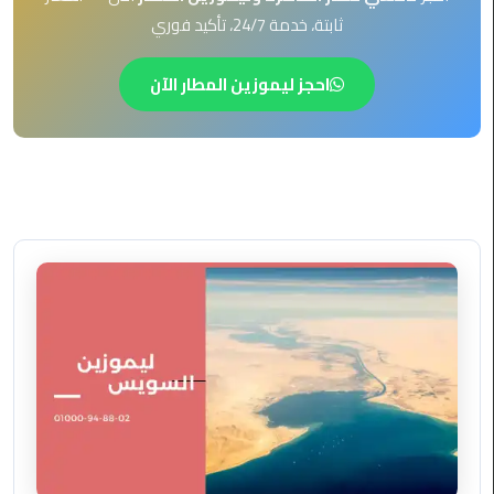
EN
ثابتة، خدمة 24/7، تأكيد فوري
ليموزين
AR
برج
احجز ليموزين المطار الآن
العرب
العين
السخنة
ليموزين
برج
العرب
الغردقة
ليموزين
برج
العرب
القاهرة
ليموزين
برج