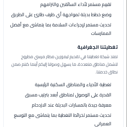
القاهرة
تقييم مستمر لأداء السائقين والتزامهم
وضع خطط بديلة لمواجهة أي ظرف طارئ على الطريق
ليموزين
فيصل
تحديث مستمر لإجراءات السلامة بما يتماشى مع أفضل
الممارسات
ليموزين
من
تغطيتنا الجغرافية
مطار
برج
تمتد شبكة تغطيتنا في تقديم ليموزين مطار مرسي مطروح
العرب
لتشمل مناطق متعددة، ما يسهل وصولنا إليكم أينما كنتم ضمن
إلى
نطاق خدمتنا.
القاهرة
تغطية الأحياء والمناطق السكنية الرئيسية
ليموزين
القدرة على الوصول لمناطق أبعد بترتيب مسبق
الهرم
معرفة جيدة بالمسارات البديلة عند الازدحام
ليموزين
تحديث مستمر لخرائط التغطية بما يتماشى مع التوسع
من
مطار
العمراني