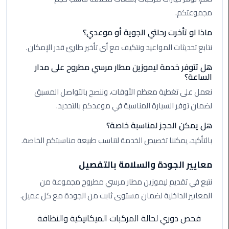
الى
مجموعتكم.
مطار
ماذا لو تأخرت رحلتي الجوية أو موعدي؟
القاهرة
نتابع تحديثات المواعيد ونتكيف مع أي تأخير طارئ قدر الإمكان.
ليموزين
هل تتوفر خدمة ليموزين مطار مرسي مطروح على مدار
الدقي
الساعة؟
نعمل على تغطية معظم الأوقات، وننصح بالتواصل المسبق
ليموزين
لضمان توفر السيارة المناسبة في موعدكم بالتحديد.
من
القاهرة
هل يمكن الحجز لمناسبة خاصة؟
للاسكندرية
بالتأكيد، يمكننا تخصيص الخدمة لتناسب طبيعة مناسبتكم الخاصة.
ليموزين
معايير الجودة والسلامة بالتفصيل
العجوزه
نتبع في تقديم ليموزين مطار مرسي مطروح مجموعة من
المعايير الداخلية لضمان مستوى ثابت من الجودة مع كل عميل.
ليموزين
من
فحص دوري لحالة المركبات الميكانيكية والنظافة
مطار