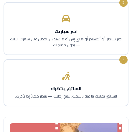
2
اسكندرية
حجز
ليموزين
اختر سيارتك
الساحل
اختر سيدان أو أكسبندر أو هاي إس أو مرسيدس. احصل على سعرك الثابت
الشمالي
— بدون مفاجآت.
حجز
3
ليموزين
العين
السخنة
السائق ينتظرك
حجز
السائق يقابلك بلافتة باسمك. يتابع رحلتك — ينتظر مجاناً إذا تأخرت.
ليموزين
شرم
الشيخ
حجز