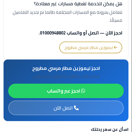
هل يمكن للخدمة تغطية مسارات غير معتادة؟
ليموزين
نتعامل بمرونة مع المسارات المختلفة طالما تم تحديد التفاصيل
بورسعيد
مسبقًا.
ليموزين
احجز الآن — اتصل أو واتساب 01000948802.
الشرقية
ليموزين مطار مرسي مطروح
ليموزين
بنها
احجز ليموزين مطار مرسي مطروح
ليموزين
أسعار ثابتة، سائقون محترفون، تأكيد فوري
العبور
احجز عبر واتساب
ليموزين
6
اتصل الآن
اكتوبر
الخط
اسأل عن سعر رحلتك
الساخن