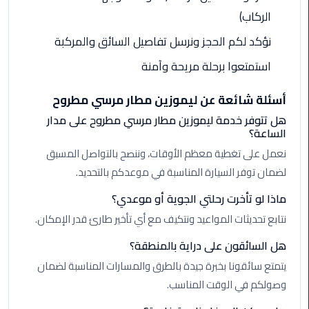
الركاب)
ليموزين
مطار
نؤكد لكم الحجز ونرسل تفاصيل السائق والمركبة
مرسي
استمتعوا برحلة مريحة وآمنة
مطروح
أسئلة شائعة عن ليموزين مطار مرسي مطروح
ليموزين
مطار
هل تتوفر خدمة ليموزين مطار مرسي مطروح على مدار
الساعة؟
اكتوبر
نعمل على تغطية معظم الأوقات، وننصح بالتواصل المسبق
ليموزين
لضمان توفر السيارة المناسبة في موعدكم بالتحديد.
مطار
ماذا لو تأخرت رحلتي الجوية أو موعدي؟
الغردقة
نتابع تحديثات المواعيد ونتكيف مع أي تأخير طارئ قدر الإمكان.
ليموزين
هل السائقون على دراية بالمنطقة؟
مطار
يتمتع سائقونا بخبرة جيدة بالطرق والمسارات المناسبة لضمان
القاهرة
أسعار
وصولكم في الوقت المناسب.