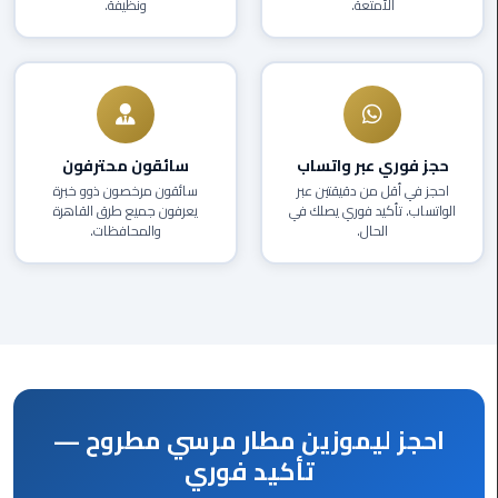
الأمتعة.
ونظيفة.
العرب
دهب
ليموزين
برج
العرب
حجز فوري عبر واتساب
سائقون محترفون
راس
احجز في أقل من دقيقتين عبر
سائقون مرخصون ذوو خبرة
سدر
الواتساب. تأكيد فوري يصلك في
يعرفون جميع طرق القاهرة
الحال.
والمحافظات.
ليموزين
برج
العرب
شرم
الشيخ
ليموزين
احجز ليموزين مطار مرسي مطروح —
برج
العرب
تأكيد فوري
مرسي