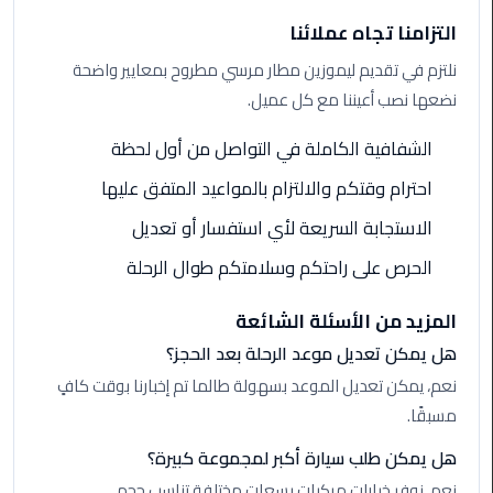
الي
التزامنا تجاه عملائنا
مرسي
نلتزم في تقديم ليموزين مطار مرسي مطروح بمعايير واضحة
مطروح
نضعها نصب أعيننا مع كل عميل.
تاكسي
الشفافية الكاملة في التواصل من أول لحظة
اسكندريه
احترام وقتكم والالتزام بالمواعيد المتفق عليها
ليموزين
الاستجابة السريعة لأي استفسار أو تعديل
مطار
برج
الحرص على راحتكم وسلامتكم طوال الرحلة
العرب
والإسكندرية
المزيد من الأسئلة الشائعة
هل يمكن تعديل موعد الرحلة بعد الحجز؟
ليموزين
نعم، يمكن تعديل الموعد بسهولة طالما تم إخبارنا بوقت كافٍ
دمياط
مسبقًا.
ليموزين
هل يمكن طلب سيارة أكبر لمجموعة كبيرة؟
من
نعم، نوفر خيارات مركبات بسعات مختلفة تناسب حجم
الاسكندرية