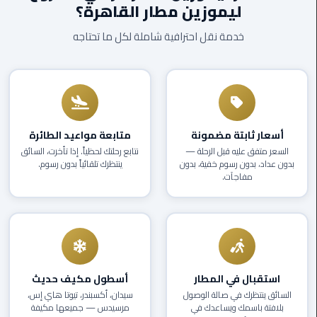
ليموزين مطار القاهرة؟
EN
ليموزين
خدمة نقل احترافية شاملة لكل ما تحتاجه
AR
برج
العرب
العين
السخنة
ليموزين
أسعار ثابتة مضمونة
متابعة مواعيد الطائرة
برج
السعر متفق عليه قبل الرحلة —
نتابع رحلتك لحظياً. إذا تأخرت، السائق
العرب
بدون عداد، بدون رسوم خفية، بدون
ينتظرك تلقائياً بدون رسوم.
الغردقة
مفاجآت.
ليموزين
برج
العرب
القاهرة
استقبال في المطار
أسطول مكيف حديث
ليموزين
السائق ينتظرك في صالة الوصول
سيدان، أكسبندر، تيوتا هاي إس،
بلافتة باسمك ويساعدك في
مرسيدس — جميعها مكيفة
برج