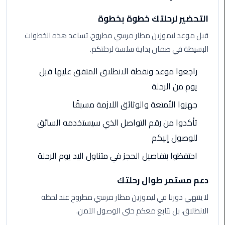
برج
العرب
التحضير لرحلتك خطوة بخطوة
الى
قبل موعد ليموزين مطار مرسي مطروح، تساعد هذه الخطوات
الساحل
البسيطة في ضمان بداية سلسة لرحلتكم.
الشمالي
راجعوا موعد ونقطة الانطلاق المتفق عليها قبل
ليموزين
يوم من الرحلة
الفيوم
جهزوا الأمتعة والوثائق اللازمة مسبقًا
مطار
تأكدوا من رقم التواصل الذي سيستخدمه السائق
القاهرة
ليموزين
للوصول إليكم
احتفظوا بتفاصيل الحجز في متناول اليد يوم الرحلة
ليموزين
دهب
دعم مستمر طوال رحلتك
لا ينتهي دورنا في ليموزين مطار مرسي مطروح عند لحظة
مكاتب
ليموزين
الانطلاق، بل نتابع معكم حتى الوصول الآمن.
الاسكندرية