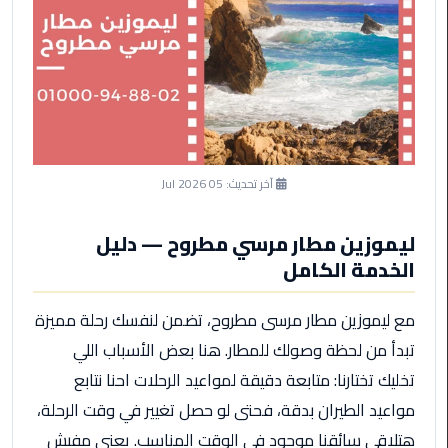
ليموزين
مرسى
مطروح
حجز
ليموزين
مطار
سفنكس
آخر تحديث:
05 Jul 2026
خدمة
ليموزين
ليموزين مطار مرسي مطروح — دليل
الغردقة
الخدمة الكامل
ليموزين
مع ليموزين مطار مرسى مطروح، تضمن لنفسك رحلة مميزة
دهب
تبدأ من لحظة وصولك للمطار. هنا بعض الأسباب اللي
الى
تخليك تختارنا: متابعة دقيقة لمواعيد الرحلات احنا نتابع
القاهرة
والعكس
مواعيد الطيران بدقة، فحتى لو حصل تغيير في وقت الرحلة،
هتلاقي سائقنا موجود في الوقت المناسب. يعني مفيش