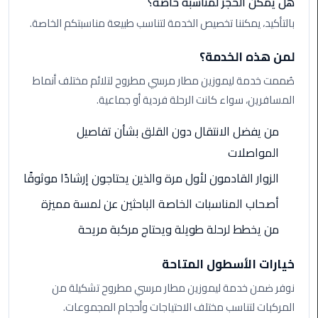
هل يمكن الحجز لمناسبة خاصة؟
ليموزين
بالتأكيد، يمكننا تخصيص الخدمة لتناسب طبيعة مناسبتكم الخاصة.
مطار
شرم
لمن هذه الخدمة؟
الشيخ
صُممت خدمة ليموزين مطار مرسي مطروح لتلائم مختلف أنماط
ليموزين
المسافرين، سواء كانت الرحلة فردية أو جماعية.
مطار
القاهرة
من يفضل الانتقال دون القلق بشأن تفاصيل
الخط
المواصلات
الساخن
الزوار القادمون لأول مرة والذين يحتاجون إرشادًا موثوقًا
ليموزين
أصحاب المناسبات الخاصة الباحثين عن لمسة مميزة
مطار
العاصمة
من يخطط لرحلة طويلة ويحتاج مركبة مريحة
الادارية
خيارات الأسطول المتاحة
ليموزين
نوفر ضمن خدمة ليموزين مطار مرسي مطروح تشكيلة من
مطار
المركبات لتناسب مختلف الاحتياجات وأحجام المجموعات.
القاهرة