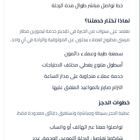
خط تواصل مباشر طوال مدة الرحلة
ليموزين
لماذا تختار خدمتنا؟
مطار
برج
نعتمد على سنوات من الخبرة في تقديم خدمة ليموزين مطار
العرب
مرسي مطروح لعملاء يبحثون عن الموثوقية والراحة في آنٍ واحد.
ليموزين
سمعة طيبة وعملاء دائمون
المطار
أسطول متنوع يغطي مختلف الاحتياجات
الخط
الساخن
خدمة عملاء متجاوبة على مدار الساعة
التزام صارم بالمواعيد المتفق عليها
ليموزين
مطار
خطوات الحجز
العلمين
عملية الحجز بسيطة ومباشرة وتستغرق دقائق معدودة فقط.
ليموزين
توصيل
تواصلوا معنا عبر الهاتف أو واتساب
المطار
شاركونا تفاصيل الرحلة (الموعد، الوجهة، عدد