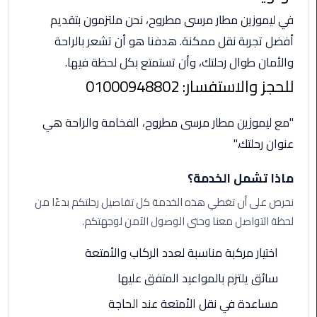
الأحمر
في ليموزين مطار مرسى مطروح، نحن ملتزمون بتقديم
من
أفضل تجربة نقل ممكنة. هدفنا هو أن تشعر بالراحة
مطار
القاهرة
والأمان طوال رحلتك، وأن تستمتع بكل لحظة فيها.
للحجز والاستفسار: 01000948802
ليموزين
مطار
"مع ليموزين مطار مرسى مطروح، الفخامة والراحة هي
القاهرة
عنوان رحلتك."
ليموزين
ماذا تشمل الخدمة؟
السخنة
نحرص على أن تغطي هذه الخدمة كل تفاصيل رحلتكم بدءًا من
ليموزين
لحظة التواصل معنا وحتى الوصول الآمن لوجهتكم.
مطار
سفنكس
اختيار مركبة مناسبة لعدد الركاب والأمتعة
سائق يلتزم بالمواعيد المتفق عليها
ليموزين
القاهرة
مساعدة في نقل الأمتعة عند الحاجة
اسكندرية