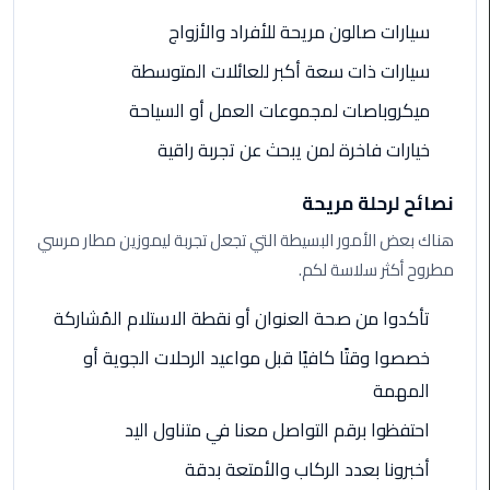
الي
سيارات صالون مريحة للأفراد والأزواج
اسكندرية
سيارات ذات سعة أكبر للعائلات المتوسطة
تاكسي
ميكروباصات لمجموعات العمل أو السياحة
العاصمة
خيارات فاخرة لمن يبحث عن تجربة راقية
ليموزين
مطار
نصائح لرحلة مريحة
برج
هناك بعض الأمور البسيطة التي تجعل تجربة ليموزين مطار مرسي
العرب
مطروح أكثر سلاسة لكم.
الدولي
تأكدوا من صحة العنوان أو نقطة الاستلام المُشاركة
تاكسي
لندن
خصصوا وقتًا كافيًا قبل مواعيد الرحلات الجوية أو
المهمة
ليموزين
احتفظوا برقم التواصل معنا في متناول اليد
مطار
برج
أخبرونا بعدد الركاب والأمتعة بدقة
العرب