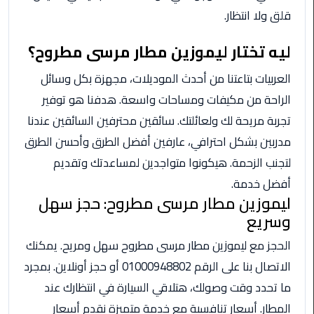
ليموزين
قلق ولا انتظار.
مرسيدس
ايجار
ليه تختار ليموزين مطار مرسى مطروح؟
بالسائق
فى
العربيات بتاعتنا من أحدث الموديلات، مجهزة بكل وسائل
مصر
الراحة من مكيفات ومساحات واسعة. هدفنا هو توفير
ليموزين
تجربة مريحة لك ولعائلتك. سائقين محترفين السائقين عندنا
مطار
مدربين بشكل احترافي، عارفين أفضل الطرق وأحسن الطرق
العلمين
لتجنب الزحمة. هيكونوا متواجدين لمساعدتك وتقديم
الجديدة
أفضل خدمة.
ليموزين مطار مرسى مطروح: حجز سهل
ليموزين
وسريع
الاسكندريه
الي
الحجز مع ليموزين مطار مرسى مطروح سهل ومريح. يمكنك
السويس
الاتصال بنا على الرقم 01000948802 أو حجز أونلاين. بمجرد
تاكسي
ما تحدد وقت وصولك، هتلاقي السيارة في انتظارك عند
المطار
المطار. أسعار تنافسية مع خدمة متميزة نقدم أسعار