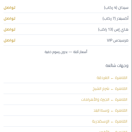
ليموزين
سيدان (4 ركاب)
تواصل
العاصمة
أكسبندر (7 ركاب)
تواصل
ليموزين
هاي إس (13 راكب)
تواصل
الخط
الساخن
مرسيدس VIP
تواصل
أسعار ثابتة — بدون رسوم خفية
تاكسى
ليموزين
وجهات شائعة
مصر
القاهرة ← الغردقة
خدمة
القاهرة ← شرم الشيخ
VIP
القاهرة ← الجيزة والأهرامات
ايجار
القاهرة ← وسط البلد
سيارات
في
القاهرة ← الإسكندرية
مصر