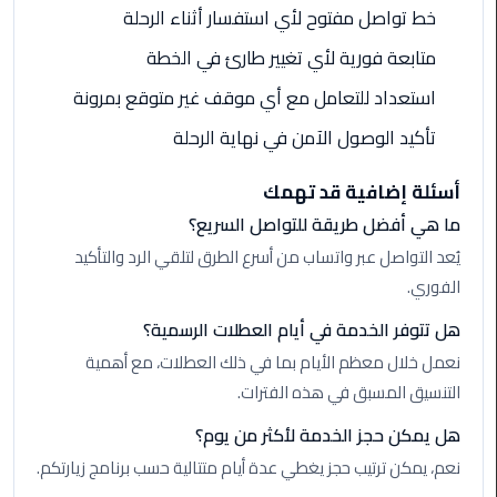
خط تواصل مفتوح لأي استفسار أثناء الرحلة
ليموزين
متابعة فورية لأي تغيير طارئ في الخطة
مايو
استعداد للتعامل مع أي موقف غير متوقع بمرونة
ليموزين
تأكيد الوصول الآمن في نهاية الرحلة
حلوان
أسئلة إضافية قد تهمك
ليموزين
ما هي أفضل طريقة للتواصل السريع؟
الإسماعيلية
يُعد التواصل عبر واتساب من أسرع الطرق لتلقي الرد والتأكيد
الفوري.
ليموزين
المنوفية
هل تتوفر الخدمة في أيام العطلات الرسمية؟
نعمل خلال معظم الأيام بما في ذلك العطلات، مع أهمية
ليموزين
التنسيق المسبق في هذه الفترات.
البحيرة
هل يمكن حجز الخدمة لأكثر من يوم؟
ليموزين
نعم، يمكن ترتيب حجز يغطي عدة أيام متتالية حسب برنامج زيارتكم.
بلطيم