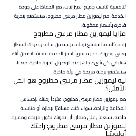
تنافسية تناسب جميع الميزانيات، مع الحفاظ على جودة
ليموزين
الخدمة. مع ليموزين مطار مرسى مطروح، هتستمتع بتجربة
الاسكندريه
شرم
فاخرة بأسعار معقولة.
الشيخ
مزايا ليموزين مطار مرسى مطروح
راحة كاملة: استمتع برحلة مريحة من بداية وصولك للمطار
تاكسي
وحتى وجهتك. حجز مسبق: احجز الخدمة مسبقًا لتضمن أنك
مطار
القاهرة
هتلاقي كل شيء جاهز عند الوصول. تجربة فاخرة: معانا،
هتستمتع برحلة مريحة في بيئة فاخرة.
ليموزين
ليه ليموزين مطار مرسى مطروح هو الحل
الاسكندريه
الأمثل؟
مطروح
مع ليموزين مطار مرسى مطروح، هتبدأ رحلتك بإحساس
ليموزين
الفخامة والراحة. سواء كنت مسافرًا لإجازة أو مناسبة
المطار
خاصة، سنعمل على ضمان أن تجربتك تكون مريحة ومميزة.
ليموزين مطار مرسى مطروح: راحتك
ليموزين
أولويتنا
البحر