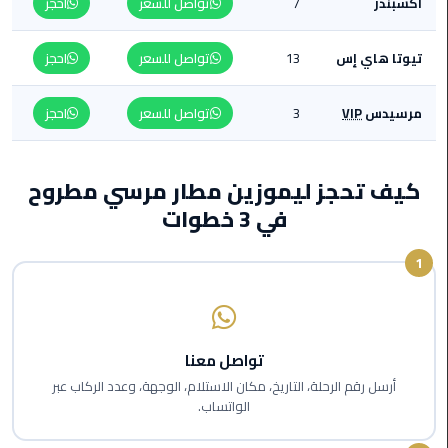
أكسبندر
7
تواصل للسعر
احجز
من
القاهرة
تيوتا هاي إس
13
تواصل للسعر
احجز
الى
مطار
برج
مرسيدس
VIP
3
تواصل للسعر
احجز
العرب
ليموزين
كيف تحجز ليموزين مطار مرسي مطروح
من
في 3 خطوات
مطار
برج
1
العرب
ايجار
سارات
تواصل معنا
مرسيدس
أرسل رقم الرحلة، التاريخ، مكان الاستلام، الوجهة، وعدد الركاب عبر
الواتساب.
حجز
ليموزين