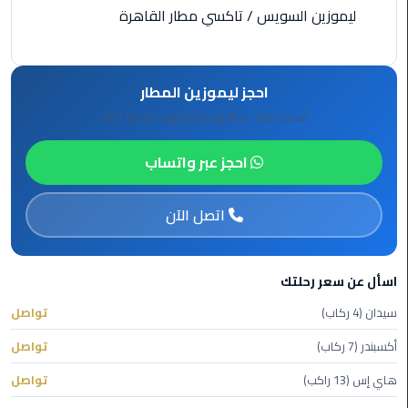
الأحمر
ليموزين السويس
/
تاكسي مطار القاهرة
من
مطار
القاهرة
احجز ليموزين المطار
أسعار ثابتة، سائقون محترفون، خدمة 24/7
ليموزين
مطار
احجز عبر واتساب
القاهرة
ليموزين
اتصل الآن
السخنة
ليموزين
اسأل عن سعر رحلتك
مطار
سيدان (4 ركاب)
تواصل
سفنكس
أكسبندر (7 ركاب)
تواصل
ليموزين
هاي إس (13 راكب)
تواصل
القاهرة
اسكندرية