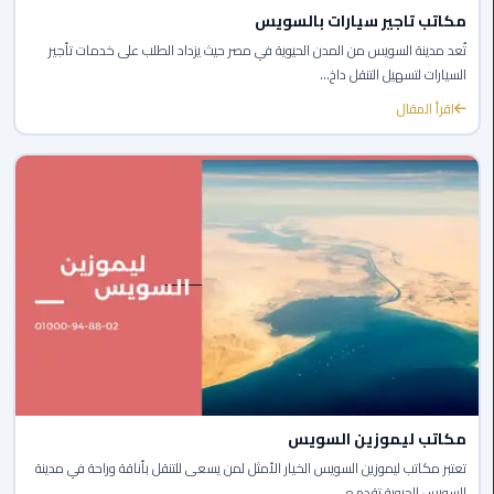
مكاتب تاجير سيارات بالسويس
الى
مطار
تُعد مدينة السويس من المدن الحيوية في مصر حيث يزداد الطلب على خدمات تأجير
القاهرة
السيارات لتسهيل التنقل داخ...
اقرأ المقال
ليموزين
الدقي
ليموزين
من
القاهرة
للاسكندرية
ليموزين
العجوزه
ليموزين
مكاتب ليموزين السويس
من
تعتبر مكاتب ليموزين السويس الخيار الأمثل لمن يسعى للتنقل بأناقة وراحة في مدينة
مطار
السويس الحيوية تقدم ه...