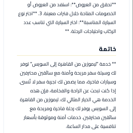
ليموزين
**تحقق من العروض**: استفد من العروض أو
مرسى
الخصومات المتاحة خلال فترات معينة. 3. **اختر نوع
مطروح
السيارة المناسبة**: اختر السيارة التي تناسب عدد
حجز
الركاب واحتياجات الرحلة. **
ليموزين
مطار
خاتمة
سفنكس
** خدمة "ليموزين من القاهرة إلى السويس" توفر
خدمة
ليموزين
لك وسيلة سفر مريحة وآمنة مع سائقين محترفين
الغردقة
وسيارات فاخرة، مما يضمن لك تجربة سفر لا تُنسى.
إذا كنت تبحث عن الراحة والفخامة، فإن هذه
ليموزين
الخدمة هي الخيار المثالي لك. ليموزين من القاهرة
دهب
الى
إلى السويس يوفر لك رحلة فاخرة ومريحة مع
القاهرة
سائقين محترفين. خدمات آمنة وموثوقة بأسعار
والعكس
تنافسية على مدار الساعة.