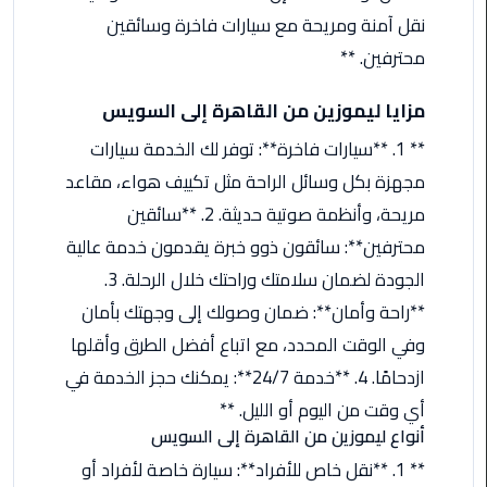
من
نقل آمنة ومريحة مع سيارات فاخرة وسائقين
القاهرة
محترفين. **
الى
مطار
مزايا ليموزين من القاهرة إلى السويس
برج
العرب
** 1. **سيارات فاخرة**: توفر لك الخدمة سيارات
مجهزة بكل وسائل الراحة مثل تكييف هواء، مقاعد
ليموزين
مريحة، وأنظمة صوتية حديثة. 2. **سائقين
من
محترفين**: سائقون ذوو خبرة يقدمون خدمة عالية
مطار
برج
الجودة لضمان سلامتك وراحتك خلال الرحلة. 3.
العرب
**راحة وأمان**: ضمان وصولك إلى وجهتك بأمان
وفي الوقت المحدد، مع اتباع أفضل الطرق وأقلها
ايجار
ازدحامًا. 4. **خدمة 24/7**: يمكنك حجز الخدمة في
سارات
مرسيدس
أي وقت من اليوم أو الليل. **
أنواع ليموزين من القاهرة إلى السويس
حجز
** 1. **نقل خاص للأفراد**: سيارة خاصة لأفراد أو
ليموزين