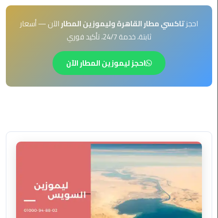
EN
ليموزين
احجز
تاكسي مطار القاهرة وليموزين المطار
الآن — أسعار
AR
برج
ثابتة، خدمة 24/7، تأكيد فوري
العرب
العين
السخنة
احجز ليموزين المطار الآن
ليموزين
برج
العرب
الغردقة
ليموزين
برج
العرب
القاهرة
ليموزين
برج