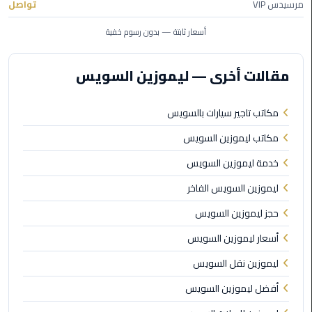
مرسيدس VIP
تواصل
ليموزين
أسعار ثابتة — بدون رسوم خفية
مطار
برج
مقالات أخرى — ليموزين السويس
العرب
مكاتب تاجير سيارات بالسويس
ليموزين
المطار
مكاتب ليموزين السويس
الخط
خدمة ليموزين السويس
الساخن
ليموزين السويس الفاخر
ليموزين
حجز ليموزين السويس
مطار
العلمين
أسعار ليموزين السويس
ليموزين نقل السويس
ليموزين
توصيل
أفضل ليموزين السويس
المطار