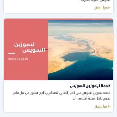
القاهرة
اقرأ المقال
ليموزين
فيصل
ليموزين
من
مطار
برج
العرب
إلى
القاهرة
ليموزين
خدمة ليموزين السويس
الهرم
خدمة ليموزين السويس هي الخيار المثالي للمسافرين الذين يبحثون عن نقل فاخر
ومريح داخل مدينة السويس أو...
ليموزين
اقرأ المقال
من
مطار