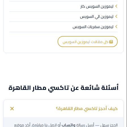
ليموزين
ليموزين السويس كار
مطار
شرم
ليموزين الي السويس
الشيخ
ليموزين سفريات السويس
ليموزين
كل مقالات ليموزين السويس
مطار
القاهرة
الخط
الساخن
ليموزين
مطار
أسئلة شائعة عن تاكسي مطار القاهرة
العاصمة
الادارية
كيف أحجز تاكسي مطار القاهرة؟
ليموزين
مطار
القاهرة
الحجز سهل — أرسل رسالة
واتساب
أو اتصل بنا مباشرة. أكد موقع