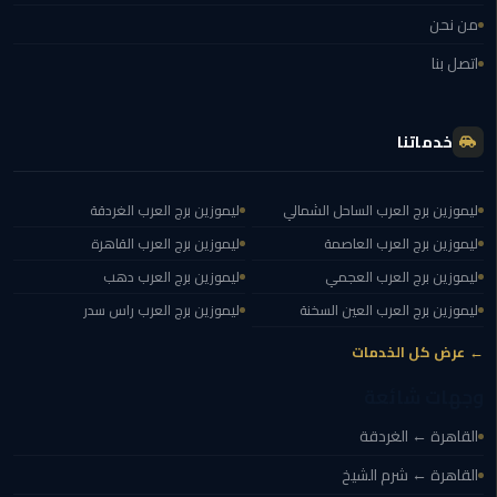
ليموزين
من نحن
العاصمة
اتصل بنا
ليموزين
الخط
خدماتنا
الساخن
تاكسى
ليموزين برج العرب الساحل الشمالي
ليموزين برج العرب الغردقة
ليموزين
ليموزين برج العرب العاصمة
ليموزين برج العرب القاهرة
مصر
ليموزين برج العرب العجمي
ليموزين برج العرب دهب
ليموزين برج العرب العين السخنة
ليموزين برج العرب راس سدر
خدمة
VIP
← عرض كل الخدمات
ايجار
وجهات شائعة
سيارات
القاهرة ← الغردقة
في
مصر
القاهرة ← شرم الشيخ