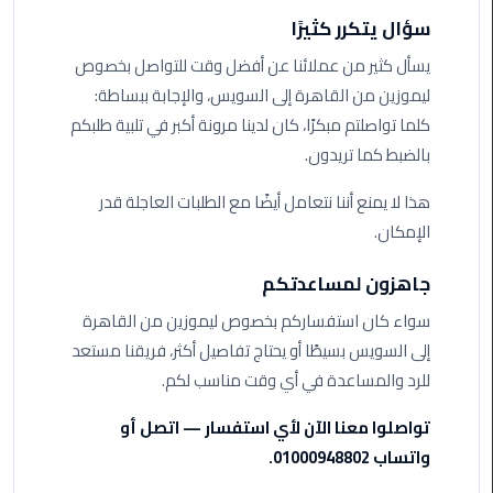
ليموزين
سؤال يتكرر كثيرًا
مرسيدس
ايجار
يسأل كثير من عملائنا عن أفضل وقت للتواصل بخصوص
بالسائق
ليموزين من القاهرة إلى السويس، والإجابة ببساطة:
فى
كلما تواصلتم مبكرًا، كان لدينا مرونة أكبر في تلبية طلبكم
مصر
بالضبط كما تريدون.
ليموزين
هذا لا يمنع أننا نتعامل أيضًا مع الطلبات العاجلة قدر
مطار
الإمكان.
العلمين
الجديدة
جاهزون لمساعدتكم
ليموزين
سواء كان استفساركم بخصوص ليموزين من القاهرة
الاسكندريه
إلى السويس بسيطًا أو يحتاج تفاصيل أكثر، فريقنا مستعد
الي
للرد والمساعدة في أي وقت مناسب لكم.
السويس
تواصلوا معنا الآن لأي استفسار — اتصل أو
تاكسي
واتساب 01000948802.
المطار