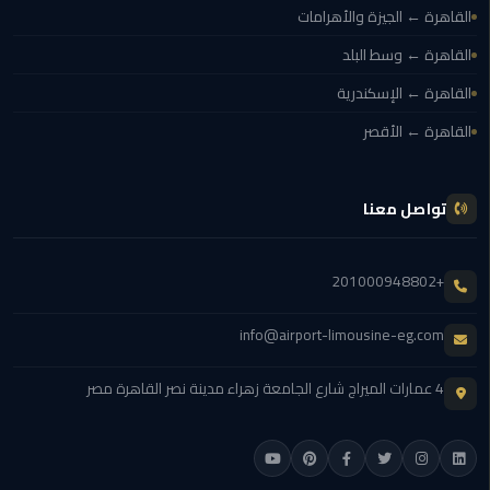
القاهرة ← الجيزة والأهرامات
ليموزين
اون
القاهرة ← وسط البلد
لاين
القاهرة ← الإسكندرية
القاهرة ← الأقصر
ليموزين
الشروق
تواصل معنا
ليموزين
مدينتي
+201000948802
ليموزين
الرحاب
info@airport-limousine-eg.com
ليموزين
4 عمارات الميراج شارع الجامعة زهراء مدينة نصر القاهرة مصر
التجمع
الخامس
ليموزين