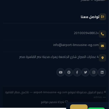
الي
الاسكندرية
تواصل معنا
توصيل
ليموزين
+201000948802
الاسكندريه
info@airport-limousine-eg.com
توصيل
مطار
4 عمارات الميراج شارع الجامعة زهراء مدينة نصر القاهرة مصر
برج
العرب
ايجار
سيارات
زفاف
© جميع الحقوق محفوظة لموقع
airport-limousine-eg.com
— تاكسي مطار القاهرة
admin
—
توصيل
شركة تصميم مواقع
مطار