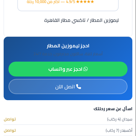
★★★★★ 4.9/5 — أكثر من 10,000 رحلة
ليموزين
مطار
شرم
ليموزين المطار
/
تاكسي مطار القاهرة
الشيخ
ليموزين
احجز ليموزين المطار
مطار
القاهرة
أسعار ثابتة، سائقون محترفون، خدمة 24/7
الخط
الساخن
احجز عبر واتساب
ليموزين
اتصل الآن
مطار
العاصمة
الادارية
اسأل عن سعر رحلتك
ليموزين
سيدان (4 ركاب)
تواصل
مطار
أكسبندر (7 ركاب)
تواصل
القاهرة