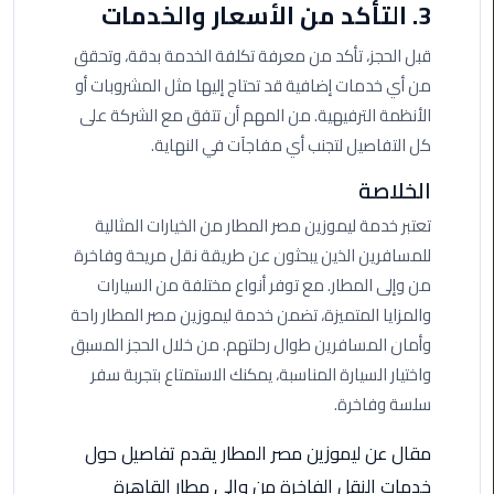
3. التأكد من الأسعار والخدمات
الأحمر
من
قبل الحجز، تأكد من معرفة تكلفة الخدمة بدقة، وتحقق
مطار
من أي خدمات إضافية قد تحتاج إليها مثل المشروبات أو
القاهرة
الأنظمة الترفيهية. من المهم أن تتفق مع الشركة على
كل التفاصيل لتجنب أي مفاجآت في النهاية.
ليموزين
مطار
الخلاصة
القاهرة
تعتبر خدمة ليموزين مصر المطار من الخيارات المثالية
للمسافرين الذين يبحثون عن طريقة نقل مريحة وفاخرة
ليموزين
السخنة
من وإلى المطار. مع توفر أنواع مختلفة من السيارات
والمزايا المتميزة، تضمن خدمة ليموزين مصر المطار راحة
ليموزين
وأمان المسافرين طوال رحلتهم. من خلال الحجز المسبق
مطار
واختيار السيارة المناسبة، يمكنك الاستمتاع بتجربة سفر
سفنكس
سلسة وفاخرة.
ليموزين
مقال عن ليموزين مصر المطار يقدم تفاصيل حول
القاهرة
خدمات النقل الفاخرة من وإلى مطار القاهرة
اسكندرية