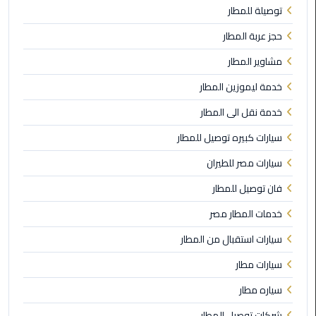
توصيلة للمطار
الي
مرسي
حجز عربة المطار
مطروح
مشاوير المطار
تاكسي
خدمة ليموزين المطار
اسكندريه
خدمة نقل الى المطار
ليموزين
سيارات كبيره توصيل للمطار
مطار
سيارات مصر للطيران
برج
العرب
فان توصيل للمطار
والإسكندرية
خدمات المطار مصر
ليموزين
سيارات استقبال من المطار
دمياط
سيارات مطار
ليموزين
سياره مطار
من
الاسكندرية
شركات توصيل المطار