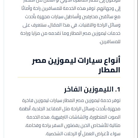
من
إلى وجهاتهم. توفر هذه الخدمة للمسافرين راحة وأمانًا
القاهرة
مع سائقين محترفين وأساطيل سيارات مجهزة بأحدث
الى
وسائل الراحة والتقنيات. في هذا المقال، سنتعرف على
مطار
خدمات ليموزين مصر المطار وما تقدمه من مزايا وراحة
برج
العرب
للمسافرين.
ليموزين
أنواع سيارات ليموزين مصر
من
المطار
مطار
برج
العرب
1. الليموزين الفاخر
توفر خدمة ليموزين مصر المطار سيارات ليموزين فاخرة
ايجار
سارات
مجهزة بأحدث وسائل الراحة مثل المقاعد الجلدية، أنظمة
مرسيدس
الصوت المتطورة، والشاشات الترفيهية. هذه الخدمة
مثالية للأشخاص الذين يفضلون السفر براحة وفخامة،
حجز
سواء لأغراض العمل أو الرحلات الشخصية.
ليموزين