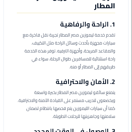
ليموزين
المطار
مرسى
مطروح
1. الراحة والرفاهية
حجز
تقدم خدمة ليموزين مصر المطار تجربة نقل فاخرة مع
ليموزين
مطار
سيارات مجهزة بأحدث وسائل الراحة مثل التكييف،
سفنكس
والمقاعد المريحة، وأجهزة الترفيه. توفر هذه الخدمة
راحة استثنائية للمسافرين طوال الرحلة، سواء في
خدمة
طريقهم إلى المطار أو منه.
ليموزين
الغردقة
2. الأمان والاحترافية
ليموزين
يتمتع سائقو ليموزين مصر المطار بخبرة واسعة
دهب
ويخضعون لتدريب مستمر على القيادة الآمنة والاحترافية.
الى
كما أن سيارات الليموزين يتم فحصها بانتظام لضمان
القاهرة
سلامتها وجاهزيتها للرحلات الطويلة.
والعكس
3. الوصول في الوقت المحدد