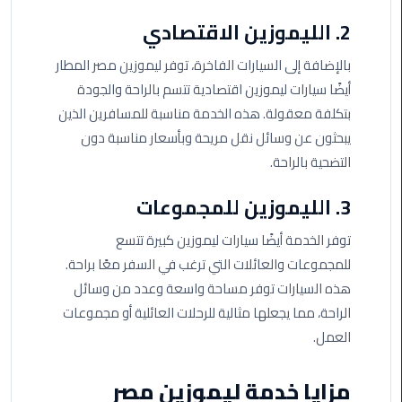
اسكندرية
2. الليموزين الاقتصادي
حجز
بالإضافة إلى السيارات الفاخرة، توفر ليموزين مصر المطار
ليموزين
أيضًا سيارات ليموزين اقتصادية تتسم بالراحة والجودة
الساحل
بتكلفة معقولة. هذه الخدمة مناسبة للمسافرين الذين
الشمالي
يبحثون عن وسائل نقل مريحة وبأسعار مناسبة دون
التضحية بالراحة.
حجز
ليموزين
3. الليموزين للمجموعات
العين
السخنة
توفر الخدمة أيضًا سيارات ليموزين كبيرة تتسع
للمجموعات والعائلات التي ترغب في السفر معًا براحة.
حجز
هذه السيارات توفر مساحة واسعة وعدد من وسائل
ليموزين
الراحة، مما يجعلها مثالية للرحلات العائلية أو مجموعات
شرم
العمل.
الشيخ
حجز
مزايا خدمة ليموزين مصر