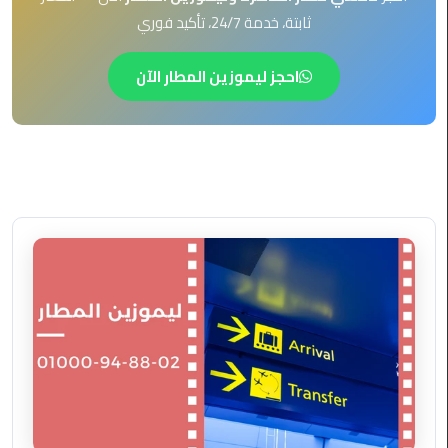
EN
ثابتة، خدمة 24/7، تأكيد فوري
ليموزين
AR
برج
احجز ليموزين المطار الآن
العرب
العين
السخنة
ليموزين
برج
العرب
الغردقة
ليموزين
برج
العرب
القاهرة
ليموزين
برج