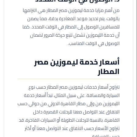
ليموزين
مرسيدس
من أهم مزايا خدمة ليموزين مصر المطار هي التزامها
ايجار
بالوقت. يتم تحديد موعد المغادرة بدقة، مما يضمن
بالسائق
للمسافرين الوصول إلى المطار في الوقت المحدد. كما
فى
أن خدمة الليموزين تشمل تتبع حركة المرور لضمان
مصر
الوصول في الوقت المناسب.
ليموزين
أسعار خدمة ليموزين مصر
مطار
العلمين
المطار
الجديدة
تتراوح أسعار خدمات ليموزين مصر المطار حسب نوع
ليموزين
السيارة والمسافة. على سبيل المثال، تبدأ أسعار خدمة
الاسكندريه
الي
الليموزين من وإلى مطار القاهرة الدولي من حوالي حسب
السويس
الاتفاق عند التواصل معنا للرحلات القصيرة داخل
القاهرة. بالنسبة للرحلات الطويلة أو السيارات الفاخرة، قد
تاكسي
تتراوح الأسعار حسب الاتفاق عند التواصل معنا أو أكثر
المطار
حسب المسافة.