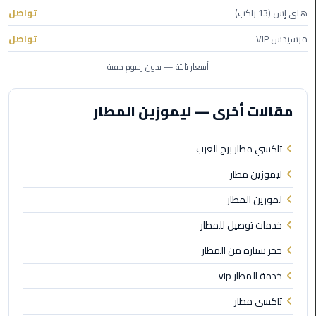
الي
هاي إس (13 راكب)
تواصل
اسكندرية
مرسيدس VIP
تواصل
تاكسي
أسعار ثابتة — بدون رسوم خفية
العاصمة
مقالات أخرى — ليموزين المطار
ليموزين
مطار
برج
تاكسي مطار برج العرب
العرب
ليموزين مطار
الدولي
لموزين المطار
تاكسي
خدمات توصيل للمطار
لندن
حجز سيارة من المطار
ليموزين
خدمة المطار vip
مطار
برج
تاكسي مطار
العرب