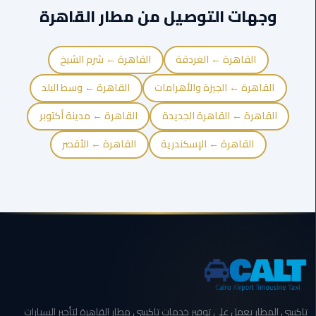
وجهات التوصيل من مطار القاهرة
المنصورة
ليموزين
القاهرة ← الغردقة
القاهرة ← شرم الشيخ
كفر
الشيخ
القاهرة ← الجيزة والأهرامات
القاهرة ← وسط البلد
القاهرة ← القاهرة الجديدة
القاهرة ← مدينة أكتوبر
ليموزين
المحلة
القاهرة ← الإسكندرية
القاهرة ← الأقصر
الكبرى
ليموزين
السويس
ليموزين
العين
السخنة
ليموزين
تاكسي المطار يعمل على توفير خدمات تاكسي مطار القاهرة لتأجير السيارات