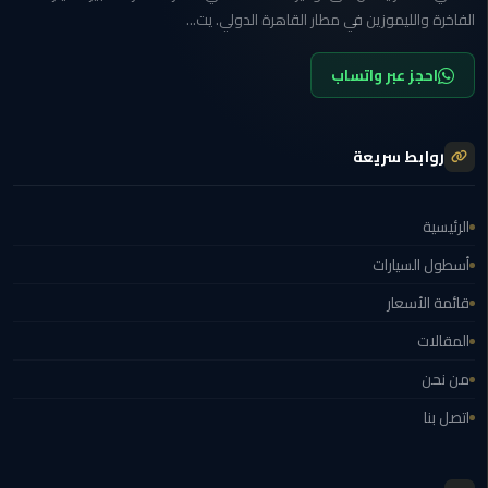
الغردقة
الفاخرة والليموزين في مطار القاهرة الدولي. يت...
ليموزين
احجز عبر واتساب
شرم
الشيخ
روابط سريعة
ليموزين
مرسي
علم
الرئيسية
أسطول السيارات
ليموزين
اسكندرية
قائمة الأسعار
المقالات
ليموزين
الساحل
من نحن
الشمالي
اتصل بنا
خدمة
اهلا