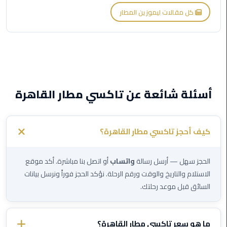
كل مقالات ليموزين المطار
ليموزين
بورسعيد
ليموزين
الشرقية
ليموزين
أسئلة شائعة عن تاكسي مطار القاهرة
بنها
ليموزين
كيف أحجز تاكسي مطار القاهرة؟
العبور
الحجز سهل — أرسل رسالة
واتساب
أو اتصل بنا مباشرة. أكد موقع
ليموزين
الاستلام والتاريخ والوقت ورقم الرحلة. نؤكد الحجز فوراً ونرسل بيانات
6
السائق قبل موعد رحلتك.
اكتوبر
الخط
ما هو سعر تاكسي مطار القاهرة؟
الساخن