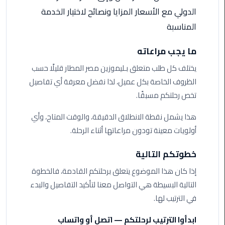
الدولي مع الأسعار المزايا ونصائح لاختيار الخدمة
ليموزين
المناسبة
مطار
برج
ما يجب مراعاته
العرب
يختلف كل طلب متعلق بـليموزين مصر المطار قليلًا حسب
الظروف الخاصة بكل عميل، لذا نفضل معرفة أي تفاصيل
ليموزين
تخص رحلتكم مسبقًا.
المطار
الخط
هذا يشمل نقطة الانطلاق الدقيقة، والوقت المتاح، وأي
الساخن
أولويات معينة تودون مراعاتها أثناء الرحلة.
ليموزين
خطوتكم التالية
مطار
العلمين
إذا كان هذا الموضوع يتعلق برحلتكم القادمة، فالخطوة
التالية البسيطة هي التواصل معنا لتأكيد التفاصيل والبدء
ليموزين
في الترتيب لها.
توصيل
المطار
ابدأوا الترتيب لرحلتكم — اتصل أو واتساب