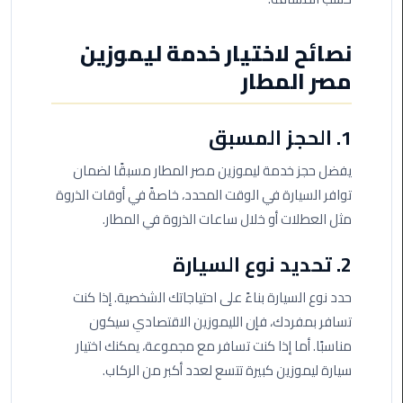
ليموزين
نصائح لاختيار خدمة ليموزين
الاسكندريه
شرم
مصر المطار
الشيخ
1. الحجز المسبق
تاكسي
مطار
يفضل حجز خدمة ليموزين مصر المطار مسبقًا لضمان
القاهرة
توافر السيارة في الوقت المحدد، خاصةً في أوقات الذروة
مثل العطلات أو خلال ساعات الذروة في المطار.
ليموزين
الاسكندريه
2. تحديد نوع السيارة
مطروح
حدد نوع السيارة بناءً على احتياجاتك الشخصية. إذا كنت
ليموزين
تسافر بمفردك، فإن الليموزين الاقتصادي سيكون
المطار
مناسبًا. أما إذا كنت تسافر مع مجموعة، يمكنك اختيار
سيارة ليموزين كبيرة تتسع لعدد أكبر من الركاب.
ليموزين
البحر