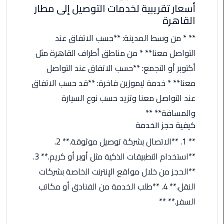
ليموزين
أسعار تقريبية لخدمات التوصيل إلى مطار
مرسى
القاهرة
مطروح
** * من وسط المدينة: **حسب الاتفاق عند
حجز
التواصل معنا** * من مناطق أطراف القاهرة مثل
ليموزين
أكتوبر أو التجمع: **حسب الاتفاق عند التواصل
مطار
معنا** * خدمة ليموزين فاخرة: **قد حسب الاتفاق
سفنكس
عند التواصل معنا وتزيد حسب نوع السيارة
خدمة
والمسافة** **
ليموزين
كيفية حجز الخدمة
الغردقة
** 1. **الاتصال بشركة توصيل موثوقة.** 2.
**استخدام التطبيقات الذكية مثل أوبر أو كريم.** 3.
ليموزين
دهب
**الحجز من خلال مواقع الإنترنت الخاصة بشركات
الى
النقل.** 4. **طلب الخدمة من الفنادق أو مكاتب
القاهرة
السفر.** **
والعكس