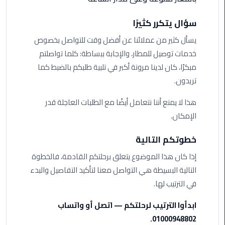
ليموزين
سؤال يتكرر كثيرًا
الاسكندريه
يسأل كثير من عملائنا عن أفضل وقت للتواصل بخصوص
شرم
الشيخ
خدمات توصيل للمطار، والإجابة ببساطة: كلما تواصلتم
مبكرًا، كان لدينا مرونة أكبر في تلبية طلبكم بالضبط كما
تاكسي
تريدون.
مطار
القاهرة
هذا لا يمنع أننا نتعامل أيضًا مع الطلبات العاجلة قدر
الإمكان.
ليموزين
الاسكندريه
خطوتكم التالية
مطروح
إذا كان هذا الموضوع يتعلق برحلتكم القادمة، فالخطوة
التالية البسيطة هي التواصل معنا لتأكيد التفاصيل والبدء
ليموزين
في الترتيب لها.
المطار
ابدأوا الترتيب لرحلتكم — اتصل أو واتساب
ليموزين
01000948802.
البحر