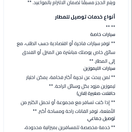
ويتم الحجز مسبقًا لضمان الالتزام بالمواعيد. **
من
القاهرة
أنواع خدمات توصيل للمطار
الى
مطار
** **
برج
سيارات خاصة
العرب
** توفر سيارات فاخرة أو اقتصادية حسب الطلب، مع
سائق خاص يوصلك مباشرة من المنزل أو الفندق
ليموزين
إلى المطار. **
من
مطار
سيارات الليموزين
برج
** لمن يبحث عن تجربة أكثر فخامة، يمكن اختيار
العرب
ليموزين مزود بكل وسائل الراحة. **
حافلات صغيرة (فان)
ايجار
** إذا كنت تسافر مع مجموعة أو تحمل الكثير من
سارات
مرسيدس
الأمتعة، توفر الفانات راحة ومساحة أكبر. **
توصيل جماعي
حجز
** خدمة مخصصة للمسافرين بميزانية محدودة،
ليموزين