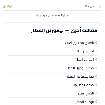
مرسيدس VIP
تواصل
ليموزين
مطار
أسعار ثابتة — بدون رسوم خفية
مرسي
مطروح
مقالات أخرى — ليموزين المطار
ليموزين
مطار
تاكسي مطار برج العرب
اكتوبر
ليموزين مطار
ليموزين
لموزين المطار
مطار
الغردقة
خدمات توصيل للمطار
حجز سيارة من المطار
ليموزين
خدمة المطار vip
مطار
القاهرة
تاكسي مطار
أسعار
توصيلة للمطار