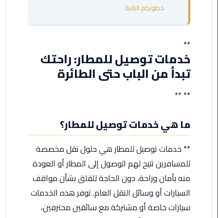
مطروح
خطوتكم التالية
ليموزين
مطار
**
العالمين
خدمات توصيل للمطار: راحتك
تبدأ من الباب حتى الطائرة
ليموزين
مطار
** **
برج
العرب
ما هي خدمات توصيل للمطار؟
اسكندرية
ليموزين
** خدمات توصيل للمطار هي حلول نقل مخصصة
مطار
للمسافرين تتيح لهم الوصول إلى المطار أو العودة
برج
منه بأمان وراحة، دون الحاجة للقلق بشأن مواقف
العرب
الاسكندرية
السيارات أو وسائل النقل العام. توفر هذه الخدمات
سيارات خاصة أو مشتركة مع سائقين محترفين،
ليموزين