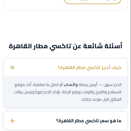
برج
العرب
الى
الساحل
الشمالي
أسئلة شائعة عن تاكسي مطار القاهرة
ليموزين
الفيوم
مطار
كيف أحجز تاكسي مطار القاهرة؟
القاهرة
ليموزين
الحجز سهل — أرسل رسالة
واتساب
أو اتصل بنا مباشرة. أكد موقع
الاستلام والتاريخ والوقت ورقم الرحلة. نؤكد الحجز فوراً ونرسل بيانات
ليموزين
السائق قبل موعد رحلتك.
دهب
مكاتب
ما هو سعر تاكسي مطار القاهرة؟
ليموزين
الاسكندرية