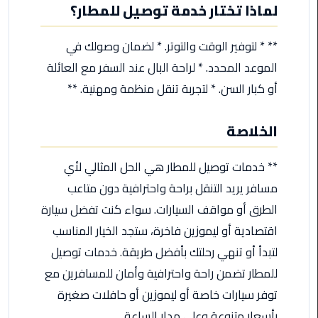
ليموزين
لماذا تختار خدمة توصيل للمطار؟
مرسيدس
ايجار
** * لتوفير الوقت والتوتر. * لضمان وصولك في
بالسائق
الموعد المحدد. * لراحة البال عند السفر مع العائلة
فى
مصر
أو كبار السن. * لتجربة تنقل منظمة ومهنية. **
ليموزين
الخلاصة
مطار
العلمين
** خدمات توصيل للمطار هي الحل المثالي لأي
الجديدة
مسافر يريد التنقل براحة واحترافية دون متاعب
ليموزين
الطرق أو مواقف السيارات. سواء كنت تفضل سيارة
الاسكندريه
اقتصادية أو ليموزين فاخرة، ستجد الخيار المناسب
الي
لتبدأ أو تنهي رحلتك بأفضل طريقة. خدمات توصيل
السويس
للمطار تضمن راحة واحترافية وأمان للمسافرين مع
تاكسي
توفر سيارات خاصة أو ليموزين أو حافلات صغيرة
المطار
بأسعار متنوعة وعلى مدار الساعة