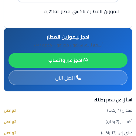
ليموزين المطار
/
تاكسي مطار القاهرة
ليموزين
مطار
برج
العرب
احجز ليموزين المطار
أسعار ثابتة، سائقون محترفون، خدمة 24/7
ليموزين
المطار
احجز عبر واتساب
الخط
الساخن
اتصل الآن
ليموزين
مطار
اسأل عن سعر رحلتك
العلمين
سيدان (4 ركاب)
تواصل
ليموزين
أكسبندر (7 ركاب)
تواصل
توصيل
المطار
هاي إس (13 راكب)
تواصل