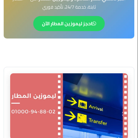
EN
ثابتة، خدمة 24/7، تأكيد فوري
ليموزين
AR
برج
احجز ليموزين المطار الآن
العرب
العين
السخنة
ليموزين
برج
العرب
الغردقة
ليموزين
برج
العرب
القاهرة
ليموزين
برج