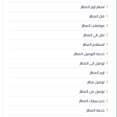
الي
اسعار اوبر للمطار
مرسي
فان المطار
مطروح
مواصلات المطار
تاكسي
نقل الى المطار
اسكندريه
استعلام المطار
ليموزين
خدمة التوصيل للمطار
مطار
برج
توصيل الى المطار
العرب
والإسكندرية
اوبر المطار
توصيل مطار
ليموزين
توصيل من المطار
دمياط
حجز سيارات المطار
ليموزين
خدمة المطار
من
الاسكندرية