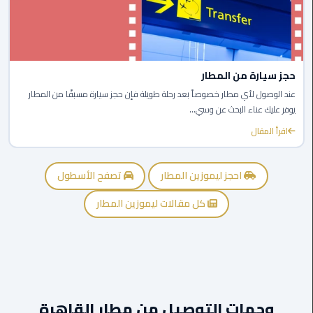
القاهرة
الجديدة
ليموزين
المقطم
حجز سيارة من المطار
عند الوصول لأي مطار خصوصاً بعد رحلة طويلة فإن حجز سيارة مسبقًا من المطار
ليموزين
يوفر عليك عناء البحث عن وسي...
المعادي
اقرأ المقال
ليموزين
احجز ليموزين المطار
تصفح الأسطول
العاشر
من
كل مقالات ليموزين المطار
رمضان
ليموزين
الزمالك
ليموزين
وجهات التوصيل من مطار القاهرة
المهندسين