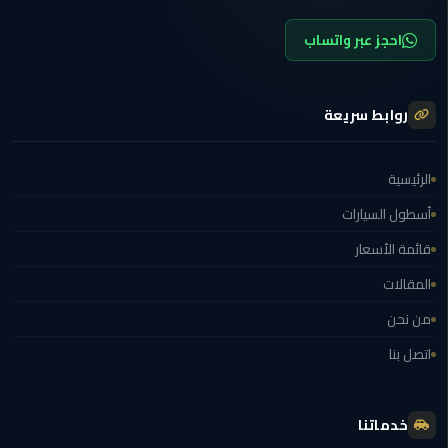
ليموزين
الجيزة
احجز عبر واتساب
ليموزين
رجال
روابط سريعة
الاعمال
الرئيسية
ليموزين
حدائق
أسطول السيارات
الاهرام
قائمة الأسعار
ليموزين
المقالات
الشيخ
من نحن
زايد
اتصل بنا
ليموزين
طنطا
خدماتنا
ليموزين