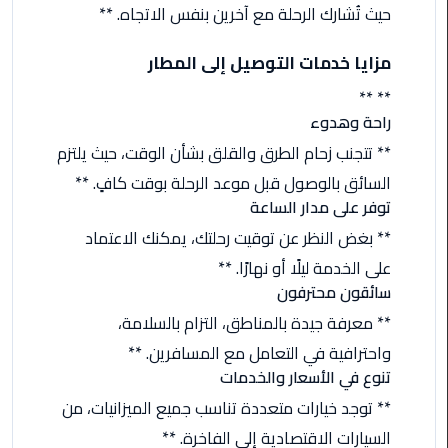
حيث تُشارك الرحلة مع آخرين بنفس الاتجاه. **
اسكندرية
مزايا خدمات التوصيل إلى المطار
حجز
ليموزين
** **
الساحل
راحة وهدوء
الشمالي
** تتجنب زحام الطرق والقلق بشأن الوقت، حيث يلتزم
السائق بالوصول قبل موعد الرحلة بوقت كافٍ. **
حجز
توفر على مدار الساعة
ليموزين
العين
** بغض النظر عن توقيت رحلتك، يمكنك الاعتماد
السخنة
على الخدمة ليلًا أو نهارًا. **
سائقون محترفون
حجز
** معرفة جيدة بالمناطق، التزام بالسلامة،
ليموزين
واحترافية في التعامل مع المسافرين. **
شرم
تنوع في الأسعار والخدمات
الشيخ
** توجد خيارات متعددة تناسب جميع الميزانيات، من
حجز
السيارات الاقتصادية إلى الفاخرة. **