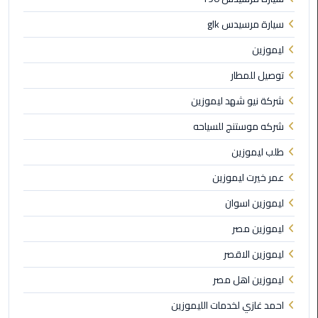
الى
سيارة مرسيدس glk
مطار
القاهرة
ليموزين
توصيل للمطار
ليموزين
الدقي
شركة نيو شهد ليموزين
شركه موستنج للسياحه
ليموزين
من
طلب ليموزين
القاهرة
عمر خيرت ليموزين
للاسكندرية
ليموزين اسوان
ليموزين
ليموزين مصر
العجوزه
ليموزين الاقصر
ليموزين
ليموزين اهل مصر
من
مطار
احمد غازي لخدمات الليموزين