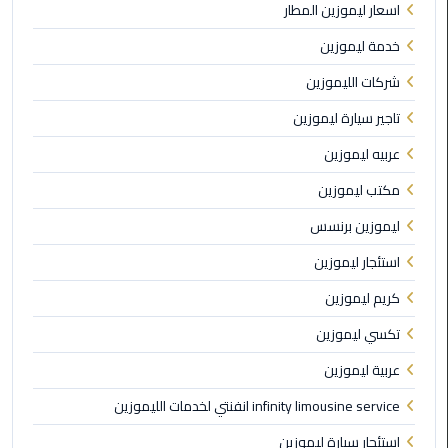
اسعار ليموزين المطار
ليموزين
مطار
خدمة ليموزين
شرم
الشيخ
شركات الليموزين
تاجير سيارة ليموزين
ليموزين
مطار
عربيه ليموزين
القاهرة
مكتب ليموزين
الخط
الساخن
ليموزين برنسس
استئجار ليموزين
ليموزين
مطار
كريم ليموزين
العاصمة
تكسي ليموزين
الادارية
عربية ليموزين
ليموزين
infinity limousine service انفنتي لخدمات الليموزين
مطار
القاهرة
استئجار سيارة ليموزين