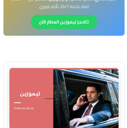
EN
ثابتة، خدمة 24/7، تأكيد فوري
ليموزين
AR
برج
احجز ليموزين المطار الآن
العرب
العين
السخنة
ليموزين
برج
العرب
الغردقة
ليموزين
برج
العرب
القاهرة
ليموزين
برج