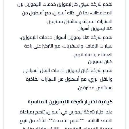
تقدم شركة سيتي كار ليموزين خدمات الليموزين بين
من
القاهرة
المحافظات، بما في ذلك أسوان، مع أسطول من
الى
السيارات الحديثة وسائقين محترفين.
مطار
هلا ليموزين أسوان
برج
تقدم شركة هلا ليموزين أسوان خدمات الليموزين،
العرب
سيارات الزفاف، والسفريات، مع التركيز على راحة
ليموزين
العملاء واحتياجاتهم.
من
كيان ليموزين
مطار
تقدم شركة كيان ليموزين خدمات النقل السياحي
برج
والنقل البري، مع أسطول من السيارات الفاخرة
العرب
وسائقين محترفين.
ايجار
سارات
كيفية اختيار شركة الليموزين المناسبة
مرسيدس
عند اختيار شركة ليموزين في أسوان، يُنصح بمراعاة
النقاط التالية: - **تقييم الخدمات**: التأكد من تنوع
حجز
ليموزين
وجودة الخدمات المقدمة. - **الأسعار**: مقارنة