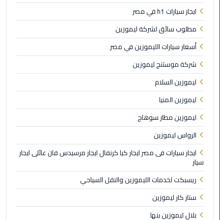
ايجار سيارات h1 في مصر
ليموزين
مطلوب سائق لشركة ليموزين
مطار
برج
أسعار سيارات الليموزين في مصر
العرب
شركة موستنج ليموزين
ليموزين
ليموزين السلام
المطار
ليموزين المنيا
الخط
الساخن
ليموزين مطار سوهاج
الرواس ليموزين
ليموزين
مطار
ايجار سيارات فى مصر ايجار كيا كرنفال ايجار مرسيدس فان عائلى ايجار
سيار
العلمين
ريسبكت لخدمات الليموزين والنقل السياحي
ليموزين
ستار كار ليموزين
توصيل
المطار
بلال ليموزين بنها