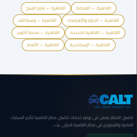
ليموزين
القاهرة ← الغردقة
القاهرة ← شرم الشيخ
الجيزة
القاهرة ← الجيزة والأهرامات
القاهرة ← وسط البلد
ليموزين
القاهرة ← القاهرة الجديدة
القاهرة ← مدينة أكتوبر
رجال
الاعمال
القاهرة ← الإسكندرية
القاهرة ← الأقصر
ليموزين
حدائق
الاهرام
ليموزين
الشيخ
زايد
ليموزين
تاكسي المطار يعمل على توفير خدمات تاكسي مطار القاهرة لتأجير السيارات
طنطا
الفاخرة والليموزين في مطار القاهرة الدولي. يت...
ليموزين