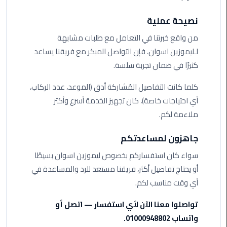
ليموزين
مرسى
نصيحة عملية
مطروح
من واقع خبرتنا في التعامل مع طلبات مشابهة
حجز
لـليموزين اسوان، فإن التواصل المبكر مع فريقنا يساعد
ليموزين
كثيرًا في ضمان تجربة سلسة.
مطار
سفنكس
كلما كانت التفاصيل المُشاركة أدق (الموعد، عدد الركاب،
أي احتياجات خاصة)، كان تجهيز الخدمة أسرع وأكثر
خدمة
ملاءمة لكم.
ليموزين
الغردقة
جاهزون لمساعدتكم
سواء كان استفساركم بخصوص ليموزين اسوان بسيطًا
ليموزين
أو يحتاج تفاصيل أكثر، فريقنا مستعد للرد والمساعدة في
دهب
الى
أي وقت مناسب لكم.
القاهرة
تواصلوا معنا الآن لأي استفسار — اتصل أو
والعكس
واتساب 01000948802.