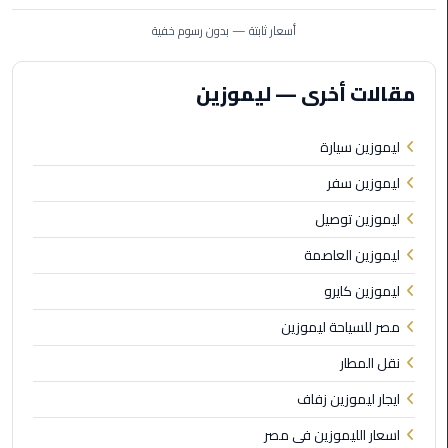
الأحمر
أسعار ثابتة — بدون رسوم خفية
من
مطار
القاهرة
مقالات أخرى — ليموزين
ليموزين
ليموزين سيارة
مطار
القاهرة
ليموزين سفر
ليموزين توصيل
ليموزين
السخنة
ليموزين العاصمة
ليموزين كايرو
ليموزين
مطار
مصر للسياحة ليموزين
سفنكس
نقل المطار
ليموزين
ايجار ليموزين زفاف
القاهرة
اسعار الليموزين فى مصر
اسكندرية