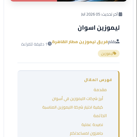
العرب
دهب
آخر تحديث:
05 Jul 2026
ليموزين اسوان
ليموزين
برج
العرب
بقلم
فريق ليموزين مطار القاهرة
1 دقيقة للقراءة
راس
ليموزين
سدر
ليموزين
برج
فهرس المقال
العرب
مقدمة
شرم
الشيخ
أبرز شركات الليموزين في أسوان
كيفية اختيار شركة الليموزين المناسبة
ليموزين
الخاتمة
برج
نصيحة عملية
العرب
جاهزون لمساعدتكم
مرسي