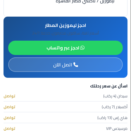
ليموزين
/
تاكسي مطار القاهرة
ليموزين
الاسكندريه
شرم
احجز ليموزين المطار
الشيخ
أسعار ثابتة، سائقون محترفون، خدمة 24/7
تاكسي
احجز عبر واتساب
مطار
القاهرة
اتصل الآن
ليموزين
الاسكندريه
مطروح
اسأل عن سعر رحلتك
سيدان (4 ركاب)
تواصل
ليموزين
أكسبندر (7 ركاب)
تواصل
المطار
هاي إس (13 راكب)
تواصل
ليموزين
البحر
مرسيدس VIP
تواصل