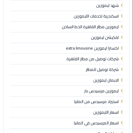
القاهرة
شهد ليموزين
ليموزين
اسكندرية لخدمات الليموزين
فيصل
ليموزين مطار القاهرة الخط الساخن
ابلكيشن ليموزين
ليموزين
من
اكسترا ليموزين extra limousine
مطار
برج
شركات توصيل من مطار القاهرة
العرب
شركة توصيل للمطار
إلى
القاهرة
الايمان ليموزين
ليموزين مرسيدس بنز
ليموزين
الهرم
استيراد مرسيدس من المانيا
اسعار الليموزين
ليموزين
من
اسعار المرسيدس في المانيا
مطار