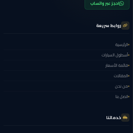
احجز عبر واتساب
المنصورة
ليموزين
روابط سريعة
كفر
الشيخ
الرئيسية
ليموزين
أسطول السيارات
المحلة
الكبرى
قائمة الأسعار
المقالات
ليموزين
السويس
من نحن
اتصل بنا
ليموزين
العين
السخنة
خدماتنا
ليموزين