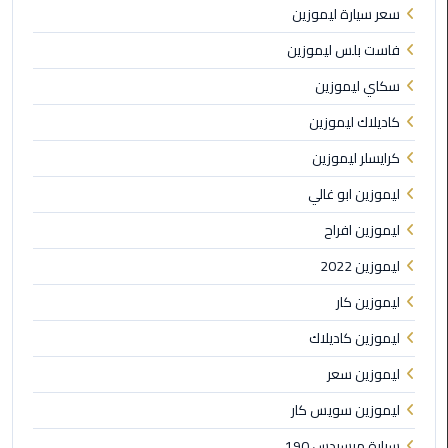
سعر سيارة ليموزين
الي
مرسي
فاست بلس ليموزين
مطروح
سكاي ليموزين
تاكسي
كاديلاك ليموزين
اسكندريه
كرايسلر ليموزين
ليموزين
ليموزين ابو غالي
مطار
ليموزين افراح
برج
العرب
ليموزين 2022
والإسكندرية
ليموزين كار
ليموزين
ليموزين كاديلاك
دمياط
ليموزين سعر
ليموزين
ليموزين سويس كار
من
سيارة مرسيدس 190
الاسكندرية