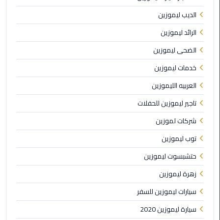
الي
الديب ليموزين
اسكندرية
الرائد ليموزين
تاكسي
الضحى ليموزين
العاصمة
خدمات ليموزين
ليموزين
العربيه الليموزين
مطار
برج
تاجير ليموزين للحفلات
العرب
شركات لموزين
الدولي
توب ليموزين
تاكسي
حتشبسوت ليموزين
لندن
زهرة ليموزين
ليموزين
سيارات ليموزين للسفر
مطار
برج
سيارة ليموزين 2020
العرب