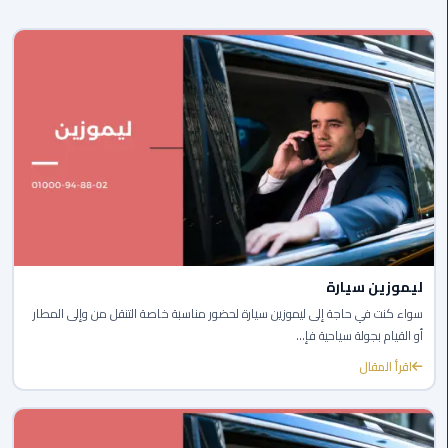
ليموزين
العاصمة
ليموزين
الخط
الساخن
تاكسى
ليموزين
مصر
خدمة
ليموزين سيارة
VIP
سواء كنت في حاجة إلى ليموزين سيارة لحضور مناسبة خاصة التنقل من وإلى المطار
أو القيام بجولة سياحية فإ...
ايجار
اقرأ المقال
سيارات
في
مصر