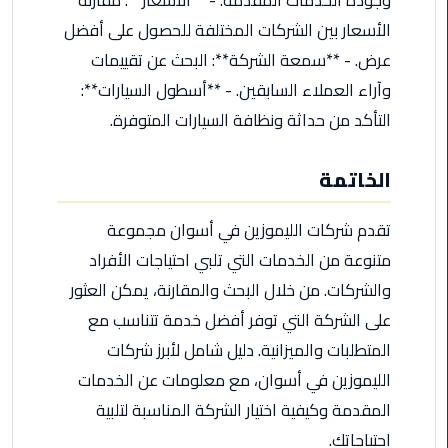
اسكندرية
الأسعار بين الشركات المختلفة للحصول على أفضل
عرض. - **سمعة الشركة**: البحث عن تقييمات
حجز
وآراء العملاء السابقين. - **أسطول السيارات**:
ليموزين
الساحل
التأكد من حداثة ونظافة السيارات المتوفرة.
الشمالي
الخاتمة
حجز
ليموزين
تقدم شركات الليموزين في أسوان مجموعة
العين
السخنة
متنوعة من الخدمات التي تلبي احتياجات الأفراد
والشركات. من خلال البحث والمقارنة، يمكن العثور
حجز
على الشركة التي توفر أفضل خدمة تتناسب مع
ليموزين
المتطلبات والميزانية. دليل شامل لأبرز شركات
شرم
الشيخ
الليموزين في أسوان، مع معلومات عن الخدمات
المقدمة وكيفية اختيار الشركة المناسبة لتلبية
حجز
احتياجاتك.