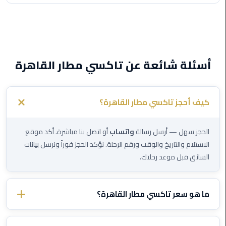
ليموزين
مايو
ليموزين
أسئلة شائعة عن تاكسي مطار القاهرة
حلوان
ليموزين
كيف أحجز تاكسي مطار القاهرة؟
الإسماعيلية
ليموزين
الحجز سهل — أرسل رسالة
واتساب
أو اتصل بنا مباشرة. أكد موقع
المنوفية
الاستلام والتاريخ والوقت ورقم الرحلة. نؤكد الحجز فوراً ونرسل بيانات
السائق قبل موعد رحلتك.
ليموزين
البحيرة
ما هو سعر تاكسي مطار القاهرة؟
ليموزين
الأسعار تختلف حسب الوجهة ونوع السيارة. تواصل معنا عبر الواتساب
بلطيم