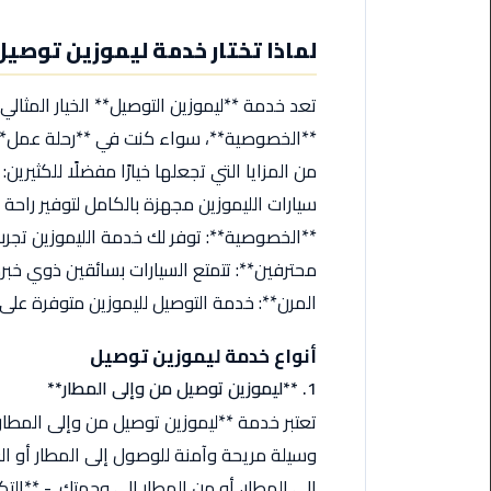
من
القاهرة
لماذا تختار خدمة ليموزين توصيل
الى
مطار
تعد خدمة **ليموزين التوصيل** الخيار المثالي
برج
**الخصوصية**، سواء كنت في **رحلة عمل** أو
العرب
ليموزين
من
مطار
برج
العرب
المرن**: خدمة التوصيل لليموزين متوفرة على 
أنواع خدمة ليموزين توصيل
ايجار
سارات
1. **ليموزين توصيل من وإلى المطار**
مرسيدس
تعتبر خدمة **ليموزين توصيل من وإلى المطار
وسيلة مريحة وآمنة للوصول إلى المطار أو ال
حجز
ليموزين
إلى المطار، أو من المطار إلى وجهتك. - **الت