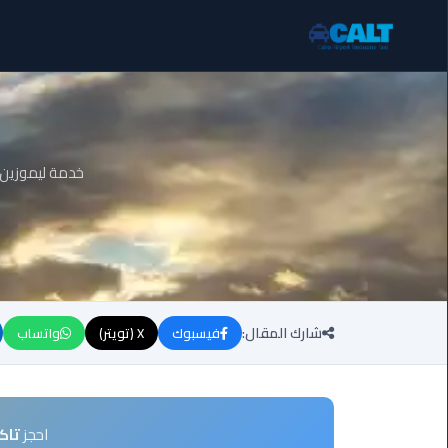
ليموزين
برج
العرب
الساحل
خدمة ليموزين ا
الشمالي
ليموزين
برج
العرب
العاصمة
شارك المقال:
فيسبوك
X (تويتر)
واتساب
ليموزين
برج
العرب
العجمي
احجز
تاك