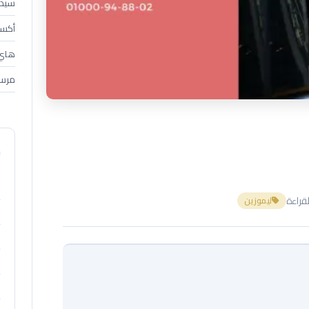
سيدان (4
أكسبندر 
هاي إس 
مرسي
م
ليموزين