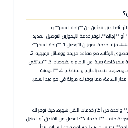
ف
؟
 لأولئك الذين يبحثون عن **راحة السفر** و
 **إجازة**. توفر خدمة الليموزين التوصيل العديد
من المزايا التي تجعلها خيارًا مفضلًا للكثيرين: ### مزايا خدمة ليموزين التوصيل 1. **راحة السفر**:
سيارات الليموزين مجهزة بالكامل لتوفير راحة قصوى للركاب، مع مقاعد مريحة ووسائل ترفيهية. 2.
**الخصوصية**: توفر لك خدمة الليموزين تجربة سفر خاصة بعيدًا عن الزحام والضوضاء. 3. **سائقين
محترفين**: تتمتع السيارات بسائقين ذوي خبرة ومعرفة جيدة بالطرق والمناطق. 4. **التوقيت
مدار الساعة، مما يوفر لك مرونة في مواعيد السفر.
** واحدة من أكثر خدمات النقل شهرة، حيث توفر لك
عودة منه. - **الخدمات**: توصيل من الفندق أو المنزل
كلفة**: تختلف حسب المسافة ونوع السيارة، تبدأ