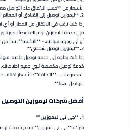
اسكندرية
الأسعار من **حسب الاتفاق عند التواصل معنا
2. **ليموزين توصيل إلى الفنادق أو المعالم السياحية**
حجز
إذا كنت ترغب في الانتقال من المطار أو أي 
ليموزين
فإن خدمة الليموزين توفر لك توصيلًا فوريًا ور
الساحل
الشمالي
أو أي وجهة سياحية. - **التكلفة**: تبدأ من
3. **ليموزين توصيل شخصي**
حجز
إذا كنت بحاجة إلى خدمة توصيل خاصة، سواء 
ليموزين
خدمة توصيل مخصصة تلبي جميع احتياجاتك. 
العين
المجموعات. - **التكلفة**: الأسعار تختلف ح
السخنة
التواصل معنا**.
حجز
ليموزين
أفضل شركات ليموزين التوصيل
شرم
الشيخ
1. **جي تي ليموزين**
حجز
شركة **جي تي ليموزين** تقدم خدمات توصي