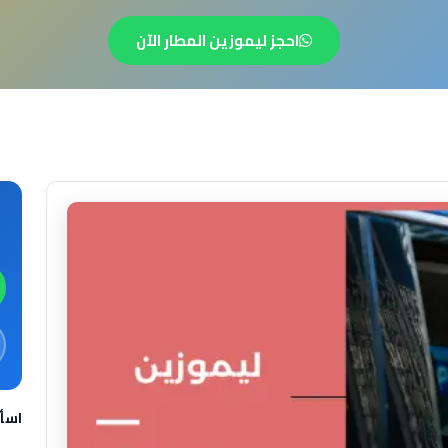
احجز ليموزين المطار الآن
اسأ