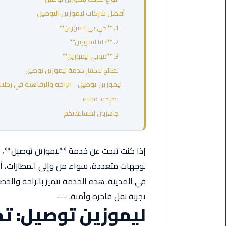
مطروح
أفضل شركات ليموزين التوصيل
1. **جي تي ليموزين**
ليموزين
2. **دلتا ليموزين**
مطار
العالمين
3. **موبي ليموزين**
نصائح لاختيار خدمة ليموزين توصيل
ليموزين
: ليموزين توصيل - الراحة والرفاهية في رحلت
مطار
نصيحة عملية
برج
جاهزون لمساعدتكم
العرب
اسكندرية
إذا كنت تبحث عن خدمة **ليموزين توصيل**، 
ليموزين
مطار
لوجهات متعددة، سواء من وإلى المطارات، أ
برج
في المدينة. هذه الخدمة تتميز بالراحة والخص
العرب
تجربة نقل فاخرة وآمنة. ---
الاسكندرية
ليموزين توصيل: تج
ليموزين