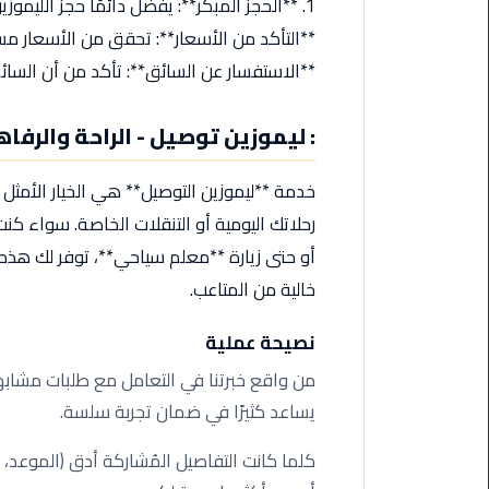
ليموزين
مرسيدس
ايجار
**الاستفسار عن السائق**: تأكد من أن الس
بالسائق
فى
: ليموزين توصيل - الراحة والرفا
مصر
ليموزين
خدمة **ليموزين التوصيل** هي الخيار الأمثل 
مطار
رحلاتك اليومية أو التنقلات الخاصة. سواء كن
العلمين
أو حتى زيارة **معلم سياحي**، توفر لك هذه
الجديدة
خالية من المتاعب.
ليموزين
نصيحة عملية
الاسكندريه
الي
من واقع خبرتنا في التعامل مع طلبات مشابهة
السويس
يساعد كثيرًا في ضمان تجربة سلسة.
تاكسي
كلما كانت التفاصيل المُشاركة أدق (الموعد، 
المطار