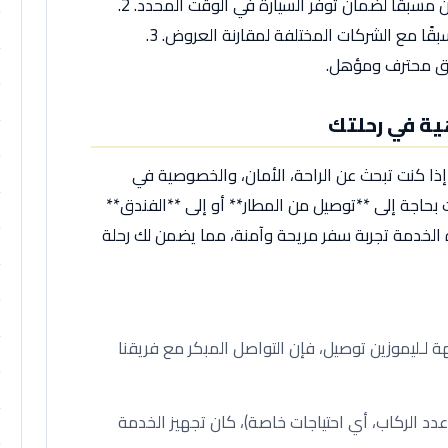
1. **الحجز المبكر**: يفضل دائمًا حجز الليموزين مسبقًا لضمان توفر السيارة في الوقت المحدد. 2.
**التأكد من الأسعار**: تحقق من الأسعار مسبقًا مع الشركات المختلفة لمقارنة العروض. 3.
ائق محترف ومؤهل.
هية في رحلتك
إذا كنت تبحث عن الراحة، الأمان، والخصوصية في
ت بحاجة إلى **توصيل من المطار** أو إلى **الفندق**
 الخدمة تجربة سفر مريحة وآمنة، مما يضمن لك رحلة
 لـليموزين توصيل، فإن التواصل المبكر مع فريقنا
عدد الركاب، أي احتياجات خاصة)، كان تجهيز الخدمة