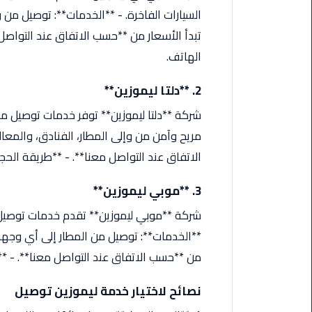
ليموزين
السيارات الفاخرة. - **الخدمات**: توصيل من و
مرسى
مطروح
تبدأ الأسعار من **حسب الاتفاق عند التواصل مع
الهاتف.
حجز
ليموزين
2. **دلتا ليموزين**
مطار
شركة **دلتا ليموزين** توفر خدمات توصيل م
سفنكس
مريح وآمن من وإلى المطار، الفنادق، والمعالم
خدمة
الاتفاق عند التواصل معنا**. - **طريقة الحجز**
ليموزين
الغردقة
3. **موبي ليموزين**
شركة **موبي ليموزين** تقدم خدمات توصيل 
ليموزين
دهب
**الخدمات**: توصيل من المطار إلى أي وجهة د
الى
من **حسب الاتفاق عند التواصل معنا**. - **طر
القاهرة
والعكس
نصائح لاختيار خدمة ليموزين توصيل