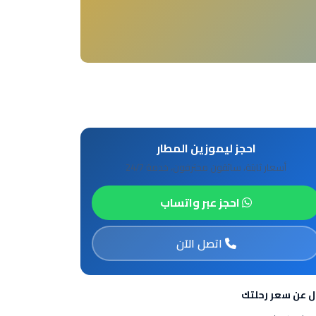
احجز ليموزين المطار
أسعار ثابتة، سائقون محترفون، خدمة 24/7
احجز عبر واتساب
اتصل الآن
ل عن سعر رحلتك