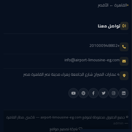
القاهرة ← الأقصر
الي
الاسكندرية
تواصل معنا
توصيل
ليموزين
الاسكندريه
+201000948802
توصيل
info@airport-limousine-eg.com
مطار
برج
4 عمارات الميراج شارع الجامعة زهراء مدينة نصر القاهرة مصر
العرب
ايجار
سيارات
زفاف
© جميع الحقوق محفوظة لموقع
airport-limousine-eg.com
— تاكسي مطار القاهرة
توصيل
admin
—
مطار
شركة تصميم مواقع