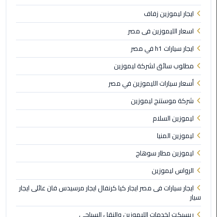
ايجار ليموزين زفاف
ليموزين
مطار
اسعار الليموزين فى مصر
مرسي
مطروح
ايجار سيارات h1 في مصر
مطلوب سائق لشركة ليموزين
ليموزين
مطار
أسعار سيارات الليموزين في مصر
اكتوبر
شركة موستنج ليموزين
ليموزين
ليموزين السلام
مطار
ليموزين المنيا
الغردقة
ليموزين مطار سوهاج
ليموزين
الرواس ليموزين
مطار
القاهرة
ايجار سيارات فى مصر ايجار كيا كرنفال ايجار مرسيدس فان عائلى ايجار
سيار
أسعار
ريسبكت لخدمات الليموزين والنقل السياحي