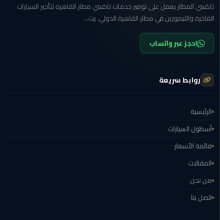
الغردقة
تاكسي المطار يعمل على توفير خدمات تاكسي مطار القاهرة لتأجير السيارات
الفاخرة والليموزين في مطار القاهرة الدولي. يت...
ليموزين
شرم
احجز عبر واتساب
الشيخ
ليموزين
روابط سريعة
مرسي
علم
الرئيسية
ليموزين
أسطول السيارات
اسكندرية
قائمة الأسعار
ليموزين
المقالات
الساحل
الشمالي
من نحن
اتصل بنا
خدمة
اهلا