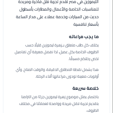
الليموزين في مصر تقدم تجربة نقل فاخرة ومريحة
ليموزين
مرسيدس
للمناسبات الخاصة والأعمال والمطارات بأسطول
ايجار
حديث من السيارات وخدمة عملاء على مدار الساعة
بالسائق
بأسعار تنافسية
فى
مصر
ما يجب مراعاته
ليموزين
يختلف كل طلب متعلق بـزهرة ليموزين قليلًا حسب
مطار
الظروف الخاصة بكل عميل، لذا نفضل معرفة أي تفاصيل
العلمين
تخص رحلتكم مسبقًا.
الجديدة
هذا يشمل نقطة الانطلاق الدقيقة، والوقت المتاح، وأي
ليموزين
أولويات معينة تودون مراعاتها أثناء الرحلة.
الاسكندريه
الي
خلاصة سريعة
السويس
باختصار، يمثل موضوع زهرة ليموزين جزءًا من التزامنا
تاكسي
بتقديم تجربة تنقل مريحة وواضحة لعملائنا في مختلف
المطار
الظروف.