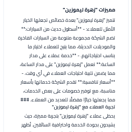
اسكندرية
مميزات "زهرة ليموزين"
تتميز "زهرة ليموزين" بعدة خصائص تجعلها الخيار
حجز
ليموزين
الأمثل للعملاء: - **أسطول حديث من السيارات:**
الساحل
تضم الشركة مجموعة متنوعة من السيارات الفاخرة
الشمالي
والموديلات الحديثة، مما يتيح للعملاء اختيار ما
يناسب احتياجاتهم. - **خدمة عملاء على مدار
حجز
ليموزين
الساعة:** تعمل "زهرة ليموزين" على مدار الساعة،
العين
مما يضمن تلبية احتياجات العملاء في أي وقت. -
السخنة
**أسعار تنافسية:** تقدم الشركة خدماتها بأسعار
مناسبة، مع توفير خصومات على بعض الخدمات،
حجز
ليموزين
مما يجعلها خيارًا مفضلًا للعديد من العملاء. ###
شرم
تجربة العملاء مع "زهرة ليموزين"
الشيخ
يحظى عملاء "زهرة ليموزين" بتجربة مميزة، حيث
يشيدون بجودة الخدمة واحترافية السائقين. تُظهر
حجز