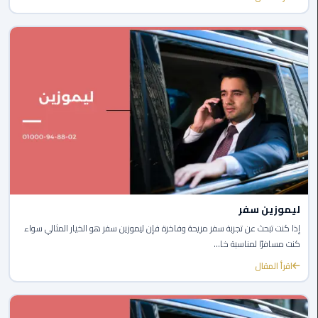
القاهرة
الجديدة
ليموزين
المقطم
ليموزين
المعادي
ليموزين
العاشر
من
ليموزين سفر
رمضان
إذا كنت تبحث عن تجربة سفر مريحة وفاخرة فإن ليموزين سفر هو الخيار المثالي سواء
كنت مسافرًا لمناسبة خا...
ليموزين
الزمالك
اقرأ المقال
ليموزين
المهندسين