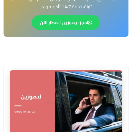
EN
ثابتة، خدمة 24/7، تأكيد فوري
ليموزين
AR
برج
احجز ليموزين المطار الآن
العرب
العين
السخنة
ليموزين
برج
العرب
الغردقة
ليموزين
برج
العرب
القاهرة
ليموزين
برج