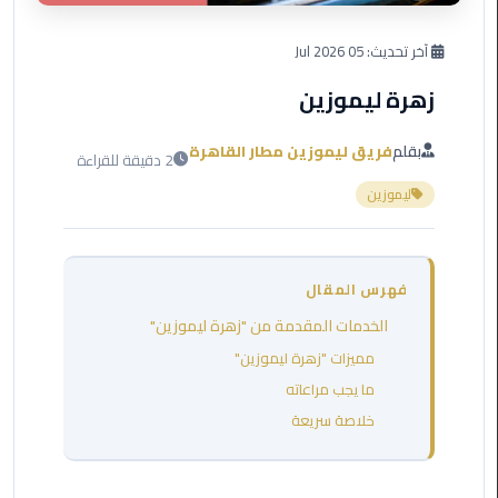
العرب
دهب
آخر تحديث:
05 Jul 2026
زهرة ليموزين
ليموزين
برج
العرب
بقلم
فريق ليموزين مطار القاهرة
2 دقيقة للقراءة
راس
ليموزين
سدر
ليموزين
برج
فهرس المقال
العرب
الخدمات المقدمة من "زهرة ليموزين"
شرم
الشيخ
مميزات "زهرة ليموزين"
ما يجب مراعاته
ليموزين
خلاصة سريعة
برج
العرب
مرسي