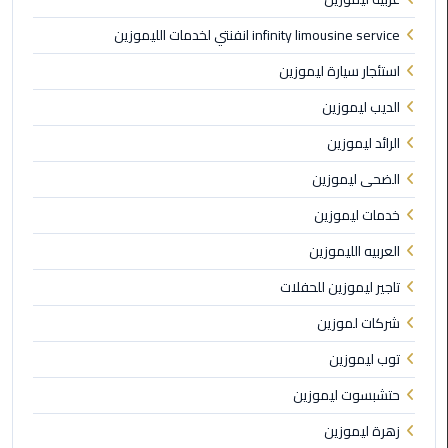
الي
infinity limousine service انفنتي لخدمات الليموزين
مرسي
مطروح
استئجار سيارة ليموزين
الديب ليموزين
تاكسي
اسكندريه
الرائد ليموزين
الضحى ليموزين
ليموزين
مطار
خدمات ليموزين
برج
العربيه الليموزين
العرب
والإسكندرية
تاجير ليموزين للحفلات
شركات لموزين
ليموزين
دمياط
توب ليموزين
حتشبسوت ليموزين
ليموزين
من
زهرة ليموزين
الاسكندرية