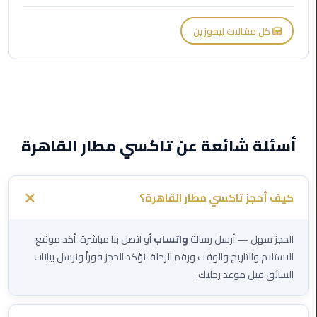
ليموزين
كل مقالات ليموزين
بورسعيد
ليموزين
الشرقية
ليموزين
أسئلة شائعة عن تاكسي مطار القاهرة
بنها
ليموزين
العبور
كيف أحجز تاكسي مطار القاهرة؟
ليموزين
الحجز سهل — أرسل رسالة
واتساب
أو اتصل بنا مباشرة. أكد موقع
6
الاستلام والتاريخ والوقت ورقم الرحلة. نؤكد الحجز فوراً ونرسل بيانات
اكتوبر
السائق قبل موعد رحلتك.
الخط
الساخن