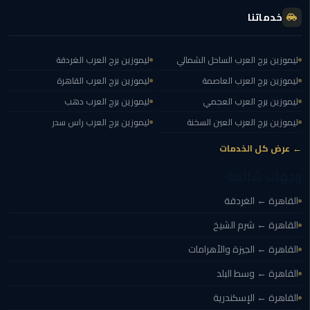
مطار
خدماتنا
القاهرة
ليموزين
ليموزين برج العرب الساحل الشمالي
ليموزين برج العرب الغردقة
ليموزين برج العرب العاصمة
ليموزين برج العرب القاهرة
ليموزين
ليموزين برج العرب العجمي
ليموزين برج العرب دهب
مرسيدس
ليموزين برج العرب العين السخنة
ليموزين برج العرب راس سدر
أسعار
← عرض كل الخدمات
توصيل
وجهات شائعة
مطار
برج
القاهرة ← الغردقة
العرب
القاهرة ← شرم الشيخ
اسعار
القاهرة ← الجيزة والأهرامات
ليموزين
القاهرة ← وسط البلد
من
مطار
القاهرة ← الإسكندرية
القاهرة