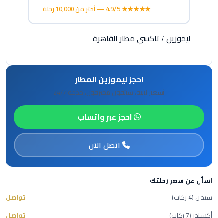
الأحمر
★★★★★ 4.9/5 — أكثر من 10,000 رحلة
من
مطار
ليموزين
/
تاكسي مطار القاهرة
القاهرة
ليموزين
مطار
احجز ليموزين المطار
القاهرة
أسعار ثابتة، سائقون محترفون، خدمة 24/7
ليموزين
احجز عبر واتساب
السخنة
اتصل الآن
ليموزين
مطار
سفنكس
اسأل عن سعر رحلتك
ليموزين
سيدان (4 ركاب)
تواصل
القاهرة
أكسبندر (7 ركاب)
تواصل
اسكندرية