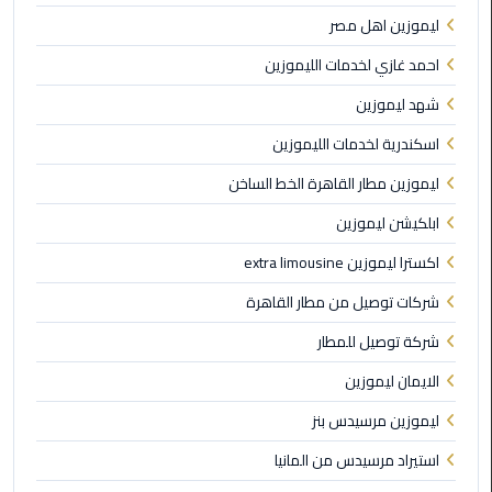
برج
ليموزين اهل مصر
العرب
الى
احمد غازي لخدمات الليموزين
الساحل
شهد ليموزين
الشمالي
اسكندرية لخدمات الليموزين
ليموزين
ليموزين مطار القاهرة الخط الساخن
الفيوم
ابلكيشن ليموزين
مطار
اكسترا ليموزين extra limousine
القاهرة
ليموزين
شركات توصيل من مطار القاهرة
شركة توصيل للمطار
ليموزين
دهب
الايمان ليموزين
ليموزين مرسيدس بنز
مكاتب
ليموزين
استيراد مرسيدس من المانيا
الاسكندرية