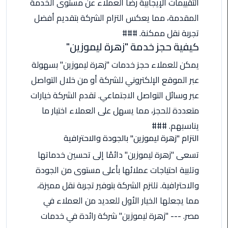
ليموزين
التقييمات الإيجابية رضا العملاء عن مستوى الخدمة
مرسى
المقدمة، مما يعكس التزام الشركة بتقديم أفضل
مطروح
تجربة نقل ممكنة. ###
كيفية حجز خدمة "زهرة ليموزين"
حجز
ليموزين
يمكن للعملاء حجز خدمات "زهرة ليموزين" بسهولة
مطار
عبر الموقع الإلكتروني للشركة أو من خلال التواصل
سفنكس
عبر وسائل التواصل الاجتماعي. تقدم الشركة خيارات
متعددة للحجز، مما يسهل على العملاء اختيار ما
خدمة
ليموزين
يناسبهم. ###
الغردقة
التزام "زهرة ليموزين" بالجودة والاحترافية
تسعى "زهرة ليموزين" دائمًا إلى تحسين خدماتها
ليموزين
وتلبية احتياجات عملائها بأعلى مستوى من الجودة
دهب
الى
والاحترافية. تلتزم الشركة بتوفير تجربة نقل مميزة،
القاهرة
مما يجعلها الخيار الأول للعديد من العملاء في
والعكس
مصر. --- "زهرة ليموزين" شركة رائدة في خدمات