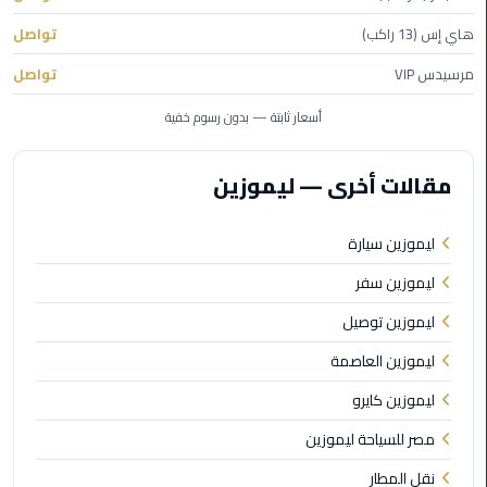
هاي إس (13 راكب)
تواصل
ليموزين
مرسيدس VIP
تواصل
مطار
برج
أسعار ثابتة — بدون رسوم خفية
العرب
مقالات أخرى — ليموزين
ليموزين
المطار
الخط
ليموزين سيارة
الساخن
ليموزين سفر
ليموزين
ليموزين توصيل
مطار
العلمين
ليموزين العاصمة
ليموزين كايرو
ليموزين
توصيل
مصر للسياحة ليموزين
المطار
نقل المطار