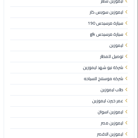
ليموزين سعر
القاهرة
ليموزين سويس كار
ليموزين
سيارة مرسيدس 190
فيصل
سيارة مرسيدس glk
ليموزين
ليموزين
من
مطار
توصيل للمطار
برج
العرب
شركة نيو شهد ليموزين
إلى
شركه موستنج للسياحه
القاهرة
طلب ليموزين
ليموزين
عمر خيرت ليموزين
الهرم
ليموزين اسوان
ليموزين
ليموزين مصر
من
مطار
ليموزين الاقصر