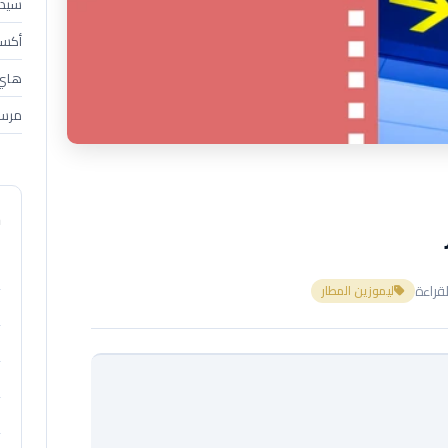
سيدان (4
أكسبندر 
هاي إس 
مرسي
م
ليموزين المطار