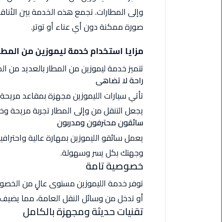
من
وإلى المطارات. تجمع هذه الخدمة بين الأناقة
القاهرة
صورة ممكنة دون أي عناء أو توتر.
الى
مطار
مزايا استخدام خدمة ليموزين من المطا
برج
العرب
تتميز خدمة ليموزين من المطار بالعديد من المز
راحة لا تضاهى
ليموزين
تأتي سيارات الليموزين مجهزة بمقاعد مريحة 
من
يجعل التنقل من وإلى المطار تجربة مريحة وخا
مطار
سائقون محترفون ومدربون
برج
العرب
يعمل سائقو الليموزين بمهارة عالية واحترافي
وجهتك بكل يسر وسهولة.
ايجار
خصوصية تامة
سارات
توفر خدمة الليموزين مستوى عالٍ من الخصوصي
مرسيدس
أو تدخل من وسائل النقل العامة، مما يضيف 
حجز
تقنيات حديثة ومجهزة بالكامل
ليموزين