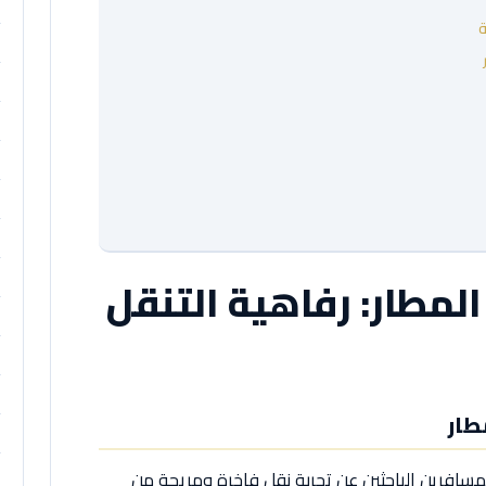
ة
لمطار: رفاهية التنقل
طار
 للمسافرين الباحثين عن تجربة نقل فاخرة ومريحة من