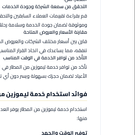
ليموزين
التحقق من سمعة الشركة وجودة الخدمات
مرسى
مطروح
قم بقراءة تقييمات العملاء السابقين والت
وموثوقة لضمان جودة الخدمة وسلامة رحلتك
حجز
مقارنة الأسعار والعروض المتاحة
ليموزين
قارن بين أسعار مختلف الشركات والعروض ال
مطار
سفنكس
تنفقه، مما يساعدك في اتخاذ القرار المناسب بن
التأكد من توافر الخدمة في الوقت المناسب
خدمة
تأكد من توافر خدمة ليموزين من المطار في ال
ليموزين
الأعياد لضمان حجزك بسهولة ويسر دون أي تأخ
الغردقة
فوائد استخدام خدمة ليموزين من
ليموزين
دهب
الى
استخدام خدمة ليموزين من المطار يوفر العدي
القاهرة
منها:
والعكس
توفير الوقت والجهد