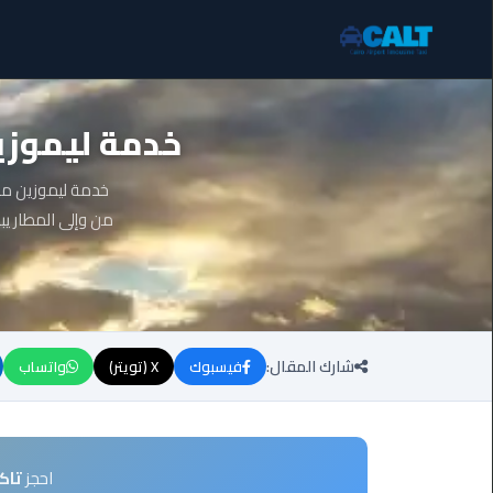
ليموزين
خدمة ليموزين
برج
العرب
الساحل
الشمالي
من وإلى المطار يب
ليموزين
برج
العرب
العاصمة
شارك المقال:
فيسبوك
X (تويتر)
واتساب
ليموزين
برج
العرب
العجمي
احجز
تاك