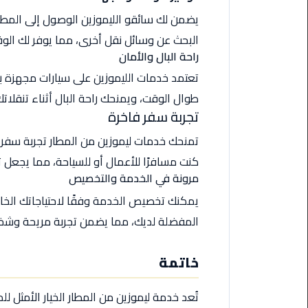
ليموزين
يضمن لك سائقو الليموزين الوصول إلى المطار
مرسيدس
ايجار
البحث عن وسائل نقل أخرى، مما يوفر لك الوقت
بالسائق
راحة البال والأمان
فى
تعتمد خدمات الليموزين على سيارات مجهزة ب
مصر
طوال الوقت، ويمنحك راحة البال أثناء تنقلاتك
تجربة سفر فاخرة
ليموزين
مطار
تمنحك خدمات ليموزين من المطار تجربة سفر ف
العلمين
كنت مسافرًا للأعمال أو للسياحة، مما يجعل ت
الجديدة
مرونة في الخدمة والتخصيص
ليموزين
يمكنك تخصيص الخدمة وفقًا لاحتياجاتك الخاص
الاسكندريه
المفضلة لديك، مما يضمن تجربة مريحة وشخص
الي
السويس
خاتمة
تاكسي
تُعد خدمة ليموزين من المطار الخيار الأمثل 
المطار