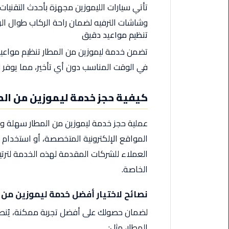
تأتي سيارات الليموزين مجهزة بأحدث التقنيات 
اسكندرية
وشاشات الترفيه لضمان راحة الركاب طوال الر
تنظيم مواعيد دقيق
حجز
ليموزين
تضمن خدمة ليموزين من المطار تنظيم مواعيد
الساحل
في الوقت المناسب دون أي تأخير، مما يوفر 
الشمالي
كيفية حجز خدمة ليموزين من ال
حجز
ليموزين
العين
عملية حجز خدمة ليموزين من المطار سهلة وم
السخنة
المواقع الإلكترونية المتخصصة، أو استخدام 
العملاء للشركات المقدمة لهذه الخدمة لترتيب
حجز
ليموزين
الخاصة.
شرم
الشيخ
نصائح لاختيار أفضل خدمة ليموزين من 
لضمان حصولك على أفضل تجربة ممكنة، يُنصح ب
حجز
المطار، مثل: