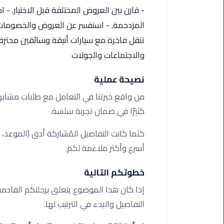
اسكندرية
- قارن بين العروض المختلفة قبل الاختيار. - 
المزدحمة. - استفسر عن العروض والخصومات ا
حجز
تنقل فاخرة مع سيارات أنيقة وسائقين محتر
ليموزين
والاجتماعات والجولات
الساحل
الشمالي
نصيحة عملية
حجز
من واقع خبرتنا في التعامل مع طلبات مشابهة
ليموزين
كثيرًا في ضمان تجربة سلسة.
العين
السخنة
كلما كانت التفاصيل المُشاركة أدق (الموعد، 
أسرع وأكثر ملاءمة لكم.
حجز
ليموزين
خطوتكم التالية
شرم
الشيخ
إذا كان هذا الموضوع يتعلق برحلتكم القادمة،
التفاصيل والبدء في الترتيب لها.
حجز