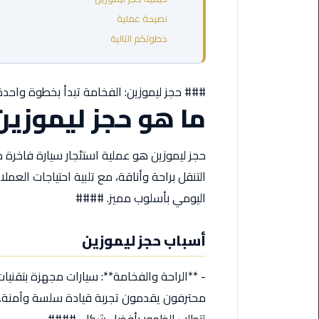
مطروح
نصيحة عملية
خطوتكم التالية
ليموزين
مطار
العالمين
### حجز ليموزين: الفخامة تبدأ بخطوة واحد
ما هو حجز ليموزين
ليموزين
مطار
برج
حجز ليموزين هو عملية استئجار سيارة فاخرة 
العرب
التنقل براحة وأناقة، مع تلبية احتياجات العمل
اسكندرية
اليومي بأسلوب مميز. ####
ليموزين
مطار
أسباب حجز ليموزين
برج
العرب
- **الراحة والفخامة**: سيارات مجهزة بتقني
الاسكندرية
محترفون يقدمون تجربة قيادة سلسة وآمنة. - 
ليموزين