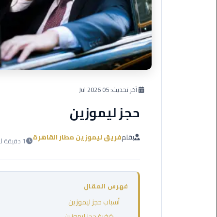
العرب
دهب
ليموزين
برج
العرب
راس
سدر
آخر تحديث:
05 Jul 2026
حجز ليموزين
ليموزين
برج
العرب
بقلم
فريق ليموزين مطار القاهرة
1 دقيقة للقراءة
شرم
الشيخ
ليموزين
فهرس المقال
برج
العرب
أسباب حجز ليموزين
مرسي
كيفية حجز ليموزين