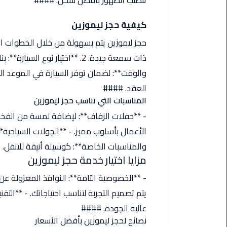
تتطلب الظهور بأفضل شكل. ####
من
القاهرة
كيفية حجز ليموزين
الى
مطار
برج
العرب
العقد. ####
ليموزين
المناسبات التي تناسب حجز ليموزين
من
- **حفلات الزفاف**: لإضافة لمسة من الفخام
مطار
برج
الأعمال بأسلوب مميز. - **الجولات السياحية**:
العرب
والمناسبات الخاصة**: كوسيلة أنيقة للتنقل.
مزايا اختيار خدمة حجز ليموزين
ايجار
سارات
- **الخصوصية التامة**: النوافذ المعزولة ع
مرسيدس
يتم تصميم التجربة لتناسب احتياجاتك. - **التق
عالية الجودة. ####
حجز
نصائح لحجز ليموزين بأفضل الأسعار
ليموزين