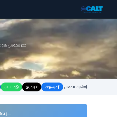
ليموزين
برج
العرب
الساحل
حجز ليموزين هو ع
الشمالي
ليموزين
برج
العرب
العاصمة
شارك المقال:
فيسبوك
X (تويتر)
واتساب
ليموزين
برج
العرب
العجمي
احجز
تاك