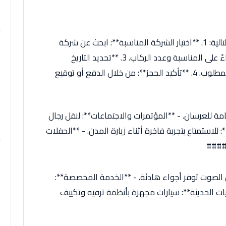
ف
حجز ليموزين يتم بسهولة من خلال الخطوات التالية: 1. **اختيار الشركة المناسبة**: ابحث عن شركة
ذات سمعة جيدة. 2. **اختيار نوع السيارة**: بناءً على المناسبة وعدد الركاب. 3. **تحديد التاريخ
والوقت**: لضمان توفر السيارة في الموعد المطلوب. 4. **تأكيد الحجز**: من خلال الدفع أو توقيع
ة للعرسان. - **المؤتمرات والاجتماعات**: لنقل رجال
 للاستمتاع بتجربة فاخرة أثناء زيارة المدن. - **الحفلات
 ####
ن الصوت توفر أجواء هادئة. - **الخدمة المخصصة**:
نيات الحديثة**: سيارات مجهزة بأنظمة ترفيه وتكييف