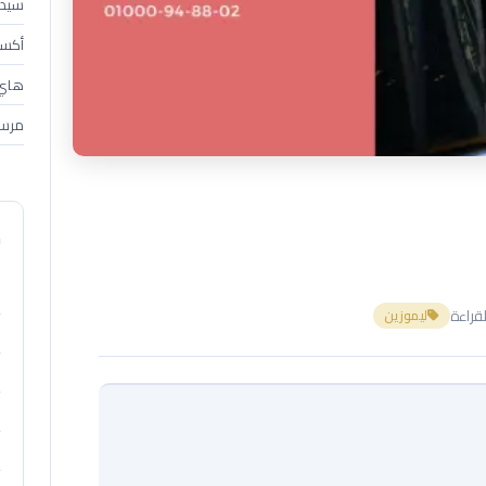
سيدان (4
أكسبندر 
هاي إس 
مرسي
م
ليموزين