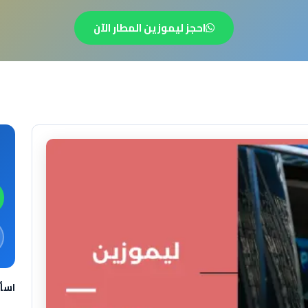
احجز ليموزين المطار الآن
اسأ