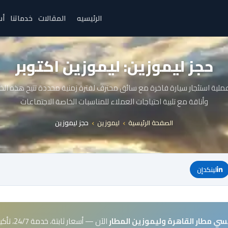
الرئيسيه
المقالات
خدماتنا
أس
حجز ليموزين: ليموزين اكتوبر
ملية استئجار سيارة فاخرة مع سائق محترف لفترة زمنية محددة تتيح هذه الخد
وأناقة مع تلبية احتياجات العملاء للمناسبات الخاصة الاجتماعات
الصفحة الرئيسية
ليموزين
حجز ليموزين
لينكدإن
سي مطار القاهرة وليموزين المطار
الآن — أسعار ثابتة، خدمة 24/7، تأكيد فوري