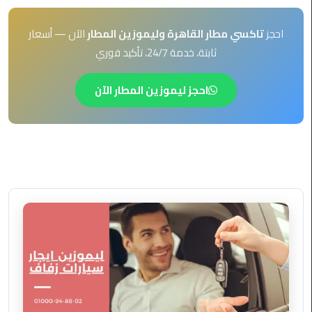
EN
ليموزين
احجز
تاكسي مطار القاهرة وليموزين المطار
الآن — أسعار
AR
برج
ثابتة، خدمة 24/7، تأكيد فوري
العرب
العين
السخنة
احجز ليموزين المطار الآن
ليموزين
برج
العرب
الغردقة
ليموزين
برج
العرب
القاهرة
ليموزين
برج