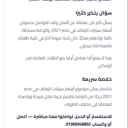
ليموزين
مرسيدس
سؤال يتكرر كثيرًا
ايجار
بالسائق
يسأل كثير من عملائنا عن أفضل وقت للتواصل بخصوص
فى
أسعار سيارات الزفاف في مصر 2021، والإجابة ببساطة:
مصر
كلما تواصلتم مبكرًا، كان لدينا مرونة أكبر في تلبية طلبكم
بالضبط كما تريدون.
ليموزين
مطار
هذا لا يمنع أننا نتعامل أيضًا مع الطلبات العاجلة قدر
العلمين
الإمكان.
الجديدة
خلاصة سريعة
ليموزين
باختصار، يمثل موضوع أسعار سيارات الزفاف في مصر
الاسكندريه
الي
2021 جزءًا من التزامنا بتقديم تجربة تنقل مريحة وواضحة
السويس
لعملائنا في مختلف الظروف.
للاستفسار أو الحجز، تواصلوا معنا مباشرة — اتصل
تاكسي
المطار
أو واتساب 01000948802.