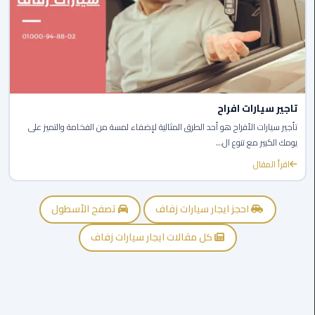
ليموزين
مايو
ليموزين
حلوان
تاجير سيارات افراح
تأجير سيارات الأفراح هو أحد الطرق المثالية لإضفاء لمسة من الفخامة والتميز على
ليموزين
يومك الكبير مع تنوع ال...
الإسماعيلية
اقرأ المقال
ليموزين
المنوفية
احجز ايجار سيارات زفاف
تصفح الأسطول
ليموزين
كل مقالات ايجار سيارات زفاف
البحيرة
ليموزين
بلطيم