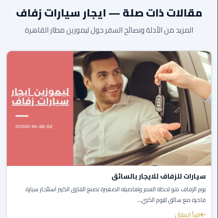
مقالات ذات صلة — ايجار سيارات زفاف
الى
مطار
المزيد من الأدلة ونصائح السفر حول ليموزين مطار القاهرة
القاهرة
ليموزين
الدقي
ليموزين
من
القاهرة
للاسكندرية
ليموزين
العجوزه
سيارات للزفاف للايجار بالسائق
ليموزين
يوم الزفاف هو لحظة العمر وتفاصيله الصغيرة تصنع الفارق الكبير استئجار سيارة
من
فاخرة مع سائق لليوم الكبي...
مطار
اقرأ المقال