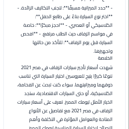
ليموزين
مرسى
- **حدد الميزانية مسبقًا**: لتجنب التكاليف الزائدة. -
مطروح
**اختر نوع السيارة بناءً على طابع الحفل**:
الكلاسيكي أو العصري. - **احجز مبكرًا**: خاصة
حجز
في مواسم الزفاف حيث الطلب مرتفع. - **افحص
ليموزين
مطار
السيارة قبل يوم الزفاف**: للتأكد من حالتها
سفنكس
وتجهيزها.
الخلاصة
خدمة
شهدت أسعار تأجير سيارات الزفاف في مصر 2021
ليموزين
الغردقة
تنوعًا كبيرًا يتيح للعروسين اختيار السيارة التي تناسب
ذوقهما وميزانيتهما. سواء كنت تبحث عن الفخامة،
ليموزين
الكلاسيكية، أو حتى السيارات الاقتصادية، ستجد
دهب
الخيار الأمثل ليومك المميز. تعرف على أسعار سيارات
الى
القاهرة
الزفاف في مصر 2021 مع تفاصيل عن الأنواع
والعكس
المتاحة والعوامل المؤثرة في التكلفة وأهم
النصائح لاختيار السيارة المناسبة ليومك المميز