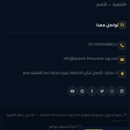
القاهرة
القاهرة ← الأقصر
الجديدة
ليموزين
تواصل معنا
المقطم
+201000948802
ليموزين
المعادي
info@airport-limousine-eg.com
ليموزين
4 عمارات الميراج شارع الجامعة زهراء مدينة نصر القاهرة مصر
العاشر
من
رمضان
ليموزين
الزمالك
© جميع الحقوق محفوظة لموقع
airport-limousine-eg.com
— تاكسي مطار القاهرة
admin
—
ليموزين
شركة تصميم مواقع
المهندسين