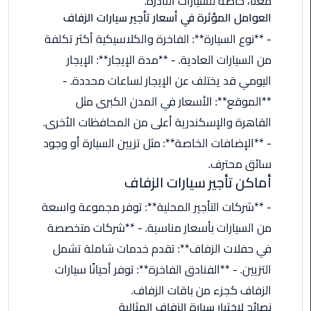
معنا، خاصةً للسيارات النادرة.
اسكندرية
العوامل المؤثرة في أسعار تأجير سيارات الزفاف
- **نوع السيارة**: الفاخرة والكلاسيكية أكثر تكلفة
حجز
من السيارات العادية. - **مدة الإيجار**: الإيجار
ليموزين
اليومي قد يختلف عن الإيجار لساعات محددة. -
الساحل
الشمالي
**الموقع**: الأسعار في المدن الكبرى مثل
القاهرة والإسكندرية أعلى من المحافظات الأخرى.
حجز
- **الإضافات الخاصة**: مثل تزيين السيارة أو وجود
ليموزين
العين
سائق محترف.
السخنة
أماكن تأجير سيارات الزفاف
- **شركات التأجير المحلية**: توفر مجموعة واسعة
حجز
من السيارات بأسعار مناسبة. - **شركات متخصصة
ليموزين
شرم
في حفلات الزفاف**: تقدم خدمات شاملة تشمل
الشيخ
التزيين. - **الفنادق الفاخرة**: توفر أحيانًا سيارات
الزفاف كجزء من باقات الزفاف.
حجز
نصائح لاختيار سيارة الزفاف المثالية