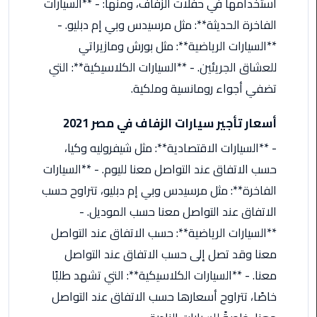
استخدامها في حفلات الزفاف، ومنها: - **السيارات
من
الفاخرة الحديثة**: مثل مرسيدس وبي إم دبليو. -
القاهرة
**السيارات الرياضية**: مثل بورش ومازيراتي
الى
مطار
للعشاق الجريئين. - **السيارات الكلاسيكية**: التي
برج
تضفي أجواء رومانسية وملكية.
العرب
أسعار تأجير سيارات الزفاف في مصر 2021
ليموزين
من
- **السيارات الاقتصادية**: مثل شيفروليه وكيا،
مطار
حسب الاتفاق عند التواصل معنا لليوم. - **السيارات
برج
الفاخرة**: مثل مرسيدس وبي إم دبليو، تتراوح حسب
العرب
الاتفاق عند التواصل معنا حسب الموديل. -
ايجار
**السيارات الرياضية**: حسب الاتفاق عند التواصل
سارات
معنا وقد تصل إلى حسب الاتفاق عند التواصل
مرسيدس
معنا. - **السيارات الكلاسيكية**: التي تشهد طلبًا
خاصًا، تتراوح أسعارها حسب الاتفاق عند التواصل
حجز
ليموزين