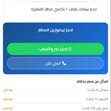
الأحمر
ايجار سيارات زفاف
/
تاكسي مطار القاهرة
من
مطار
القاهرة
احجز ليموزين المطار
ليموزين
أسعار ثابتة، سائقون محترفون، خدمة 24/7
مطار
القاهرة
احجز عبر واتساب
ليموزين
اتصل الآن
السخنة
ليموزين
مطار
اسأل عن سعر رحلتك
سفنكس
سيدان (4 ركاب)
تواصل
ليموزين
أكسبندر (7 ركاب)
تواصل
القاهرة
هاي إس (13 راكب)
تواصل
اسكندرية