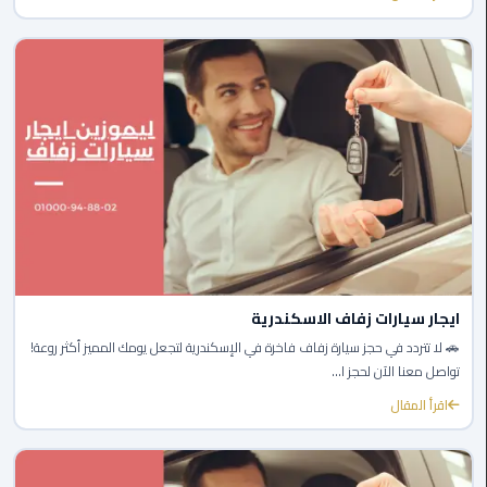
القاهرة
ليموزين
فيصل
ليموزين
من
مطار
برج
العرب
إلى
القاهرة
ايجار سيارات زفاف الاسكندرية
ليموزين
🚗 لا تتردد في حجز سيارة زفاف فاخرة في الإسكندرية لتجعل يومك المميز أكثر روعة!
الهرم
تواصل معنا الآن لحجز ا...
اقرأ المقال
ليموزين
من
مطار