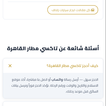
الي
اسكندرية
كل مقالات ايجار سيارات زفاف
تاكسي
العاصمة
ليموزين
مطار
أسئلة شائعة عن تاكسي مطار القاهرة
برج
العرب
الدولي
كيف أحجز تاكسي مطار القاهرة؟
تاكسي
لندن
الحجز سهل — أرسل رسالة
واتساب
أو اتصل بنا مباشرة. أكد موقع
الاستلام والتاريخ والوقت ورقم الرحلة. نؤكد الحجز فوراً ونرسل بيانات
ليموزين
السائق قبل موعد رحلتك.
مطار
برج
العرب