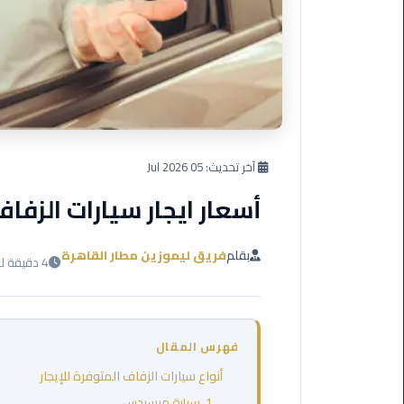
العرب
دهب
ليموزين
برج
العرب
راس
سدر
آخر تحديث:
05 Jul 2026
أسعار ايجار سيارات الزفاف
ليموزين
برج
العرب
بقلم
فريق ليموزين مطار القاهرة
4 دقيقة للقراءة
شرم
الشيخ
ليموزين
فهرس المقال
برج
العرب
أنواع سيارات الزفاف المتوفرة للإيجار
مرسي
1. سيارة مرسيدس