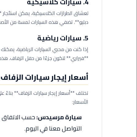
4. سيارات كلاسيكية
ليموزين
مرسى
لعشاق الطرازات الكلاسيكية، يمكن استئجار *
مطروح
دبليو**. تضفي هذه السيارات لمسة من الأصال
حجز
5. سيارات رياضية
ليموزين
مطار
إذا كنت من محبي السيارات الرياضية، يمكنك اخ
سفنكس
**فيراري** لتكون جزءًا من حفل الزفاف. هذه ا
خدمة
ليموزين
أسعار إيجار سيارات الزفاف
الغردقة
تختلف **أسعار إيجار سيارات الزفاف** بناءً عل
ليموزين
الأسعار:
دهب
الى
سيارة مرسيدس:
حسب الاتفاق عن
القاهرة
والعكس
التواصل معنا في اليوم.