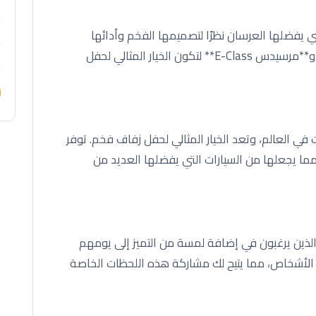
ي يفضلها العرسان نظرًا لتصميمها الفخم وأدائها
المتميز. تتوفر سيارات **مرسيدس S-Class** و**مرسيدس E-Class** لتكون الخيار المثالي لحفل
 في العالم، وتعد الخيار المثالي لحفل زفاف فخم. توفر
مما يجعلها من السيارات التي يفضلها العديد من
 الذين يرغبون في إضافة لمسة من التميز إلى يومهم
ن الأشخاص، مما يتيح لك مشاركة هذه اللحظات الخاصة