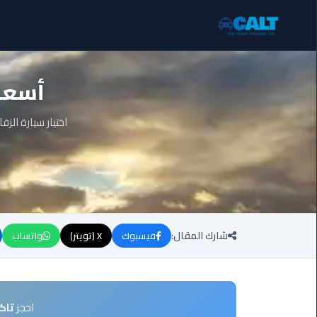
ليموزين
أسعار
برج
العرب
الساحل
اختيار سيارة الز
الشمالي
ليموزين
برج
العرب
العاصمة
شارك المقال:
فيسبوك
X (تويتر)
واتساب
ليموزين
برج
العرب
العجمي
احجز
تاك