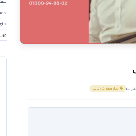
سيدان (4
أكسبندر 
هاي إس 
مرسي
م
ايجار سيارات زفاف