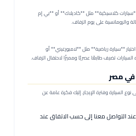
*سيارات كلاسيكية** مثل **كاديلاك** أو **بي إم
ة والرومانسية على يوم الزفاف.
تيار **سيارة رياضية** مثل **لامبورغيني** أو
لسيارات تضيف طابعًا عصريًا ومميزًا لاحتفال الزفاف.
 في مصر
ى نوع السيارة وفترة الإيجار. إليك فكرة عامة عن
د التواصل معنا إلى حسب الاتفاق عند