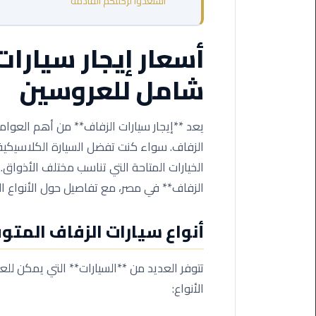
استعدوا لرحلتكم القادمة
من
القاهرة
أسعار إيجار سيارات
الى
مطار
شامل للعروسين
برج
العرب
يعد **إيجار سيارات الزفاف** من أهم العو
ليموزين
من
الزفاف. سواء كنت تفضل السيارة الكلاسيكية أ
مطار
الخيارات المتاحة التي تناسب مختلف الأذواق.
برج
الزفاف** في مصر، مع تفاصيل حول الأنواع ال
العرب
أنواع سيارات الزفاف المتوف
ايجار
سارات
مرسيدس
تتوفر العديد من **السيارات** التي يمكن للعرو
الأنواع:
حجز
ليموزين