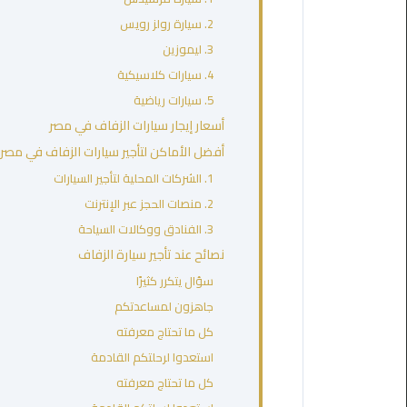
مطروح
2. سيارة رولز رويس
3. ليموزين
ليموزين
4. سيارات كلاسيكية
مطار
العالمين
5. سيارات رياضية
أسعار إيجار سيارات الزفاف في مصر
ليموزين
أفضل الأماكن لتأجير سيارات الزفاف في مصر
مطار
1. الشركات المحلية لتأجير السيارات
برج
2. منصات الحجز عبر الإنترنت
العرب
اسكندرية
3. الفنادق ووكالات السياحة
نصائح عند تأجير سيارة الزفاف
ليموزين
سؤال يتكرر كثيرًا
مطار
جاهزون لمساعدتكم
برج
كل ما تحتاج معرفته
العرب
الاسكندرية
استعدوا لرحلتكم القادمة
كل ما تحتاج معرفته
ليموزين