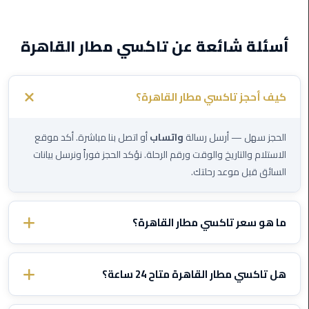
ليموزين
أسئلة شائعة عن تاكسي مطار القاهرة
مطار
برج
العرب
كيف أحجز تاكسي مطار القاهرة؟
ليموزين
المطار
الحجز سهل — أرسل رسالة
واتساب
أو اتصل بنا مباشرة. أكد موقع
الخط
الاستلام والتاريخ والوقت ورقم الرحلة. نؤكد الحجز فوراً ونرسل بيانات
الساخن
السائق قبل موعد رحلتك.
ليموزين
مطار
ما هو سعر تاكسي مطار القاهرة؟
العلمين
الأسعار تختلف حسب الوجهة ونوع السيارة. تواصل معنا عبر الواتساب
ليموزين
وأخبرنا بتفاصيل رحلتك وسنرسل لك سعراً ثابتاً مؤكداً — بدون رسوم
هل تاكسي مطار القاهرة متاح 24 ساعة؟
توصيل
خفية أبداً.
المطار
نعم، تاكسي مطار القاهرة يعمل
24/7
بما في ذلك الليل والصباح