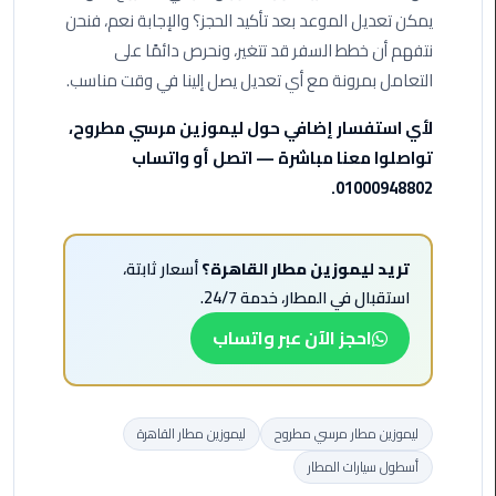
ليموزين
يمكن تعديل الموعد بعد تأكيد الحجز؟ والإجابة نعم، فنحن
مرسى
نتفهم أن خطط السفر قد تتغير، ونحرص دائمًا على
مطروح
التعامل بمرونة مع أي تعديل يصل إلينا في وقت مناسب.
حجز
لأي استفسار إضافي حول ليموزين مرسي مطروح،
ليموزين
تواصلوا معنا مباشرة — اتصل أو واتساب
مطار
سفنكس
01000948802.
خدمة
ليموزين
تريد ليموزين مطار القاهرة؟
أسعار ثابتة،
الغردقة
استقبال في المطار، خدمة 24/7.
احجز الآن عبر واتساب
ليموزين
دهب
الى
القاهرة
ليموزين مطار مرسي مطروح
ليموزين مطار القاهرة
والعكس
أسطول سيارات المطار