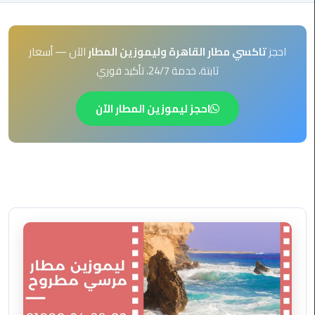
EN
ليموزين
AR
برج
احجز
تاكسي مطار القاهرة وليموزين المطار
الآن — أسعار
العرب
ثابتة، خدمة 24/7، تأكيد فوري
العين
السخنة
احجز ليموزين المطار الآن
ليموزين
برج
العرب
الغردقة
ليموزين
برج
العرب
القاهرة
ليموزين
برج