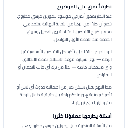
اسكندرية
نظرة أعمق على الموضوع
عند النظر بعمق أكبر في موضوع ليموزين مرسي مطروح،
حجز
يتضح أن كثيرًا من الرضا عن التجربة النهائية يعتمد على
ليموزين
مدى وضوح التفاصيل المتبادلة بين العميل وفريق
الساحل
الخدمة منذ اللحظة الأولى للتواصل.
الشمالي
لهذا نحرص دائمًا على تأكيد كل التفاصيل الأساسية قبل
حجز
الرحلة — نوع السيارة، موعد الاستلام، نقطة الانطلاق،
ليموزين
وأي ملاحظات خاصة — بدلاً من ترك أي جانب للتخمين أو
العين
السخنة
الافتراض.
هذا النهج يقلل بشكل كبير من احتمالية حدوث أي لبس أو
حجز
ليموزين
تأخير غير متوقع، ويمنحكم راحة بال حقيقية طوال الرحلة
شرم
من بدايتها حتى نهايتها.
الشيخ
أسئلة يطرحها عملاؤنا كثيرًا
حجز
من الأسئلة المتكررة حول ليموزين مرسي مطروح: هل