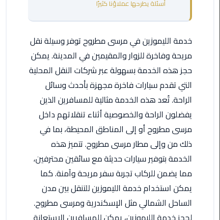
أسئلة يطرحها عملاؤنا كثيرًا
مطروح
ليموزين
خدمة الليموزين في مرسى مطروح توفر وسيلة نقل
مطار
العالمين
مريحة وفاخرة للزوار والمقيمين في المدينة. يمكن
حجز هذه الخدمة بسهولة عبر شركات النقل المحلية
ليموزين
التي تقدم سيارات فاخرة مجهزة بأحدث وسائل
مطار
الراحة. تُعد هذه الخدمة مثالية للمسافرين الذين
برج
العرب
يفضلون الراحة والخصوصية أثناء تنقلاتهم داخل
اسكندرية
مرسى مطروح أو إلى المناطق المحيطة، بما في
ذلك من وإلى مطار مرسى مطروح. تتميز هذه
ليموزين
الخدمة بتوفير سيارات حديثة مع سائقين محترفين،
مطار
برج
مما يضمن للركاب تجربة سفر مريحة وآمنة. كما
العرب
يمكن استخدام خدمة الليموزين للتنقل بين مدن
الاسكندرية
الساحل الشمالي مثل الإسكندرية ومرسى مطروح.
لحجز خدمة الليموزين، يمكن للمسافرين الاستعانة
ليموزين