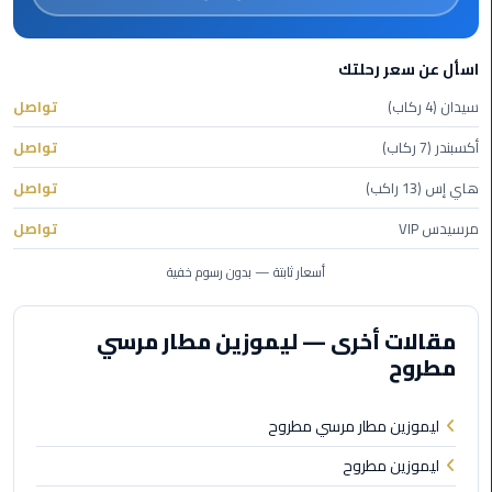
ليموزين
الاسكندريه
اسأل عن سعر رحلتك
شرم
سيدان (4 ركاب)
تواصل
الشيخ
أكسبندر (7 ركاب)
تواصل
تاكسي
هاي إس (13 راكب)
تواصل
مطار
القاهرة
مرسيدس VIP
تواصل
ليموزين
أسعار ثابتة — بدون رسوم خفية
الاسكندريه
مطروح
مقالات أخرى — ليموزين مطار مرسي
مطروح
ليموزين
المطار
ليموزين مطار مرسي مطروح
ليموزين
ليموزين مطروح
البحر