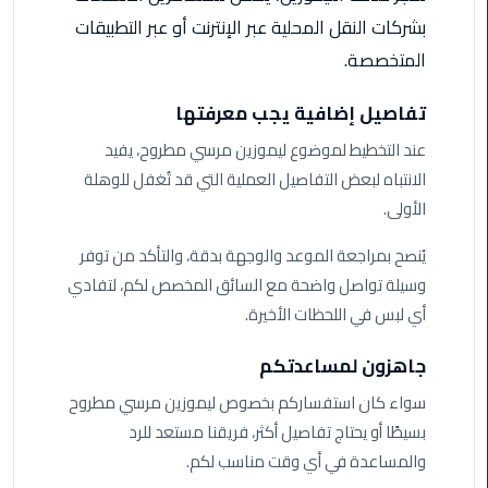
من
بشركات النقل المحلية عبر الإنترنت أو عبر التطبيقات
القاهرة
المتخصصة.
الى
مطار
تفاصيل إضافية يجب معرفتها
برج
العرب
عند التخطيط لموضوع ليموزين مرسي مطروح، يفيد
الانتباه لبعض التفاصيل العملية التي قد تُغفل للوهلة
ليموزين
الأولى.
من
مطار
يُنصح بمراجعة الموعد والوجهة بدقة، والتأكد من توفر
برج
وسيلة تواصل واضحة مع السائق المخصص لكم، لتفادي
العرب
أي لبس في اللحظات الأخيرة.
ايجار
جاهزون لمساعدتكم
سارات
سواء كان استفساركم بخصوص ليموزين مرسي مطروح
مرسيدس
بسيطًا أو يحتاج تفاصيل أكثر، فريقنا مستعد للرد
حجز
والمساعدة في أي وقت مناسب لكم.
ليموزين