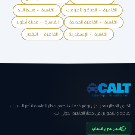
القاهرة
القاهرة ← الجيزة والأهرامات
القاهرة ← وسط البلد
ليموزين
القاهرة ← القاهرة الجديدة
القاهرة ← مدينة أكتوبر
فيصل
القاهرة ← الإسكندرية
القاهرة ← الأقصر
ليموزين
من
مطار
برج
العرب
إلى
القاهرة
ليموزين
الهرم
تاكسي المطار يعمل على توفير خدمات تاكسي مطار القاهرة لتأجير السيارات
الفاخرة والليموزين في مطار القاهرة الدولي. يت...
ليموزين
من
احجز عبر واتساب
مطار