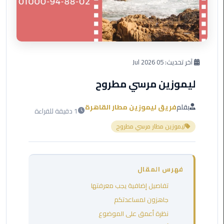
العرب
دهب
ليموزين
برج
آخر تحديث:
05 Jul 2026
العرب
راس
ليموزين مرسي مطروح
سدر
بقلم
فريق ليموزين مطار القاهرة
1 دقيقة للقراءة
ليموزين
برج
ليموزين مطار مرسي مطروح
العرب
شرم
الشيخ
فهرس المقال
ليموزين
تفاصيل إضافية يجب معرفتها
برج
جاهزون لمساعدتكم
العرب
نظرة أعمق على الموضوع
مرسي