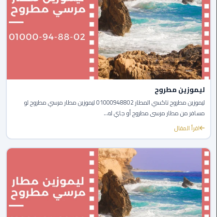
الي
اسكندرية
تاكسي
العاصمة
ليموزين
مطار
ليموزين مطروح
برج
ليموزين مطروح تاكسي المطار 01000948802 ليموزين مطار مرسي مطروح لو
العرب
مسافر من مطار مرسى مطروح أو جاي له...
الدولي
اقرأ المقال
تاكسي
لندن
ليموزين
مطار
برج
العرب