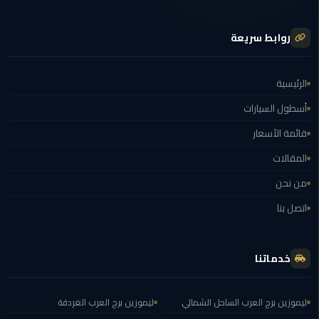
برج
العرب
روابط سريعة
الى
الساحل
الشمالي
الرئيسية
ليموزين
أسطول السيارات
الفيوم
قائمة الأسعار
المقالات
مطار
القاهرة
من نحن
ليموزين
اتصل بنا
ليموزين
دهب
خدماتنا
مكاتب
ليموزين
ليموزين برج العرب الساحل الشمالي
ليموزين برج العرب الغردقة
الاسكندرية