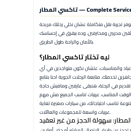
ار — Complete Service Guide
نوفر تجربة نقل متكاملة عشان نخلي رحلتك مريحة
ائقين مدربين ومحترفين. وده بيفرق في إحساسك
بالأمان والراحة طول الطريق.
ليه تختار تاكسي المطار؟
عياد والمناسبات، علشان نكون متواجدين في أي
زين لخدمتك. متابعة الرحلات الجوية احنا بنتابع
 تقديم في الرحلة، هنبقى عارفين ومافيش حاجة
لوقت المناسب. عربيات تناسب الجميع مش مهم
تنوعة تناسب احتياجاتك، من سيارات صغيرة لغاية
عربيات واسعة للمجموعات والعائلات.
مطار: سهولة الحجز من غير تعقيد
در تحجز عن طريق الاتصال المباشر أو حتى أونلاين.