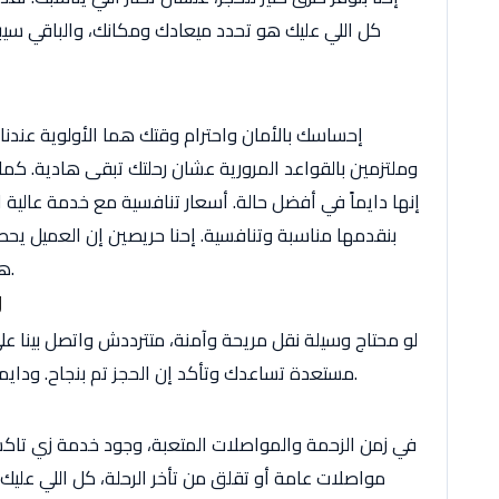
كل اللي عليك هو تحدد ميعادك ومكانك، والباقي سيبه
إحساسك بالأمان واحترام وقتك هما الأولوية عندنا.
وملتزمين بالقواعد المرورية عشان رحلتك تبقى هادية. كما
إنها دايماً في أفضل حالة. أسعار تنافسية مع خدمة عالية ا
بنقدمها مناسبة وتنافسية. إحنا حريصين إن العميل 
هو إن رحلتك تكون ممتعة من غير ما تكلفك زيادة.
ر
مستعدة تساعدك وتأكد إن الحجز تم بنجاح. ودايماً هنبقى جاهزين نوصلّك في الوقت اللي يناسبك.
في زمن الزحمة والمواصلات المتعبة، وجود خدمة زي تاكسي
مواصلات عامة أو تقلق من تأخر الرحلة، كل اللي عليك ه