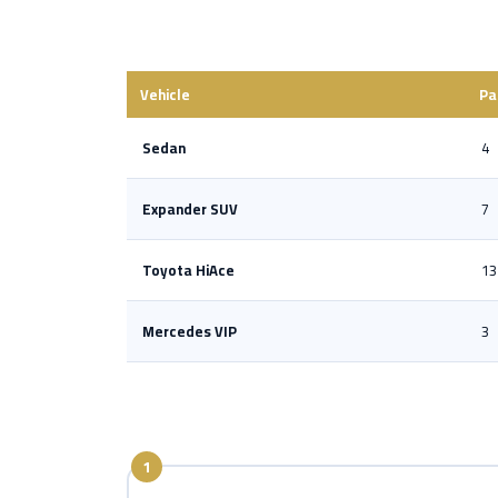
Vehicle
Pa
Sedan
4
Expander SUV
7
Toyota HiAce
13
Mercedes VIP
3
1