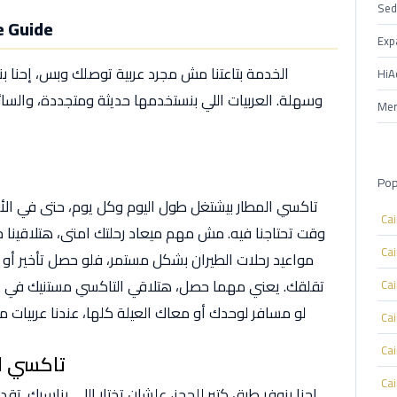
Sed
تاكسي المط
Exp
الخدمة بتاعتنا مش مجرد عربية توصلك وبس، إحنا ب
HiA
وسهلة. العربيات اللي بنستخدمها حديثة ومتجددة، والس
Mer
Pop
تاكسي المطار بيشتغل طول اليوم وكل يوم، حتى في الأ
Ca
وقت تحتاجنا فيه. مش مهم ميعاد رحلتك امتى، هتلاقينا جاه
Ca
مواعيد رحلات الطيران بشكل مستمر، فلو حصل تأخير أو
تقلقك. يعني مهما حصل، هتلاقي التاكسي مستنيك في ا
Ca
لو مسافر لوحدك أو معاك العيلة كلها، عندنا عربيات م
Ca
Ca
تاكسي ال
Ca
إحنا بنوفر طرق كتير للحجز، علشان تختار اللي يناسبك. تق