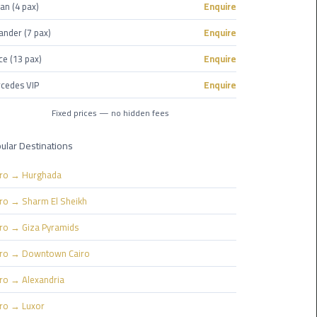
Nasr
an (4 pax)
Enquire
City
ander (7 pax)
Enquire
Limousine
Service
ce (13 pax)
Enquire
cedes VIP
Enquire
New
Cairo
Fixed prices — no hidden fees
Limousine
Service
ular Destinations
North
iro → Hurghada
Coast
iro → Sharm El Sheikh
Limousine
Service
iro → Giza Pyramids
iro → Downtown Cairo
Port
Said
iro → Alexandria
Limousine
iro → Luxor
Service