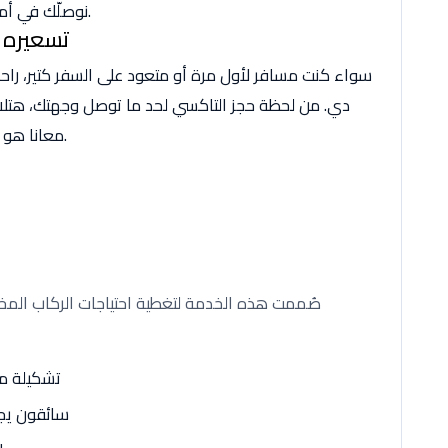
نوصلّك في أمان وسرعة، ونسهّل عليك كل خطوة من مشوارك.
تسعيره 
سواء كنت مسافر لأول مرة أو متعود على السفر كتير، راحة 
دي. من لحظة حجز التاكسي لحد ما توصل وجهتك، هت
معانا هو البداية المثالية لأي رحلة، سواء طويلة أو قصيرة.
صُممت هذه الخدمة لتغطية احتياجات الركاب المخت
تشكيلة من
سائقون يجي