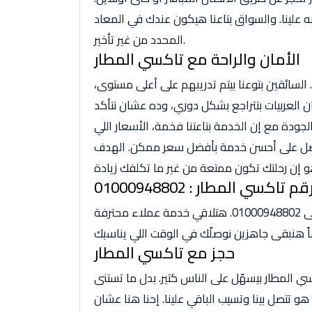
 علينا. والسواق بتاعنا هيكون عندك في المعاد
المحدد من غير تأخير.
الأمان والراحة مع تاكسي المطار
 السائقين بتوعنا بيتم تدريبهم على أعلى مستوى،
ن العربيات بتتراجع بشكل دوري، وده عشان نتأكد
لجودة مع إن الخدمة بتاعتنا فخمة، الأسعار اللي
يحصل على أحسن خدمة بأفضل سعر ممكن. الهدف
قم تاكسي المطار : 01000948802
لو محتاج وسيلة نقل مريحة وآمنة، متترددش واتصل بينا على 01000948802. هتلاقي خدمة عملاء محترفة
حجز مع تاكسي المطار
 المطار بيسهّل على الناس كتير. بدل ما تستنى
و تتصل بينا وتسيب الباقي علينا. إحنا هنا عشان