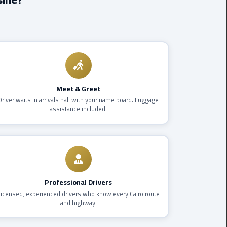
Borg
El
Arab
Airport
limousine
reservation
Meet & Greet
Driver waits in arrivals hall with your name board. Luggage
Borg
assistance included.
El
Arab
Airport
Limousine
Service
Professional Drivers
Cairo
Licensed, experienced drivers who know every Cairo route
Sightseeing
and highway.
Tours
Service