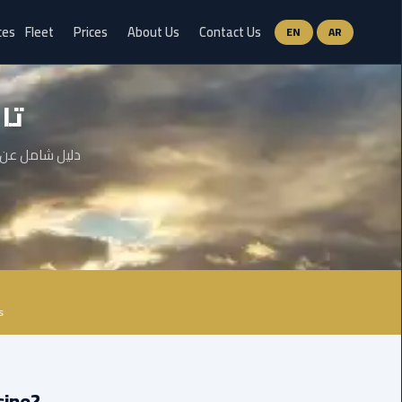
ces
Fleet
Prices
About Us
Contact Us
EN
AR
Ain
تا
Sokhna
Limousine
Service
دليل شامل عن ت
airport
limousine
airport
shuttle
egypt
s
Aswan
Limousine
Service
hy Choose