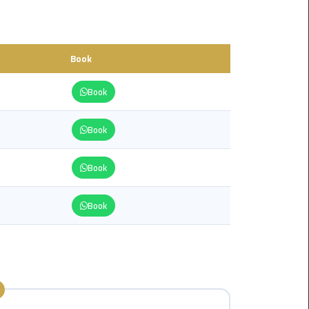
from
Cairo
Airport
Service
Book
Book
Hurghada
Limousine
Service
Book
limousine
Book
limousine
Book
service
cairo
Luxor
Limousine
Service