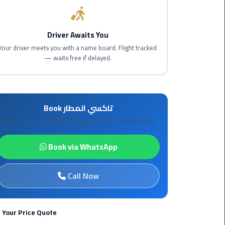
Maadi
Limousine
Driver Awaits You
Service
Your driver meets you with a name board. Flight tracked
— waits free if delayed.
Madinaty
Limousine
Service
Book تاكسي المطار
Mansoura
Limousine
Fixed prices, professional drivers, instant confirmation
Service
Book via WhatsApp
Mercedes
Car
Call Now
Rental
with
Driver
 Your Price Quote