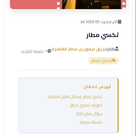
العرب
دهب
آخر تحديث:
05 Jul 2026
ليموزين
برج
تكسي مطار
العرب
راس
بقلم
فريق ليموزين مطار القاهرة
1 دقيقة للقراءة
سدر
تاكسي المطار
ليموزين
برج
العرب
فهرس المقال
شرم
الشيخ
تكسي مطار: وسائل النقل المتاحة
تطورات تكسي مطار
ليموزين
سؤال يتكرر كثيرًا
برج
خلاصة سريعة
العرب
مرسي