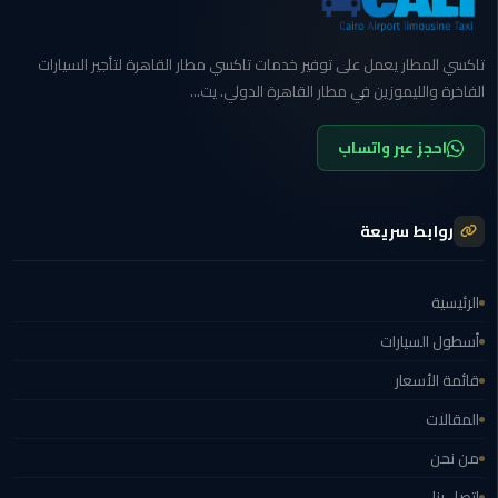
ليموزين
بورسعيد
تاكسي المطار يعمل على توفير خدمات تاكسي مطار القاهرة لتأجير السيارات
الفاخرة والليموزين في مطار القاهرة الدولي. يت...
ليموزين
الشرقية
احجز عبر واتساب
ليموزين
بنها
روابط سريعة
ليموزين
الرئيسية
العبور
أسطول السيارات
ليموزين
قائمة الأسعار
6
اكتوبر
المقالات
من نحن
الخط
الساخن
اتصل بنا