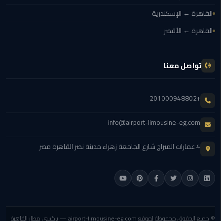
ليموزين
القاهرة ← الإسكندرية
اون
القاهرة ← الأقصر
لاين
ليموزين
تواصل معنا
الشروق
ليموزين
+201000948802
مدينتي
info@airport-limousine-eg.com
ليموزين
الرحاب
4 عمارات الميراج شارع الجامعة زهراء مدينة نصر القاهرة مصر
ليموزين
التجمع
الخامس
ليموزين
© جميع الحقوق محفوظة لموقع
airport-limousine-eg.com
— تاكسي مطار القاهرة