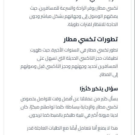
من
تكسي مطار يوفر الراحة والسرعة للمسافرين، حيث
القاهرة
يمكنهم الوصول إلى وجهاتهم بشكل مباشر ودون
الى
الحاجة للانتظار لفترات طويلة.
مطار
برج
تطورات تكسي مطار
العرب
تطور تكسي مطار في السنوات الأخيرة، حيث ظهرت
ليموزين
تطبيقات حجز التاكسي الحديثة التي تسهل على
من
المسافرين تحديد وجهتهم وحجز التاكسي قبل وصولهم
مطار
إلى المطار.
برج
العرب
سؤال يتكرر كثيرًا
ايجار
يسأل كثير من عملائنا عن أفضل وقت للتواصل بخصوص
سارات
تكسي مطار، والإجابة ببساطة: كلما تواصلتم مبكرًا، كان
مرسيدس
لدينا مرونة أكبر في تلبية طلبكم بالضبط كما تريدون.
حجز
هذا لا يمنع أننا نتعامل أيضًا مع الطلبات العاجلة قدر
ليموزين