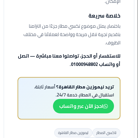
الإمكان.
اسكندرية
خلاصة سريعة
حجز
باختصار، يمثل موضوع تكسي مطار جزءًا من التزامنا
ليموزين
بتقديم تجربة تنقل مريحة وواضحة لعملائنا في مختلف
الساحل
الظروف.
الشمالي
للاستفسار أو الحجز، تواصلوا معنا مباشرة — اتصل
حجز
أو واتساب 01000948802.
ليموزين
العين
السخنة
تريد ليموزين مطار القاهرة؟
أسعار ثابتة،
حجز
استقبال في المطار، خدمة 24/7.
ليموزين
احجز الآن عبر واتساب
شرم
الشيخ
حجز
تاكسي المطار
ليموزين مطار القاهرة