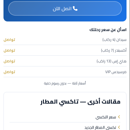
ليموزين
اتصل الآن
مرسيدس
ايجار
بالسائق
فى
اسأل عن سعر رحلتك
مصر
سيدان (4 ركاب)
تواصل
ليموزين
أكسبندر (7 ركاب)
تواصل
مطار
هاي إس (13 راكب)
تواصل
العلمين
الجديدة
مرسيدس VIP
تواصل
أسعار ثابتة — بدون رسوم خفية
ليموزين
الاسكندريه
الي
مقالات أخرى — تاكسي المطار
السويس
سعر التكسي
تاكسي
المطار
تكسي المطار الجديد