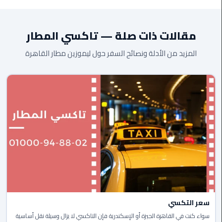
ومرسيدس فاخرة. جميع السيارات مكيفة وحديثة ومجهزة بأعلى
الي
المعايير.
مرسي
مطروح
مقالات ذات صلة — تاكسي المطار
المزيد من الأدلة ونصائح السفر حول ليموزين مطار القاهرة
تاكسي
اسكندريه
ليموزين
مطار
برج
العرب
والإسكندرية
ليموزين
دمياط
ليموزين
سعر التكسي
من
سواء كنت في القاهرة الجيزة أو الإسكندرية فإن التاكسي لا يزال وسيلة نقل أساسية
الاسكندرية