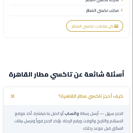
ليموزين
مطار
مكتب تكسي المطار
شرم
الشيخ
كل مقالات تاكسي المطار
ليموزين
مطار
القاهرة
الخط
الساخن
أسئلة شائعة عن تاكسي مطار القاهرة
ليموزين
مطار
العاصمة
كيف أحجز تاكسي مطار القاهرة؟
الادارية
الحجز سهل — أرسل رسالة
واتساب
أو اتصل بنا مباشرة. أكد موقع
ليموزين
الاستلام والتاريخ والوقت ورقم الرحلة. نؤكد الحجز فوراً ونرسل بيانات
مطار
السائق قبل موعد رحلتك.
القاهرة