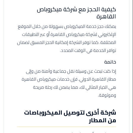
اسكندرية
كيفية الحجز مع شركة ميكروباص
القاهرة
حجز
يمكنك حجز خدمة الميكروباص بسهولة من خلال الموقع
ليموزين
الإلكتروني لشركة ميكروباص القاهرة أو عبر التطبيقات
الساحل
الشمالي
المختلفة. كما توفر الشركة إمكانية الحجز المسبق لضمان
توافر الخدمة في الوقت المحدد.
حجز
خاتمة
ليموزين
العين
إذا كنت تبحث عن وسيلة نقل جماعية وآمنة من وإلى
السخنة
مطار القاهرة الدولي، فإن خدمات ميكروباص القاهرة
هي الخيار المثالي لك، مما يضمن لك رحلة مريحة
حجز
وموثوقة.
ليموزين
شرم
شركة أخرى لتوصيل الميكروباصات
الشيخ
من المطار
حجز