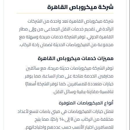
من
شركة ميكروباص القاهرة
القاهرة
الى
شركة ميكروباص القاهرة تعد واحدة من الشركات
مطار
الرائدة في تقديم خدمات النقل الجماعي من وإلى مطار
برج
القاهرة الدولي. توفر الشركة خدمات مريحة وسهلة مع
العرب
مجموعة من الميكروباصات الحديثة لضمان راحة الركاب.
ليموزين
مميزات خدمات ميكروباص القاهرة
من
مطار
توفر الشركة ميكروباصات حديثة مريحة، مع سائقين
برج
محترفين. الخدمة متاحة على مدار الساعة، مما يوفر
العرب
خيارات متعددة للمسافرين. كما توفر الشركة أسعارًا
تنافسية مقارنة ببقية وسائل النقل.
ايجار
سارات
أنواع الميكروباصات المتوفرة
مرسيدس
تتمثل خيارات الميكروباصات في ميني باصات تتسع لأعداد
مختلفة من الركاب، من 8 إلى 14 راكبًا، مما يتيح
حجز
للمسافرين اختيار الأنسب حسب عددهم واحتياجاتهم.
ليموزين