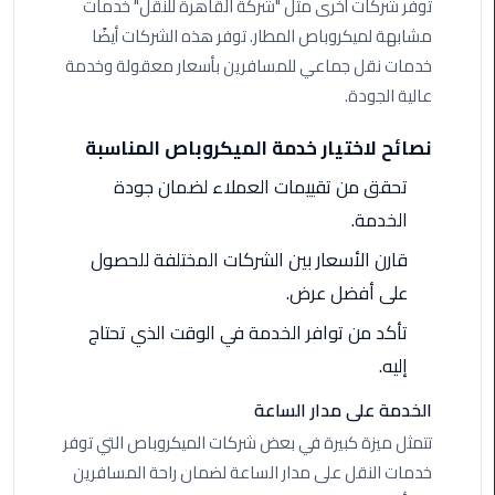
ليموزين
توفر شركات أخرى مثل "شركة القاهرة للنقل" خدمات
مرسى
مشابهة لميكروباص المطار. توفر هذه الشركات أيضًا
مطروح
خدمات نقل جماعي للمسافرين بأسعار معقولة وخدمة
عالية الجودة.
حجز
ليموزين
نصائح لاختيار خدمة الميكروباص المناسبة
مطار
سفنكس
تحقق من تقييمات العملاء لضمان جودة
الخدمة.
خدمة
قارن الأسعار بين الشركات المختلفة للحصول
ليموزين
الغردقة
على أفضل عرض.
تأكد من توافر الخدمة في الوقت الذي تحتاج
ليموزين
إليه.
دهب
الى
الخدمة على مدار الساعة
القاهرة
تتمثل ميزة كبيرة في بعض شركات الميكروباص التي توفر
والعكس
خدمات النقل على مدار الساعة لضمان راحة المسافرين