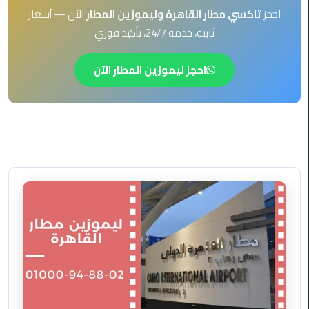
EN
احجز
تاكسي مطار القاهرة وليموزين المطار
الآن — أسعار
ليموزين
ثابتة، خدمة 24/7، تأكيد فوري
AR
برج
العرب
احجز ليموزين المطار الآن
العين
السخنة
ليموزين
برج
العرب
الغردقة
ليموزين
برج
العرب
القاهرة
ليموزين
برج