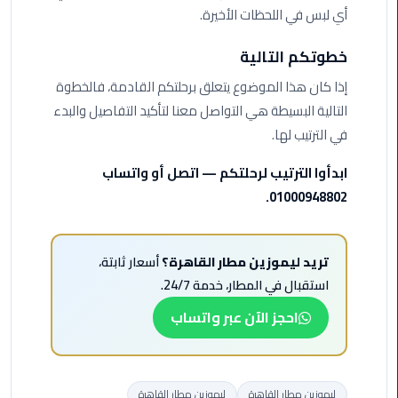
أي لبس في اللحظات الأخيرة.
ليموزين
الاسكندريه
خطوتكم التالية
شرم
إذا كان هذا الموضوع يتعلق برحلتكم القادمة، فالخطوة
الشيخ
التالية البسيطة هي التواصل معنا لتأكيد التفاصيل والبدء
في الترتيب لها.
تاكسي
مطار
ابدأوا الترتيب لرحلتكم — اتصل أو واتساب
القاهرة
01000948802.
ليموزين
الاسكندريه
مطروح
تريد ليموزين مطار القاهرة؟
أسعار ثابتة،
استقبال في المطار، خدمة 24/7.
ليموزين
احجز الآن عبر واتساب
المطار
ليموزين
البحر
ليموزين مطار القاهرة
ليموزين مطار القاهرة