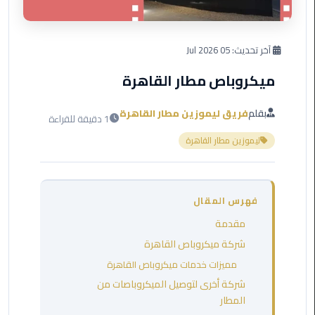
العرب
دهب
آخر تحديث:
05 Jul 2026
ليموزين
برج
ميكروباص مطار القاهرة
العرب
راس
بقلم
فريق ليموزين مطار القاهرة
1 دقيقة للقراءة
سدر
ليموزين مطار القاهرة
ليموزين
برج
العرب
فهرس المقال
شرم
الشيخ
مقدمة
شركة ميكروباص القاهرة
ليموزين
مميزات خدمات ميكروباص القاهرة
برج
شركة أخرى لتوصيل الميكروباصات من
العرب
المطار
مرسي