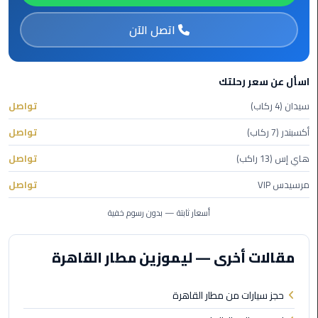
اتصل الآن
ليموزين
مطار
برج
اسأل عن سعر رحلتك
العرب
سيدان (4 ركاب)
تواصل
ليموزين
أكسبندر (7 ركاب)
تواصل
المطار
الخط
هاي إس (13 راكب)
تواصل
الساخن
مرسيدس VIP
تواصل
ليموزين
أسعار ثابتة — بدون رسوم خفية
مطار
العلمين
مقالات أخرى — ليموزين مطار القاهرة
ليموزين
توصيل
حجز سيارات من مطار القاهرة
المطار