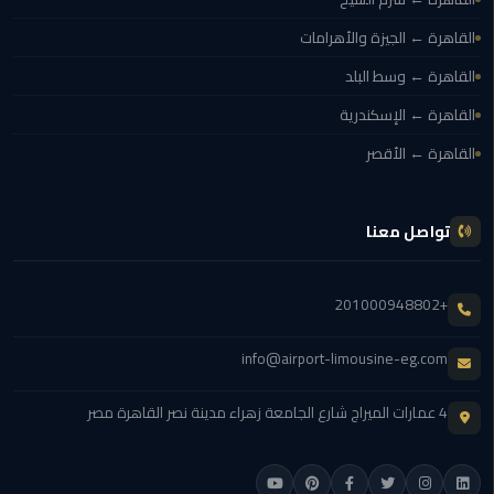
برج
العرب
القاهرة ← الجيزة والأهرامات
الاسكندرية
القاهرة ← وسط البلد
ايجار
القاهرة ← الإسكندرية
سيارات
القاهرة ← الأقصر
مرسيدس
سيارات
تواصل معنا
ليموزين
الاسكندرية
+201000948802
ايجار
سيارات
info@airport-limousine-eg.com
بالسائق
4 عمارات الميراج شارع الجامعة زهراء مدينة نصر القاهرة مصر
شركات
تأجير
سيارات