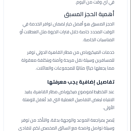
في أي وقت من اليوم.
ليموزين
مرسيدس
أهمية الحجز المسبق
ايجار
بالسائق
الحجز المسبق هو أفضل خيار لضمان توافر الخدمة في
فى
الوقت المحدد خاصة خلال فترات الذروة مثل العطلات أو
مصر
المناسبات الخاصة.
ليموزين
خدمات الميكروباص من مطار القاهرة الدولي توفر
مطار
للمسافرين وسيلة نقل مريحة وآمنة وبتكلفة معقولة
العلمين
مما يجعلها خيارًا مثاليًا للمجموعات والعائلات.
الجديدة
تفاصيل إضافية يجب معرفتها
ليموزين
عند التخطيط لموضوع ميكروباص مطار القاهرة، يفيد
الاسكندريه
الي
الانتباه لبعض التفاصيل العملية التي قد تُغفل للوهلة
السويس
الأولى.
تاكسي
يُنصح بمراجعة الموعد والوجهة بدقة، والتأكد من توفر
المطار
وسيلة تواصل واضحة مع السائق المخصص لكم، لتفادي