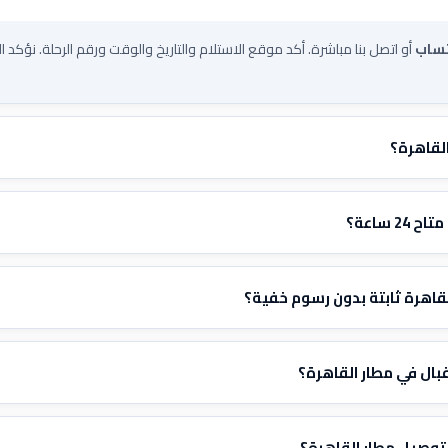
تساب
أو اتصل بنا مباشرة. أكد موقع الاستلام والتاريخ والوقت ورقم الرحلة. نؤكد ال
لقاهرة؟
 السيارة. تواصل معنا عبر الواتساب وأخبرنا بتفاصيل رحلتك وسنرسل لك سعراً ثابت
 ساعة؟
مل
24/7
بما في ذلك الليل والصباح الباكر والأعياد. نتتبع رحلتك ونعدل وقت الاستلام
قاهرة ثابتة بدون رسوم خفية؟
فق عليها
قبل بدء الرحلة. لا عداد، ولا إضافات على الأمتعة أو المرور أو الانتظار بسب
ال في مطار القاهرة؟
الوصول
بلوحة تحمل اسمك
. متابعة الرحلات مشمولة — إذا تأخرت رحلتك، يعدل ال
لتوصيل مطار القاهرة؟