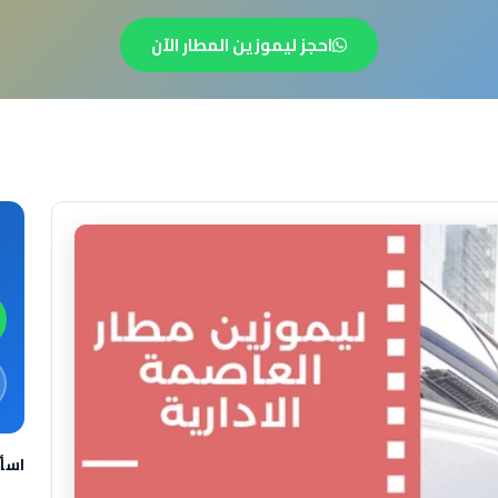
احجز ليموزين المطار الآن
اسأ