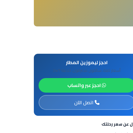
احجز ليموزين المطار
أسعار ثابتة، سائقون محترفون، خدمة 24/7
احجز عبر واتساب
اتصل الآن
ل عن سعر رحلتك