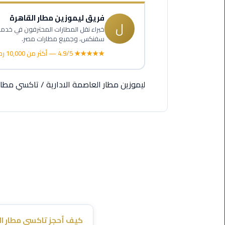
اسكندرية
فريق ليموزين مطار القاهرة
ل
حجز
سفنكس، وجميع مطارات مصر.
ليموزين
★★★★★ 4.9/5 — أكثر من 10,000 رحلة
الساحل
الشمالي
ليموزين مطار العاصمة الادارية
/
تاكسي مطار 
حجز
ليموزين
العين
السخنة
حجز
ليموزين
شرم
الشيخ
حجز
كيف أحجز تاكسي مطار ال