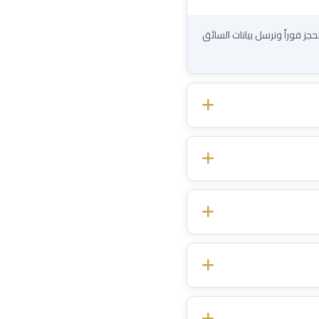
حجز فوراً ونرسل بيانات السائق
اً مؤكداً — بدون رسوم خفية
 إذا تأخرت الطائرة —
مجاناً
.
ب تأخر الرحلة. السعر يُحدد مرة
سائق وقت الاستلام تلقائياً