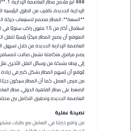
### أبر
مطروح
ليموزين
**السعة**: المطار مصمم لاستيعاب حركة ال
مطار
العالمين
المتوقع أن يصبح المطار مركزًا رئيسيًا للن
ليموزين
مطار
يضم مرافق متكاملة تشمل صالات للمسافرين،
برج
إلى ربطه بشبكة من وسائل النقل الأخرى مثل ا
العرب
يُتوقع أن يُسهم المطار بشكل كبير في زيادة ا
اسكندرية
من فرص العمل. كما أن المطار سيكون جزءًا
ليموزين
الضغط على مطار القاهرة الدولي. مطار العاص
مطار
العاصمة الجديدة وتحقيق التكامل بين مختل
برج
العرب
نصيحة عملية
الاسكندرية
من واقع خبرتنا في التعامل مع طلبات مشابهة
ليموزين