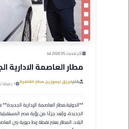
العرب
دهب
ليموزين
برج
العرب
راس
سدر
آخر تحديث:
05 Jul 2026
مطار العاصمة الادارية الج
ليموزين
برج
العرب
بقلم
فريق ليموزين مطار القاهرة
1 دقيقة للقراءة
شرم
الشيخ
**الدولية.مطار العاصمة الإدارية الجديدة**
ليموزين
برج
الجديدة، ويُعد جزءًا من رؤية مصر المستقبلية 
العرب
البلاد. المطار يعتبر نقطة ربط حيوية بين ال
مرسي