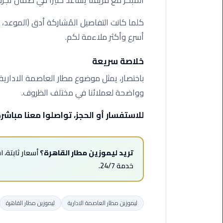
المبكر مع فريقنا يساعد كثيرًا في ضمان تجر
من
القاهرة
كلما كانت التفاصيل المُشاركة أدق (الموعد، 
الى
أسرع وأكثر ملاءمة لكم.
مطار
برج
خلاصة سريعة
العرب
باختصار، يمثل موضوع مطار العاصمة الادارية ا
ليموزين
وواضحة لعملائنا في مختلف الظروف.
من
مطار
للاستفسار أو الحجز، تواصلوا معنا مباشرة — اتص
برج
العرب
تريد ليموزين مطار القاهرة؟
أسعار ثابتة، 
ايجار
خدمة 24/7.
سارات
مرسيدس
ليموزين مطار العاصمة الادارية
ليموزين مطار القاهرة
حجز
ليموزين