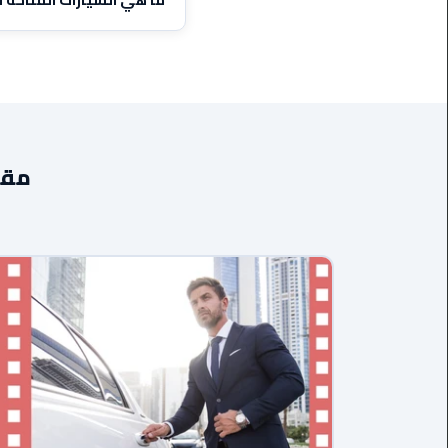
ليموزين
مرسيدس
نوفر
سيدان (4 ركاب)
، أكسبندر (7 ركاب)، تيوتا هاي إس (13 راكباً)، ومرسيدس فاخرة. جميع السيارات مكيف
ايجار
بالسائق
فى
مصر
مقا
ليموزين
مطار
العلمين
الجديدة
ليموزين
الاسكندريه
الي
السويس
تاكسي
المطار