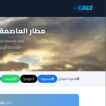
ليموزين
مطار العاصمة ا
برج
العرب
الساحل
الشمالي
العاصمة الإداري
ليموزين
برج
العرب
العاصمة
شارك المقال:
فيسبوك
X (تويتر)
واتساب
ليموزين
برج
العرب
العجمي
احجز
تاك