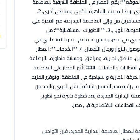
ز ملامح مطار العاصمة الإدارية: 1. **الموقع**: يقع المطار في المنطقة الشرقية للعاصمة
الإدارية الجديدة، بالقرب من الطرق الرئيسية التي تربط المدينة بالقاهرة الكبرى ومناطق أخرى. 2.
مسافرين من وإلى العاصمة الجديدة، مع القدرة على
استقبال أكثر من 1.5 مليون راكب سنويًا في المرحلة الأولى. 3. **التطورات المستقبلية**: من
قل الجوي في مصر، ويستهدف دعم النمو الاقتصادي في
العاصمة الإدارية الجديدة من خلال تسهيل الوصول للزوار ورجال الأعمال. 4. **الخدمات**: المطار
 مناطق تجارية، ومرافق لوجستية متطورة، بالإضافة
لقطارات والحافلات. ### تأثير المطار على العاصمة:
لحركة التجارية والسياحية في المنطقة، وتوفير المزيد
 من رؤية مصر لتحسين شبكة النقل الجوي والحد من
مة الإدارية الجديدة يعد خطوة كبيرة نحو تطوير
ف القطاعات الاقتصادية في مصر.
 لـمطار العاصمة الادارية الجديد، فإن التواصل