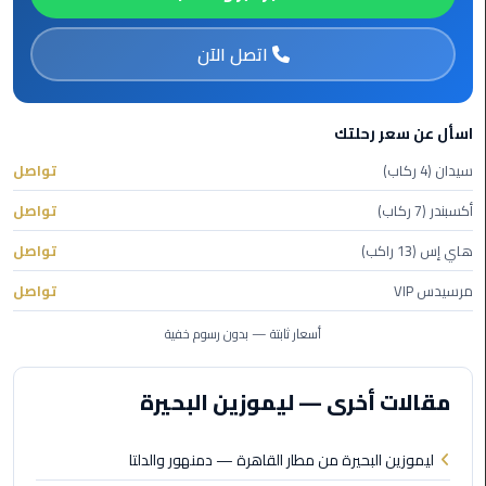
ليموزين
اتصل الآن
مطار
مرسي
مطروح
اسأل عن سعر رحلتك
ليموزين
سيدان (4 ركاب)
تواصل
مطار
اكتوبر
أكسبندر (7 ركاب)
تواصل
هاي إس (13 راكب)
تواصل
ليموزين
مطار
مرسيدس VIP
تواصل
الغردقة
أسعار ثابتة — بدون رسوم خفية
ليموزين
مطار
مقالات أخرى — ليموزين البحيرة
القاهرة
أسعار
ليموزين البحيرة من مطار القاهرة — دمنهور والدلتا