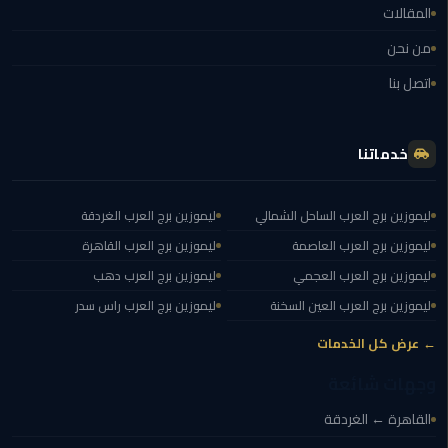
المقالات
ليموزين
العاصمة
من نحن
اتصل بنا
ليموزين
الخط
الساخن
خدماتنا
تاكسى
ليموزين
ليموزين برج العرب الساحل الشمالي
ليموزين برج العرب الغردقة
مصر
ليموزين برج العرب العاصمة
ليموزين برج العرب القاهرة
ليموزين برج العرب العجمي
ليموزين برج العرب دهب
خدمة
VIP
ليموزين برج العرب العين السخنة
ليموزين برج العرب راس سدر
← عرض كل الخدمات
ايجار
سيارات
وجهات شائعة
في
القاهرة ← الغردقة
مصر