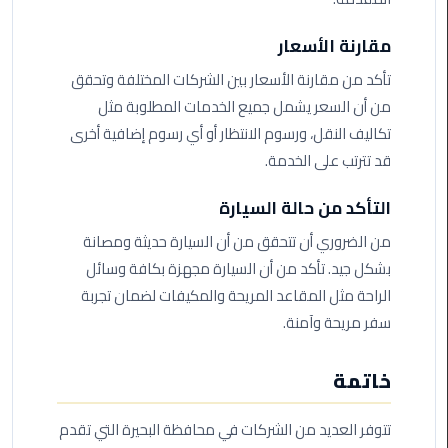
ليموزين
مرسيدس
مقارنة الأسعار
ايجار
بالسائق
تأكد من مقارنة الأسعار بين الشركات المختلفة وتحقق
فى
من أن السعر يشمل جميع الخدمات المطلوبة مثل
مصر
تكاليف النقل، ورسوم الانتظار أو أي رسوم إضافية أخرى
قد تترتب على الخدمة.
ليموزين
مطار
التأكد من حالة السيارة
العلمين
الجديدة
من الضروري أن تتحقق من أن السيارة حديثة ومصانة
بشكل جيد. تأكد من أن السيارة مجهزة بكافة وسائل
ليموزين
الراحة مثل المقاعد المريحة والمكيفات لضمان تجربة
الاسكندريه
سفر مريحة وآمنة.
الي
السويس
خاتمة
تاكسي
تتوفر العديد من الشركات في محافظة البحيرة التي تقدم
المطار