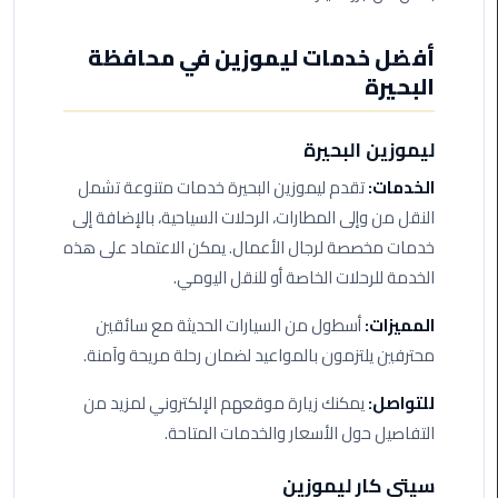
من
القاهرة
أفضل خدمات ليموزين في محافظة
الى
البحيرة
مطار
برج
ليموزين البحيرة
العرب
الخدمات:
تقدم ليموزين البحيرة خدمات متنوعة تشمل
ليموزين
النقل من وإلى المطارات، الرحلات السياحية، بالإضافة إلى
من
خدمات مخصصة لرجال الأعمال. يمكن الاعتماد على هذه
مطار
الخدمة للرحلات الخاصة أو للنقل اليومي.
برج
العرب
المميزات:
أسطول من السيارات الحديثة مع سائقين
محترفين يلتزمون بالمواعيد لضمان رحلة مريحة وآمنة.
ايجار
سارات
للتواصل:
يمكنك زيارة موقعهم الإلكتروني لمزيد من
مرسيدس
التفاصيل حول الأسعار والخدمات المتاحة.
حجز
سيتي كار ليموزين
ليموزين