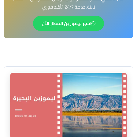
EN
ثابتة، خدمة 24/7، تأكيد فوري
ليموزين
AR
برج
احجز ليموزين المطار الآن
العرب
العين
السخنة
ليموزين
برج
العرب
الغردقة
ليموزين
برج
العرب
القاهرة
ليموزين
برج