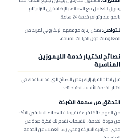
المميزات:
سائقون محترفون يجيدون جميع اللغات، مما
ليموزين
مرسى
يسهل التعامل مع العملاء، بالإضافة إلى التزام تام
مطروح
بالمواعيد وتوافر خدمة 24 ساعة.
للتواصل:
يمكن زيارة موقعهم الإلكتروني لمزيد من
حجز
ليموزين
المعلومات حول الخيارات المتاحة.
مطار
سفنكس
نصائح لاختيار خدمة الليموزين
المناسبة
خدمة
ليموزين
قبل اتخاذ القرار، إليك بعض النصائح التي قد تساعدك في
الغردقة
اختيار الخدمة الأنسب لاحتياجاتك:
ليموزين
التحقق من سمعة الشركة
دهب
الى
من المهم دائمًا قراءة تقييمات العملاء السابقين للتأكد
القاهرة
من جودة الخدمة. التقييمات تقدم لك فكرة جيدة عن
والعكس
مدى احترافية الشركة ومدى رضا العملاء عن الخدمة
المقدمة.