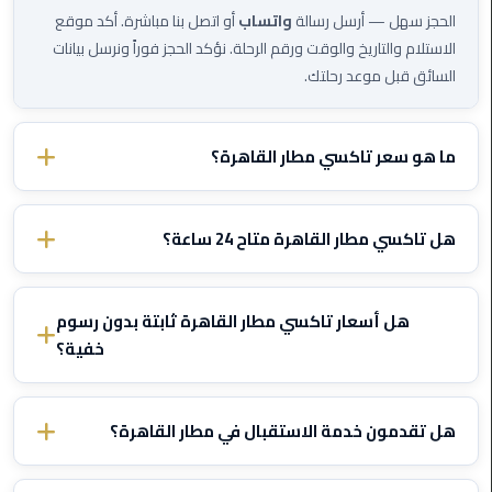
الي
الحجز سهل — أرسل رسالة
واتساب
أو اتصل بنا مباشرة. أكد موقع
اسكندرية
الاستلام والتاريخ والوقت ورقم الرحلة. نؤكد الحجز فوراً ونرسل بيانات
السائق قبل موعد رحلتك.
تاكسي
العاصمة
ما هو سعر تاكسي مطار القاهرة؟
ليموزين
مطار
الأسعار تختلف حسب الوجهة ونوع السيارة. تواصل معنا عبر الواتساب
برج
وأخبرنا بتفاصيل رحلتك وسنرسل لك سعراً ثابتاً مؤكداً — بدون رسوم
هل تاكسي مطار القاهرة متاح 24 ساعة؟
العرب
خفية أبداً.
الدولي
نعم، تاكسي مطار القاهرة يعمل
24/7
بما في ذلك الليل والصباح
الباكر والأعياد. نتتبع رحلتك ونعدل وقت الاستلام إذا تأخرت الطائرة —
هل أسعار تاكسي مطار القاهرة ثابتة بدون رسوم
تاكسي
مجاناً
.
خفية؟
لندن
نعم، جميع الأسعار
ثابتة ومتفق عليها
قبل بدء الرحلة. لا عداد، ولا
ليموزين
إضافات على الأمتعة أو المرور أو الانتظار بسبب تأخر الرحلة. السعر يُحدد
هل تقدمون خدمة الاستقبال في مطار القاهرة؟
مطار
مرة واحدة ولا يتغير.
برج
نعم، السائق يقابلك في صالة الوصول
بلوحة تحمل اسمك
. متابعة
العرب