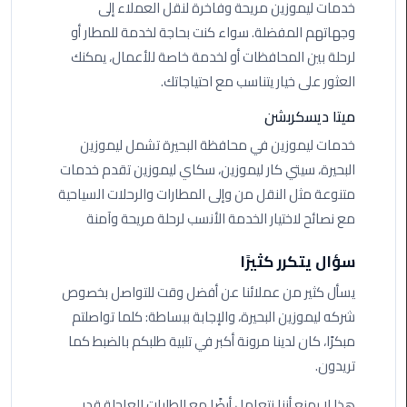
خدمات ليموزين مريحة وفاخرة لنقل العملاء إلى
ليموزين
وجهاتهم المفضلة. سواء كنت بحاجة لخدمة للمطار أو
الاسكندريه
لرحلة بين المحافظات أو لخدمة خاصة للأعمال، يمكنك
شرم
العثور على خيار يتناسب مع احتياجاتك.
الشيخ
ميتا ديسكربشن
تاكسي
خدمات ليموزين في محافظة البحيرة تشمل ليموزين
مطار
البحيرة، سيتي كار ليموزين، سكاي ليموزين تقدم خدمات
القاهرة
متنوعة مثل النقل من وإلى المطارات والرحلات السياحية
مع نصائح لاختيار الخدمة الأنسب لرحلة مريحة وآمنة
ليموزين
الاسكندريه
سؤال يتكرر كثيرًا
مطروح
يسأل كثير من عملائنا عن أفضل وقت للتواصل بخصوص
ليموزين
شركه ليموزين البحيرة، والإجابة ببساطة: كلما تواصلتم
المطار
مبكرًا، كان لدينا مرونة أكبر في تلبية طلبكم بالضبط كما
تريدون.
ليموزين
البحر
هذا لا يمنع أننا نتعامل أيضًا مع الطلبات العاجلة قدر