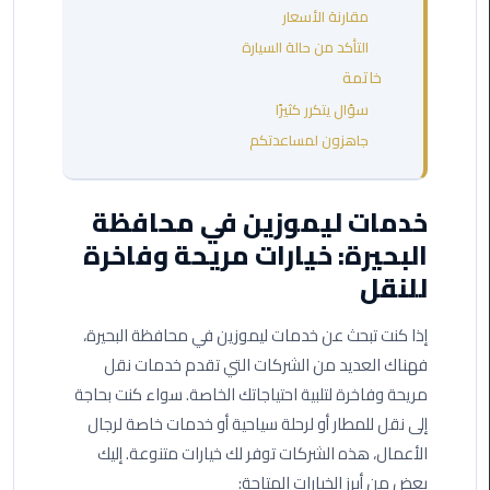
مطروح
مقارنة الأسعار
التأكد من حالة السيارة
ليموزين
خاتمة
مطار
سؤال يتكرر كثيرًا
العالمين
جاهزون لمساعدتكم
ليموزين
مطار
خدمات ليموزين في محافظة
برج
البحيرة: خيارات مريحة وفاخرة
العرب
اسكندرية
للنقل
ليموزين
إذا كنت تبحث عن خدمات ليموزين في محافظة البحيرة،
مطار
فهناك العديد من الشركات التي تقدم خدمات نقل
برج
مريحة وفاخرة لتلبية احتياجاتك الخاصة. سواء كنت بحاجة
العرب
إلى نقل للمطار أو لرحلة سياحية أو خدمات خاصة لرجال
الاسكندرية
الأعمال، هذه الشركات توفر لك خيارات متنوعة. إليك
بعض من أبرز الخيارات المتاحة:
ليموزين