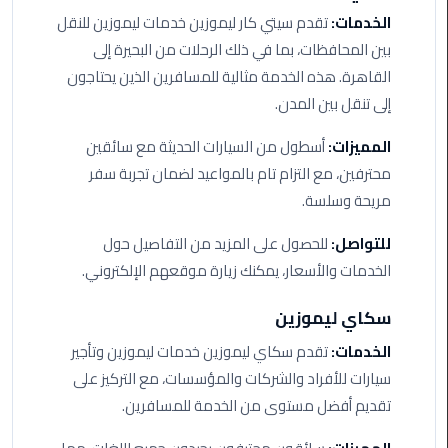
اسكندرية
الخدمات:
تقدم سيتي كار ليموزين خدمات ليموزين للنقل
بين المحافظات، بما في ذلك الرحلات من البحيرة إلى
حجز
القاهرة. هذه الخدمة مثالية للمسافرين الذين يحتاجون
ليموزين
إلى تنقل بين المدن.
الساحل
الشمالي
المميزات:
أسطول من السيارات الحديثة مع سائقين
محترفين، مع التزام تام بالمواعيد لضمان تجربة سفر
حجز
مريحة وسلسة.
ليموزين
العين
للتواصل:
للحصول على المزيد من التفاصيل حول
السخنة
الخدمات والأسعار، يمكنك زيارة موقعهم الإلكتروني.
حجز
سكاي ليموزين
ليموزين
الخدمات:
تقدم سكاي ليموزين خدمات ليموزين وتأجير
شرم
الشيخ
سيارات للأفراد والشركات والمؤسسات، مع التركيز على
تقديم أفضل مستوى من الخدمة للمسافرين.
حجز