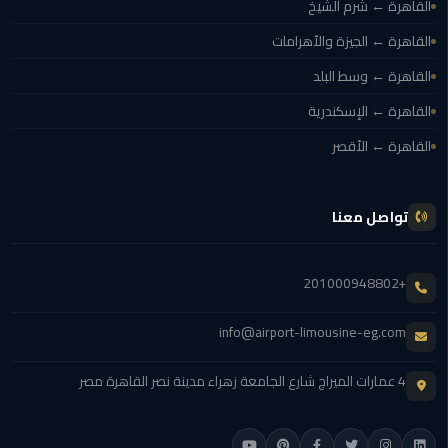
القاهرة ← شرم الشيخ
ليموزين
القاهرة ← الجيزة والأهرامات
اون
لاين
القاهرة ← وسط البلد
القاهرة ← الإسكندرية
ليموزين
الشروق
القاهرة ← الأقصر
ليموزين
تواصل معنا
مدينتي
ليموزين
+201000948802
الرحاب
info@airport-limousine-eg.com
ليموزين
التجمع
4 عمارات الميراج شارع الجامعة زهراء مدينة نصر القاهرة مصر
الخامس
ليموزين