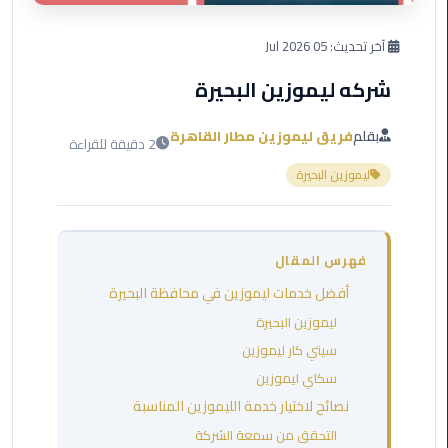
العرب
دهب
آخر تحديث:
05 Jul 2026
شركه ليموزين البحيرة
ليموزين
برج
العرب
بقلم
فريق ليموزين مطار القاهرة
2 دقيقة للقراءة
راس
ليموزين البحيرة
سدر
ليموزين
برج
فهرس المقال
العرب
أفضل خدمات ليموزين في محافظة البحيرة
شرم
الشيخ
ليموزين البحيرة
سيتي كار ليموزين
ليموزين
سكاي ليموزين
برج
نصائح لاختيار خدمة الليموزين المناسبة
العرب
التحقق من سمعة الشركة
مرسي