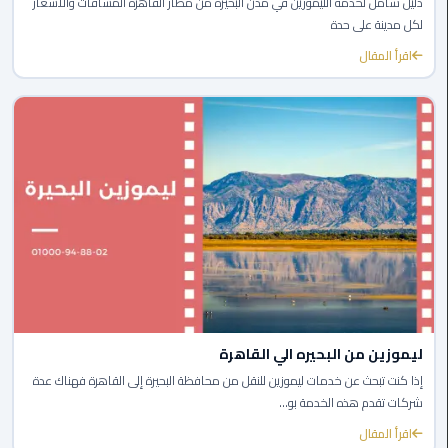
دليل شامل لخدمة الليموزين في مدن البحيرة من مطار القاهرة المسافات والأسعار
القاهرة
لكل مدينة على حدة
ليموزين
اقرأ المقال
فيصل
ليموزين
من
مطار
برج
العرب
إلى
القاهرة
ليموزين
الهرم
ليموزين من البحيره الي القاهرة
إذا كنت تبحث عن خدمات ليموزين للنقل من محافظة البحيرة إلى القاهرة فهناك عدة
ليموزين
شركات تقدم هذه الخدمة بو...
من
مطار
اقرأ المقال