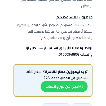
الأحمر
الإمكان.
من
مطار
جاهزون لمساعدتكم
القاهرة
سواء كان استفساركم بخصوص شركه ليموزين البحيرة
بسيطًا أو يحتاج تفاصيل أكثر، فريقنا مستعد للرد
ليموزين
مطار
والمساعدة في أي وقت مناسب لكم.
القاهرة
تواصلوا معنا الآن لأي استفسار — اتصل أو
واتساب 01000948802.
ليموزين
السخنة
تريد ليموزين مطار القاهرة؟
أسعار ثابتة،
ليموزين
مطار
استقبال في المطار، خدمة 24/7.
سفنكس
احجز الآن عبر واتساب
ليموزين
القاهرة
اسكندرية