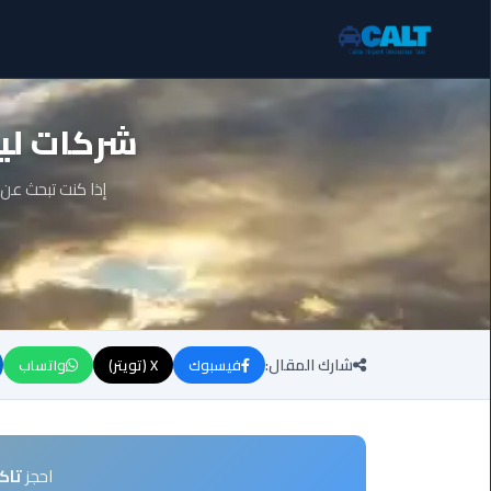
ليموزين
شركات ليم
برج
العرب
الساحل
إذا كنت تبحث عن
الشمالي
ليموزين
برج
العرب
العاصمة
شارك المقال:
فيسبوك
X (تويتر)
واتساب
ليموزين
برج
العرب
العجمي
احجز
تاك