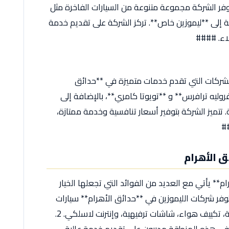
وفر الشركة مجموعة متنوعة من السيارات الفاخرة مثل
**، بالإضافة إلى **ليموزين خاص**. تركز الشركة على تقديم خدمة
لاء. ####
لشركات التي تقدم خدمات متميزة في **حدائق
روليه ترافرس** و **تويوتا كامري**، بالإضافة إلى
 تتميز الشركة بتوفير أسعار تنافسية وخدمة ممتازة،
##
ق الأهرام
ام** يأتي مع العديد من الفوائد التي تجعلها الخيار
حة لا مثيل لها**: توفر شركات الليموزين في **حدائق الأهرام** سيارات
مجهزة بأحدث وسائل الراحة مثل مقاعد جلدية، تكييف هواء، شاشات ترفيهية، وإنترنت لاسلكي. 2.