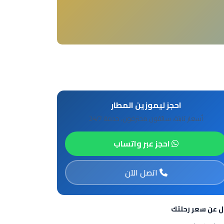
احجز ليموزين المطار
أسعار ثابتة، سائقون محترفون، خدمة 24/7
احجز عبر واتساب
اتصل الآن
ل عن سعر رحلتك