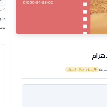
سيدان (4
أكسبندر 
هاي إس 
مرسي
م
هرام
ا
ليموزين حدائق الاهرام