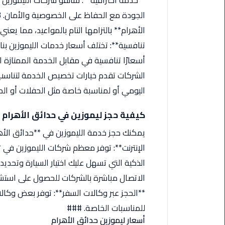
**خدمة احترافية**: سائقو شركات الليموزين
ليموزين
مرسيدس
ايجار
بالسائق
تنافسية**: تختلف أسعار خدمات الليموزين بنا
فى
مصر
الشركات تقدم خيارات تخصيص الخدمة لتناسب 
ليموزين
اليومي أو لمناسبة خاصة مثل الحفلات أو ال
مطار
العلمين
كيفية حجز ليموزين في حدائق الأهرام
الجديدة
ليموزين
الإنترنت**: توفر معظم شركات الليموزين في 
الاسكندريه
الي
السويس
**الحجز عبر وكالات السفر**: توفر بعض وكالا
تاكسي
للمناسبات الخاصة. ###
المطار
أسعار ليموزين حدائق الأهرام