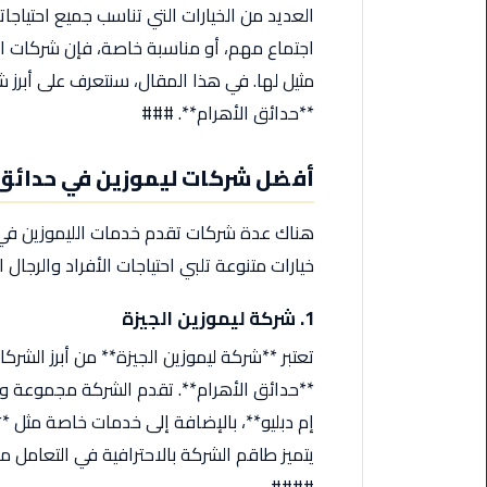
العديد من الخيارات التي تناسب جميع احتياجات
من
القاهرة
اجتماع مهم، أو مناسبة خاصة، فإن شركات ا
الى
مثيل لها. في هذا المقال، سنتعرف على أبرز ش
مطار
**حدائق الأهرام**. ###
برج
العرب
أفضل شركات ليموزين في حدائق 
ليموزين
من
هناك عدة شركات تقدم خدمات الليموزين في م
مطار
خيارات متنوعة تلبي احتياجات الأفراد والرجال
برج
العرب
1. شركة ليموزين الجيزة
ايجار
تعتبر **شركة ليموزين الجيزة** من أبرز ال
سارات
**حدائق الأهرام**. تقدم الشركة مجموعة و
مرسيدس
إم دبليو**، بالإضافة إلى خدمات خاصة مثل **
يتميز طاقم الشركة بالاحترافية في التعامل 
حجز
ليموزين