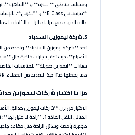
ليموزين
ومختلف مناطق **الجيزة** و **القاهرة**. ت
مرسى
**مرسيدس E-Class** و **لكزس
مطروح
عالية الجودة مع مراعاة الراحة الكاملة للعم
حجز
ليموزين
5. شركة ليموزين السندباد
مطار
تعد **شركة ليموزين السندباد** واحدة من ا
سفنكس
الأهرام**، حيث توفر سيارات فاخرة مثل **شيف
خدمة
سيارات **ليموزين طويلة** للمناسبات الخاصة.
ليموزين
مما يجعلها خيارًا جيدًا للعديد من العملاء. #
الغردقة
مزايا اختيار شركات ليموزين حدائ
ليموزين
دهب
الاختيار من بين **شركات ليموزين حدائق الأهر
الى
القاهرة
المثالي للنقل الفاخر: 1. **را
والعكس