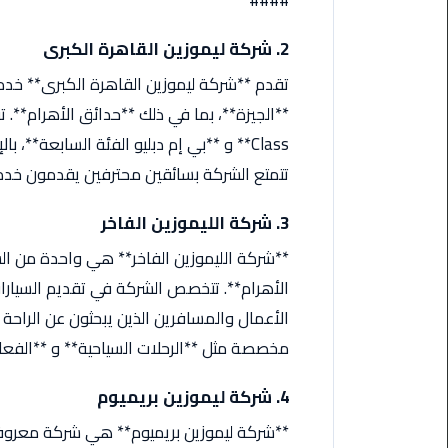
####
اسكندرية
2. شركة ليموزين القاهرة الكبرى
حجز
تقدم **شركة ليموزين القاهرة الكبرى** خدم
ليموزين
الساحل
الشمالي
Class** و **بي إم دبليو الفئة السابعة**،
تتمتع الشركة بسائقين محترفين يقدمون خدمة 
حجز
ليموزين
3. شركة الليموزين الفاخر
العين
السخنة
**شركة الليموزين الفاخر** هي واحدة من ال
الأهرام**. تتخصص الشركة في تقديم السيارات
حجز
الأعمال والمسافرين الذين يبحثون عن الراحة 
ليموزين
مخصصة مثل **الرحلات السياحية** و **الفعا
شرم
الشيخ
4. شركة ليموزين بريميوم
حجز
**شركة ليموزين بريميوم** هي شركة معروفة