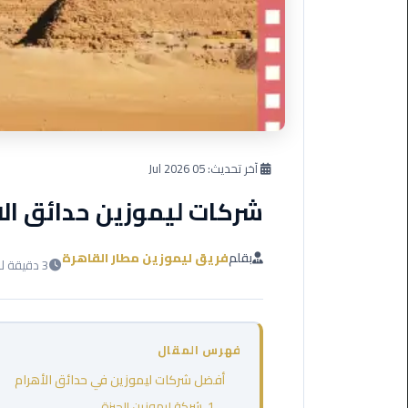
العرب
دهب
ليموزين
برج
العرب
راس
سدر
آخر تحديث:
05 Jul 2026
شركات ليموزين حدائق الا
ليموزين
برج
العرب
بقلم
فريق ليموزين مطار القاهرة
3 دقيقة للقراءة
شرم
الشيخ
ليموزين
فهرس المقال
برج
العرب
أفضل شركات ليموزين في حدائق الأهرام
مرسي
1. شركة ليموزين الجيزة