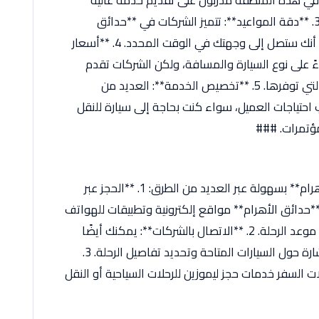
 في هذه المنطقة مدربون على تقديم خدمة عالية
الجودة مع الحفاظ على الخصوصية والأمان. 3. **دقة المواعيد**: تتميز الشركات في **حدائق
الأهرام** بالتزامها التام بالمواعيد، مما يعني أنك ستصل إلى وجهتك في الوقت المحدد. 4. **أسعار
ءً على نوع السيارة والمسافة، ولكن الشركات تقدم
أسعارًا تنافسية في مقابل الخدمة الممتازة التي توفرها. 5. **تخصيص الخدمة**: العديد من
احتياجات العميل، سواء كنت بحاجة إلى سيارة للنقل
مؤتمرات. ###
يمكنك حجز خدمة الليموزين في **حدائق الأهرام** بسهولة عبر العديد من الطرق: 1. **الحجز عبر
**حدائق الأهرام** مواقع إلكترونية وتطبيقات للهواتف
الذكية التي تسهل عليك اختيار السيارة وتحديد موعد الرحلة. 2. **الاتصال بالشركات**: يمكنك أيضًا
الاتصال مباشرة بالشركات للحصول على استشارة حول السيارات المتاحة وتحديد تفاصيل الرحلة. 3.
ت السفر خدمات حجز ليموزين للرحلات السياحية أو النقل