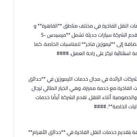
ات النقل الفاخرة في مختلف مناطق **القاهرة** و
**الجيزة**، بما في ذلك **حدائق الأهرام**. تقدم الشركة سيارات حديثة تشمل **مرسيدس S-
 بالإضافة إلى **ليموزين فاخر** للمناسبات الخاصة. كما
استثنائية تركز على راحة العميل. ####
شركات الرائدة في مجال خدمات الليموزين في **حدائق
 الفاخرة مع خدمة مميزة، وهي الخيار المثالي لرجال
والخصوصية أثناء التنقل. تقدم الشركة أيضًا خدمات
ليات الخاصة**. ####
 بتقديم خدمات النقل الفاخرة في **حدائق الأهرام**