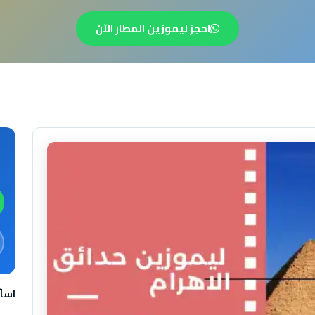
احجز ليموزين المطار الآن
اسأ