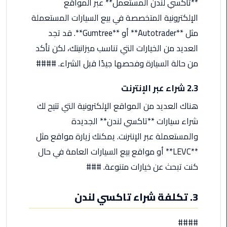
**تاكسي لندن المستعمل** عبر المواقع
ليموزين
مرسيدس
الإلكترونية المتخصصة في بيع السيارات المستعملة
ايجار
مثل **Autotrader** أو **Gumtree**. قد تجد
بالسائق
العديد من الخيارات التي تناسب ميزانيتك، لكن تأكد
فى
مصر
من حالة السيارة وفحصها جيدًا قبل الشراء. ####
ليموزين
2.3 شراء عبر الإنترنت
مطار
هناك العديد من المواقع الإلكترونية التي تتيح لك
العلمين
شراء سيارات **تاكسي لندن** الجديدة
الجديدة
والمستعملة عبر الإنترنت. يمكنك زيارة مواقع مثل
ليموزين
**LEVC** أو مواقع بيع السيارات العامة في حال
الاسكندريه
كنت تبحث عن خيارات متنوعة. ###
الي
السويس
3. تكلفة شراء تاكسي لندن
تاكسي
المطار
####