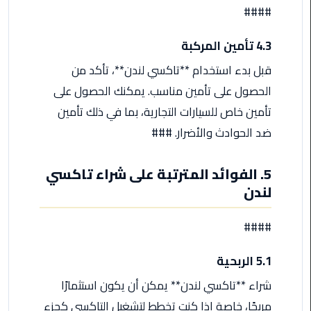
####
ليموزين
4.3 تأمين المركبة
مطار
برج
قبل بدء استخدام **تاكسي لندن**، تأكد من
العرب
الحصول على تأمين مناسب. يمكنك الحصول على
تأمين خاص للسيارات التجارية، بما في ذلك تأمين
ليموزين
ضد الحوادث والأضرار. ###
المطار
الخط
الساخن
5. الفوائد المترتبة على شراء تاكسي
لندن
ليموزين
مطار
####
العلمين
5.1 الربحية
ليموزين
توصيل
شراء **تاكسي لندن** يمكن أن يكون استثمارًا
المطار
مربحًا، خاصة إذا كنت تخطط لتشغيل التاكسي كجزء