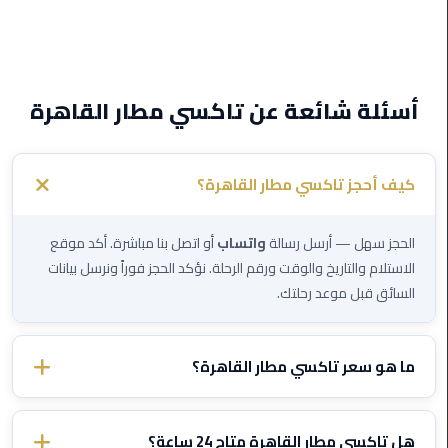
القاهرة
الجديدة
ليموزين
أسئلة شائعة عن تاكسي مطار القاهرة
المقطم
ليموزين
المعادي
كيف أحجز تاكسي مطار القاهرة؟
ليموزين
الحجز سهل — أرسل رسالة
واتساب
أو اتصل بنا مباشرة. أكد موقع
العاشر
الاستلام والتاريخ والوقت ورقم الرحلة. نؤكد الحجز فوراً ونرسل بيانات
من
السائق قبل موعد رحلتك.
رمضان
ليموزين
ما هو سعر تاكسي مطار القاهرة؟
الزمالك
الأسعار تختلف حسب الوجهة ونوع السيارة. تواصل معنا عبر الواتساب
ليموزين
وأخبرنا بتفاصيل رحلتك وسنرسل لك سعراً ثابتاً مؤكداً — بدون رسوم
هل تاكسي مطار القاهرة متاح 24 ساعة؟
المهندسين