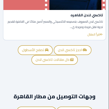
مطار
القاهرة
تاكسي لندن القاهره
ليموزين
تاكسي لندن المعروف بتصميمه الكلاسيكي والمميز أصبح متاحًا في القاهرة لتقديم
تجربة تنقل فريدة ومريحة ي...
ليموزين
اقرأ المقال
مرسيدس
احجز تاكسي لندن
تصفح الأسطول
أسعار
توصيل
كل مقالات تاكسي لندن
مطار
برج
العرب
اسعار
ليموزين
وجهات التوصيل من مطار القاهرة
من
مطار
القاهرة