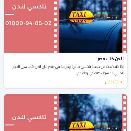
المنصورة
ليموزين
كفر
الشيخ
ليموزين
المحلة
لندن كاب مصر
الكبرى
إذا كنت تبحث عن خدمة تاكسي فاخرة ومريحة في مصر فإن لندن كاب هي الخيار
المثالي لك سواء كنت في رحلة عم...
ليموزين
اقرأ المقال
السويس
ليموزين
العين
السخنة
ليموزين