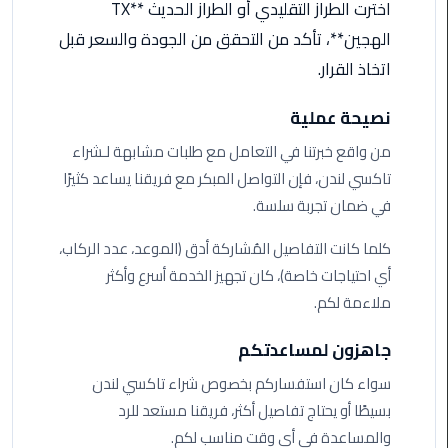
اخترت الطراز التقليدي أو الطراز الحديث **TX
ليموزين
مطار
الهجين**، تأكد من التحقق من الجودة والسعر قبل
شرم
اتخاذ القرار.
الشيخ
نصيحة عملية
ليموزين
من واقع خبرتنا في التعامل مع طلبات مشابهة لـشراء
مطار
القاهرة
تاكسي لندن، فإن التواصل المبكر مع فريقنا يساعد كثيرًا
الخط
في ضمان تجربة سلسة.
الساخن
كلما كانت التفاصيل المُشاركة أدق (الموعد، عدد الركاب،
ليموزين
أي احتياجات خاصة)، كان تجهيز الخدمة أسرع وأكثر
مطار
ملاءمة لكم.
العاصمة
الادارية
جاهزون لمساعدتكم
سواء كان استفساركم بخصوص شراء تاكسي لندن
ليموزين
بسيطًا أو يحتاج تفاصيل أكثر، فريقنا مستعد للرد
مطار
والمساعدة في أي وقت مناسب لكم.
القاهرة