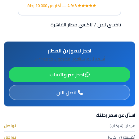
الي
★★★★★ 4.9/5 — أكثر من 10,000 رحلة
مرسي
مطروح
تاكسي لندن
/
تاكسي مطار القاهرة
تاكسي
اسكندريه
احجز ليموزين المطار
ليموزين
أسعار ثابتة، سائقون محترفون، خدمة 24/7
مطار
برج
احجز عبر واتساب
العرب
والإسكندرية
اتصل الآن
ليموزين
دمياط
اسأل عن سعر رحلتك
ليموزين
سيدان (4 ركاب)
تواصل
من
أكسبندر (7 ركاب)
تواصل
الاسكندرية