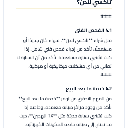
تاكسي لندن؟
الأحمر
من
####
مطار
القاهرة
4.1 الفحص الفني
ليموزين
قبل شراء **تاكسي لندن**، سواء كان جديدًا أو
مطار
مستعملًا، تأكد من إجراء فحص فني شامل. إذا
القاهرة
كنت تشتري سيارة مستعملة، تأكد من أن السيارة لا
تعاني من أي مشكلات ميكانيكية أو هيكلية.
ليموزين
السخنة
####
ليموزين
4.2 خدمة ما بعد البيع
مطار
من المهم التحقق من توفر **خدمة ما بعد البيع**.
سفنكس
تأكد من وجود مراكز صيانة معتمدة، وخاصة إذا
ليموزين
كنت تشتري سيارة حديثة مثل **TX الهجين**، حيث
القاهرة
قد تحتاج إلى صيانة خاصة للمكونات الكهربائية.
اسكندرية