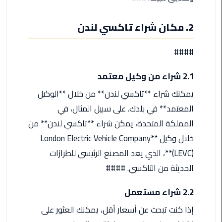
ليموزين
مرسى
مطروح
2. مكان شراء تاكسي لندن
حجز
####
ليموزين
مطار
2.1 شراء من وكيل معتمد
سفنكس
يمكنك شراء **تاكسي لندن** من خلال **الوكيل
خدمة
المعتمد** في بلدك. على سبيل المثال، في
ليموزين
المملكة المتحدة، يمكن شراء **تاكسي لندن** من
الغردقة
خلال وكيل **London Electric Vehicle Company
(LEVC)**، الذي يعد المصنع الرئيسي للطرازات
ليموزين
دهب
الحديثة من التاكسي. ####
الى
القاهرة
2.2 شراء مستعمل
والعكس
إذا كنت تبحث عن أسعار أقل، يمكنك العثور على