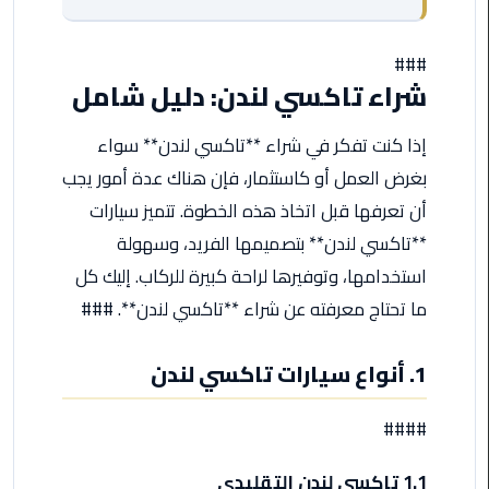
من
القاهرة
###
الى
شراء تاكسي لندن: دليل شامل
مطار
برج
إذا كنت تفكر في شراء **تاكسي لندن** سواء
العرب
بغرض العمل أو كاستثمار، فإن هناك عدة أمور يجب
ليموزين
أن تعرفها قبل اتخاذ هذه الخطوة. تتميز سيارات
من
**تاكسي لندن** بتصميمها الفريد، وسهولة
مطار
استخدامها، وتوفيرها لراحة كبيرة للركاب. إليك كل
برج
العرب
ما تحتاج معرفته عن شراء **تاكسي لندن**. ###
ايجار
1. أنواع سيارات تاكسي لندن
سارات
مرسيدس
####
حجز
1.1 تاكسي لندن التقليدي
ليموزين