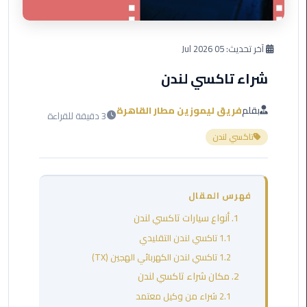
العرب
دهب
آخر تحديث:
05 Jul 2026
ليموزين
برج
شراء تاكسي لندن
العرب
راس
بقلم
فريق ليموزين مطار القاهرة
3 دقيقة للقراءة
سدر
تاكسي لندن
ليموزين
برج
العرب
فهرس المقال
شرم
الشيخ
1. أنواع سيارات تاكسي لندن
1.1 تاكسي لندن التقليدي
ليموزين
1.2 تاكسي لندن الكهربائي الهجين (TX)
برج
2. مكان شراء تاكسي لندن
العرب
2.1 شراء من وكيل معتمد
مرسي