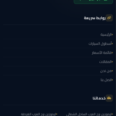
برج
العرب
الاسكندرية
روابط سريعة
ايجار
سيارات
الرئيسية
مرسيدس
أسطول السيارات
سيارات
قائمة الأسعار
ليموزين
المقالات
الاسكندرية
من نحن
ايجار
اتصل بنا
سيارات
بالسائق
خدماتنا
شركات
تأجير
سيارات
ليموزين برج العرب الساحل الشمالي
ليموزين برج العرب الغردقة