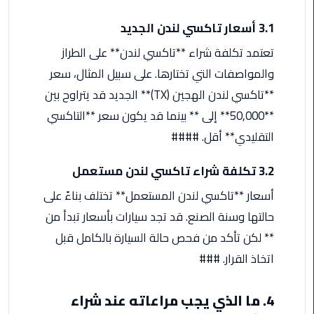
ليموزين
3.1 أسعار تاكسي لندن الجديد
الاسكندريه
تعتمد تكلفة شراء **تاكسي لندن** على الطراز
شرم
الشيخ
والمواصفات التي تختارها. على سبيل المثال، سعر
**تاكسي لندن الهجين (TX)** الجديد قد يتراوح بين
تاكسي
**50,000** إلى ** بينما قد يكون سعر **التاكسي
مطار
التقليدي** أقل. ####
القاهرة
3.2 تكلفة شراء تاكسي لندن مستعمل
ليموزين
الاسكندريه
أسعار **تاكسي لندن المستعمل** تختلف بناءً على
مطروح
حالتها وسنة الصنع. قد تجد سيارات بأسعار تبدأ من
** لكن تأكد من فحص حالة السيارة بالكامل قبل
ليموزين
اتخاذ القرار. ###
المطار
ليموزين
4. ما الذي يجب مراعاته عند شراء
البحر