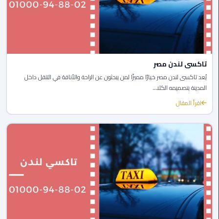
الغردقة
ليموزين
شرم
الشيخ
تاكسى لندن مصر
ليموزين
يُعد تاكسى لندن مصر خيارًا مميزًا لمن يبحثون عن الراحة والأناقة في التنقل داخل
مرسي
المدينة بتصميمه الكلا...
علم
اقرأ المقال
ليموزين
اسكندرية
ليموزين
الساحل
الشمالي
خدمة
اهلا