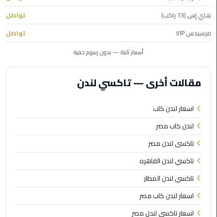
الى
هاي إس (13 راكب)
تواصل
مطار
القاهرة
مرسيدس VIP
تواصل
أسعار ثابتة — بدون رسوم خفية
ليموزين
الدقي
مقالات أخرى — تاكسي لندن
ليموزين
من
اسعار لندن كاب
القاهرة
للاسكندرية
لندن كاب مصر
تاكسى لندن مصر
ليموزين
تاكسي لندن القاهره
العجوزه
تاكسي لندن المطار
ليموزين
اسعار لندن كاب مصر
من
مطار
اسعار تاكسي لندن مصر