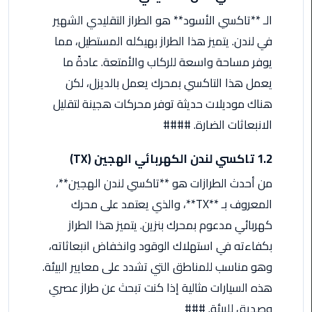
اسكندرية
الـ **تاكسي الأسود** هو الطراز التقليدي الشهير
في لندن. يتميز هذا الطراز بهيكله المستطيل، مما
حجز
يوفر مساحة واسعة للركاب والأمتعة. عادةً ما
ليموزين
الساحل
يعمل هذا التاكسي بمحرك يعمل بالديزل، لكن
الشمالي
هناك موديلات حديثة توفر محركات هجينة لتقليل
الانبعاثات الضارة. ####
حجز
ليموزين
1.2 تاكسي لندن الكهربائي الهجين (TX)
العين
السخنة
من أحدث الطرازات هو **تاكسي لندن الهجين**،
المعروف بـ **TX**، والذي يعتمد على محرك
حجز
كهربائي مدعوم بمحرك بنزين. يتميز هذا الطراز
ليموزين
بكفاءته في استهلاك الوقود وانخفاض انبعاثاته،
شرم
الشيخ
وهو مناسب للمناطق التي تشدد على معايير البيئة.
هذه السيارات مثالية إذا كنت تبحث عن طراز عصري
حجز
وصديق للبيئة. ###