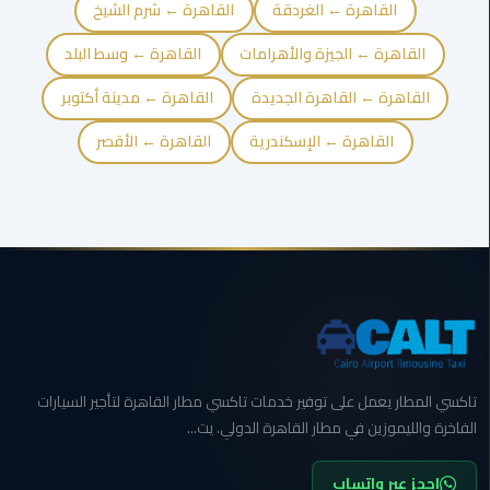
القاهرة ← الغردقة
القاهرة ← شرم الشيخ
الي
الاسكندرية
القاهرة ← الجيزة والأهرامات
القاهرة ← وسط البلد
القاهرة ← القاهرة الجديدة
القاهرة ← مدينة أكتوبر
توصيل
ليموزين
القاهرة ← الإسكندرية
القاهرة ← الأقصر
الاسكندريه
توصيل
مطار
برج
العرب
ايجار
سيارات
زفاف
تاكسي المطار يعمل على توفير خدمات تاكسي مطار القاهرة لتأجير السيارات
الفاخرة والليموزين في مطار القاهرة الدولي. يت...
توصيل
مطار
احجز عبر واتساب