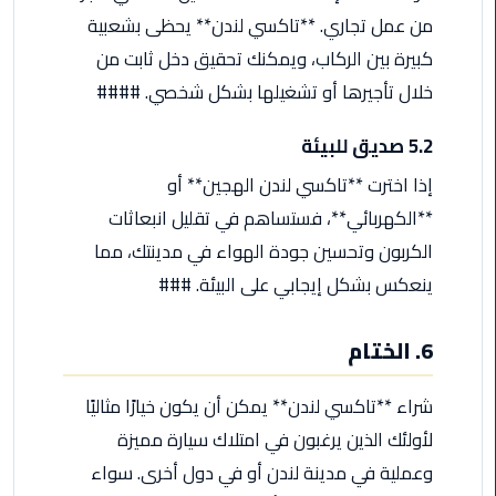
من عمل تجاري. **تاكسي لندن** يحظى بشعبية
ليموزين
كبيرة بين الركاب، ويمكنك تحقيق دخل ثابت من
مطار
مرسي
خلال تأجيرها أو تشغيلها بشكل شخصي. ####
مطروح
5.2 صديق للبيئة
ليموزين
إذا اخترت **تاكسي لندن الهجين** أو
مطار
اكتوبر
**الكهربائي**، فستساهم في تقليل انبعاثات
الكربون وتحسين جودة الهواء في مدينتك، مما
ليموزين
ينعكس بشكل إيجابي على البيئة. ###
مطار
الغردقة
6. الختام
ليموزين
مطار
شراء **تاكسي لندن** يمكن أن يكون خيارًا مثاليًا
القاهرة
لأولئك الذين يرغبون في امتلاك سيارة مميزة
أسعار
وعملية في مدينة لندن أو في دول أخرى. سواء