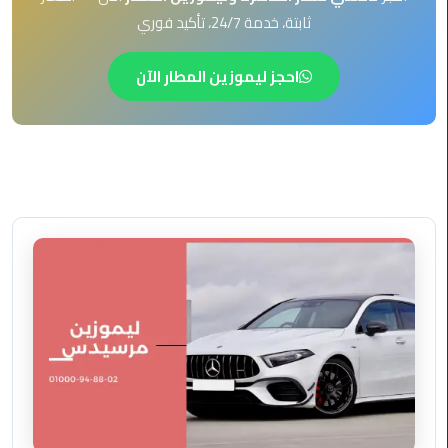
EN
ثابتة، خدمة 24/7، تأكيد فوري
ليموزين
AR
برج
احجز ليموزين المطار الآن
العرب
العين
السخنة
ليموزين
برج
العرب
الغردقة
ليموزين
برج
العرب
القاهرة
ليموزين
برج