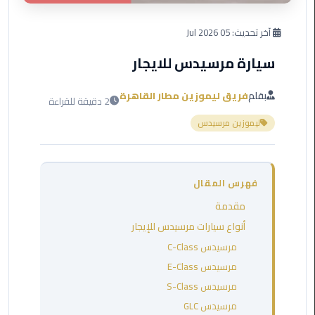
العرب
دهب
آخر تحديث:
05 Jul 2026
سيارة مرسيدس للايجار
ليموزين
برج
العرب
بقلم
فريق ليموزين مطار القاهرة
2 دقيقة للقراءة
راس
ليموزين مرسيدس
سدر
ليموزين
برج
فهرس المقال
العرب
مقدمة
شرم
الشيخ
أنواع سيارات مرسيدس للإيجار
مرسيدس C-Class
ليموزين
مرسيدس E-Class
برج
مرسيدس S-Class
العرب
مرسيدس GLC
مرسي