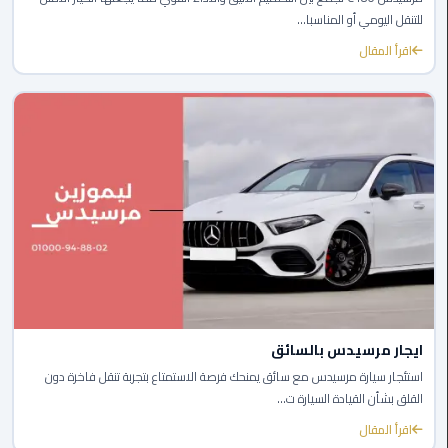
ليموزين
للتنقل اليومي أو المناسبا...
العاصمة
اقرأ المقال
ليموزين
الخط
الساخن
تاكسى
ليموزين
مصر
خدمة
VIP
ايجار مرسيدس بالسائق
ايجار
سيارات
استئجار سيارة مرسيدس مع سائق يمنحك فرصة الاستمتاع بتجربة تنقل فاخرة دون
القلق بشأن القيادة السيارة ت...
في
مصر
اقرأ المقال