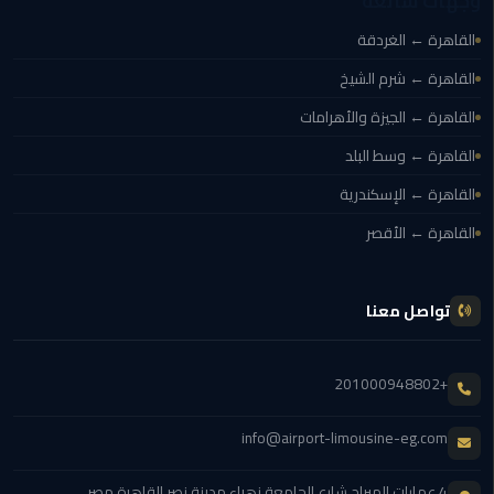
وجهات شائعة
ليموزين
الجيزة
القاهرة ← الغردقة
القاهرة ← شرم الشيخ
ليموزين
القاهرة ← الجيزة والأهرامات
رجال
الاعمال
القاهرة ← وسط البلد
القاهرة ← الإسكندرية
ليموزين
حدائق
القاهرة ← الأقصر
الاهرام
ليموزين
تواصل معنا
الشيخ
زايد
+201000948802
ليموزين
طنطا
info@airport-limousine-eg.com
ليموزين
4 عمارات الميراج شارع الجامعة زهراء مدينة نصر القاهرة مصر