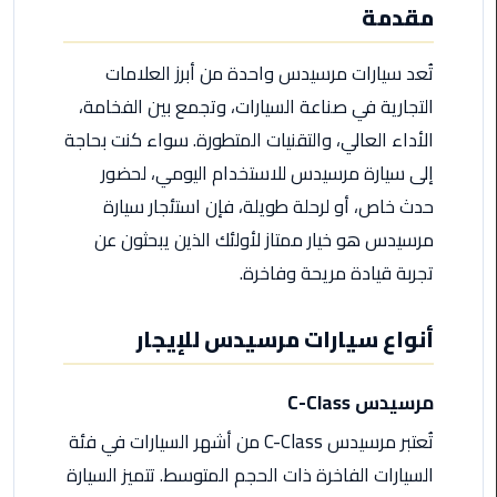
مقدمة
من
القاهرة
الى
تُعد سيارات مرسيدس واحدة من أبرز العلامات
مطار
التجارية في صناعة السيارات، وتجمع بين الفخامة،
برج
الأداء العالي، والتقنيات المتطورة. سواء كنت بحاجة
العرب
إلى سيارة مرسيدس للاستخدام اليومي، لحضور
ليموزين
حدث خاص، أو لرحلة طويلة، فإن استئجار سيارة
من
مرسيدس هو خيار ممتاز لأولئك الذين يبحثون عن
مطار
تجربة قيادة مريحة وفاخرة.
برج
العرب
أنواع سيارات مرسيدس للإيجار
ايجار
سارات
مرسيدس C-Class
مرسيدس
تُعتبر مرسيدس C-Class من أشهر السيارات في فئة
حجز
السيارات الفاخرة ذات الحجم المتوسط. تتميز السيارة
ليموزين