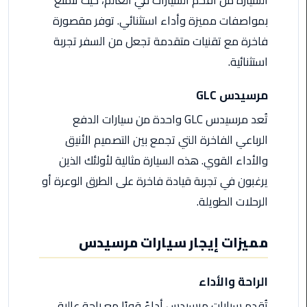
ليموزين
مرسى
بمواصفات مميزة وأداء استثنائي. توفر مقصورة
مطروح
فاخرة مع تقنيات متقدمة تجعل من السفر تجربة
استثنائية.
حجز
ليموزين
مرسيدس GLC
مطار
سفنكس
تُعد مرسيدس GLC واحدة من سيارات الدفع
الرباعي الفاخرة التي تجمع بين التصميم الأنيق
خدمة
والأداء القوي. هذه السيارة مثالية لأولئك الذين
ليموزين
الغردقة
يرغبون في تجربة قيادة فاخرة على الطرق الوعرة أو
الرحلات الطويلة.
ليموزين
دهب
مميزات إيجار سيارات مرسيدس
الى
القاهرة
والعكس
الراحة والأداء
تُقدم سيارات مرسيدس أداءً قويًا مع راحة عالية