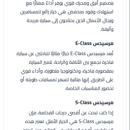
بتصميم أنيق ومحرك قوي يوفر أداءً ممتازًا مع
اسكندرية
استهلاك وقود منخفض. هي خيار رائع للمسافرين
ورجال الأعمال الذين يحتاجون إلى سيارة مريحة
حجز
ليموزين
وأنيقة.
الساحل
الشمالي
مرسيدس E-Class
تُعد مرسيدس E-Class خيارًا مثاليًا للباحثين عن سيارة
حجز
ليموزين
فاخرة تجمع بين الأناقة والراحة. تتميز السيارة
العين
بمقصورة فاخرة، وتكنولوجيا متطورة، وأداء قوي
السخنة
على الطريق. إنها مثالية للسفر لمسافات طويلة أو
لحضور المناسبات الخاصة.
حجز
ليموزين
مرسيدس S-Class
شرم
الشيخ
إذا كنت تبحث عن أقصى درجات الفخامة، فإن
مرسيدس S-Class هي الخيار الأمثل. تعتبر هذه
حجز
السيارة من أفخم السيارات في العالم، حيث تتمتع