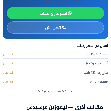
أسعار ثابتة، سائقون محترفون، خدمة 24/7
ليموزين
مطار
احجز عبر واتساب
شرم
الشيخ
اتصل الآن
ليموزين
مطار
القاهرة
اسأل عن سعر رحلتك
الخط
سيدان (4 ركاب)
تواصل
الساخن
أكسبندر (7 ركاب)
تواصل
ليموزين
هاي إس (13 راكب)
تواصل
مطار
العاصمة
مرسيدس VIP
تواصل
الادارية
أسعار ثابتة — بدون رسوم خفية
ليموزين
مطار
مقالات أخرى — ليموزين مرسيدس
القاهرة