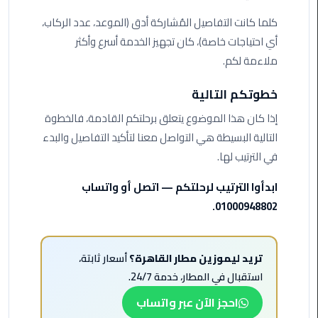
كلما كانت التفاصيل المُشاركة أدق (الموعد، عدد الركاب،
ليموزين
أي احتياجات خاصة)، كان تجهيز الخدمة أسرع وأكثر
مطار
ملاءمة لكم.
برج
العرب
خطوتكم التالية
إذا كان هذا الموضوع يتعلق برحلتكم القادمة، فالخطوة
ليموزين
المطار
التالية البسيطة هي التواصل معنا لتأكيد التفاصيل والبدء
الخط
في الترتيب لها.
الساخن
ابدأوا الترتيب لرحلتكم — اتصل أو واتساب
ليموزين
01000948802.
مطار
العلمين
تريد ليموزين مطار القاهرة؟
أسعار ثابتة،
ليموزين
استقبال في المطار، خدمة 24/7.
توصيل
احجز الآن عبر واتساب
المطار