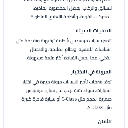
ليموزين
للسائق والركاب، بفضل المقصورة الفاخرة،
مرسيدس
ايجار
المحركات القوية، وأنظمة التعليق المتطورة.
بالسائق
فى
التقنيات الحديثة
مصر
تتميز سيارات مرسيدس بأنظمة ترفيهية متقدمة مثل
الشاشات اللمسية، ونظام الملاحة، والاتصال
ليموزين
مطار
الذكي، مما يجعل القيادة أكثر متعة وسهولة.
العلمين
الجديدة
المرونة في الاختيار
توفر شركات تأجير السيارات مرونة كبيرة في اختيار
ليموزين
الاسكندريه
السيارات، سواء كنت ترغب في سيارة مرسيدس
الي
صغيرة الحجم مثل C-Class أو سيارة فاخرة كبيرة
السويس
مثل S-Class.
تاكسي
الأمان
المطار