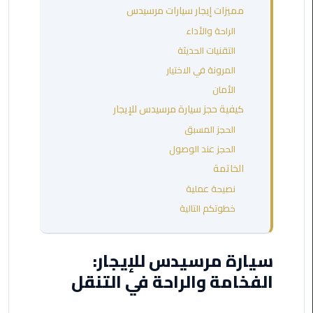
مطروح
مميزات إيجار سيارات مرسيدس
الراحة والأداء
ليموزين
التقنيات الحديثة
مطار
المرونة في الاختيار
العالمين
الأمان
كيفية حجز سيارة مرسيدس للإيجار
ليموزين
مطار
الحجز المسبق
برج
الحجز عند الوصول
العرب
الخاتمة
اسكندرية
نصيحة عملية
خطوتكم التالية
ليموزين
مطار
برج
سيارة مرسيدس للإيجار:
العرب
الاسكندرية
الفخامة والراحة في التنقل
ليموزين