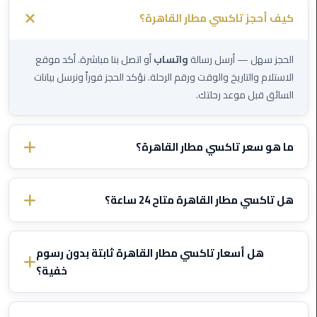
القاهرة
كيف أحجز تاكسي مطار القاهرة؟
ليموزين
فيصل
الحجز سهل — أرسل رسالة
واتساب
أو اتصل بنا مباشرة. أكد موقع
الاستلام والتاريخ والوقت ورقم الرحلة. نؤكد الحجز فوراً ونرسل بيانات
ليموزين
السائق قبل موعد رحلتك.
من
مطار
برج
ما هو سعر تاكسي مطار القاهرة؟
العرب
إلى
الأسعار تختلف حسب الوجهة ونوع السيارة. تواصل معنا عبر الواتساب
القاهرة
وأخبرنا بتفاصيل رحلتك وسنرسل لك سعراً ثابتاً مؤكداً — بدون رسوم
هل تاكسي مطار القاهرة متاح 24 ساعة؟
خفية أبداً.
ليموزين
نعم، تاكسي مطار القاهرة يعمل
24/7
بما في ذلك الليل والصباح
الهرم
الباكر والأعياد. نتتبع رحلتك ونعدل وقت الاستلام إذا تأخرت الطائرة —
هل أسعار تاكسي مطار القاهرة ثابتة بدون رسوم
مجاناً
.
خفية؟
ليموزين
من
نعم، جميع الأسعار
ثابتة ومتفق عليها
قبل بدء الرحلة. لا عداد، ولا
مطار