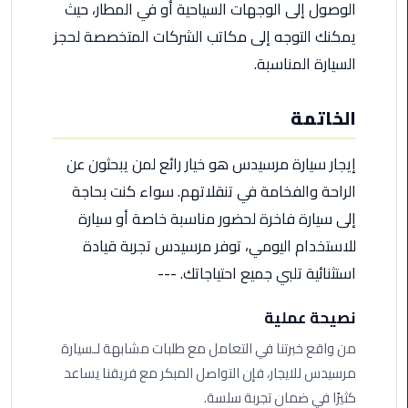
الوصول إلى الوجهات السياحية أو في المطار، حيث
الأحمر
يمكنك التوجه إلى مكاتب الشركات المتخصصة لحجز
من
مطار
السيارة المناسبة.
القاهرة
الخاتمة
ليموزين
مطار
إيجار سيارة مرسيدس هو خيار رائع لمن يبحثون عن
القاهرة
الراحة والفخامة في تنقلاتهم. سواء كنت بحاجة
ليموزين
إلى سيارة فاخرة لحضور مناسبة خاصة أو سيارة
السخنة
للاستخدام اليومي، توفر مرسيدس تجربة قيادة
استثنائية تلبي جميع احتياجاتك. ---
ليموزين
مطار
نصيحة عملية
سفنكس
من واقع خبرتنا في التعامل مع طلبات مشابهة لـسيارة
ليموزين
مرسيدس للايجار، فإن التواصل المبكر مع فريقنا يساعد
القاهرة
كثيرًا في ضمان تجربة سلسة.
اسكندرية