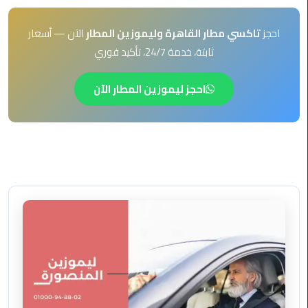
EN
ليموزين
احجز
تاكسي مطار القاهرة وليموزين المطار
الآن — أسعار
AR
برج
ثابتة، خدمة 24/7، تأكيد فوري
العرب
العين
السخنة
احجز ليموزين المطار الآن
ليموزين
برج
العرب
الغردقة
ليموزين
برج
العرب
القاهرة
ليموزين
برج