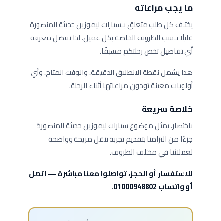
ليموزين
ما يجب مراعاته
مرسى
مطروح
يختلف كل طلب متعلق بـسيارات ليموزين حديثة المنصورة
قليلًا حسب الظروف الخاصة بكل عميل، لذا نفضل معرفة
حجز
أي تفاصيل تخص رحلتكم مسبقًا.
ليموزين
مطار
هذا يشمل نقطة الانطلاق الدقيقة، والوقت المتاح، وأي
سفنكس
أولويات معينة تودون مراعاتها أثناء الرحلة.
خدمة
خلاصة سريعة
ليموزين
باختصار، يمثل موضوع سيارات ليموزين حديثة المنصورة
الغردقة
جزءًا من التزامنا بتقديم تجربة تنقل مريحة وواضحة
لعملائنا في مختلف الظروف.
ليموزين
دهب
للاستفسار أو الحجز، تواصلوا معنا مباشرة — اتصل
الى
أو واتساب 01000948802.
القاهرة
والعكس