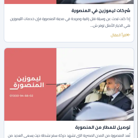
الي
شركات ليموزين في المنصورة
اسكندرية
إذا كنت تبحث عن وسيلة نقل راقية ومريحة في مدينة المنصورة فإن خدمات الليموزين
هي الخيار الأمثل توفر ش...
تاكسي
العاصمة
اقرأ المقال
ليموزين
مطار
برج
العرب
الدولي
تاكسي
لندن
ليموزين
مطار
توصيل للمطار من المنصورة
برج
تُعد المنصورة من المدن المصرية التي تشهد حركة سفر نشطة حيث يسعى العديد من
العرب