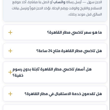
الحجز سهل — أرسل رسالة
واتساب
أو اتصل بنا مباشرة. أكد موقع
ليموزين
الاستلام والتاريخ والوقت ورقم الرحلة. نؤكد الحجز فوراً ونرسل بيانات
مطار
السائق قبل موعد رحلتك.
مرسي
مطروح
ما هو سعر تاكسي مطار القاهرة؟
ليموزين
مطار
الأسعار تختلف حسب الوجهة ونوع السيارة. تواصل معنا عبر الواتساب
اكتوبر
وأخبرنا بتفاصيل رحلتك وسنرسل لك سعراً ثابتاً مؤكداً — بدون رسوم
هل تاكسي مطار القاهرة متاح 24 ساعة؟
خفية أبداً.
ليموزين
نعم، تاكسي مطار القاهرة يعمل
24/7
بما في ذلك الليل والصباح
مطار
الباكر والأعياد. نتتبع رحلتك ونعدل وقت الاستلام إذا تأخرت الطائرة —
هل أسعار تاكسي مطار القاهرة ثابتة بدون رسوم
الغردقة
مجاناً
.
خفية؟
ليموزين
نعم، جميع الأسعار
ثابتة ومتفق عليها
قبل بدء الرحلة. لا عداد، ولا
مطار
إضافات على الأمتعة أو المرور أو الانتظار بسبب تأخر الرحلة. السعر يُحدد
هل تقدمون خدمة الاستقبال في مطار القاهرة؟
القاهرة
مرة واحدة ولا يتغير.
أسعار
نعم، السائق يقابلك في صالة الوصول
بلوحة تحمل اسمك
. متابعة