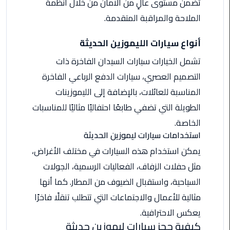
تضمن مستوى عالٍ من الأمان من خلال أنظمة
من
الملاحة والمراقبة المتقدمة.
القاهرة
الى
أنواع سيارات الليموزين الحديثة
مطار
برج
تشمل الخيارات سيارات السيدان الفاخرة ذات
العرب
التصميم العصري، سيارات الدفع الرباعي الفاخرة
المناسبة للعائلات، بالإضافة إلى الليموزينات
ليموزين
من
الطويلة التي تضفي طابعًا احتفاليًا مثاليًا للمناسبات
مطار
الخاصة.
برج
استخدامات سيارات ليموزين الحديثة
العرب
يمكن استخدام هذه السيارات في مختلف الأغراض،
مثل حفلات الزفاف، الفعاليات الرسمية، الجولات
ايجار
سارات
السياحية، واستقبال الضيوف من المطار. كما أنها
مرسيدس
مثالية للأعمال والاجتماعات التي تتطلب تنقلًا فاخرًا
يعكس الاحترافية.
حجز
كيفية حجز سيارات ليموزين حديثة
ليموزين