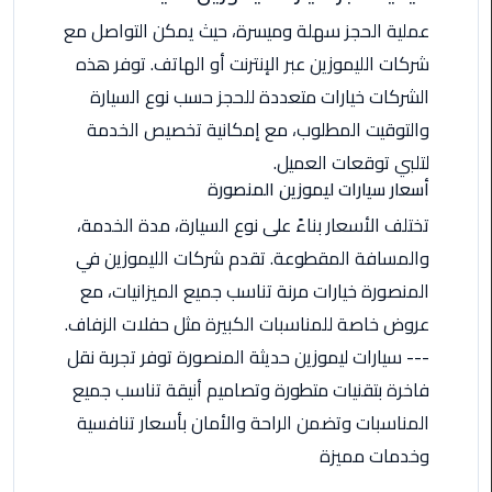
اسكندرية
عملية الحجز سهلة وميسرة، حيث يمكن التواصل مع
شركات الليموزين عبر الإنترنت أو الهاتف. توفر هذه
حجز
الشركات خيارات متعددة للحجز حسب نوع السيارة
ليموزين
الساحل
والتوقيت المطلوب، مع إمكانية تخصيص الخدمة
الشمالي
لتلبي توقعات العميل.
أسعار سيارات ليموزين المنصورة
حجز
تختلف الأسعار بناءً على نوع السيارة، مدة الخدمة،
ليموزين
والمسافة المقطوعة. تقدم شركات الليموزين في
العين
السخنة
المنصورة خيارات مرنة تناسب جميع الميزانيات، مع
عروض خاصة للمناسبات الكبيرة مثل حفلات الزفاف.
حجز
--- سيارات ليموزين حديثة المنصورة توفر تجربة نقل
ليموزين
شرم
فاخرة بتقنيات متطورة وتصاميم أنيقة تناسب جميع
الشيخ
المناسبات وتضمن الراحة والأمان بأسعار تنافسية
وخدمات مميزة
حجز