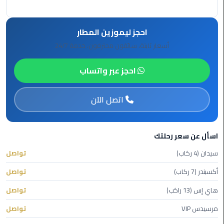
ليموزين
الاسكندريه
احجز ليموزين المطار
شرم
أسعار ثابتة، سائقون محترفون، خدمة 24/7
الشيخ
احجز عبر واتساب
تاكسي
مطار
اتصل الآن
القاهرة
ليموزين
الاسكندريه
اسأل عن سعر رحلتك
مطروح
سيدان (4 ركاب)
تواصل
ليموزين
أكسبندر (7 ركاب)
تواصل
المطار
هاي إس (13 راكب)
تواصل
ليموزين
مرسيدس VIP
تواصل
البحر