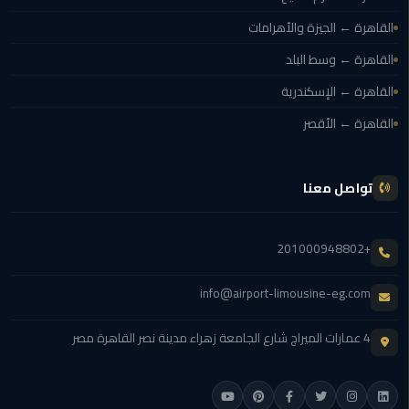
القاهرة ← الجيزة والأهرامات
ليموزين
بورسعيد
القاهرة ← وسط البلد
القاهرة ← الإسكندرية
ليموزين
الشرقية
القاهرة ← الأقصر
ليموزين
بنها
تواصل معنا
ليموزين
+201000948802
العبور
info@airport-limousine-eg.com
ليموزين
6
اكتوبر
4 عمارات الميراج شارع الجامعة زهراء مدينة نصر القاهرة مصر
الخط
الساخن