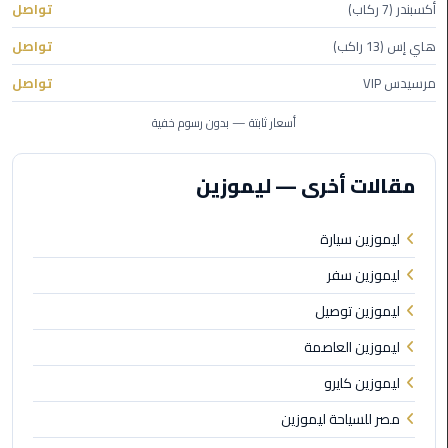
أكسبندر (7 ركاب)
تواصل
ليموزين
هاي إس (13 راكب)
تواصل
مطار
مرسي
مرسيدس VIP
تواصل
مطروح
أسعار ثابتة — بدون رسوم خفية
ليموزين
مطار
مقالات أخرى — ليموزين
اكتوبر
ليموزين سيارة
ليموزين
مطار
ليموزين سفر
الغردقة
ليموزين توصيل
ليموزين
ليموزين العاصمة
مطار
ليموزين كايرو
القاهرة
أسعار
مصر للسياحة ليموزين