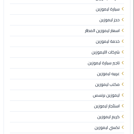
الي
سيارة ليموزين
مرسي
مطروح
حجز ليموزين
اسعار ليموزين المطار
تاكسي
اسكندريه
خدمة ليموزين
شركات الليموزين
ليموزين
مطار
تاجير سيارة ليموزين
برج
عربيه ليموزين
العرب
والإسكندرية
مكتب ليموزين
ليموزين برنسس
ليموزين
دمياط
استئجار ليموزين
كريم ليموزين
ليموزين
من
تكسي ليموزين
الاسكندرية