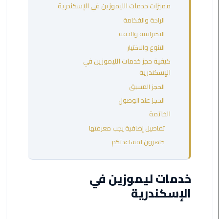
مطروح
مميزات خدمات الليموزين في الإسكندرية
الراحة والفخامة
ليموزين
الاحترافية والدقة
مطار
التنوع والاختيار
العالمين
كيفية حجز خدمات الليموزين في
الإسكندرية
ليموزين
الحجز المسبق
مطار
برج
الحجز عند الوصول
العرب
الخاتمة
اسكندرية
تفاصيل إضافية يجب معرفتها
جاهزون لمساعدتكم
ليموزين
مطار
برج
خدمات ليموزين في
العرب
الإسكندرية
الاسكندرية
ليموزين