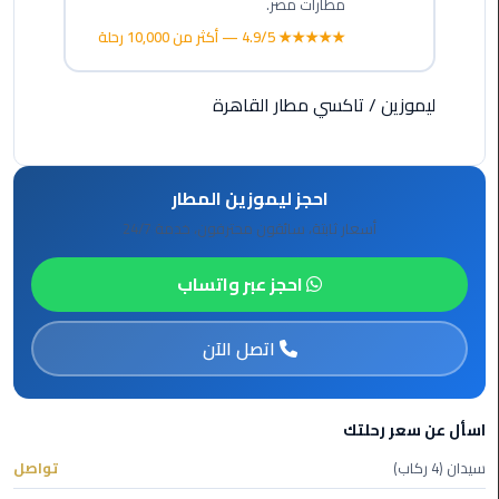
مطارات مصر.
★★★★★ 4.9/5 — أكثر من 10,000 رحلة
ليموزين
مطار
ليموزين
/
تاكسي مطار القاهرة
برج
العرب
ليموزين
احجز ليموزين المطار
المطار
أسعار ثابتة، سائقون محترفون، خدمة 24/7
الخط
الساخن
احجز عبر واتساب
ليموزين
مطار
اتصل الآن
العلمين
ليموزين
اسأل عن سعر رحلتك
توصيل
سيدان (4 ركاب)
تواصل
المطار