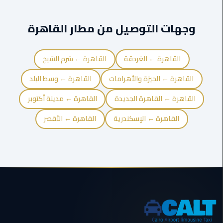
الغردقة
وجهات التوصيل من مطار القاهرة
ليموزين
شرم
الشيخ
القاهرة ← الغردقة
القاهرة ← شرم الشيخ
ليموزين
القاهرة ← الجيزة والأهرامات
القاهرة ← وسط البلد
مرسي
علم
القاهرة ← القاهرة الجديدة
القاهرة ← مدينة أكتوبر
القاهرة ← الإسكندرية
القاهرة ← الأقصر
ليموزين
اسكندرية
ليموزين
الساحل
الشمالي
خدمة
اهلا