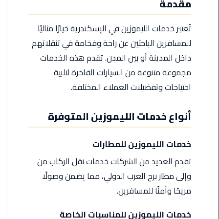
مقدمة
من
القاهرة
تُعتبر خدمات الليموزين في الإسكندرية خيارًا مثاليًا
الى
للمسافرين الباحثين عن راحة وفخامة في تنقلاتهم
مطار
برج
داخل المدينة أو بين المدن. تقدم هذه الخدمات
العرب
مجموعة متنوعة من السيارات الفاخرة لتلبية
احتياجات وتفضيلات العملاء المختلفة.
ليموزين
من
مطار
أنواع خدمات الليموزين المتوفرة
برج
العرب
خدمات الليموزين للمطارات
ايجار
تقدم العديد من الشركات خدمات نقل الركاب من
سارات
وإلى مطار برج العرب الدولي، مما يضمن وصولًا
مرسيدس
مريحًا وآمنًا للمسافرين.
حجز
خدمات الليموزين للمناسبات الخاصة
ليموزين