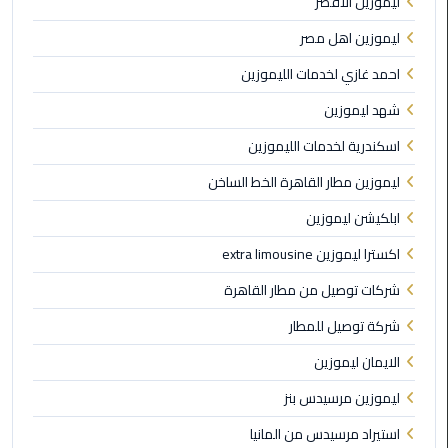
ليموزين الاقصر
ليموزين اهل مصر
ليموزين
مايو
احمد غازي لخدمات الليموزين
شهد ليموزين
ليموزين
حلوان
اسكندرية لخدمات الليموزين
ليموزين مطار القاهرة الخط الساخن
ليموزين
الإسماعيلية
ابلكيشن ليموزين
اكسترا ليموزين extra limousine
ليموزين
المنوفية
شركات توصيل من مطار القاهرة
شركة توصيل للمطار
ليموزين
البحيرة
الايمان ليموزين
ليموزين مرسيدس بنز
ليموزين
بلطيم
استيراد مرسيدس من المانيا