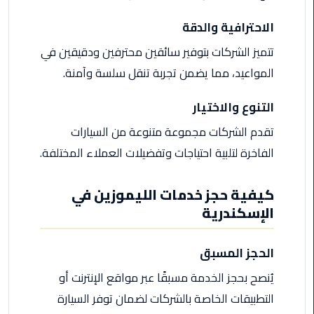
ليموزين
مرسى
الاحترافية والدقة
مطروح
تتميز الشركات بتوفير سائقين محترفين ودقيقين في
حجز
المواعيد، مما يضمن تجربة تنقل سلسة وآمنة.
ليموزين
مطار
التنوع والاختيار
سفنكس
تقدم الشركات مجموعة متنوعة من السيارات
خدمة
الفاخرة لتلبية احتياجات وتفضيلات العملاء المختلفة.
ليموزين
الغردقة
كيفية حجز خدمات الليموزين في
الإسكندرية
ليموزين
دهب
الى
الحجز المسبق
القاهرة
يُنصح بحجز الخدمة مسبقًا عبر مواقع الإنترنت أو
والعكس
التطبيقات الخاصة بالشركات لضمان توفر السيارة