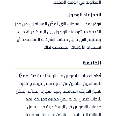
ليموزين
المطلوبة في الوقت المحدد.
مرسيدس
ايجار
الحجز عند الوصول
بالسائق
تتوفر بعض الشركات التي تُمكِّن المسافرين من حجز
فى
الخدمة مباشرة عند الوصول إلى الإسكندرية، حيث
مصر
يمكنهم التوجه إلى مكاتب الشركات المتخصصة أو
ليموزين
استخدام الأكشاك المخصصة لذلك.
مطار
العلمين
الخاتمة
الجديدة
ليموزين
تُعتبر خدمات الليموزين في الإسكندرية خيارًا مميزًا
الاسكندريه
للمسافرين الباحثين عن تجربة سفر مريحة وفاخرة.
الي
باختيار الشركة المناسبة ونوع السيارة الملائم، يمكن
السويس
للركاب ضمان تجربة تنقل مميزة ومريحة. تُعد
تاكسي
خدمات الليموزين في الإسكندرية من الحلول
المطار
المثالية للمسافرين الباحثين عن راحة وسهولة