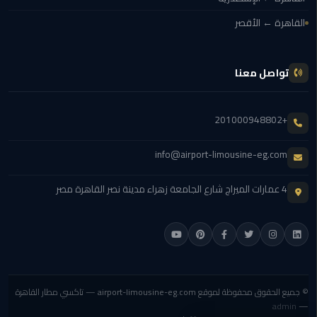
برج
العرب
القاهرة ← الأقصر
الاسكندرية
ايجار
تواصل معنا
سيارات
مرسيدس
+201000948802
سيارات
ليموزين
info@airport-limousine-eg.com
الاسكندرية
4 عمارات الميراج شارع الجامعة زهراء مدينة نصر القاهرة مصر
ايجار
سيارات
بالسائق
شركات
تأجير
© جميع الحقوق محفوظة لموقع
airport-limousine-eg.com
— تاكسي مطار القاهرة
سيارات
admin
—