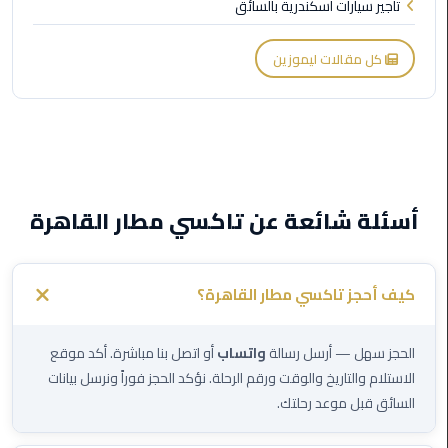
تأجير سيارات اسكندرية بالسائق
ليموزين
العاصمة
كل مقالات ليموزين
ليموزين
الخط
الساخن
تاكسى
ليموزين
أسئلة شائعة عن تاكسي مطار القاهرة
مصر
خدمة
كيف أحجز تاكسي مطار القاهرة؟
VIP
الحجز سهل — أرسل رسالة
واتساب
أو اتصل بنا مباشرة. أكد موقع
ايجار
سيارات
الاستلام والتاريخ والوقت ورقم الرحلة. نؤكد الحجز فوراً ونرسل بيانات
في
السائق قبل موعد رحلتك.
مصر