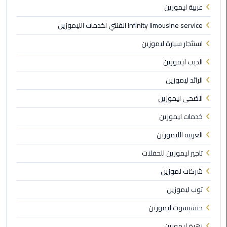
عربية ليموزين
الى
مطار
infinity limousine service انفنتي لخدمات الليموزين
القاهرة
استئجار سيارة ليموزين
ليموزين
الديب ليموزين
الدقي
الرائد ليموزين
ليموزين
الضحى ليموزين
من
خدمات ليموزين
القاهرة
للاسكندرية
العربيه الليموزين
تاجير ليموزين للحفلات
ليموزين
العجوزه
شركات لموزين
توب ليموزين
ليموزين
من
حتشبسوت ليموزين
مطار
زهرة ليموزين