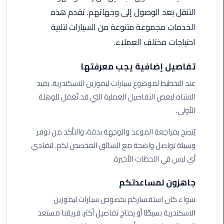
التنقل بعد الوصول إلى وجهاتهم. تقدم هذه
ليموزين
الخدمات مجموعة متنوعة من السيارات لتلبية
الاسكندريه
شرم
احتياجات مختلف العملاء.
الشيخ
تفاصيل إضافية يجب معرفتها
تاكسي
عند التخطيط لموضوع سيارات ليموزين الاسكندرية، يفيد
مطار
الانتباه لبعض التفاصيل العملية التي قد تُغفل للوهلة
القاهرة
الأولى.
ليموزين
يُنصح بمراجعة الموعد والوجهة بدقة، والتأكد من توفر
الاسكندريه
وسيلة تواصل واضحة مع السائق المخصص لكم، لتفادي
مطروح
أي لبس في اللحظات الأخيرة.
ليموزين
جاهزون لمساعدتكم
المطار
سواء كان استفساركم بخصوص سيارات ليموزين
ليموزين
الاسكندرية بسيطًا أو يحتاج تفاصيل أكثر، فريقنا مستعد
البحر