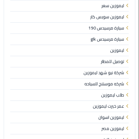
برج
ليموزين سعر
العرب
ليموزين سويس كار
الى
الساحل
سيارة مرسيدس 190
الشمالي
سيارة مرسيدس glk
ليموزين
ليموزين
الفيوم
توصيل للمطار
مطار
شركة نيو شهد ليموزين
القاهرة
ليموزين
شركه موستنج للسياحه
طلب ليموزين
ليموزين
عمر خيرت ليموزين
دهب
ليموزين اسوان
مكاتب
ليموزين مصر
ليموزين
الاسكندرية