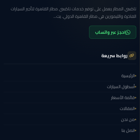
مطار
تاكسي المطار يعمل على توفير خدمات تاكسي مطار القاهرة لتأجير السيارات
القاهرة
الفاخرة والليموزين في مطار القاهرة الدولي. يت...
ليموزين
احجز عبر واتساب
ليموزين
مرسيدس
روابط سريعة
أسعار
توصيل
الرئيسية
مطار
أسطول السيارات
برج
العرب
قائمة الأسعار
المقالات
اسعار
ليموزين
من نحن
من
اتصل بنا
مطار
القاهرة