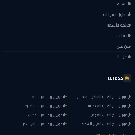
برج
الرئيسية
العرب
أسطول السيارات
الى
الساحل
قائمة الأسعار
الشمالي
المقالات
ليموزين
من نحن
الفيوم
اتصل بنا
مطار
القاهرة
خدماتنا
ليموزين
ليموزين
ليموزين برج العرب الساحل الشمالي
ليموزين برج العرب الغردقة
دهب
ليموزين برج العرب العاصمة
ليموزين برج العرب القاهرة
ليموزين برج العرب العجمي
ليموزين برج العرب دهب
مكاتب
ليموزين برج العرب العين السخنة
ليموزين برج العرب راس سدر
ليموزين
الاسكندرية