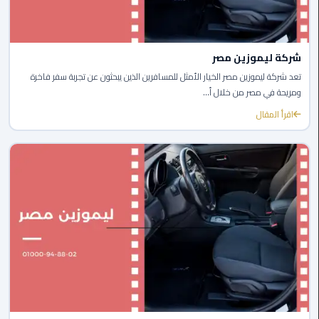
الي
اسكندرية
شركة ليموزين مصر
تاكسي
العاصمة
تعد شركة ليموزين مصر الخيار الأمثل للمسافرين الذين يبحثون عن تجربة سفر فاخرة
ومريحة في مصر من خلال أ...
ليموزين
اقرأ المقال
مطار
برج
العرب
الدولي
تاكسي
لندن
ليموزين
مطار
برج
العرب