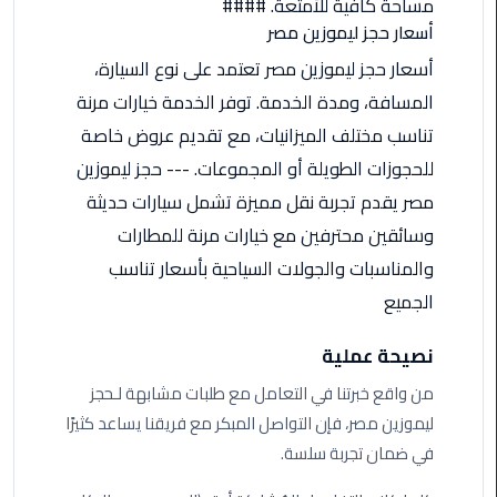
مساحة كافية للأمتعة. ####
اسكندرية
أسعار حجز ليموزين مصر
أسعار حجز ليموزين مصر تعتمد على نوع السيارة،
حجز
المسافة، ومدة الخدمة. توفر الخدمة خيارات مرنة
ليموزين
الساحل
تناسب مختلف الميزانيات، مع تقديم عروض خاصة
الشمالي
للحجوزات الطويلة أو المجموعات. --- حجز ليموزين
مصر يقدم تجربة نقل مميزة تشمل سيارات حديثة
حجز
وسائقين محترفين مع خيارات مرنة للمطارات
ليموزين
العين
والمناسبات والجولات السياحية بأسعار تناسب
السخنة
الجميع
حجز
نصيحة عملية
ليموزين
شرم
من واقع خبرتنا في التعامل مع طلبات مشابهة لـحجز
الشيخ
ليموزين مصر، فإن التواصل المبكر مع فريقنا يساعد كثيرًا
في ضمان تجربة سلسة.
حجز