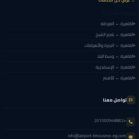
← عرض كل الخدمات
وجهات شائعة
ليموزين
مايو
القاهرة ← الغردقة
القاهرة ← شرم الشيخ
ليموزين
حلوان
القاهرة ← الجيزة والأهرامات
القاهرة ← وسط البلد
ليموزين
الإسماعيلية
القاهرة ← الإسكندرية
القاهرة ← الأقصر
ليموزين
المنوفية
تواصل معنا
ليموزين
البحيرة
+201000948802
ليموزين
بلطيم
info@airport-limousine-eg.com