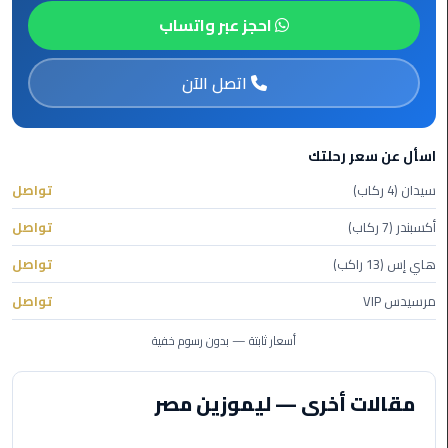
احجز عبر واتساب
ليموزين
الاسكندريه
شرم
اتصل الآن
الشيخ
تاكسي
اسأل عن سعر رحلتك
مطار
سيدان (4 ركاب)
تواصل
القاهرة
أكسبندر (7 ركاب)
تواصل
ليموزين
هاي إس (13 راكب)
تواصل
الاسكندريه
مطروح
مرسيدس VIP
تواصل
أسعار ثابتة — بدون رسوم خفية
ليموزين
المطار
مقالات أخرى — ليموزين مصر
ليموزين
البحر