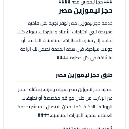
### حجز ليموزين مصر ####
مطروح
حجز ليموزين مصر
ليموزين
خدمة حجز ليموزين مصر توفر تجربة نقل فاخرة
مطار
ومريحة تلبي احتياجات الأفراد والشركات. سواء كنت
العالمين
بحاجة إلى سيارة للمطارات، المناسبات الخاصة، أو
ليموزين
جولات سياحية، فإن هذه الخدمة تضمن لك الراحة
مطار
والأناقة في كل خطوة. ####
برج
العرب
اسكندرية
طرق حجز ليموزين مصر
ليموزين
عملية حجز ليموزين مصر سهلة ومرنة. يمكنك الحجز
مطار
عبر الإنترنت من خلال مواقع مخصصة أو تطبيقات
برج
الهواتف الذكية. كما يمكن الاتصال المباشر بخدمة
العرب
الاسكندرية
العملاء لتحديد الخيارات المناسبة. ####
ليموزين