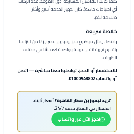
ليموزين
كلما كانت التفاصيل المُشاركة أدق (الموعد، عدد الركاب،
مرسى
أي احتياجات خاصة)، كان تجهيز الخدمة أسرع وأكثر
مطروح
ملاءمة لكم.
حجز
خلاصة سريعة
ليموزين
باختصار، يمثل موضوع حجز ليموزين مصر جزءًا من التزامنا
مطار
بتقديم تجربة تنقل مريحة وواضحة لعملائنا في مختلف
سفنكس
الظروف.
خدمة
للاستفسار أو الحجز، تواصلوا معنا مباشرة — اتصل
ليموزين
أو واتساب 01000948802.
الغردقة
ليموزين
دهب
تريد ليموزين مطار القاهرة؟
أسعار ثابتة،
الى
استقبال في المطار، خدمة 24/7.
القاهرة
احجز الآن عبر واتساب
والعكس