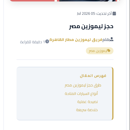
العرب
دهب
آخر تحديث:
05 Jul 2026
حجز ليموزين مصر
ليموزين
برج
العرب
بقلم
فريق ليموزين مطار القاهرة
1 دقيقة للقراءة
راس
ليموزين مصر
سدر
ليموزين
برج
فهرس المقال
العرب
طرق حجز ليموزين مصر
شرم
الشيخ
أنواع السيارات المتاحة
نصيحة عملية
ليموزين
خلاصة سريعة
برج
العرب
مرسي