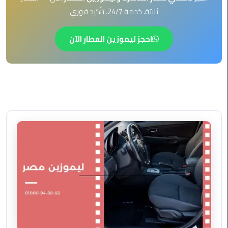
EN
ثابتة، خدمة 24/7، تأكيد فوري
ليموزين
AR
برج
احجز ليموزين المطار الآن
العرب
العين
السخنة
ليموزين
برج
العرب
الغردقة
ليموزين
برج
العرب
القاهرة
ليموزين
برج