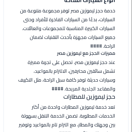
أنواع السيارات المتاحة
من
خدمة حجز ليموزين مصر توفر مجموعة متنوعة من
القاهرة
الى
السيارات، بدءًا من السيارات الفاخرة للأفراد وحتى
مطار
السيارات الكبيرة المناسبة للمجموعات والعائلات.
برج
جميع السيارات مجهزة بأحدث التقنيات لضمان
العرب
الراحة. ####
مميزات الحجز مع ليموزين مصر
ليموزين
من
عند حجز ليموزين مصر، تحصل على تجربة مميزة
مطار
تشمل سائقين محترفين، الالتزام بالمواعيد،
برج
وسيارات حديثة توفر كافة سبل الراحة، مثل التكييف
العرب
والمقاعد الجلدية المريحة. ####
حجز ليموزين للمطارات
ايجار
سارات
تعد خدمة ليموزين المطارات واحدة من أكثر
مرسيدس
الخدمات المطلوبة. تضمن الخدمة التنقل بسهولة
حجز
بين وجهتك والمطار، مع التزام تام بالمواعيد وتوفير
ليموزين