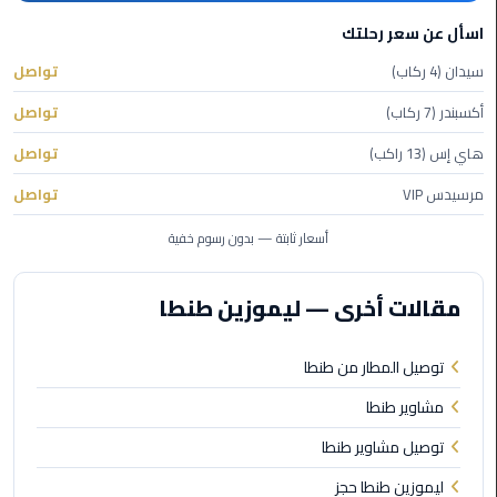
الأحمر
اسأل عن سعر رحلتك
من
مطار
سيدان (4 ركاب)
تواصل
القاهرة
أكسبندر (7 ركاب)
تواصل
ليموزين
هاي إس (13 راكب)
تواصل
مطار
مرسيدس VIP
تواصل
القاهرة
أسعار ثابتة — بدون رسوم خفية
ليموزين
السخنة
مقالات أخرى — ليموزين طنطا
ليموزين
مطار
توصيل المطار من طنطا
سفنكس
مشاوير طنطا
ليموزين
توصيل مشاوير طنطا
القاهرة
ليموزين طنطا حجز
اسكندرية