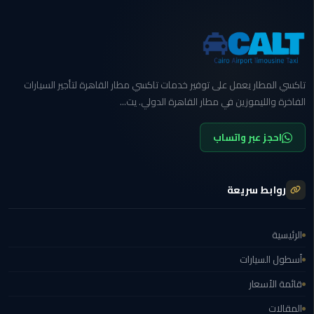
برج
العرب
الى
الساحل
الشمالي
تاكسي المطار يعمل على توفير خدمات تاكسي مطار القاهرة لتأجير السيارات
الفاخرة والليموزين في مطار القاهرة الدولي. يت...
ليموزين
الفيوم
احجز عبر واتساب
مطار
القاهرة
ليموزين
روابط سريعة
ليموزين
الرئيسية
دهب
أسطول السيارات
مكاتب
قائمة الأسعار
ليموزين
الاسكندرية
المقالات