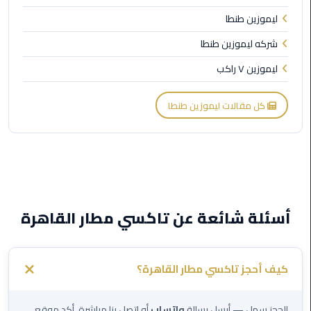
ليموزين طنطا
ليموزين
شركه ليموزين طنطا
مطار
برج
ليموزين ٧ راكب
العرب
كل مقالات ليموزين طنطا
ليموزين
المطار
الخط
الساخن
ليموزين
أسئلة شائعة عن تاكسي مطار القاهرة
مطار
العلمين
ليموزين
كيف أحجز تاكسي مطار القاهرة؟
توصيل
المطار
الحجز سهل — أرسل رسالة
واتساب
أو اتصل بنا مباشرة. أكد موقع