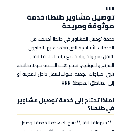
مطروح
###
توصيل مشاوير طنطا: خدمة
ليموزين
موثوقة ومريحة
مطار
العالمين
خدمة توصيل المشاوير في طنطا أصبحت من
ليموزين
الخدمات الأساسية التي يعتمد عليها الكثيرون
مطار
للتنقل بسهولة وراحة. مع تزايد الحاجة للتنقل
برج
السريع والموثوق، تقدم هذه الخدمة حلولًا مناسبة
العرب
اسكندرية
تلبي احتياجات الجميع، سواء للتنقل داخل المدينة أو
إلى المناطق المحيطة. ###
ليموزين
مطار
لماذا تحتاج إلى خدمة توصيل مشاوير
برج
في طنطا؟
العرب
الاسكندرية
- **سهولة التنقل**: تتيح لك هذه الخدمة الوصول
ليموزين