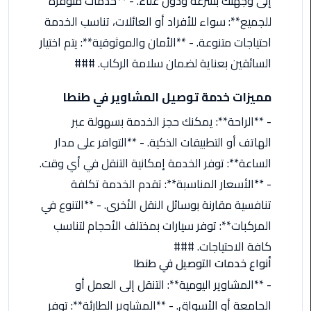
إلى وجهتك بسرعة ودون عناء. - **خدمات متوفرة
من
للجميع**: سواء للأفراد أو العائلات، تناسب الخدمة
القاهرة
احتياجات متنوعة. - **الأمان والموثوقية**: يتم اختيار
الى
مطار
السائقين بعناية لضمان سلامة الركاب. ###
برج
العرب
مميزات خدمة توصيل المشاوير في طنطا
- **الراحة**: يمكنك حجز الخدمة بسهولة عبر
ليموزين
الهاتف أو التطبيقات الذكية. - **التوافر على مدار
من
مطار
الساعة**: توفر الخدمة إمكانية التنقل في أي وقت.
برج
- **الأسعار المناسبة**: تقدم الخدمة تكلفة
العرب
تنافسية مقارنة بوسائل النقل الأخرى. - **التنوع في
المركبات**: توفر سيارات بمختلف الأحجام لتناسب
ايجار
سارات
كافة الاحتياجات. ###
مرسيدس
أنواع خدمات التوصيل في طنطا
- **المشاوير اليومية**: التنقل إلى العمل أو
حجز
الجامعة أو الأسواق. - **المشاوير الطارئة**: توفر
ليموزين