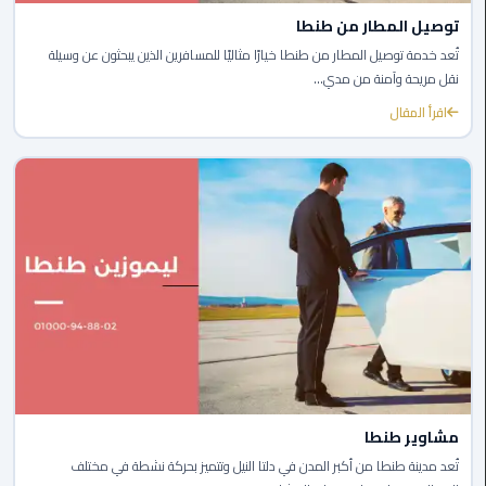
الي
توصيل المطار من طنطا
اسكندرية
تُعد خدمة توصيل المطار من طنطا خيارًا مثاليًا للمسافرين الذين يبحثون عن وسيلة
نقل مريحة وآمنة من مدي...
تاكسي
اقرأ المقال
العاصمة
ليموزين
مطار
برج
العرب
الدولي
تاكسي
لندن
ليموزين
مطار
مشاوير طنطا
برج
تُعد مدينة طنطا من أكبر المدن في دلتا النيل وتتميز بحركة نشطة في مختلف
العرب