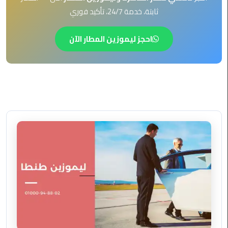
EN
ثابتة، خدمة 24/7، تأكيد فوري
ليموزين
AR
برج
احجز ليموزين المطار الآن
العرب
العين
السخنة
ليموزين
برج
العرب
الغردقة
ليموزين
برج
العرب
القاهرة
ليموزين
برج