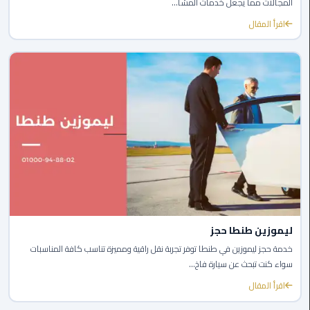
المجالات مما يجعل خدمات المشا...
الي
اقرأ المقال
مرسي
مطروح
تاكسي
اسكندريه
ليموزين
مطار
برج
العرب
والإسكندرية
ليموزين
ليموزين طنطا حجز
دمياط
خدمة حجز ليموزين في طنطا توفر تجربة نقل راقية ومميزة تناسب كافة المناسبات
سواء كنت تبحث عن سيارة فاخ...
ليموزين
اقرأ المقال
من
الاسكندرية