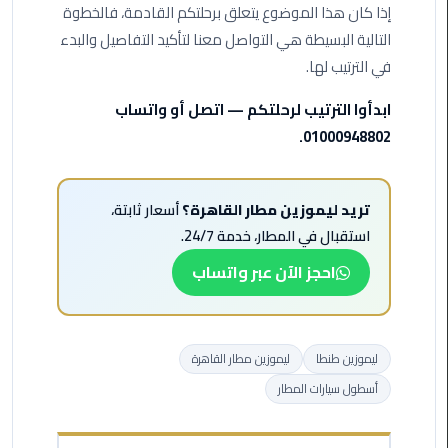
ليموزين
إذا كان هذا الموضوع يتعلق برحلتكم القادمة، فالخطوة
مرسيدس
التالية البسيطة هي التواصل معنا لتأكيد التفاصيل والبدء
ايجار
في الترتيب لها.
بالسائق
فى
ابدأوا الترتيب لرحلتكم — اتصل أو واتساب
مصر
01000948802.
ليموزين
مطار
تريد ليموزين مطار القاهرة؟
أسعار ثابتة،
العلمين
استقبال في المطار، خدمة 24/7.
الجديدة
احجز الآن عبر واتساب
ليموزين
الاسكندريه
الي
السويس
ليموزين طنطا
ليموزين مطار القاهرة
أسطول سيارات المطار
تاكسي
المطار