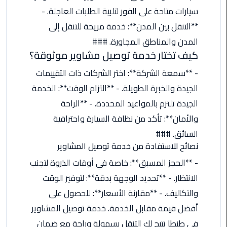
اسكندرية
سيارات متاحة على الفور لتلبية الطلبات العاجلة. -
**التنقل بين المدن**: خدمة مريحة للتنقل إلى
حجز
المدن والمناطق المجاورة. ###
ليموزين
كيف تختار خدمة توصيل مشاوير موثوقة؟
الساحل
الشمالي
- **سمعة الشركة**: اختر الشركات ذات التقييمات
الجيدة والخبرة الطويلة. - **التزام الوقت**: الخدمة
حجز
الجيدة تلتزم بالمواعيد المحددة. - **الراحة
ليموزين
والأمان**: تأكد من نظافة السيارة واحترافية
العين
السخنة
السائق. ###
نصائح للاستفادة من خدمة توصيل المشاوير
حجز
- **الحجز المسبق**: خاصة في أوقات الذروة لتجنب
ليموزين
الانتظار. - **تحديد الوجهة بدقة**: لتوفير الوقت
شرم
الشيخ
والتكاليف. - **مقارنة الأسعار**: للحصول على
أفضل قيمة مقابل الخدمة. خدمة توصيل المشاوير
حجز
في طنطا تتيح لك التنقل بسهولة وراحة مع ضمان