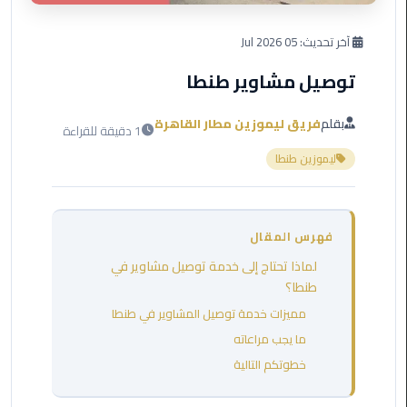
العرب
دهب
آخر تحديث:
05 Jul 2026
توصيل مشاوير طنطا
ليموزين
برج
العرب
بقلم
فريق ليموزين مطار القاهرة
1 دقيقة للقراءة
راس
ليموزين طنطا
سدر
ليموزين
برج
فهرس المقال
العرب
لماذا تحتاج إلى خدمة توصيل مشاوير في
شرم
طنطا؟
الشيخ
مميزات خدمة توصيل المشاوير في طنطا
ليموزين
ما يجب مراعاته
برج
خطوتكم التالية
العرب
مرسي