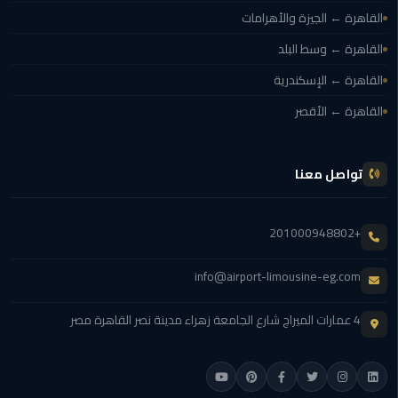
القاهرة ← الجيزة والأهرامات
ليموزين
بورسعيد
القاهرة ← وسط البلد
القاهرة ← الإسكندرية
ليموزين
القاهرة ← الأقصر
الشرقية
ليموزين
تواصل معنا
بنها
ليموزين
+201000948802
العبور
info@airport-limousine-eg.com
ليموزين
6
4 عمارات الميراج شارع الجامعة زهراء مدينة نصر القاهرة مصر
اكتوبر
الخط
الساخن