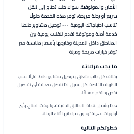
ليموزين
الأمان والموثوقية. سواء كنت تحتاج إلى تنقل
مرسى
مطروح
سريع أو رحلة مريحة، توفر هذه الخدمة حلولًا
تناسب احتياجاتك اليومية. --- توصيل مشاوير طنطا
حجز
خدمة آمنة وموثوقة تقدم تنقلات يومية بين
ليموزين
المناطق داخل المدينة وخارجها بأسعار مناسبة مع
مطار
سفنكس
توفر خيارات مريحة ومرنة
خدمة
ما يجب مراعاته
ليموزين
يختلف كل طلب متعلق بـتوصيل مشاوير طنطا قليلًا حسب
الغردقة
الظروف الخاصة بكل عميل، لذا نفضل معرفة أي تفاصيل
تخص رحلتكم مسبقًا.
ليموزين
دهب
هذا يشمل نقطة الانطلاق الدقيقة، والوقت المتاح، وأي
الى
أولويات معينة تودون مراعاتها أثناء الرحلة.
القاهرة
والعكس
خطوتكم التالية