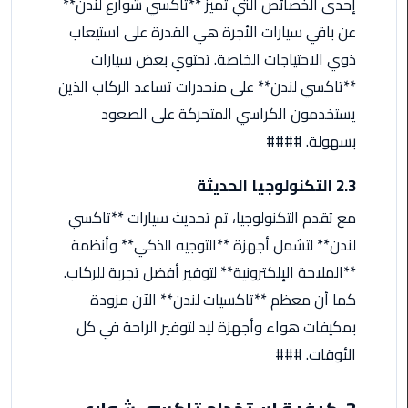
إحدى الخصائص التي تميز **تاكسي شوارع لندن**
ليموزين
مرسيدس
عن باقي سيارات الأجرة هي القدرة على استيعاب
ايجار
ذوي الاحتياجات الخاصة. تحتوي بعض سيارات
بالسائق
**تاكسي لندن** على منحدرات تساعد الركاب الذين
فى
مصر
يستخدمون الكراسي المتحركة على الصعود
بسهولة. ####
ليموزين
مطار
2.3 التكنولوجيا الحديثة
العلمين
مع تقدم التكنولوجيا، تم تحديث سيارات **تاكسي
الجديدة
لندن** لتشمل أجهزة **التوجيه الذكي** وأنظمة
ليموزين
**الملاحة الإلكترونية** لتوفير أفضل تجربة للركاب.
الاسكندريه
كما أن معظم **تاكسيات لندن** الآن مزودة
الي
بمكيفات هواء وأجهزة ليد لتوفير الراحة في كل
السويس
الأوقات. ###
تاكسي
المطار