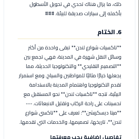
ذلك، ما يزال هناك تحدي في تحويل الأسطول
ليموزين
مطار
بأكمله إلى سيارات صديقة للبيئة. ###
شرم
الشيخ
6. الختام
ليموزين
**تاكسيات شوارع لندن** تبقى واحدة من أكثر
مطار
القاهرة
وسائل النقل شهرة في المدينة، فهي تجمع بين
الخط
**التصميم التقليدي** والتكنولوجيا الحديثة، مما
الساخن
يجعلها خيارًا مثاليًا للمواطنين والسياح. ومع استمرار
تقدم التكنولوجيا واهتمام المدينة بالاستدامة
ليموزين
مطار
البيئية، تتجه **تاكسيات لندن** نحو المستقبل مع
العاصمة
تحسينات على راحة الركاب وتقليل الانبعاثات. ---
الادارية
**ميتا ديسكربشن**: تعرف على **تاكسي شوارع
لندن**، تاريخها، تصميمها، والخدمات التي تقدمها.
ليموزين
مطار
القاهرة
تفاصيل إضافية يجب معرفتها