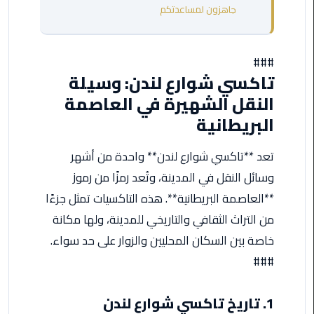
جاهزون لمساعدتكم
من
القاهرة
الى
مطار
###
تاكسي شوارع لندن: وسيلة
برج
العرب
النقل الشهيرة في العاصمة
البريطانية
ليموزين
من
تعد **تاكسي شوارع لندن** واحدة من أشهر
مطار
وسائل النقل في المدينة، وتُعد رمزًا من رموز
برج
العرب
**العاصمة البريطانية**. هذه التاكسيات تمثل جزءًا
من التراث الثقافي والتاريخي للمدينة، ولها مكانة
ايجار
خاصة بين السكان المحليين والزوار على حد سواء.
سارات
مرسيدس
###
حجز
1. تاريخ تاكسي شوارع لندن
ليموزين