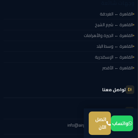
وجهات شائعة
ليموزين
القاهرة ← الغردقة
المطار
القاهرة ← شرم الشيخ
برج
العرب
القاهرة ← الجيزة والأهرامات
القاهرة ← وسط البلد
من
مطار
القاهرة ← الإسكندرية
برج
القاهرة ← الأقصر
العرب
إلى
القاهرة
تواصل معنا
من
مطار
+201000948802
برج
اتصل
العرب
واتساب
info@airport-limousine-eg.com
الآن
الى
الساحل