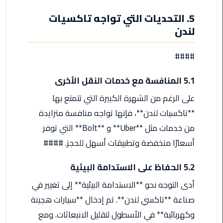
ليموزين
5. التحديات التي تواجه تاكسيات
مطار
لندن
مرسي
مطروح
####
ليموزين
5.1 المنافسة مع خدمات النقل الأخرى
مطار
اكتوبر
على الرغم من الشهرة الكبيرة التي تتمتع بها
**تاكسيات لندن**، فإنها تواجه منافسة متزايدة
ليموزين
من خدمات مثل **Uber** و **Bolt** التي توفر
مطار
أسعارًا منخفضة وتطبيقات أسهل للحجز. ####
الغردقة
5.2 الحفاظ على الاستدامة البيئية
ليموزين
مطار
أدى التوجه نحو **الاستدامة البيئية** إلى تغيير في
القاهرة
صناعة **تاكسي لندن**. تم إدخال **سيارات هجينة
أسعار
وكهربائية** في الأسطول لتقليل الانبعاثات. ومع