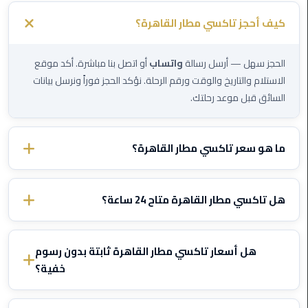
كيف أحجز تاكسي مطار القاهرة؟
ليموزين
مصر
الحجز سهل — أرسل رسالة
واتساب
أو اتصل بنا مباشرة. أكد موقع
الجديدة
الاستلام والتاريخ والوقت ورقم الرحلة. نؤكد الحجز فوراً ونرسل بيانات
السائق قبل موعد رحلتك.
ليموزين
مدينة
نصر
ما هو سعر تاكسي مطار القاهرة؟
ليموزين
الأسعار تختلف حسب الوجهة ونوع السيارة. تواصل معنا عبر الواتساب
القاهرة
وأخبرنا بتفاصيل رحلتك وسنرسل لك سعراً ثابتاً مؤكداً — بدون رسوم
هل تاكسي مطار القاهرة متاح 24 ساعة؟
خفية أبداً.
ليموزين
نعم، تاكسي مطار القاهرة يعمل
24/7
بما في ذلك الليل والصباح
مصر
الباكر والأعياد. نتتبع رحلتك ونعدل وقت الاستلام إذا تأخرت الطائرة —
هل أسعار تاكسي مطار القاهرة ثابتة بدون رسوم
مجاناً
.
ليموزين
خفية؟
العجمي
نعم، جميع الأسعار
ثابتة ومتفق عليها
قبل بدء الرحلة. لا عداد، ولا