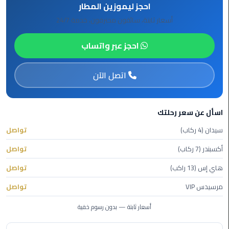
احجز ليموزين المطار
الى
أسعار ثابتة، سائقون محترفون، خدمة 24/7
مطار
القاهرة
احجز عبر واتساب
ليموزين
الدقي
اتصل الآن
ليموزين
من
اسأل عن سعر رحلتك
القاهرة
سيدان (4 ركاب)
تواصل
للاسكندرية
أكسبندر (7 ركاب)
تواصل
ليموزين
هاي إس (13 راكب)
تواصل
العجوزه
مرسيدس VIP
تواصل
ليموزين
من
أسعار ثابتة — بدون رسوم خفية
مطار