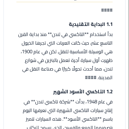
اسكندرية
####
حجز
1.1 البداية التقليدية
ليموزين
الساحل
بدأ استخدام **التاكسي في لندن** منذ بداية القرن
الشمالي
التاسع عشر، حيث كانت العربات التي تجرها الخيول
هي الوسيلة الأساسية للنقل. لكن في عام 1900،
حجز
ظهرت أول سيارة أجرة تعمل بالبنزين في شوارع
ليموزين
العين
لندن، مما أحدث تحولًا كبيرًا في صناعة النقل في
السخنة
المدينة. ####
حجز
1.2 التاكسي الأسود الشهير
ليموزين
في عام 1948، بدأت **شركة تاكسي لندن** في
شرم
الشيخ
إنتاج سيارات التاكسي الشهيرة التي نعرفها اليوم
باسم **التاكسي الأسود**. هذه السيارات تتميز
حجز
بتصميمها المربع والفسيح، الذي يسمح للركاب