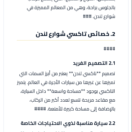
ليموزين
بالجلوس براحة، وهي من المعالم المميزة في
مرسى
مطروح
شوارع لندن. ###
حجز
2. خصائص تاكسي شوارع لندن
ليموزين
مطار
####
سفنكس
2.1 التصميم الفريد
خدمة
ليموزين
تصميم **تاكسي لندن** يعتبر من أبرز السمات التي
الغردقة
تميزها عن غيرها من سيارات الأجرة في العالم. يتميز
التاكسي بوجود **مساحة واسعة** داخل السيارة،
ليموزين
دهب
مع مقاعد مريحة تتسع لعدد أكبر من الركاب،
الى
بالإضافة إلى مساحة كبيرة للأمتعة. ####
القاهرة
والعكس
2.2 سيارة مناسبة لذوي الاحتياجات الخاصة