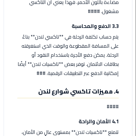
مضاءة باللون الأحمر، فهذا يعني أن التاكسي
الأحمر
مشغول. ####
من
مطار
3.3 الدفع والمحاسبة
القاهرة
يتم حساب تكلفة الرحلة في **تاكسي لندن** بناءً
ليموزين
على المسافة المقطوعة والوقت الذي استغرقته
مطار
الرحلة. يمكن دفع الأجرة باستخدام النقود أو
القاهرة
بطاقات الائتمان. توفر بعض **تاكسيات لندن** أيضًا
ليموزين
إمكانية الدفع عبر التطبيقات الرقمية. ###
السخنة
4. مميزات تاكسي شوارع لندن
ليموزين
مطار
####
سفنكس
4.1 الأمان والراحة
ليموزين
القاهرة
تتمتع **تاكسيات لندن** بمستوى عالٍ من الأمان،
اسكندرية