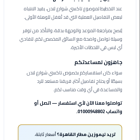
الي
عند التخطيط لموضوع تاكسي شوارع لندن، يفيد الانتباه
اسكندرية
لبعض التفاصيل العملية التي قد تُغفل للوهلة الأولى.
تاكسي
يُنصح بمراجعة الموعد والوجهة بدقة، والتأكد من توفر
العاصمة
وسيلة تواصل واضحة مع السائق المخصص لكم، لتفادي
أي لبس في اللحظات الأخيرة.
ليموزين
مطار
جاهزون لمساعدتكم
برج
العرب
سواء كان استفساركم بخصوص تاكسي شوارع لندن
الدولي
بسيطًا أو يحتاج تفاصيل أكثر، فريقنا مستعد للرد
والمساعدة في أي وقت مناسب لكم.
تاكسي
لندن
تواصلوا معنا الآن لأي استفسار — اتصل أو
واتساب 01000948802.
ليموزين
مطار
برج
تريد ليموزين مطار القاهرة؟
أسعار ثابتة،
العرب