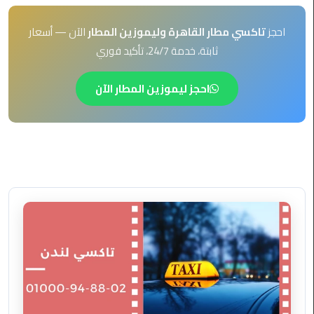
EN
ليموزين
احجز
تاكسي مطار القاهرة وليموزين المطار
الآن — أسعار
AR
برج
ثابتة، خدمة 24/7، تأكيد فوري
العرب
العين
السخنة
احجز ليموزين المطار الآن
ليموزين
برج
العرب
الغردقة
ليموزين
برج
العرب
القاهرة
ليموزين
برج