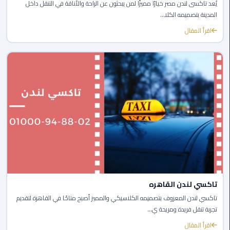
يُعد تاكسى لندن مصر خيارًا مميزًا لمن يبحثون عن الراحة والأناقة في التنقل داخل
مطار
المدينة بتصميمه الكلا...
القاهرة
اقرأ المقال
ليموزين
ليموزين
مرسيدس
أسعار
توصيل
مطار
برج
العرب
اسعار
تاكسي لندن القاهره
ليموزين
تاكسي لندن المعروف بتصميمه الكلاسيكي والمميز أصبح متاحًا في القاهرة لتقديم
من
تجربة تنقل فريدة ومريحة ي...
مطار
اقرأ المقال
القاهرة