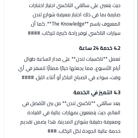
حيث يتعين على سائقي التاكسي اجتياز اختبارات
صارمة بما في ذلك اختبار معرفة شوارع لندن
ليموزين
مطار
المعروف باسم **The Knowledge**. كما أن
برج
سيارات التاكسي توفر راحة كبيرة للركاب. ####
العرب
4.2 خدمة 24 ساعة
ليموزين
تعمل **تاكسيات لندن** على مدار الساعة طوال
المطار
الخط
أيام الأسبوع، مما يجعلها خيارًا ممتازًا للسفر في أي
الساخن
وقت، سواء في الصباح الباكر أو أثناء الليل. ####
ليموزين
4.3 التميز في الخدمة
مطار
العلمين
يعد سائقي **تاكسي لندن** من بين الأفضل في
العالم، حيث يتمتعون بمهارات عالية في القيادة
ليموزين
ومعرفة دقيقة بشوارع المدينة. هذا يضمن تقديم
توصيل
خدمة عالية الجودة لكل الركاب. ###
المطار