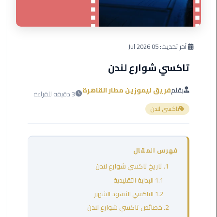
العرب
دهب
ليموزين
آخر تحديث:
05 Jul 2026
برج
العرب
تاكسي شوارع لندن
راس
سدر
بقلم
فريق ليموزين مطار القاهرة
3 دقيقة للقراءة
تاكسي لندن
ليموزين
برج
العرب
شرم
فهرس المقال
الشيخ
1. تاريخ تاكسي شوارع لندن
ليموزين
1.1 البداية التقليدية
برج
1.2 التاكسي الأسود الشهير
العرب
2. خصائص تاكسي شوارع لندن
مرسي