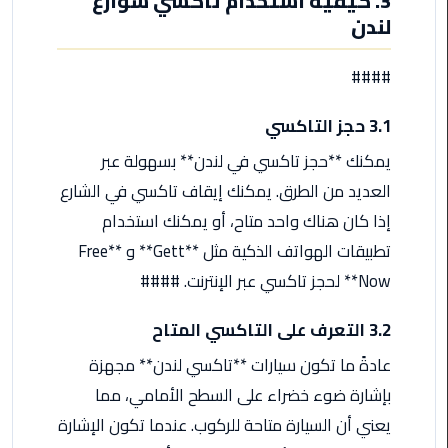
3. كيفية استخدام تاكسي شوارع
لندن
ليموزين
الاسكندريه
####
شرم
الشيخ
3.1 حجز التاكسي
تاكسي
يمكنك **حجز تاكسي في لندن** بسهولة عبر
مطار
العديد من الطرق. يمكنك إيقاف تاكسي في الشارع
القاهرة
إذا كان هناك واحد متاح، أو يمكنك استخدام
ليموزين
تطبيقات الهواتف الذكية مثل **Gett** و **Free
الاسكندريه
Now** لحجز تاكسي عبر الإنترنت. ####
مطروح
3.2 التعرف على التاكسي المتاح
ليموزين
عادةً ما تكون سيارات **تاكسي لندن** مجهزة
المطار
بإشارة ضوء خضراء على السطح الأمامي، مما
ليموزين
يعني أن السيارة متاحة للركوب. عندما تكون الإشارة
البحر