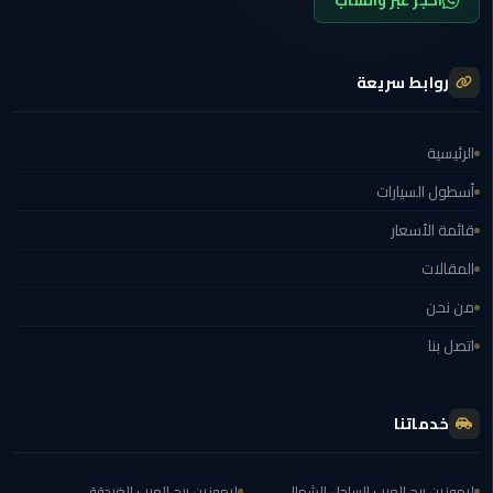
احجز عبر واتساب
ليموزين
مصر
روابط سريعة
الجديدة
الرئيسية
ليموزين
مدينة
أسطول السيارات
نصر
قائمة الأسعار
ليموزين
المقالات
القاهرة
من نحن
ليموزين
اتصل بنا
مصر
خدماتنا
ليموزين
العجمي
ليموزين برج العرب الساحل الشمالي
ليموزين برج العرب الغردقة