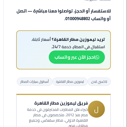
ليموزين
مرسيدس
للاستفسار أو الحجز، تواصلوا معنا مباشرة — اتصل
ايجار
أو واتساب 01000948802.
بالسائق
فى
مصر
تريد ليموزين مطار القاهرة؟
أسعار ثابتة،
استقبال في المطار، خدمة 24/7.
ليموزين
مطار
احجز الآن عبر واتساب
العلمين
الجديدة
تاكسي لندن
ليموزين مطار القاهرة
أسطول سيارات المطار
ليموزين
الاسكندريه
الي
السويس
فريق ليموزين مطار القاهرة
ل
خبراء نقل المطارات المحترفون في خدمة
مصر منذ 2012. متخصصون في مطار
تاكسي
القاهرة الدولي، مطار سفنكس، وجميع
المطار
مطارات مصر.