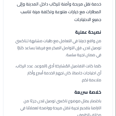
ليموزين
خدمة نقل مريحة وآمنة للركاب داخل المدينة وإلى
مرسى
المطارات مع خيارات متنوعة وتكلفة مرنة تناسب
مطروح
جميع الاحتياجات
حجز
ليموزين
نصيحة عملية
مطار
من واقع خبرتنا في التعامل مع طلبات مشابهة لـتاكسي
سفنكس
توصيل لندن، فإن التواصل المبكر مع فريقنا يساعد كثيرًا
في ضمان تجربة سلسة.
خدمة
ليموزين
كلما كانت التفاصيل المُشاركة أدق (الموعد، عدد الركاب،
الغردقة
أي احتياجات خاصة)، كان تجهيز الخدمة أسرع وأكثر
ملاءمة لكم.
ليموزين
دهب
خلاصة سريعة
الى
القاهرة
باختصار، يمثل موضوع تاكسي توصيل لندن جزءًا من
والعكس
التزامنا بتقديم تجربة تنقل مريحة وواضحة لعملائنا في
مختلف الظروف.