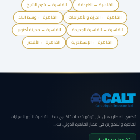
القاهرة
القاهرة ← الغردقة
القاهرة ← شرم الشيخ
الجديدة
القاهرة ← الجيزة والأهرامات
القاهرة ← وسط البلد
ليموزين
القاهرة ← القاهرة الجديدة
القاهرة ← مدينة أكتوبر
المقطم
القاهرة ← الإسكندرية
القاهرة ← الأقصر
ليموزين
المعادي
ليموزين
العاشر
من
رمضان
ليموزين
الزمالك
تاكسي المطار يعمل على توفير خدمات تاكسي مطار القاهرة لتأجير السيارات
الفاخرة والليموزين في مطار القاهرة الدولي. يت...
ليموزين
المهندسين