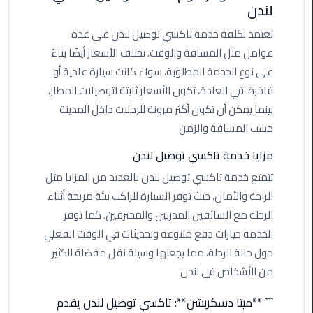
لندن
اسكندرية
تعتمد تكلفة خدمة تاكسي توصيل لندن على عدة
حجز
عوامل مثل المسافة والوقت. تختلف الأسعار أيضًا بناءً
ليموزين
على نوع الخدمة المطلوبة، سواء كانت سيارة عادية أو
الساحل
فاخرة. في العادة، تكون الأسعار ثابتة لتوصيلات المطار،
الشمالي
بينما يمكن أن تكون أكثر مرونة للرحلات داخل المدينة
حسب المسافة والزمن
حجز
ليموزين
مزايا خدمة تاكسي توصيل لندن
العين
تتمتع خدمة تاكسي توصيل لندن بالعديد من المزايا مثل
السخنة
الراحة والأمان، حيث توفر السيارة للراكب بيئة مريحة أثناء
الرحلة مع السائقين المدربين والمحترفين. كما توفر
حجز
ليموزين
الخدمة خيارات دفع متنوعة وتحديثات في الوقت الفعلي
شرم
حول حالة الرحلة، مما يجعلها وسيلة نقل مفضلة للكثير
الشيخ
من الأشخاص في لندن
حجز
``` **ميتا دسكربشن**: تاكسي توصيل لندن يقدم