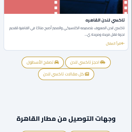
ليموزين
اون
تاكسي لندن القاهره
لاين
تاكسي لندن المعروف بتصميمه الكلاسيكي والمميز أصبح متاحًا في القاهرة لتقديم
تجربة تنقل فريدة ومريحة ي...
ليموزين
الشروق
اقرأ المقال
ليموزين
احجز تاكسي لندن
تصفح الأسطول
مدينتي
كل مقالات تاكسي لندن
ليموزين
الرحاب
ليموزين
التجمع
الخامس
وجهات التوصيل من مطار القاهرة
ليموزين