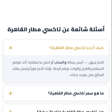
القاهرة
ليموزين
فيصل
أسئلة شائعة عن تاكسي مطار القاهرة
ليموزين
من
مطار
كيف أحجز تاكسي مطار القاهرة؟
برج
العرب
إلى
الحجز سهل — أرسل رسالة
واتساب
أو اتصل بنا مباشرة. أكد موقع
القاهرة
الاستلام والتاريخ والوقت ورقم الرحلة. نؤكد الحجز فوراً ونرسل بيانات
السائق قبل موعد رحلتك.
ليموزين
الهرم
ما هو سعر تاكسي مطار القاهرة؟
ليموزين
من
الأسعار تختلف حسب الوجهة ونوع السيارة. تواصل معنا عبر الواتساب
مطار
وأخبرنا بتفاصيل رحلتك وسنرسل لك سعراً ثابتاً مؤكداً — بدون رسوم
هل تاكسي مطار القاهرة متاح 24 ساعة؟