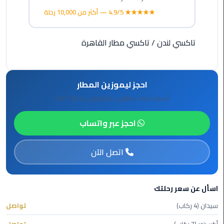
★★★★★ 4.9/5 — أكثر من 10,000 رحلة
ليموزين
الاسكندريه
شرم
تاكسي لندن
/
تاكسي مطار القاهرة
الشيخ
تاكسي
احجز ليموزين المطار
مطار
أسعار ثابتة، سائقون محترفون، خدمة 24/7
القاهرة
احجز عبر واتساب
ليموزين
الاسكندريه
مطروح
اتصل الآن
ليموزين
المطار
اسأل عن سعر رحلتك
سيدان (4 ركاب)
تواصل
ليموزين
البحر