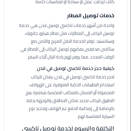
كانت لرحلات عمل أو سياحة أو لمناسبات خاصة
من
القاهرة
خدمات توصيل المطار
الى
واحدة من أشهر خدمات تاكسي توصيل لندن هي خدمة
مطار
برج
توصيل الركاب إلى المطارات مثل مطار هيثرو، جاتويك،
العرب
وستانستيد. توفر الخدمة النقل المريح والآمن مع
سائقين محترفين يمكنهم توصيل الركاب إلى المطار في
ليموزين
الوقت المحدد، مما يوفر لهم راحة البال أثناء السفر
من
مطار
كيفية حجز خدمة تاكسي توصيل في لندن
برج
لحجز خدمة تاكسي توصيل في لندن، يمكن للركاب
العرب
استخدام التطبيقات الذكية المتوفرة على الهواتف
المحمولة أو الاتصال بالمكاتب المختصة مباشرة. يتيح
ايجار
التطبيق للركاب تحديد مكان الانطلاق والوجهة بدقة،
سارات
بالإضافة إلى إمكانية الدفع عبر الهاتف وتحديد نوع
مرسيدس
السيارة المناسبة لهم
حجز
التكلفة والرسوم لخدمة توصيل تاكسي
ليموزين