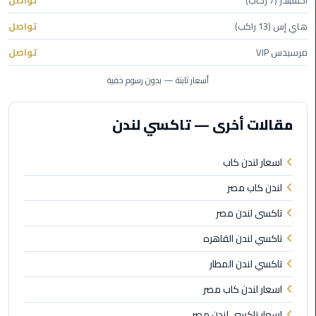
أكسبندر (7 ركاب)
تواصل
الأحمر
من
هاي إس (13 راكب)
تواصل
مطار
مرسيدس VIP
تواصل
القاهرة
أسعار ثابتة — بدون رسوم خفية
ليموزين
مطار
مقالات أخرى — تاكسي لندن
القاهرة
ليموزين
اسعار لندن كاب
السخنة
لندن كاب مصر
تاكسى لندن مصر
ليموزين
مطار
تاكسي لندن القاهره
سفنكس
تاكسي لندن المطار
ليموزين
اسعار لندن كاب مصر
القاهرة
اسكندرية
اسعار تاكسي لندن مصر