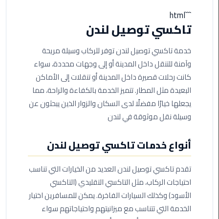
مطروح
```html
تاكسي توصيل لندن
ليموزين
مطار
خدمة تاكسي توصيل لندن توفر للركاب وسيلة مريحة
العالمين
وآمنة للتنقل داخل المدينة أو إلى وجهات محددة، سواء
كانت رحلات قصيرة داخل المدينة أو تنقلات إلى الأماكن
ليموزين
مطار
البعيدة مثل المطار. تتميز الخدمة بالكفاءة والراحة، مما
برج
يجعلها خيارًا مفضلًا لدى السكان والزوار الذين يبحثون عن
العرب
وسيلة نقل موثوقة في لندن
اسكندرية
أنواع خدمات تاكسي توصيل لندن
ليموزين
مطار
تقدم تاكسي توصيل لندن العديد من الخيارات التي تناسب
برج
العرب
احتياجات الركاب، مثل التاكسي التقليدي (التاكسي
الاسكندرية
الأسود) وكذلك السيارات الفاخرة. يمكن للمسافرين اختيار
الخدمة التي تتناسب مع ميزانيتهم واحتياجاتهم سواء
ليموزين