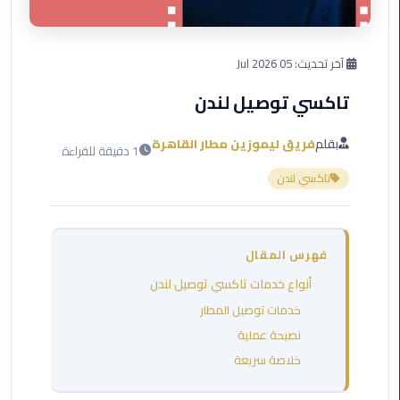
العرب
دهب
آخر تحديث:
05 Jul 2026
ليموزين
برج
تاكسي توصيل لندن
العرب
راس
بقلم
فريق ليموزين مطار القاهرة
1 دقيقة للقراءة
سدر
تاكسي لندن
ليموزين
برج
العرب
فهرس المقال
شرم
الشيخ
أنواع خدمات تاكسي توصيل لندن
خدمات توصيل المطار
ليموزين
نصيحة عملية
برج
خلاصة سريعة
العرب
مرسي