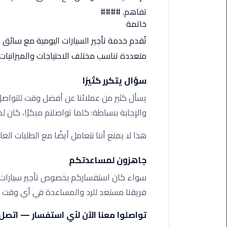
اسكندرية
تفاهم. ####
خاتمة
حجز
تُقدم خدمة تأجير السيارات اليومية مع سائق في
ليموزين
متعددة تناسب مختلف الاحتياجات والميزانيات.
الساحل
الشمالي
سؤال يتكرر كثيرًا
حجز
يسأل كثير من عملائنا عن أفضل وقت للتواصل
ليموزين
والإجابة ببساطة: كلما تواصلتم مبكرًا، كان لد
العين
السخنة
هذا لا يمنع أننا نتعامل أيضًا مع الطلبات العا
حجز
جاهزون لمساعدتكم
ليموزين
سواء كان استفساركم بخصوص تأجير سيارات يو
شرم
الشيخ
فريقنا مستعد للرد والمساعدة في أي وقت 
تواصلوا معنا الآن لأي استفسار — اتصل أو واتساب
حجز