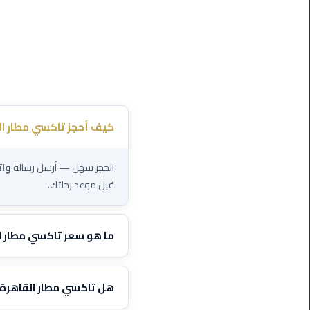
ليموزين
مرسيدس
ايجار
بالسائق
فى
مصر
ليموزين
كيف أحجز تاكسي مطار ال
مطار
العلمين
الجديدة
الحجز سهل — أرسل رسالة
وا
قبل موعد رحلتك.
ليموزين
الاسكندريه
الي
ما هو سعر تاكسي مطار ا
السويس
الأسعار تختلف حسب الوجهة ونوع
أبداً.
تاكسي
هل تاكسي مطار القاهرة متاح 24
المطار