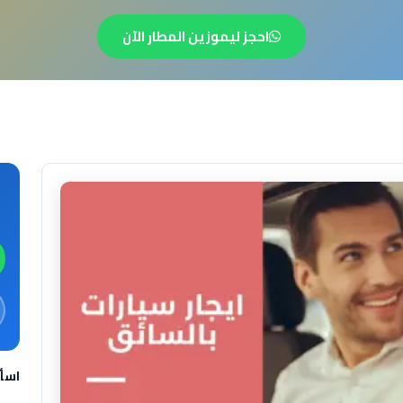
احجز ليموزين المطار الآن
اسأ