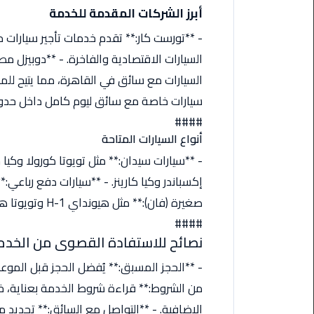
أبرز الشركات المقدمة للخدمة
من
القاهرة
- **تورست كار:** تقدم خدمات تأجير سيارات
الى
السيارات الاقتصادية والفاخرة. - **دوبيزل م
مطار
برج
السيارات مع سائق في القاهرة، مما يتيح للم
العرب
سيارات خاصة مع سائق ليوم كامل داخل حدود 
####
ليموزين
أنواع السيارات المتاحة
من
- **سيارات سيدان:** مثل تويوتا كورولا وكيا
مطار
برج
إكسباندر وكيا كارينز. - **سيارات دفع رباعي:
العرب
####
ايجار
نصائح للاستفادة القصوى من الخدم
سارات
مرسيدس
- **الحجز المسبق:** يُفضل الحجز قبل الموعد
من الشروط:** قراءة شروط الخدمة بعناية، 
حجز
الإضافية. - **التواصل مع السائق:** تحديد 
ليموزين