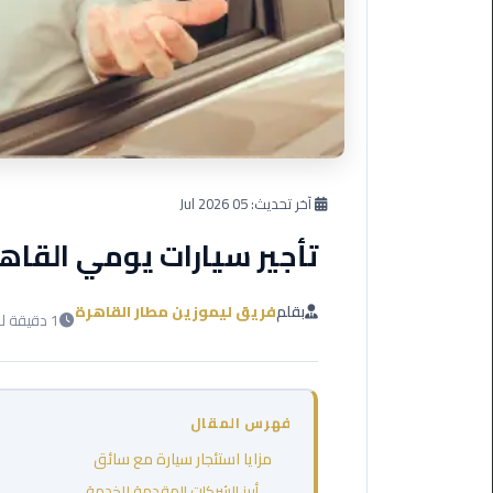
العرب
دهب
ليموزين
برج
العرب
راس
سدر
آخر تحديث:
05 Jul 2026
تأجير سيارات يومي القاه
ليموزين
برج
العرب
بقلم
فريق ليموزين مطار القاهرة
1 دقيقة للقراءة
شرم
الشيخ
ليموزين
فهرس المقال
برج
العرب
مزايا استئجار سيارة مع سائق
مرسي
أبرز الشركات المقدمة للخدمة