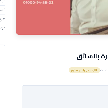
سيدان (4
أكسبندر 
هاي إس 
مرسي
م
رة بالسائق
ب
ايجار سيارات بالسائق