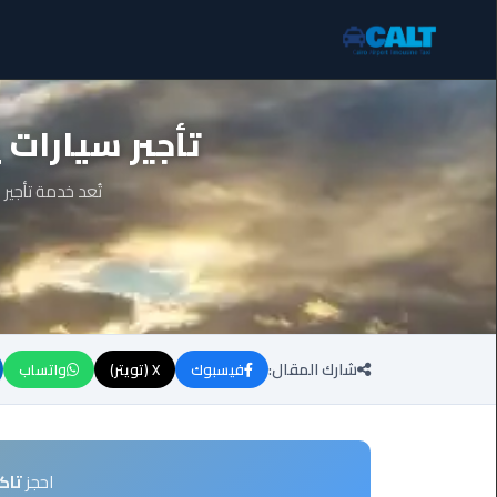
ليموزين
تأجير سيارات 
برج
العرب
الساحل
تُعد خدمة تأجير 
الشمالي
ليموزين
برج
العرب
العاصمة
شارك المقال:
فيسبوك
X (تويتر)
واتساب
ليموزين
برج
العرب
العجمي
احجز
تاك