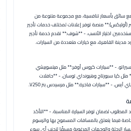
 مع سائق بأسعار تنافسية، مع مجموعة متنوعة من
صر (أوليكس):** منصة توفر إعلانات لمختلف خدمات تأجير
ستخدمين اختيار الأنسب. - **شوف:** تقدم خدمة تأجير
مدينة القاهرة، مع خيارات متعددة من السيارات.
 سيراتو. - **سيارات كروس أوفر:** مثل ميتسوبيشي
** مثل كيا سبورتاج وهيونداي توسان. - **حافلات
صغيرة (فان):** مثل هيونداي H-1 وتويوتا هاي آيس. - **سيارات فاخرة:** مثل مرسيدس بنز V250.
ة
 المطلوب لضمان توفر السيارة المناسبة. - **التأكد
خاصة فيما يتعلق بالمسافات المسموح بها والرسوم
مسار الرحلة والوجهات المرغوبة مسبقًا لتجنب أي سوء