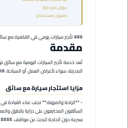
مطروح
سؤال يتكرر كثيرًا
جاهزون لمساعدتكم
ليموزين
مطار
العالمين
### تأجير سيارات يومي في القاهرة مع سا
مقدمة
ليموزين
مطار
برج
تُعد خدمة تأجير السيارات اليومية مع سائق في 
العرب
المدينة، سواء لأغراض العمل أو السياحة. #
اسكندرية
ليموزين
مزايا استئجار سيارة مع سائق
مطار
برج
- **الراحة والمرونة:** تجنب عناء القيادة ف
العرب
السائقون المحترفون على دراية بالطرق والمعا
الاسكندرية
بسرعة دون الحاجة للبحث عن مواقف. ####
ليموزين