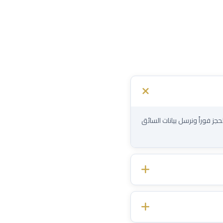
حجز فوراً ونرسل بيانات السائق
اً مؤكداً — بدون رسوم خفية