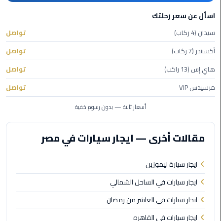
الأحمر
اسأل عن سعر رحلتك
من
مطار
سيدان (4 ركاب)
تواصل
القاهرة
أكسبندر (7 ركاب)
تواصل
ليموزين
هاي إس (13 راكب)
تواصل
مطار
مرسيدس VIP
تواصل
القاهرة
أسعار ثابتة — بدون رسوم خفية
ليموزين
السخنة
مقالات أخرى — ايجار سيارات في مصر
ليموزين
مطار
ايجار سيارة ليموزين
سفنكس
ايجار سيارات في الساحل الشمالي
ليموزين
ايجار سيارات في العاشر من رمضان
القاهرة
ايجار سيارات في القاهره
اسكندرية