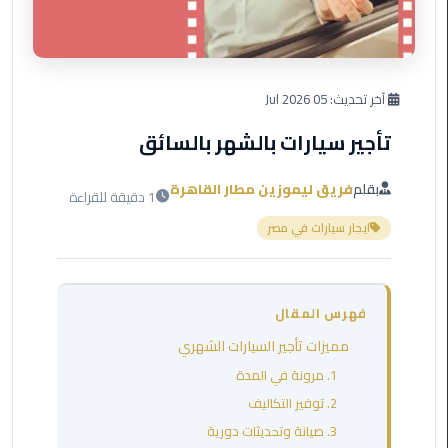
العرب
دهب
ليموزين
آخر تحديث:
05 Jul 2026
برج
العرب
تأجير سيارات بالشهر بالسائق
راس
سدر
بقلم
فريق ليموزين مطار القاهرة
1 دقيقة للقراءة
ليموزين
ايجار سيارات في مصر
برج
العرب
شرم
فهرس المقال
الشيخ
مميزات تأجير السيارات الشهري
ليموزين
1. مرونة في المدة
برج
2. توفير التكاليف
العرب
3. صيانة وتحديثات دورية
مرسي