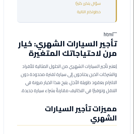
مطروح
سؤال يتكرر كثيرًا
خطوتكم التالية
ليموزين
مطار
العالمين
```html
تأجير السيارات الشهري: خيار
ليموزين
مرن لاحتياجاتك المتغيرة
مطار
برج
يُعتبر تأجير السيارات الشهري من الحلول المثالية للأفراد
العرب
والشركات الذين يحتاجون إلى سيارة لفترة محدودة دون
اسكندرية
الالتزام بعقود طويلة الأجل. يتيح هذا الخيار مرونة في
ليموزين
التنقل وتوفيرًا في التكاليف مقارنةً بشراء سيارة جديدة.
مطار
برج
مميزات تأجير السيارات
العرب
الشهري
الاسكندرية
ليموزين