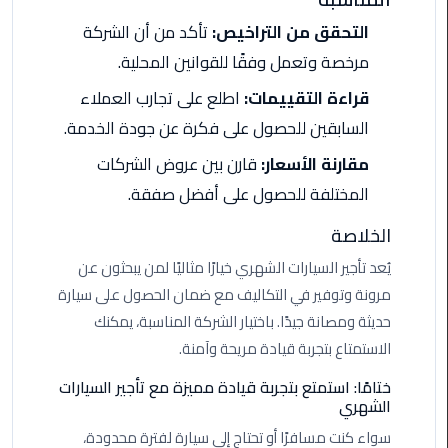
اسكندرية
التحقق من التراخيص:
تأكد من أن الشركة
مرخصة وتعمل وفقًا للقوانين المحلية.
حجز
ليموزين
قراءة التقييمات:
اطلع على تجارب العملاء
الساحل
السابقين للحصول على فكرة عن جودة الخدمة.
الشمالي
مقارنة الأسعار:
قارن بين عروض الشركات
حجز
المختلفة للحصول على أفضل صفقة.
ليموزين
الخلاصة
العين
السخنة
يُعد تأجير السيارات الشهري خيارًا مثاليًا لمن يبحثون عن
مرونة وتوفير في التكاليف مع ضمان الحصول على سيارة
حجز
حديثة ومصانة جيدًا. باختيار الشركة المناسبة، يمكنك
ليموزين
الاستمتاع بتجربة قيادة مريحة وآمنة.
شرم
الشيخ
ختامًا: استمتع بتجربة قيادة مميزة مع تأجير السيارات
الشهري
حجز
سواء كنت مسافرًا أو تحتاج إلى سيارة لفترة محدودة،