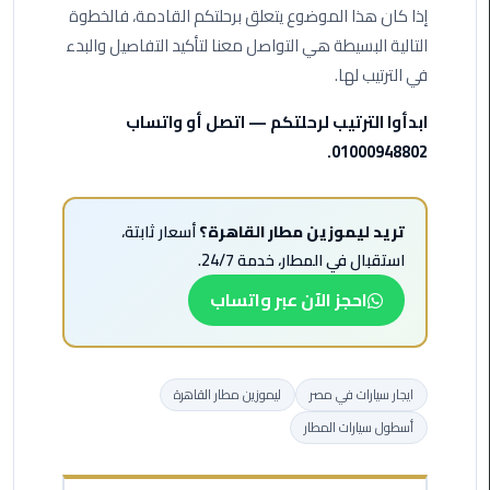
ليموزين
إذا كان هذا الموضوع يتعلق برحلتكم القادمة، فالخطوة
مرسيدس
التالية البسيطة هي التواصل معنا لتأكيد التفاصيل والبدء
ايجار
في الترتيب لها.
بالسائق
فى
ابدأوا الترتيب لرحلتكم — اتصل أو واتساب
مصر
01000948802.
ليموزين
مطار
تريد ليموزين مطار القاهرة؟
أسعار ثابتة،
العلمين
استقبال في المطار، خدمة 24/7.
الجديدة
احجز الآن عبر واتساب
ليموزين
الاسكندريه
الي
السويس
ايجار سيارات في مصر
ليموزين مطار القاهرة
أسطول سيارات المطار
تاكسي
المطار