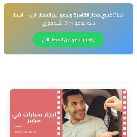
EN
ليموزين
احجز
تاكسي مطار القاهرة وليموزين المطار
الآن — أسعار
AR
برج
ثابتة، خدمة 24/7، تأكيد فوري
العرب
العين
السخنة
احجز ليموزين المطار الآن
ليموزين
برج
العرب
الغردقة
ليموزين
برج
العرب
القاهرة
ليموزين
برج