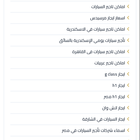
ليموزين
اماكن تاجير السيارات
الجيزة
اسعار ايجار مرسيدس
ليموزين
اماكن تاجير سيارات في الاسكندرية
رجال
تأجير سيارات يومي الإسكندرية بالسائق
الاعمال
اماكن تاجير سيارات فى القاهرة
ليموزين
اماكن تاجير عربيات
حدائق
الاهرام
ايجار g class
ايجار h1
ليموزين
الشيخ
ايجار h1 مصر
زايد
ايجار اتش وان
ليموزين
ايجار السيارات في الشارقة
طنطا
اسماء شركات تأجير السيارات في مصر
ليموزين