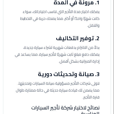
1. مرونة في المدة
من
القاهرة
يمكنك اختيار مدة التأجير التي تناسب احتياجاتك، سواء
الى
كانت شهرًا واحدًا أو أكثر، مما يمنحك حرية في التخطيط
مطار
والتنقل.
برج
العرب
2. توفير التكاليف
ليموزين
بدلاً من الالتزام بدفعات شهرية لشراء سيارة جديدة،
من
يمكنك دفع مبلغ ثابت شهريًا لتأجير سيارة، مما يساعد في
مطار
إدارة الميزانية بشكل أفضل.
برج
العرب
3. صيانة وتحديثات دورية
ايجار
تتولى شركات التأجير مسؤولية صيانة السيارات وتحديثها،
سارات
مما يضمن لك قيادة سيارة حديثة في حالة ممتازة طوال
مرسيدس
فترة التأجير.
نصائح لاختيار شركة تأجير السيارات
حجز
المناسبة
ليموزين