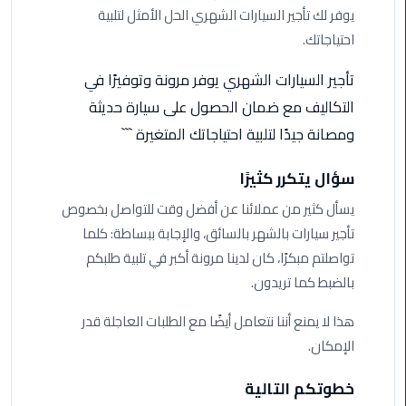
ليموزين
يوفر لك تأجير السيارات الشهري الحل الأمثل لتلبية
مرسى
احتياجاتك.
مطروح
تأجير السيارات الشهري يوفر مرونة وتوفيرًا في
حجز
التكاليف مع ضمان الحصول على سيارة حديثة
ليموزين
مطار
ومصانة جيدًا لتلبية احتياجاتك المتغيرة ```
سفنكس
سؤال يتكرر كثيرًا
خدمة
يسأل كثير من عملائنا عن أفضل وقت للتواصل بخصوص
ليموزين
تأجير سيارات بالشهر بالسائق، والإجابة ببساطة: كلما
الغردقة
تواصلتم مبكرًا، كان لدينا مرونة أكبر في تلبية طلبكم
بالضبط كما تريدون.
ليموزين
دهب
هذا لا يمنع أننا نتعامل أيضًا مع الطلبات العاجلة قدر
الى
الإمكان.
القاهرة
والعكس
خطوتكم التالية