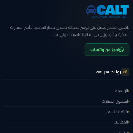
ليموزين
بورسعيد
تاكسي المطار يعمل على توفير خدمات تاكسي مطار القاهرة لتأجير السيارات
ليموزين
الفاخرة والليموزين في مطار القاهرة الدولي. يت...
الشرقية
احجز عبر واتساب
ليموزين
بنها
روابط سريعة
ليموزين
العبور
الرئيسية
ليموزين
أسطول السيارات
6
اكتوبر
قائمة الأسعار
المقالات
الخط
الساخن
من نحن