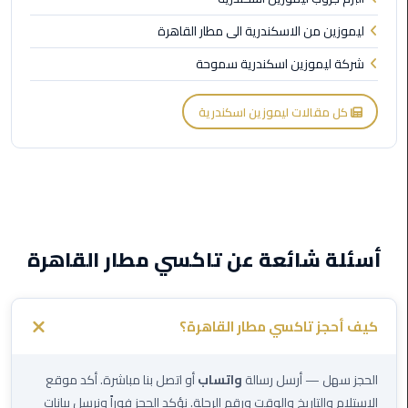
ليموزين
مطار
ليموزين من الاسكندرية الى مطار القاهرة
شرم
شركة ليموزين اسكندرية سموحة
الشيخ
كل مقالات ليموزين اسكندرية
ليموزين
مطار
القاهرة
الخط
الساخن
ليموزين
أسئلة شائعة عن تاكسي مطار القاهرة
مطار
العاصمة
الادارية
كيف أحجز تاكسي مطار القاهرة؟
ليموزين
مطار
الحجز سهل — أرسل رسالة
واتساب
أو اتصل بنا مباشرة. أكد موقع
القاهرة
الاستلام والتاريخ والوقت ورقم الرحلة. نؤكد الحجز فوراً ونرسل بيانات