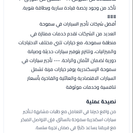
ليموزين
مرسى
تأكد من وجود رخصة قيادة سارية وبطاقة هوية.
مطروح
###
أفضل شركات تأجير السيارات في سموحة
حجز
العديد من الشركات تقدم خدمات ممتازة في
ليموزين
منطقة سموحة، مع خيارات تلبي مختلف الاحتياجات
مطار
سفنكس
والميزانيات، وتلتزم بتوفير سيارات حديثة وصيانة
دورية لضمان الأمان والراحة. --- تأجير سيارات في
خدمة
سموحة الإسكندرية يوفر خيارات مرنة تشمل
ليموزين
السيارات الاقتصادية والعائلية والفاخرة بأسعار
الغردقة
تنافسية وخدمات موثوقة
ليموزين
دهب
نصيحة عملية
الى
من واقع خبرتنا في التعامل مع طلبات مشابهة لـتأجير
القاهرة
سيارات اسكندرية سموحة بالسائق، فإن التواصل المبكر
والعكس
مع فريقنا يساعد كثيرًا في ضمان تجربة سلسة.