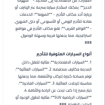
السيارات، من الاقتصادية إلى الفاخرة. - **سهولة
من
الحجز**: يمكنك استئجار سيارة بسرعة عبر الإنترنت أو
القاهرة
بزيارة أحد مكاتب التأجير. - **المرونة**: الخدمات
الى
مطار
متاحة للتأجير اليومي أو الأسبوعي أو حتى الشهري.
برج
- **التوافر القريب**: تقع مكاتب التأجير في مواقع
العرب
استراتيجية، مما يجعلها قريبة وسهلة الوصول.
###
ليموزين
من
أنواع السيارات المتوفرة للتأجير
مطار
برج
1. **السيارات الاقتصادية**: مثالية للتنقل داخل
العرب
المدينة بتكاليف منخفضة. 2. **السيارات العائلية**:
توفر مساحة كبيرة للركاب والأمتعة، مما يجعلها
ايجار
سارات
مناسبة للرحلات العائلية. 3. **السيارات الفاخرة**:
مرسيدس
خيار مميز إذا كنت تبحث عن الراحة والأناقة. 4.
**السيارات الرياضية SUV**: مثالية للطرق الوعرة أو
حجز
الرحلات الطويلة. ###
ليموزين