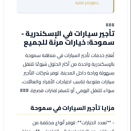
خطوتكم التالية
مطروح
ليموزين
###
مطار
تأجير سيارات في الإسكندرية -
العالمين
سموحة: خيارات مرنة للجميع
ليموزين
مطار
تُعتبر خدمات تأجير السيارات في منطقة سموحة
برج
بالإسكندرية واحدة من أكثر الحلول شيوعًا للتنقل
العرب
بسهولة وراحة داخل المدينة. توفر شركات التأجير
اسكندرية
سيارات متنوعة تناسب احتياجات الأفراد والعائلات،
ليموزين
سواء للتنقل اليومي أو للسفر لفترات قصيرة. ###
مطار
برج
مزايا تأجير السيارات في سموحة
العرب
الاسكندرية
- **تعدد الخيارات**: تتوفر أنواع مختلفة من
ليموزين