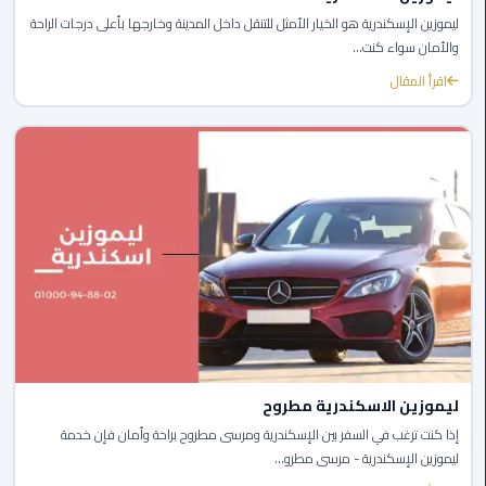
الى
ليموزين الإسكندرية هو الخيار الأمثل للتنقل داخل المدينة وخارجها بأعلى درجات الراحة
مطار
والأمان سواء كنت...
القاهرة
اقرأ المقال
ليموزين
الدقي
ليموزين
من
القاهرة
للاسكندرية
ليموزين
العجوزه
ليموزين الاسكندرية مطروح
ليموزين
إذا كنت ترغب في السفر بين الإسكندرية ومرسى مطروح براحة وأمان فإن خدمة
من
ليموزين الإسكندرية - مرسى مطرو...
مطار