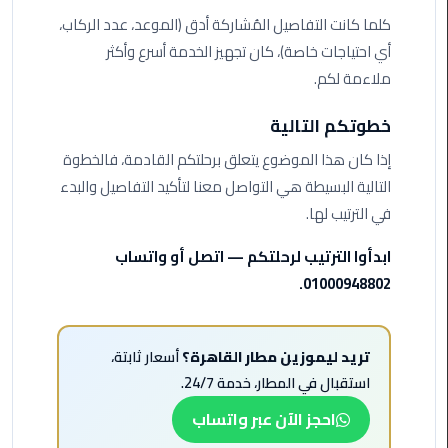
ليموزين
كلما كانت التفاصيل المُشاركة أدق (الموعد، عدد الركاب،
مرسيدس
أي احتياجات خاصة)، كان تجهيز الخدمة أسرع وأكثر
ايجار
بالسائق
ملاءمة لكم.
فى
مصر
خطوتكم التالية
إذا كان هذا الموضوع يتعلق برحلتكم القادمة، فالخطوة
ليموزين
التالية البسيطة هي التواصل معنا لتأكيد التفاصيل والبدء
مطار
في الترتيب لها.
العلمين
الجديدة
ابدأوا الترتيب لرحلتكم — اتصل أو واتساب
01000948802.
ليموزين
الاسكندريه
الي
تريد ليموزين مطار القاهرة؟
أسعار ثابتة،
السويس
استقبال في المطار، خدمة 24/7.
تاكسي
احجز الآن عبر واتساب
المطار