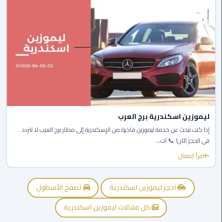
برج
العرب
الى
الساحل
الشمالي
ليموزين
الفيوم
مطار
ليموزين اسكندرية برج العرب
القاهرة
إذا كنت تبحث عن خدمة ليموزين فاخرة من الإسكندرية إلى مطار برج العرب لا تتردد
ليموزين
في الحجز الآن! 📞 ات...
اقرأ المقال
ليموزين
دهب
احجز ليموزين اسكندرية
تصفح الأسطول
مكاتب
ليموزين
كل مقالات ليموزين اسكندرية
الاسكندرية