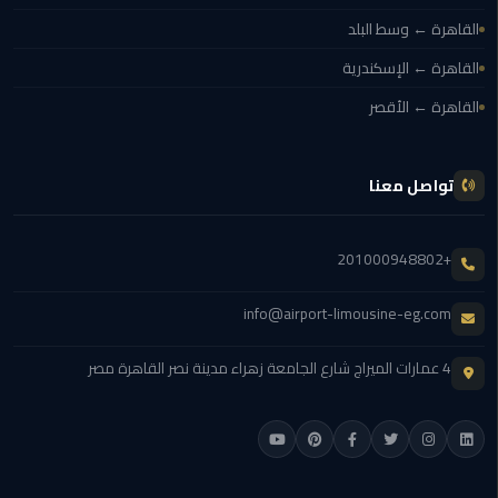
ليموزين
القاهرة ← وسط البلد
اون
القاهرة ← الإسكندرية
لاين
القاهرة ← الأقصر
ليموزين
الشروق
تواصل معنا
ليموزين
مدينتي
+201000948802
ليموزين
info@airport-limousine-eg.com
الرحاب
4 عمارات الميراج شارع الجامعة زهراء مدينة نصر القاهرة مصر
ليموزين
التجمع
الخامس
ليموزين