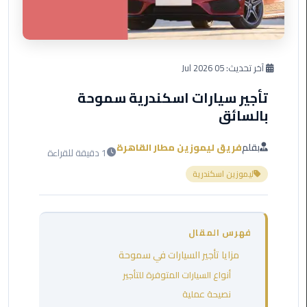
العرب
دهب
ليموزين
آخر تحديث:
05 Jul 2026
برج
العرب
تأجير سيارات اسكندرية سموحة
راس
بالسائق
سدر
بقلم
فريق ليموزين مطار القاهرة
1 دقيقة للقراءة
ليموزين
برج
ليموزين اسكندرية
العرب
شرم
الشيخ
فهرس المقال
ليموزين
مزايا تأجير السيارات في سموحة
برج
أنواع السيارات المتوفرة للتأجير
العرب
نصيحة عملية
مرسي