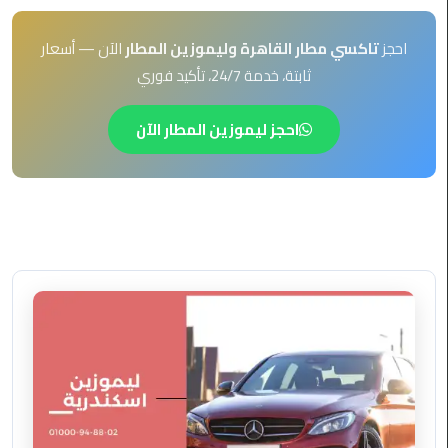
EN
ليموزين
احجز
تاكسي مطار القاهرة وليموزين المطار
الآن — أسعار
AR
برج
ثابتة، خدمة 24/7، تأكيد فوري
العرب
العين
السخنة
احجز ليموزين المطار الآن
ليموزين
برج
العرب
الغردقة
ليموزين
برج
العرب
القاهرة
ليموزين
برج