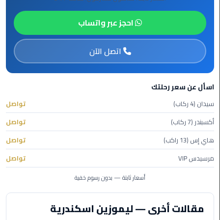
الأحمر
من
احجز عبر واتساب
مطار
القاهرة
اتصل الآن
ليموزين
مطار
اسأل عن سعر رحلتك
القاهرة
سيدان (4 ركاب)
تواصل
ليموزين
أكسبندر (7 ركاب)
تواصل
السخنة
هاي إس (13 راكب)
تواصل
ليموزين
مرسيدس VIP
تواصل
مطار
سفنكس
أسعار ثابتة — بدون رسوم خفية
ليموزين
مقالات أخرى — ليموزين اسكندرية
القاهرة
اسكندرية