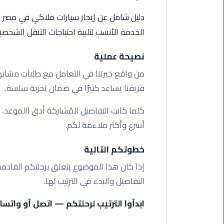
ليموزين
مرسى
دليل شامل عن إيجار سيارات ملاكي في مصر ينا
مطروح
الخدمة الأنسب لتلبية احتياجات التنقل الشخصية
حجز
نصيحة عملية
ليموزين
مطار
من واقع خبرتنا في التعامل مع طلبات مشابهة
سفنكس
فريقنا يساعد كثيرًا في ضمان تجربة سلسة.
خدمة
كلما كانت التفاصيل المُشاركة أدق (الموعد، 
ليموزين
أسرع وأكثر ملاءمة لكم.
الغردقة
خطوتكم التالية
ليموزين
إذا كان هذا الموضوع يتعلق برحلتكم القادمة،
دهب
الى
التفاصيل والبدء في الترتيب لها.
القاهرة
والعكس
ابدأوا الترتيب لرحلتكم — اتصل أو واتساب 000948802