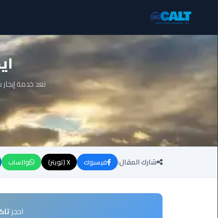
ليموزين
اي
برج
العرب
الساحل
تعد خدمة إيجار 
الشمالي
ليموزين
برج
العرب
العاصمة
شارك المقال:
فيسبوك
X (تويتر)
واتساب
ليموزين
برج
العرب
العجمي
احجز
تاك