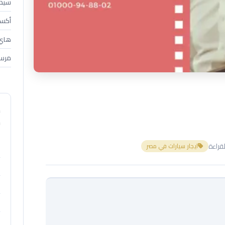
سيدان (4
أكسبندر 
هاي إس 
مرسي
م
م
ايجار سيارات في مصر