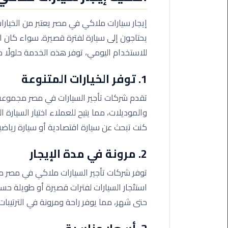
من
القاهرة
إيجار سيارات ملاكي في مصر يعتبر من الخيارات 
الى
يحتاجون إلى سيارة لفترة قصيرة. سواء كان الأ
مطار
للاستخدام اليومي، توفر هذه الخدمة حلولًا من
برج
العرب
1. توفر الخيارات المتنوعة
ليموزين
تقدم شركات تأجير السيارات في مصر مجموعة
من
والموديلات، مما يتيح للعملاء اختيار السيارة
مطار
كنت تبحث عن سيارة اقتصادية أو سيارة رياضية
برج
العرب
2. مرونة في مدة الإيجار
ايجار
توفر شركات تأجير السيارات ملاكي في مصر مر
سارات
استئجار السيارات لفترات قصيرة أو طويلة حسب
مرسيدس
حتى شهر، مما يوفر راحة ومرونة في الترتيبات.
حجز
ليموزين