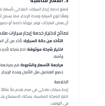
3. أسعار مناسبة
اسكندرية
تتمتع خدمة إيجار السيارات الملاكي بأسعار تن
وفقًا لنوع السيارة ومدة الإيجار، مما يسمح لل
حجز
ليموزين
أن بعض الشركات توفر عروضًا خاصة أو خصوم
الساحل
نصائح لاختيار خدمة إيجار سيارات ملا
الشمالي
التأكد من حالة السيارة:
تأكد من أن الس
حجز
اختيار شركة موثوقة:
اختر شركة تأجير
ليموزين
العين
وآمنة.
السخنة
مراجعة الأسعار والشروط:
قم بمراجعة ا
جميع التفاصيل مثل التأمين ومدة الإيجار.
حجز
ليموزين
الخلاصة
شرم
الشيخ
إيجار سيارات ملاكي في مصر يقدم حلاً مثاليً
اختيار الشركة المناسبة، يمكنك الاستمتاع بت
حجز
في التوقيت.