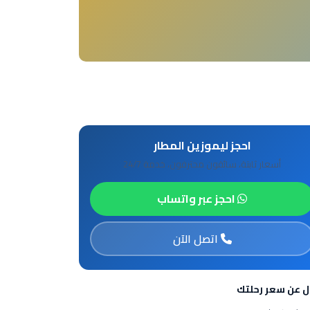
احجز ليموزين المطار
أسعار ثابتة، سائقون محترفون، خدمة 24/7
احجز عبر واتساب
اتصل الآن
ل عن سعر رحلتك