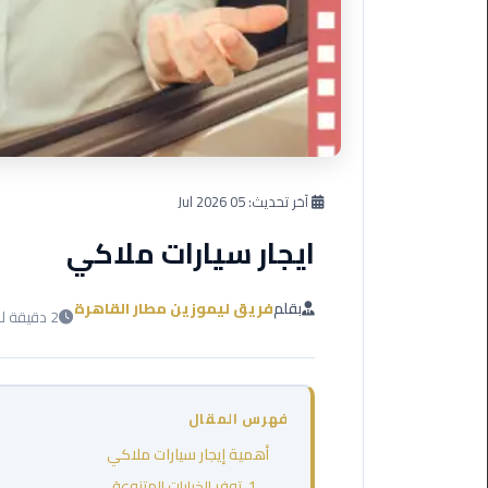
العرب
دهب
ليموزين
برج
العرب
راس
سدر
آخر تحديث:
05 Jul 2026
ايجار سيارات ملاكي
ليموزين
برج
العرب
بقلم
فريق ليموزين مطار القاهرة
2 دقيقة للقراءة
شرم
الشيخ
ليموزين
فهرس المقال
برج
العرب
أهمية إيجار سيارات ملاكي
مرسي
1. توفر الخيارات المتنوعة