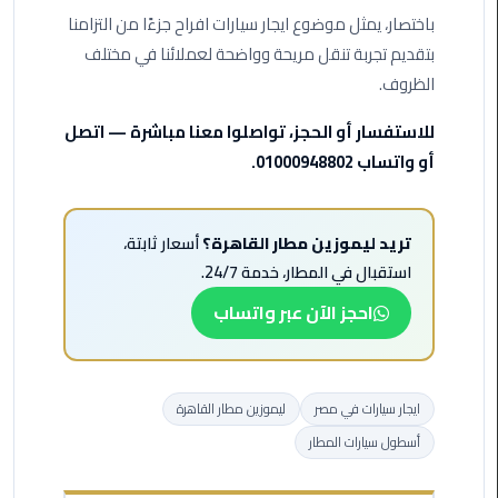
ليموزين
باختصار، يمثل موضوع ايجار سيارات افراح جزءًا من التزامنا
مرسى
مطروح
بتقديم تجربة تنقل مريحة وواضحة لعملائنا في مختلف
الظروف.
حجز
للاستفسار أو الحجز، تواصلوا معنا مباشرة — اتصل
ليموزين
مطار
أو واتساب 01000948802.
سفنكس
خدمة
تريد ليموزين مطار القاهرة؟
أسعار ثابتة،
ليموزين
استقبال في المطار، خدمة 24/7.
الغردقة
احجز الآن عبر واتساب
ليموزين
دهب
الى
ايجار سيارات في مصر
ليموزين مطار القاهرة
القاهرة
أسطول سيارات المطار
والعكس