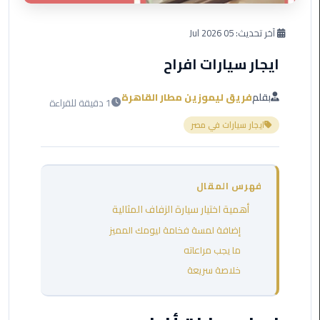
العرب
دهب
آخر تحديث:
05 Jul 2026
ايجار سيارات افراح
ليموزين
برج
العرب
بقلم
فريق ليموزين مطار القاهرة
1 دقيقة للقراءة
راس
ايجار سيارات في مصر
سدر
ليموزين
برج
فهرس المقال
العرب
أهمية اختيار سيارة الزفاف المثالية
شرم
الشيخ
إضافة لمسة فخامة ليومك المميز
ما يجب مراعاته
ليموزين
خلاصة سريعة
برج
العرب
مرسي