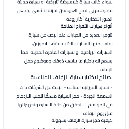
سواء كانت سيارة كلاسيكية تاريخية أو سيارة حديثة
من
فاخرة، فهي تمنح العروسين تجربة لا تُنسى وتجعل
القاهرة
الى
الصور التذكارية أكثر روعة
مطار
أنواع سيارات الأفراح المتاحة
برج
تتوفر العديد من الخيارات عند البحث عن سيارة
العرب
زفاف، منها السيارات الكلاسيكية، الليموزين،
السيارات الرياضية، والسيارات الفاخرة الحديثة، مما
ليموزين
من
يسمح لك باختيار ما يناسب ذوقك وموضوع حفل
مطار
الزفاف
برج
نصائح لاختيار سيارة الزفاف المناسبة
العرب
- تحديد الميزانية المتاحة - البحث عن الشركات ذات
ايجار
السمعة الجيدة - حجز السيارة مسبقًا لتجنب الازدحام
سارات
في المواسم - التحقق من حالة السيارة وتجهيزاتها
مرسيدس
قبل يوم الزفاف
كيفية حجز سيارة الزفاف بسهولة
حجز
ليموزين