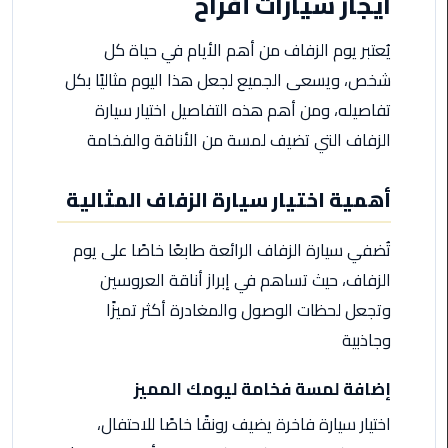
ايجار سيارات أفراح
مطروح
يُعتبر يوم الزفاف من أهم الأيام في حياة كل
ليموزين
شخص، ويسعى الجميع لجعل هذا اليوم مثاليًا بكل
مطار
تفاصيله، ومن أهم هذه التفاصيل اختيار سيارة
العالمين
الزفاف التي تضيف لمسة من الأناقة والفخامة
ليموزين
مطار
أهمية اختيار سيارة الزفاف المثالية
برج
العرب
تُضفي سيارة الزفاف الرائعة طابعًا خاصًا على يوم
اسكندرية
الزفاف، حيث تساهم في إبراز أناقة العروسين
ليموزين
وتجعل لحظات الوصول والمغادرة أكثر تميزًا
مطار
وجاذبية
برج
العرب
إضافة لمسة فخامة ليومك المميز
الاسكندرية
اختيار سيارة فاخرة يضيف رونقًا خاصًا للاحتفال،
ليموزين