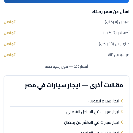
ليموزين
اسأل عن سعر رحلتك
الاسكندريه
سيدان (4 ركاب)
تواصل
شرم
الشيخ
أكسبندر (7 ركاب)
تواصل
هاي إس (13 راكب)
تواصل
تاكسي
مطار
مرسيدس VIP
تواصل
القاهرة
أسعار ثابتة — بدون رسوم خفية
ليموزين
الاسكندريه
مقالات أخرى — ايجار سيارات في مصر
مطروح
ايجار سيارة ليموزين
ليموزين
المطار
ايجار سيارات في الساحل الشمالي
ايجار سيارات في العاشر من رمضان
ليموزين
البحر