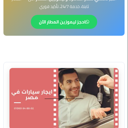
EN
ثابتة، خدمة 24/7، تأكيد فوري
ليموزين
AR
برج
احجز ليموزين المطار الآن
العرب
العين
السخنة
ليموزين
برج
العرب
الغردقة
ليموزين
برج
العرب
القاهرة
ليموزين
برج