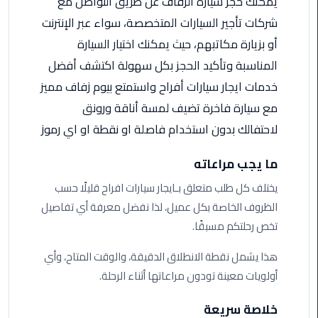
يمكنك حجز سيارة الزفاف عن طريق التواصل مع
اسكندرية
شركات تأجير السيارات المتخصصة، سواء عبر الإنترنت
أو بزيارة مكاتبهم، حيث يمكنك اختيار السيارة
حجز
المناسبة وتأكيد الحجز بكل سهولة اكتشف أفضل
ليموزين
الساحل
خدمات ايجار سيارات أفراح واستمتع بيوم زفاف مميز
الشمالي
مع سيارة فاخرة تضيف لمسة أناقة ورونق
لاحتفالك بدون استخدام فاصلة او نقطة او اي رموز
حجز
ليموزين
ما يجب مراعاته
العين
السخنة
يختلف كل طلب متعلق بـايجار سيارات افراح قليلًا حسب
الظروف الخاصة بكل عميل، لذا نفضل معرفة أي تفاصيل
حجز
تخص رحلتكم مسبقًا.
ليموزين
شرم
هذا يشمل نقطة الانطلاق الدقيقة، والوقت المتاح، وأي
الشيخ
أولويات معينة تودون مراعاتها أثناء الرحلة.
حجز
خلاصة سريعة