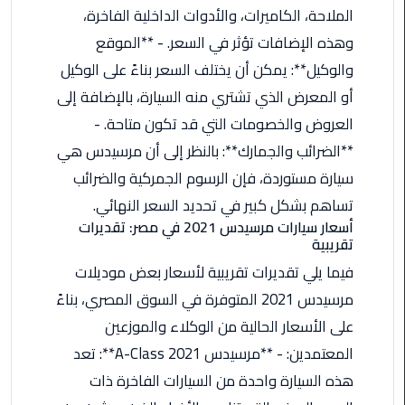
الملاحة، الكاميرات، والأدوات الداخلية الفاخرة،
اسكندرية
وهذه الإضافات تؤثر في السعر. - **الموقع
حجز
والوكيل**: يمكن أن يختلف السعر بناءً على الوكيل
ليموزين
أو المعرض الذي تشتري منه السيارة، بالإضافة إلى
الساحل
العروض والخصومات التي قد تكون متاحة. -
الشمالي
**الضرائب والجمارك**: بالنظر إلى أن مرسيدس هي
حجز
سيارة مستوردة، فإن الرسوم الجمركية والضرائب
ليموزين
تساهم بشكل كبير في تحديد السعر النهائي.
العين
أسعار سيارات مرسيدس 2021 في مصر: تقديرات
السخنة
تقريبية
فيما يلي تقديرات تقريبية لأسعار بعض موديلات
حجز
مرسيدس 2021 المتوفرة في السوق المصري، بناءً
ليموزين
شرم
على الأسعار الحالية من الوكلاء والموزعين
الشيخ
المعتمدين: - **مرسيدس A-Class 2021**: تعد
هذه السيارة واحدة من السيارات الفاخرة ذات
حجز