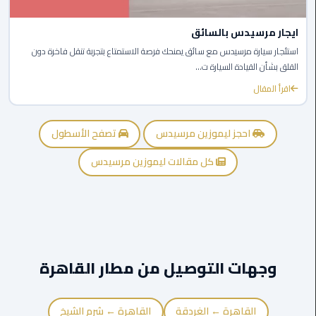
القاهرة
الجديدة
ايجار مرسيدس بالسائق
استئجار سيارة مرسيدس مع سائق يمنحك فرصة الاستمتاع بتجربة تنقل فاخرة دون
ليموزين
القلق بشأن القيادة السيارة ت...
المقطم
اقرأ المقال
ليموزين
المعادي
احجز ليموزين مرسيدس
تصفح الأسطول
كل مقالات ليموزين مرسيدس
ليموزين
العاشر
من
رمضان
ليموزين
وجهات التوصيل من مطار القاهرة
الزمالك
ليموزين
القاهرة ← الغردقة
القاهرة ← شرم الشيخ
المهندسين