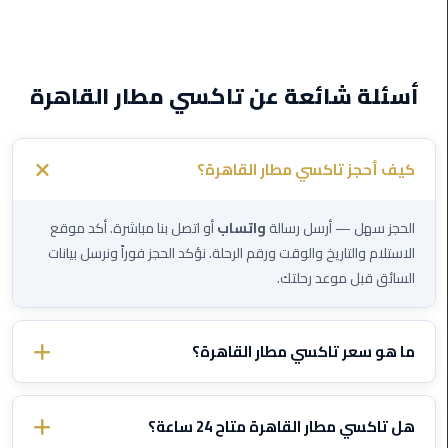
برج
العرب
الى
الساحل
أسئلة شائعة عن تاكسي مطار القاهرة
الشمالي
ليموزين
كيف أحجز تاكسي مطار القاهرة؟
الفيوم
مطار
الحجز سهل — أرسل رسالة
واتساب
أو اتصل بنا مباشرة. أكد موقع
القاهرة
الاستلام والتاريخ والوقت ورقم الرحلة. نؤكد الحجز فوراً ونرسل بيانات
ليموزين
السائق قبل موعد رحلتك.
ليموزين
دهب
ما هو سعر تاكسي مطار القاهرة؟
مكاتب
الأسعار تختلف حسب الوجهة ونوع السيارة. تواصل معنا عبر الواتساب
ليموزين
وأخبرنا بتفاصيل رحلتك وسنرسل لك سعراً ثابتاً مؤكداً — بدون رسوم
هل تاكسي مطار القاهرة متاح 24 ساعة؟
الاسكندرية
خفية أبداً.