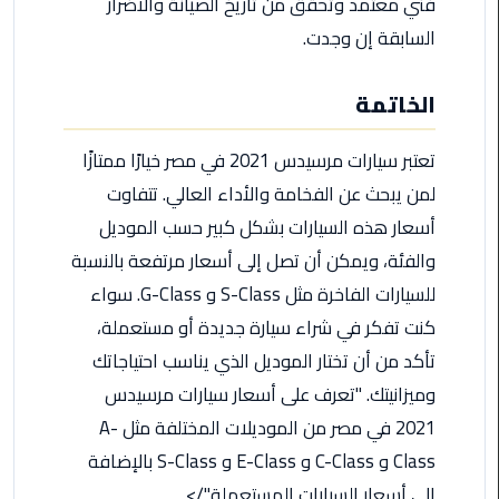
فني معتمد وتحقق من تاريخ الصيانة والأضرار
السابقة إن وجدت.
ليموزين
مطار
الخاتمة
برج
العرب
تعتبر سيارات مرسيدس 2021 في مصر خيارًا ممتازًا
ليموزين
لمن يبحث عن الفخامة والأداء العالي. تتفاوت
المطار
أسعار هذه السيارات بشكل كبير حسب الموديل
الخط
والفئة، ويمكن أن تصل إلى أسعار مرتفعة بالنسبة
الساخن
للسيارات الفاخرة مثل S-Class و G-Class. سواء
ليموزين
كنت تفكر في شراء سيارة جديدة أو مستعملة،
مطار
تأكد من أن تختار الموديل الذي يناسب احتياجاتك
العلمين
وميزانيتك. "تعرف على أسعار سيارات مرسيدس
ليموزين
2021 في مصر من الموديلات المختلفة مثل A-
توصيل
Class و C-Class و E-Class و S-Class بالإضافة
المطار
إلى أسعار السيارات المستعملة."/>