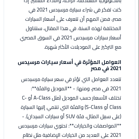
بالتكنولوجيا المتقدمة، الراحة، والأداء المتميز. إذا
من
كنت تفكر في شراء سيارة مرسيدس 2021 في
القاهرة
مصر، فمن المهم أن تتعرف على أسعار السيارات
الى
مطار
المختلفة لهذه السنة. في هذا المقال، سنتناول
برج
أسعار سيارات مرسيدس 2021 في السوق المصري
العرب
مع التركيز على الموديلات الأكثر شهرة.
ليموزين
العوامل المؤثرة في أسعار سيارات مرسيدس
من
2021 في مصر
مطار
برج
تتعدد العوامل التي تؤثر في سعر سيارة مرسيدس
العرب
2021 في مصر، ومنها: - **الموديل والفئة**:
تختلف الأسعار حسب الموديل (مثل A-Class أو C-
ايجار
Class أو S-Class) والفئة التي تنتمي إليها السيارة
سارات
مرسيدس
(على سبيل المثال، فئة SUV أو سيارات السيدان). -
**المواصفات والخيارات**: تحتوي سيارات مرسيدس
حجز
2021 على العديد من الخيارات الإضافية مثل نظام
ليموزين