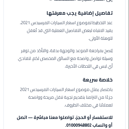
ليموزين
تفاصيل إضافية يجب معرفتها
مطار
مرسي
عند التخطيط لموضوع اسعار السيارات المرسيدس 2021،
مطروح
يفيد الانتباه لبعض التفاصيل العملية التي قد تُغفل
للوهلة الأولى.
ليموزين
مطار
يُنصح بمراجعة الموعد والوجهة بدقة، والتأكد من توفر
اكتوبر
وسيلة تواصل واضحة مع السائق المخصص لكم، لتفادي
أي لبس في اللحظات الأخيرة.
ليموزين
مطار
خلاصة سريعة
الغردقة
باختصار، يمثل موضوع اسعار السيارات المرسيدس 2021
جزءًا من التزامنا بتقديم تجربة تنقل مريحة وواضحة
ليموزين
لعملائنا في مختلف الظروف.
مطار
القاهرة
للاستفسار أو الحجز، تواصلوا معنا مباشرة — اتصل
أسعار
أو واتساب 01000948802.