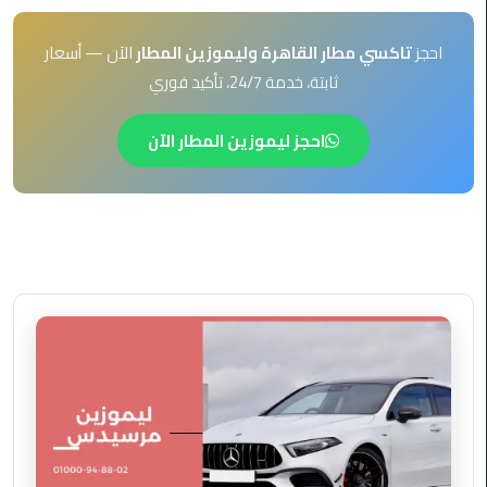
EN
ليموزين
احجز
تاكسي مطار القاهرة وليموزين المطار
الآن — أسعار
AR
برج
ثابتة، خدمة 24/7، تأكيد فوري
العرب
العين
السخنة
احجز ليموزين المطار الآن
ليموزين
برج
العرب
الغردقة
ليموزين
برج
العرب
القاهرة
ليموزين
برج