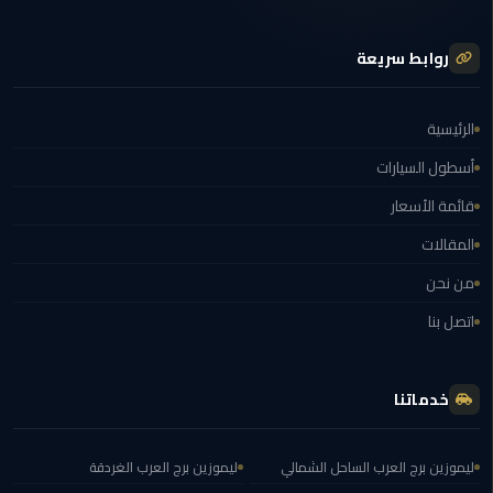
ليموزين
الجيزة
روابط سريعة
ليموزين
رجال
الرئيسية
الاعمال
أسطول السيارات
ليموزين
قائمة الأسعار
حدائق
المقالات
الاهرام
من نحن
ليموزين
اتصل بنا
الشيخ
زايد
خدماتنا
ليموزين
طنطا
ليموزين برج العرب الساحل الشمالي
ليموزين برج العرب الغردقة
ليموزين