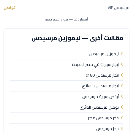
الي
مرسيدس VIP
تواصل
مرسي
مطروح
أسعار ثابتة — بدون رسوم خفية
تاكسي
مقالات أخرى — ليموزين مرسيدس
اسكندريه
ليموزين مرسيدس
ليموزين
مطار
ايجار سيارات في مصر الجديدة
برج
ايجار مرسيدس c180
العرب
والإسكندرية
ايجار مرسيدس بالسائق
أرخص سيارة مرسيدس
ليموزين
دمياط
توكيل مرسيدس الدائري
حجز مرسيدس مصر
ليموزين
من
حجز مرسيدس
الاسكندرية