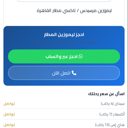
الي
ليموزين مرسيدس
/
تاكسي مطار القاهرة
اسكندرية
تاكسي
العاصمة
احجز ليموزين المطار
أسعار ثابتة، سائقون محترفون، خدمة 24/7
ليموزين
مطار
احجز عبر واتساب
برج
العرب
الدولي
اتصل الآن
تاكسي
لندن
اسأل عن سعر رحلتك
سيدان (4 ركاب)
تواصل
ليموزين
مطار
أكسبندر (7 ركاب)
تواصل
برج
هاي إس (13 راكب)
تواصل
العرب