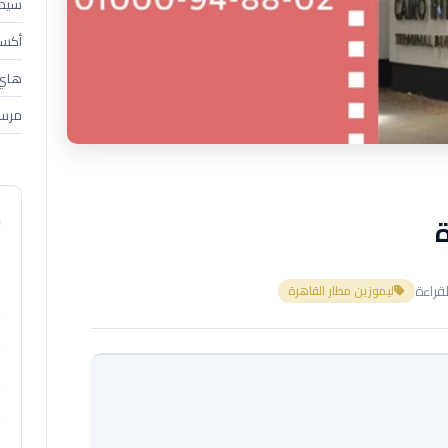
سيدان (4
أكسبندر 
هاي إس 
مرسي
م
ا
ليموزين مطار القاهرة