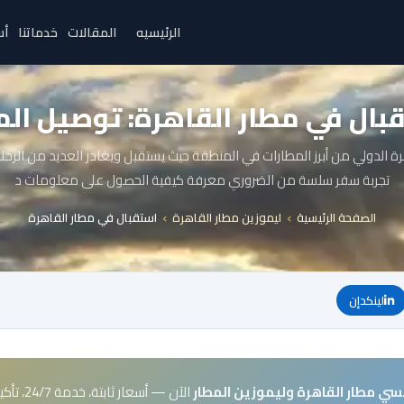
الرئيسيه
المقالات
خدماتنا
أس
بال في مطار القاهرة: توصيل الم
هرة الدولي من أبرز المطارات في المنطقة حيث يستقبل ويغادر العديد من الرحل
تجربة سفر سلسة من الضروري معرفة كيفية الحصول على معلومات د
الصفحة الرئيسية
ليموزين مطار القاهرة
استقبال في مطار القاهرة
لينكدإن
سي مطار القاهرة وليموزين المطار
الآن — أسعار ثابتة، خدمة 24/7، تأكيد فوري