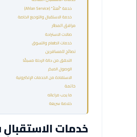
مطروح
خدمة "أهلاً" (Ahlan Service)
خدمة الاستقبال والتوديع الخاصة
ليموزين
مرافق المطار
مطار
العالمين
صالات الاستراحة
خدمات الطعام والتسوق
ليموزين
نصائح للمسافرين
مطار
التحقق من حالة الرحلة مسبقًا
برج
الوصول المبكر
العرب
اسكندرية
الاستفادة من الخدمات الإلكترونية
خاتمة
ليموزين
ما يجب مراعاته
مطار
خلاصة سريعة
برج
العرب
الاسكندرية
خدمات الاستقبال ف
ليموزين