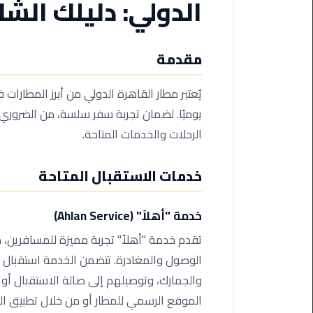
الدولي: دليلك الش
من
القاهرة
الى
مقدمة
مطار
برج
العرب
يُعتبر مطار القاهرة الدولي من أبرز المطارات
يوميًا. لضمان تجربة سفر سلسة، من الضرور
ليموزين
الرحلات والخدمات المتاحة.
من
مطار
خدمات الاستقبال المتاحة
برج
العرب
خدمة "أهلاً" (Ahlan Service)
ايجار
تقدم خدمة "أهلاً" تجربة مميزة للمسافرين،
سارات
مرسيدس
الوصول والمغادرة. تتضمن الخدمة استقبال الر
والجمارك، وتوصيلهم إلى صالة الاستقبال أو
حجز
الموقع الرسمي للمطار أو من خلال تطبيق الم
ليموزين