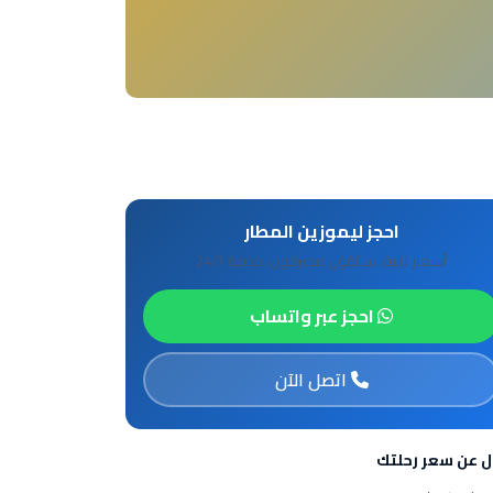
احجز ليموزين المطار
أسعار ثابتة، سائقون محترفون، خدمة 24/7
احجز عبر واتساب
اتصل الآن
ل عن سعر رحلتك