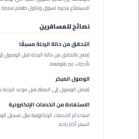
ليموزين
مرسى
الاستمتاع بتجربة تسوق وتناول طعام مميزة أ
مطروح
نصائح للمسافرين
حجز
ليموزين
التحقق من حالة الرحلة مسبقًا
مطار
سفنكس
يُنصح بالتحقق من حالة الرحلة قبل الوصول إل
تأخيرات غير متوقعة.
خدمة
ليموزين
الوصول المبكر
الغردقة
يُفضل الوصول إلى المطار قبل موعد الرحلة 
ليموزين
دهب
الاستفادة من الخدمات الإلكترونية
الى
استخدام الخدمات الإلكترونية مثل تسجيل الو
القاهرة
السفر أكثر راحة.
والعكس