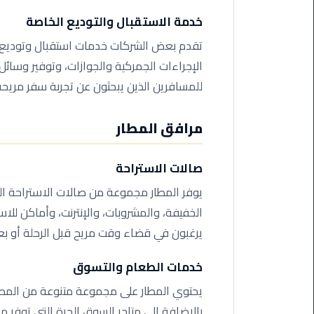
اسكندرية
خدمة الاستقبال والتوديع الخاصة
تقدم بعض الشركات خدمات استقبال وتوديع 
حجز
ليموزين
الإجراءات الجمركية والجوازات، وتوفير وسائل
الساحل
للمسافرين الذين يبحثون عن تجربة سفر مريحة
الشمالي
مرافق المطار
حجز
ليموزين
العين
صالات الاستراحة
السخنة
يوفر المطار مجموعة من صالات الاستراحة ال
الخفيفة، والمشروبات، والإنترنت، وأماكن للاس
حجز
ليموزين
يرغبون في قضاء وقت مريح قبل الرحلة أو بع
شرم
الشيخ
خدمات الطعام والتسوق
يحتوي المطار على مجموعة متنوعة من المطاع
حجز
بالإضافة إلى متاجر السوق الحرة التي توفر