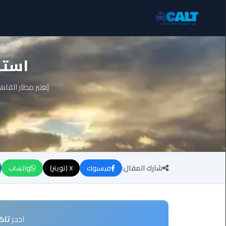
ليموزين
استق
برج
العرب
الساحل
يُعتبر مطار القا
الشمالي
ليموزين
برج
العرب
العاصمة
شارك المقال:
فيسبوك
X (تويتر)
واتساب
ليموزين
برج
العرب
العجمي
احجز
تاك