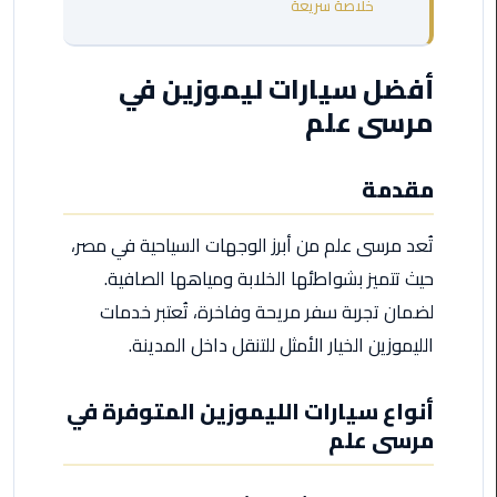
خلاصة سريعة
من
القاهرة
الى
أفضل سيارات ليموزين في
مطار
مرسى علم
برج
العرب
مقدمة
ليموزين
من
تُعد مرسى علم من أبرز الوجهات السياحية في مصر،
مطار
حيث تتميز بشواطئها الخلابة ومياهها الصافية.
برج
العرب
لضمان تجربة سفر مريحة وفاخرة، تُعتبر خدمات
الليموزين الخيار الأمثل للتنقل داخل المدينة.
ايجار
سارات
أنواع سيارات الليموزين المتوفرة في
مرسيدس
مرسى علم
حجز
ليموزين