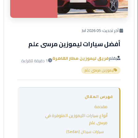
العرب
دهب
ليموزين
آخر تحديث:
05 Jul 2026
برج
العرب
أفضل سيارات ليموزين مرسى علم
راس
سدر
بقلم
فريق ليموزين مطار القاهرة
1 دقيقة للقراءة
ليموزين
ليموزين مرسي علم
برج
العرب
شرم
فهرس المقال
الشيخ
مقدمة
ليموزين
أنواع سيارات الليموزين المتوفرة في
برج
مرسى علم
العرب
سيارات سيدان (Sedan)
مرسي