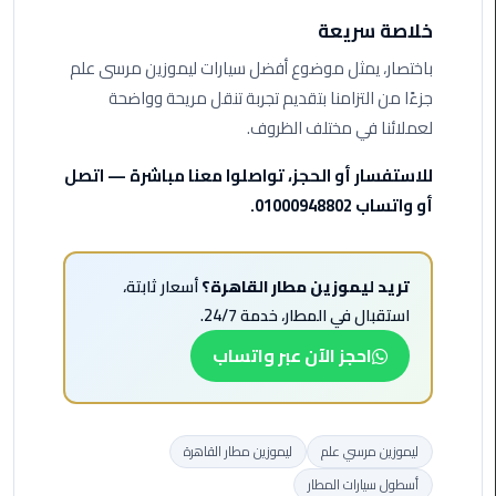
خلاصة سريعة
ليموزين
باختصار، يمثل موضوع أفضل سيارات ليموزين مرسى علم
مطار
جزءًا من التزامنا بتقديم تجربة تنقل مريحة وواضحة
برج
لعملائنا في مختلف الظروف.
العرب
للاستفسار أو الحجز، تواصلوا معنا مباشرة — اتصل
ليموزين
أو واتساب 01000948802.
المطار
الخط
الساخن
تريد ليموزين مطار القاهرة؟
أسعار ثابتة،
استقبال في المطار، خدمة 24/7.
ليموزين
مطار
احجز الآن عبر واتساب
العلمين
ليموزين
توصيل
ليموزين مرسي علم
ليموزين مطار القاهرة
المطار
أسطول سيارات المطار