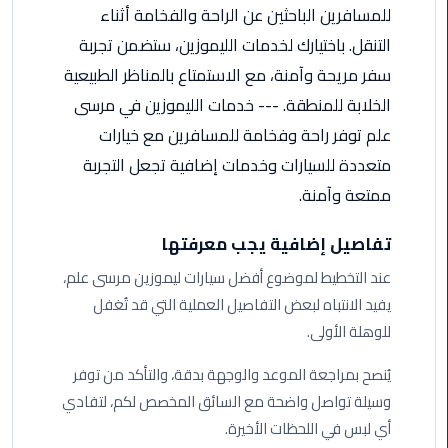
للمسافرين الباحثين عن الراحة والفخامة أثناء
الأحمر
من
التنقل. باختيارك لخدمات الليموزين، ستضمن تجربة
مطار
سفر مريحة وآمنة، مع الاستمتاع بالمناظر الطبيعية
القاهرة
الخلابة للمنطقة. --- خدمات الليموزين في مرسى
علم توفر راحة وفخامة للمسافرين مع خيارات
ليموزين
مطار
متعددة للسيارات وخدمات إضافية تجعل التجربة
القاهرة
ممتعة وآمنة.
ليموزين
تفاصيل إضافية يجب معرفتها
السخنة
عند التخطيط لموضوع أفضل سيارات ليموزين مرسى علم،
يفيد الانتباه لبعض التفاصيل العملية التي قد تُغفل
ليموزين
مطار
للوهلة الأولى.
سفنكس
يُنصح بمراجعة الموعد والوجهة بدقة، والتأكد من توفر
ليموزين
وسيلة تواصل واضحة مع السائق المخصص لكم، لتفادي
القاهرة
أي لبس في اللحظات الأخيرة.
اسكندرية