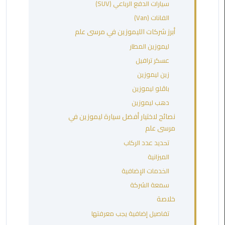
سيارات الدفع الرباعي (SUV)
مطروح
الفانات (Van)
ليموزين
أبرز شركات الليموزين في مرسى علم
مطار
ليموزين المطار
العالمين
عسكر ترافيل
زين ليموزين
ليموزين
باڤلو ليموزين
مطار
برج
دهب ليموزين
العرب
نصائح لاختيار أفضل سيارة ليموزين في
اسكندرية
مرسى علم
تحديد عدد الركاب
ليموزين
الميزانية
مطار
الخدمات الإضافية
برج
العرب
سمعة الشركة
الاسكندرية
خلاصة
تفاصيل إضافية يجب معرفتها
ليموزين