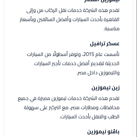
ليموزين
مرسى
تقدم هذه الشركة خدمات نقل الركاب من وإلى
مطروح
القاهرة بأحدث السيارات وأفضل السائقين وبأسعار
مناسبة.
حجز
ليموزين
عسكر ترافيل
مطار
سفنكس
تأسست عام 2015، وتوفر أسطولًا من السيارات
الحديثة لتقديم أفضل خدمات تأجير السيارات
خدمة
والليموزين داخل مصر.
ليموزين
الغردقة
زين ليموزين
ليموزين
تقدم هذه الشركة خدمات ليموزين مميزة في جميع
دهب
محافظات ومطارات مصر، مع التركيز على سهولة
الى
الطلب والتنقل بأحدث السيارات.
القاهرة
والعكس
باڤلو ليموزين