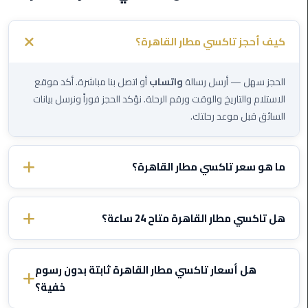
الي
مرسي
كيف أحجز تاكسي مطار القاهرة؟
مطروح
تاكسي
الحجز سهل — أرسل رسالة
واتساب
أو اتصل بنا مباشرة. أكد موقع
اسكندريه
الاستلام والتاريخ والوقت ورقم الرحلة. نؤكد الحجز فوراً ونرسل بيانات
السائق قبل موعد رحلتك.
ليموزين
مطار
برج
ما هو سعر تاكسي مطار القاهرة؟
العرب
والإسكندرية
الأسعار تختلف حسب الوجهة ونوع السيارة. تواصل معنا عبر الواتساب
وأخبرنا بتفاصيل رحلتك وسنرسل لك سعراً ثابتاً مؤكداً — بدون رسوم
هل تاكسي مطار القاهرة متاح 24 ساعة؟
ليموزين
خفية أبداً.
دمياط
نعم، تاكسي مطار القاهرة يعمل
24/7
بما في ذلك الليل والصباح
الباكر والأعياد. نتتبع رحلتك ونعدل وقت الاستلام إذا تأخرت الطائرة —
هل أسعار تاكسي مطار القاهرة ثابتة بدون رسوم
ليموزين
مجاناً
.
خفية؟
من
الاسكندرية