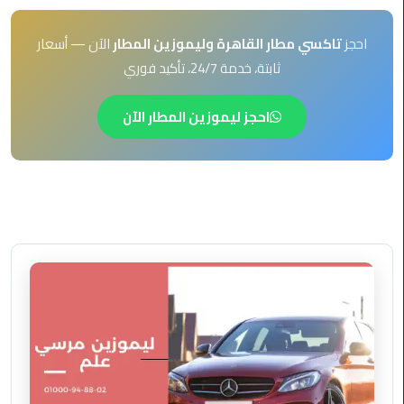
EN
ليموزين
احجز
تاكسي مطار القاهرة وليموزين المطار
الآن — أسعار
AR
برج
ثابتة، خدمة 24/7، تأكيد فوري
العرب
العين
السخنة
احجز ليموزين المطار الآن
ليموزين
برج
العرب
الغردقة
ليموزين
برج
العرب
القاهرة
ليموزين
برج