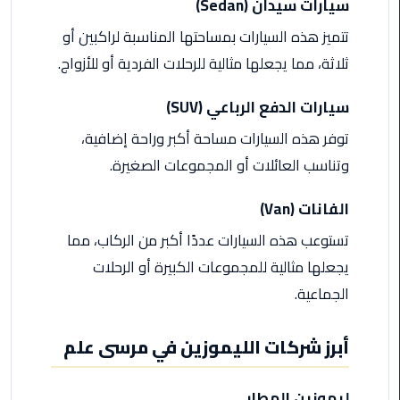
سيارات سيدان (Sedan)
اسكندرية
تتميز هذه السيارات بمساحتها المناسبة لراكبين أو
حجز
ثلاثة، مما يجعلها مثالية للرحلات الفردية أو للأزواج.
ليموزين
الساحل
سيارات الدفع الرباعي (SUV)
الشمالي
توفر هذه السيارات مساحة أكبر وراحة إضافية،
وتناسب العائلات أو المجموعات الصغيرة.
حجز
ليموزين
الفانات (Van)
العين
السخنة
تستوعب هذه السيارات عددًا أكبر من الركاب، مما
يجعلها مثالية للمجموعات الكبيرة أو الرحلات
حجز
الجماعية.
ليموزين
شرم
الشيخ
أبرز شركات الليموزين في مرسى علم
حجز
ليموزين المطار