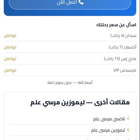
اتصل الآن
ليموزين
مطار
شرم
اسأل عن سعر رحلتك
الشيخ
سيدان (4 ركاب)
تواصل
ليموزين
أكسبندر (7 ركاب)
تواصل
مطار
القاهرة
هاي إس (13 راكب)
تواصل
الخط
الساخن
مرسيدس VIP
تواصل
أسعار ثابتة — بدون رسوم خفية
ليموزين
مطار
العاصمة
مقالات أخرى — ليموزين مرسي علم
الادارية
تاكسي مرسي علم
ليموزين
مطار
ليموزين مرسى علم
القاهرة