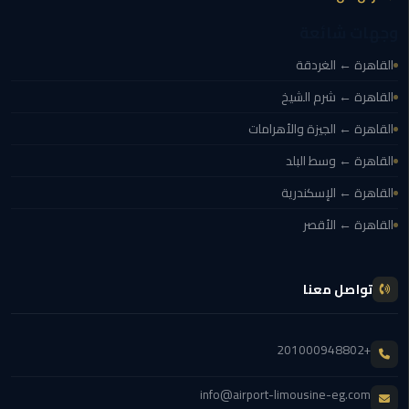
القاهرة
وجهات شائعة
الجديدة
القاهرة ← الغردقة
ليموزين
القاهرة ← شرم الشيخ
المقطم
القاهرة ← الجيزة والأهرامات
ليموزين
القاهرة ← وسط البلد
المعادي
القاهرة ← الإسكندرية
ليموزين
القاهرة ← الأقصر
العاشر
من
رمضان
تواصل معنا
ليموزين
الزمالك
+201000948802
ليموزين
info@airport-limousine-eg.com
المهندسين