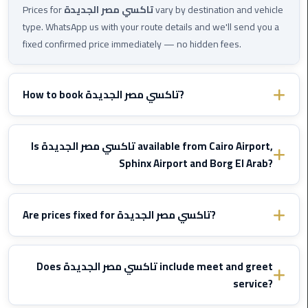
Prices for
تاكسي مصر الجديدة
vary by destination and vehicle
New
type. WhatsApp us with your route details and we'll send you a
Capital
fixed confirmed price immediately — no hidden fees.
Taxi
airport
How to book تاكسي مصر الجديدة?
taxi
cairo
Book
تاكسي مصر الجديدة
easily via WhatsApp or phone call.
We confirm your booking instantly and send driver details
Is تاكسي مصر الجديدة available from Cairo Airport,
North
before your trip.
Coast
Sphinx Airport and Borg El Arab?
Taxi
Yes, we offer
تاكسي مصر الجديدة
transfers from/to Cairo
International Airport (
CAI
), Sphinx Airport (
SPX
) and Borg El Arab
cairo
Are prices fixed for تاكسي مصر الجديدة?
Airport (
HBE
) with professional drivers available 24/7.
airport
travel
Yes, all prices for
تاكسي مصر الجديدة
are
fixed and agreed
in advance
. No hidden fees, no meter — what you see is what
Does تاكسي مصر الجديدة include meet and greet
Prices
you pay. Prices are not affected by traffic or waiting due to flight
service?
Limousine
delays.