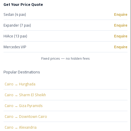
Get Your Price Quote
Egypt
Limousine
Sedan (4 pax)
Enquire
Expander (7 pax)
Enquire
Hurghada
Taxi
HiAce (13 pax)
Enquire
Mercedes VIP
Enquire
Limousine
Companies
Fixed prices — no hidden fees
at
Cairo
Popular Destinations
Airport
Cairo → Hurghada
Limousine
Cairo → Sharm El Sheikh
Companies
in
Cairo → Giza Pyramids
Cairo
Cairo → Downtown Cairo
Limousine
Cairo → Alexandria