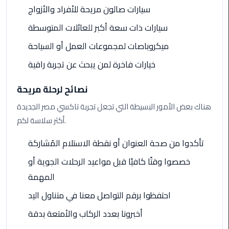
Book
سيارات صالون مريحة للأفراد والأزواج
Airport
سيارات ذات سعة أكبر للعائلات المتوسطة
Limousine
ميكروباصات لمجموعات العمل أو السياحة
Book
خيارات فاخرة لمن يبحث عن تجربة راقية
Cairo
Airport
نصائح لرحلة مريحة
Limousine
هناك بعض الأمور البسيطة التي تجعل تجربة تاكسي مصر الجديدة
Book
أكثر سلاسة لكم.
Limousine
from
تأكدوا من صحة العنوان أو نقطة الاستلام المُشاركة
Cairo
خصصوا وقتًا كافيًا قبل مواعيد الرحلات الجوية أو
Airport
المهمة
Borg
احتفظوا برقم التواصل معنا في متناول اليد
El
أخبرونا بعدد الركاب والأمتعة بدقة
Arab
Airport