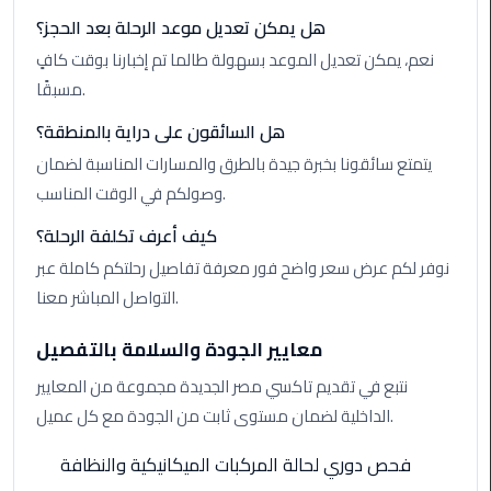
Limousine
هل يمكن تعديل موعد الرحلة بعد الحجز؟
Phone
نعم، يمكن تعديل الموعد بسهولة طالما تم إخبارنا بوقت كافٍ
مسبقًا.
Cairo
Airport
هل السائقون على دراية بالمنطقة؟
Limousine
يتمتع سائقونا بخبرة جيدة بالطرق والمسارات المناسبة لضمان
Phone
وصولكم في الوقت المناسب.
Number
كيف أعرف تكلفة الرحلة؟
Cairo
نوفر لكم عرض سعر واضح فور معرفة تفاصيل رحلتكم كاملة عبر
Airport
التواصل المباشر معنا.
Limousine
Phone
معايير الجودة والسلامة بالتفصيل
Numbers
نتبع في تقديم تاكسي مصر الجديدة مجموعة من المعايير
Cairo
الداخلية لضمان مستوى ثابت من الجودة مع كل عميل.
Airport
فحص دوري لحالة المركبات الميكانيكية والنظافة
Limousine
Price