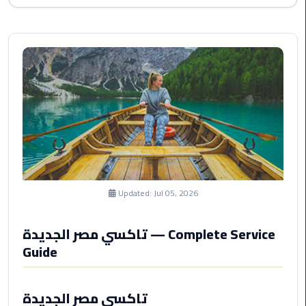
Saint
Catherine
Transfer
Mountain
Trip
Sharm
El
Sheikh
Limousine
Service
Updated:
Jul 05, 2026
shuttle
تاكسي مصر الجديدة — Complete Service
bus
Guide
cairo
airport
تاكسي مصر الجديدة
Sphinx