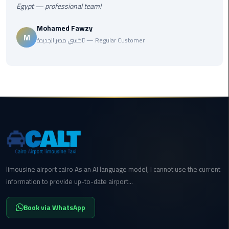
Egypt — professional team!
cairo
Mohamed Fawzy
cab
M
تاكسي مصر الجديدة — Regular Customer
Transfer
Companies
from
Cairo
Airport
cairo
airport
shuttle
limousine airport cairo As an AI language model, I cannot use the current
Transfer
information to provide up-to-date airport...
from
Cairo
Book via WhatsApp
Airport