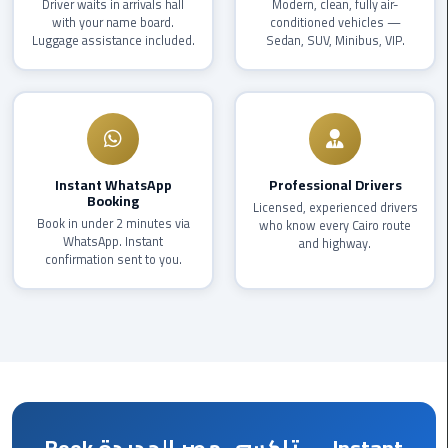
Driver waits in arrivals hall
Modern, clean, fully air-
with your name board.
conditioned vehicles —
Corporate
Luggage assistance included.
Sedan, SUV, Minibus, VIP.
Transfer
Service
Cairo
Business
Dahab
Instant WhatsApp
Professional Drivers
Booking
Limousine
Licensed, experienced drivers
Book in under 2 minutes via
Sinai
who know every Cairo route
WhatsApp. Instant
and highway.
Service
confirmation sent to you.
El
Rehab
Limousine
Service
Group
Transfer