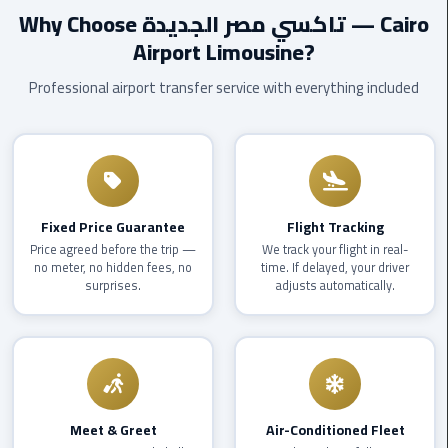
EN
Why Choose تاكسي مصر الجديدة — Cairo
Borg
Airport Limousine?
AR
El
Arab
Professional airport transfer service with everything included
Airport
limousine
reservation
Borg
El
Fixed Price Guarantee
Flight Tracking
Arab
Price agreed before the trip —
We track your flight in real-
no meter, no hidden fees, no
time. If delayed, your driver
Airport
surprises.
adjusts automatically.
Limousine
Service
Cairo
Sightseeing
Tours
Meet & Greet
Air-Conditioned Fleet
Service