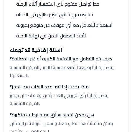
Cairo
خط تواصل مفتوح لأي استفسار أثناء الرحلة
Airport
متابعة فورية لأي تغيير طارئ في الخطة
Transfer
استعداد للتعامل مع أي موقف غير متوقع بمرونة
Cairo
تأكيد الوصول الآمن في نهاية الرحلة
Airport
Transfer
أسئلة إضافية قد تهمك
Services
كيف يتم التعامل مع الأمتعة الكبيرة أو غير المعتادة؟
Cairo
يُفضل إخبارنا بطبيعة الأمتعة مسبقًا لاختيار المركبة المناسبة
Alexandria
لاستيعابها.
Limousine
ماذا يحدث إذا تغير عدد الركاب بعد الحجز؟
Cairo
يُفضل إخبارنا بأي تغيير في العدد بأسرع وقت لضمان تجهيز
Alexandria
المركبة المناسبة.
Limousine
Prices
هل يمكن تحديد سائق بعينه لرحلات متكررة؟
يمكن مناقشة هذا الطلب معنا، ونسعى لتلبيته قدر الإمكان
Cairo
لراحة العملاء الدائمين.