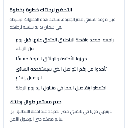
Cairo
التحضير لرحلتك خطوة بخطوة
Airport
قبل موعد تاكسي مصر الجديدة، تساعد هذه الخطوات البسيطة
Limousine
في ضمان بداية سلسة لرحلتكم.
to
Alexandria
راجعوا موعد ونقطة الانطلاق المتفق عليها قبل يوم
من الرحلة
Cairo
Airport
جهزوا الأمتعة والوثائق اللازمة مسبقًا
Taxi
تأكدوا من رقم التواصل الذي سيستخدمه السائق
Cairo
للوصول إليكم
Airport
احتفظوا بتفاصيل الحجز في متناول اليد يوم الرحلة
to
Red
دعم مستمر طوال رحلتك
Sea
Resorts
لا ينتهي دورنا في تاكسي مصر الجديدة عند لحظة الانطلاق، بل
Transfer
نتابع معكم حتى الوصول الآمن.