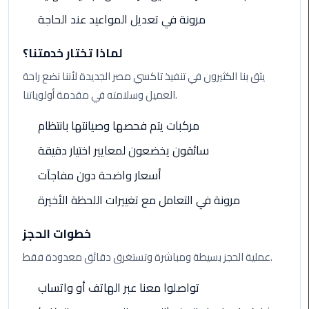
Rental
مرونة في تعديل المواعيد عند الحاجة
Service
لماذا تختار خدمتنا؟
Ahlan
يثق بنا الكثيرون في تنفيذ تاكسي مصر الجديدة لأننا نضع راحة
Service
العميل وسلامته في مقدمة أولوياتنا.
Cairo
Airport
مركبات يتم فحصها وصيانتها بانتظام
Ain
سائقون يخضعون لمعايير اختيار دقيقة
Sokhna
أسعار واضحة دون مفاجآت
Taxi
مرونة في التعامل مع تغييرات اللحظة الأخيرة
Airport
Limousine
خطوات الحجز
Companies
عملية الحجز بسيطة ومباشرة وتستغرق دقائق معدودة فقط.
Airport
تواصلوا معنا عبر الهاتف أو واتساب
Limousine