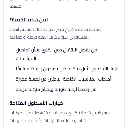
Alexandria
مسبقًا.
Cairo
Limousine
لمن هذه الخدمة؟
صُممت خدمة تاكسي مصر الجديدة لتلائم مختلف أنماط
Alexandria
المسافرين، سواء كانت الرحلة فردية أو جماعية.
Cairo
Limousine
من يفضل الانتقال دون القلق بشأن تفاصيل
Prices
المواصلات
Alexandria
الزوار القادمون لأول مرة والذين يحتاجون إرشادًا موثوقًا
Taxi
أصحاب المناسبات الخاصة الباحثين عن لمسة مميزة
Alexandria
من يخطط لرحلة طويلة ويحتاج مركبة مريحة
to
Cairo
خيارات الأسطول المتاحة
Airport
Limousine
نوفر ضمن خدمة تاكسي مصر الجديدة تشكيلة من المركبات
Prices
لتناسب مختلف الاحتياجات وأحجام المجموعات.