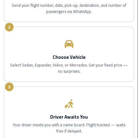
Nasr
Send your flight number, date, pick-up, destination, and number of
City
passengers via WhatsApp.
Limousine
Service
2
New
Cairo
Limousine
Choose Vehicle
Service
Select Sedan, Expander, HiAce, or Mercedes. Get your fixed price —
no surprises.
North
Coast
3
Limousine
Service
Port
Driver Awaits You
Said
Your driver meets you with a name board. Flight tracked — waits
Limousine
free if delayed.
Service