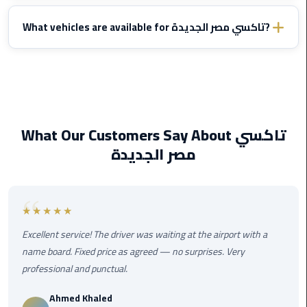
Service
Yes,
تاكسي مصر الجديدة
includes a
meet and greet service
Alexandria
at the arrivals hall. Your driver will wait with a name board and
What vehicles are available for تاكسي مصر الجديدة?
Cairo
assist with luggage at no extra charge.
We offer
Sedan
(4 passengers),
Expander
(7 passengers),
limousine
Toyota HiAce
(13 passengers), and
luxury Mercedes
for
cairo
تاكسي مصر الجديدة. All vehicles are air-conditioned, clean, and
airport
in excellent condition.
What Our Customers Say About تاكسي
Private
Car
مصر الجديدة
with
Driver
★★★★★
Sharm
El
Excellent service! The driver was waiting at the airport with a
Sheikh
name board. Fixed price as agreed — no surprises. Very
Taxi
professional and punctual.
cairo
Ahmed Khaled