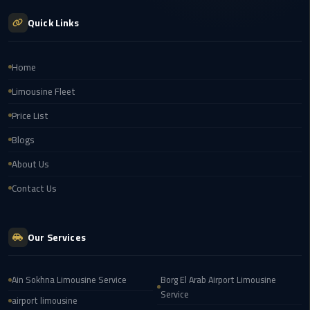
london
Quick Links
cab
egypt
Home
Transfer
Limousine Fleet
from
Cairo
Price List
Airport
Blogs
to
Alexandria
About Us
Contact Us
cairo
airport
car
Our Services
Transfer
Service
Ain Sokhna Limousine Service
Borg El Arab Airport Limousine
Service
from
airport limousine