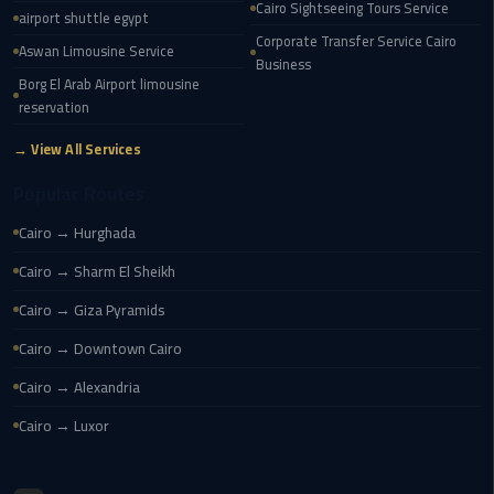
Cairo
Cairo Sightseeing Tours Service
airport shuttle egypt
Airport
Corporate Transfer Service Cairo
Aswan Limousine Service
Business
egypt
Borg El Arab Airport limousine
airport
reservation
taxi
→ View All Services
Transfer
Popular Routes
to
Cairo → Hurghada
Cairo
Airport
Cairo → Sharm El Sheikh
Cairo → Giza Pyramids
Transfer
to
Cairo → Downtown Cairo
Cairo
Cairo → Alexandria
Airport
from
Cairo → Luxor
Anywhere