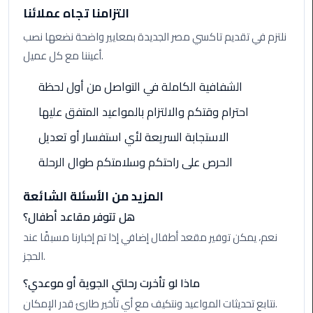
Taxi
التزامنا تجاه عملائنا
نلتزم في تقديم تاكسي مصر الجديدة بمعايير واضحة نضعها نصب
Cairo
أعيننا مع كل عميل.
Airport
Limousine
الشفافية الكاملة في التواصل من أول لحظة
Cars
احترام وقتكم والالتزام بالمواعيد المتفق عليها
Cairo
الاستجابة السريعة لأي استفسار أو تعديل
Airport
الحرص على راحتكم وسلامتكم طوال الرحلة
Limousine
Company
المزيد من الأسئلة الشائعة
Cairo
هل تتوفر مقاعد أطفال؟
Airport
نعم، يمكن توفير مقعد أطفال إضافي إذا تم إخبارنا مسبقًا عند
Limousine
الحجز.
Hotline
ماذا لو تأخرت رحلتي الجوية أو موعدي؟
Cairo
نتابع تحديثات المواعيد ونتكيف مع أي تأخير طارئ قدر الإمكان.
Airport