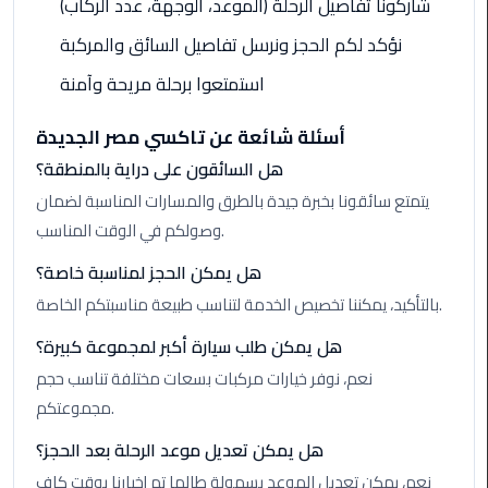
Hotline
شاركونا تفاصيل الرحلة (الموعد، الوجهة، عدد الركاب)
نؤكد لكم الحجز ونرسل تفاصيل السائق والمركبة
Airport
Limousine
استمتعوا برحلة مريحة وآمنة
Phone
Number
أسئلة شائعة عن تاكسي مصر الجديدة
هل السائقون على دراية بالمنطقة؟
Airport
يتمتع سائقونا بخبرة جيدة بالطرق والمسارات المناسبة لضمان
Limousine
وصولكم في الوقت المناسب.
Prices
هل يمكن الحجز لمناسبة خاصة؟
Airport
بالتأكيد، يمكننا تخصيص الخدمة لتناسب طبيعة مناسبتكم الخاصة.
Limousine
Service
هل يمكن طلب سيارة أكبر لمجموعة كبيرة؟
نعم، نوفر خيارات مركبات بسعات مختلفة تناسب حجم
Airport
مجموعتكم.
Transfer
Limousine
هل يمكن تعديل موعد الرحلة بعد الحجز؟
نعم، يمكن تعديل الموعد بسهولة طالما تم إخبارنا بوقت كافٍ