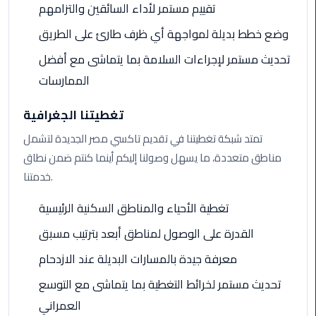
تقييم مستمر لأداء السائقين والتزامهم
وضع خطط بديلة لمواجهة أي ظرف طارئ على الطريق
Cairo
Airport
تحديث مستمر لإجراءات السلامة بما يتماشى مع أفضل
Limousine
الممارسات
Prices
تغطيتنا الجغرافية
Cairo
Airport
تمتد شبكة تغطيتنا في تقديم تاكسي مصر الجديدة لتشمل
Limousine
مناطق متعددة، ما يسهل وصولنا إليكم أينما كنتم ضمن نطاق
Service
خدمتنا.
Cairo
تغطية الأحياء والمناطق السكنية الرئيسية
Airport
القدرة على الوصول لمناطق أبعد بترتيب مسبق
Limousine
Services
معرفة جيدة بالمسارات البديلة عند الازدحام
—
تحديث مستمر لخرائط التغطية بما يتماشى مع التوسع
Complete
Guide
العمراني