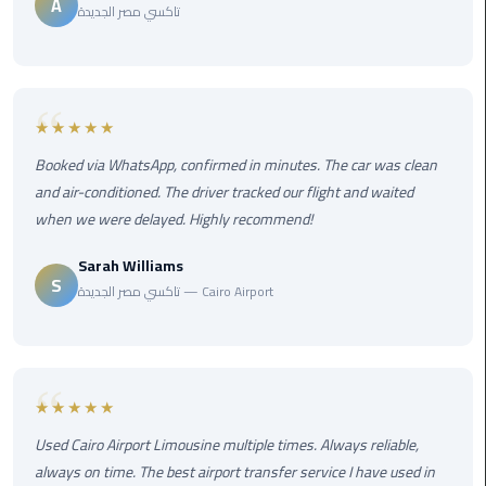
A
airport
تاكسي مصر الجديدة
transportation
sharm
taxi
★★★★★
Booked via WhatsApp, confirmed in minutes. The car was clean
vip
egypt
and air-conditioned. The driver tracked our flight and waited
airport
when we were delayed. Highly recommend!
Sarah Williams
Sphinx
S
تاكسي مصر الجديدة — Cairo Airport
Airport
Taxi
airport
taxi
★★★★★
Used Cairo Airport Limousine multiple times. Always reliable,
Suez
always on time. The best airport transfer service I have used in
Taxi