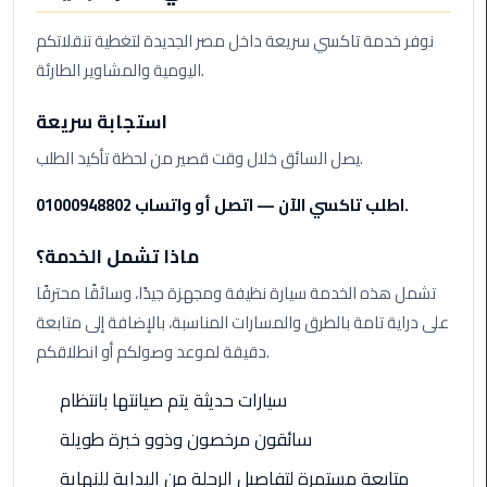
Airport
نوفر خدمة تاكسي سريعة داخل مصر الجديدة لتغطية تنقلاتكم
Limousine
Service
اليومية والمشاوير الطارئة.
استجابة سريعة
taxi
airport
يصل السائق خلال وقت قصير من لحظة تأكيد الطلب.
cairo
اطلب تاكسي الآن — اتصل أو واتساب 01000948802.
taxi
cairo
ماذا تشمل الخدمة؟
airport
تشمل هذه الخدمة سيارة نظيفة ومجهزة جيدًا، وسائقًا محترفًا
على دراية تامة بالطرق والمسارات المناسبة، بالإضافة إلى متابعة
VIP
دقيقة لموعد وصولكم أو انطلاقكم.
Limousine
Premium
سيارات حديثة يتم صيانتها بانتظام
Service
سائقون مرخصون وذوو خبرة طويلة
Wedding
متابعة مستمرة لتفاصيل الرحلة من البداية للنهاية
Car