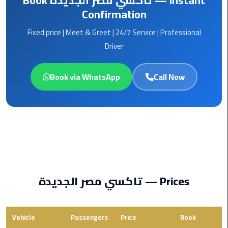
Book تاكسي مصر الجديدة — Instant
from
Confirmation
Cairo
Fixed price | Meet & Greet | 24/7 Service | Professional
Airport
Service
Driver
Hurghada
Book via WhatsApp
Call Now
Limousine
Service
limousine
limousine
service
cairo
تاكسي مصر الجديدة — Prices
Luxor
Limousine
Service
Vehicle
Passengers
Price
Book