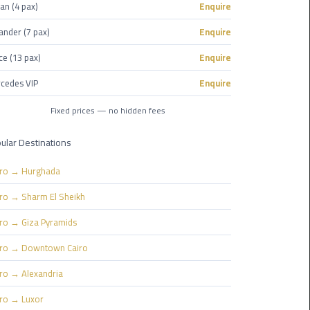
Nasr
an (4 pax)
Enquire
City
ander (7 pax)
Enquire
Limousine
Service
ce (13 pax)
Enquire
cedes VIP
Enquire
New
Cairo
Fixed prices — no hidden fees
Limousine
Service
ular Destinations
North
iro → Hurghada
Coast
iro → Sharm El Sheikh
Limousine
Service
iro → Giza Pyramids
iro → Downtown Cairo
Port
Said
iro → Alexandria
Limousine
iro → Luxor
Service