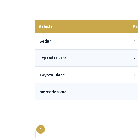
Vehicle
Pa
Sedan
4
Expander SUV
7
Toyota HiAce
13
Mercedes VIP
3
1