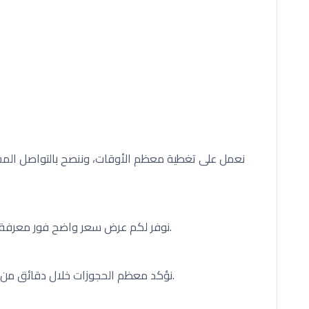
نعمل على تغطية معظم الأوقات، وننصح بالتواصل الم
نوفر لكم عرض سعر واضح فور معرفة تفاصيل رحلتكم كاملة عبر التواصل المباشر معنا.
نؤكد معظم الحجوزات خلال دقائق من التواصل معنا، مع مراعاة تفاصيل رحلتكم كاملة.