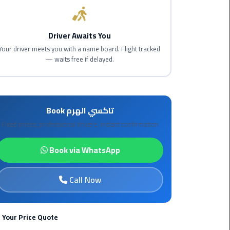
Maadi
Limousine
Driver Awaits You
Service
Your driver meets you with a name board. Flight tracked
— waits free if delayed.
Madinaty
Limousine
Service
Book تاكسي الهرم
Mansoura
Limousine
Fixed prices, professional drivers, instant confirmation
Service
Book via WhatsApp
Mercedes
Car
Call Now
Rental
with
Driver
 Your Price Quote