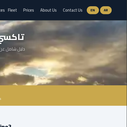
ces
Fleet
Prices
About Us
Contact Us
EN
AR
Ain
تاكسي 
Sokhna
Limousine
Service
دليل شامل عن 
airport
limousine
airport
shuttle
egypt
s
Aswan
Limousine
Service
mousine?