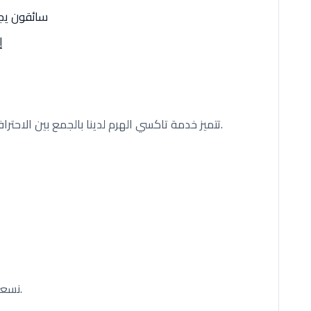
سائقون يجي
إ
تتميز خدمة تاكسي الهرم لدينا بالجمع بين الاحترافية والمرونة اللازمة لتلبية مختلف احتياجات السفر.
نسعى لجعل تجربة الحجز سهلة قدر الإمكان لعملائنا.