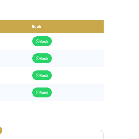
from
Cairo
Airport
Service
Book
Book
Hurghada
Limousine
Service
Book
limousine
Book
limousine
Book
service
cairo
Luxor
Limousine
Service