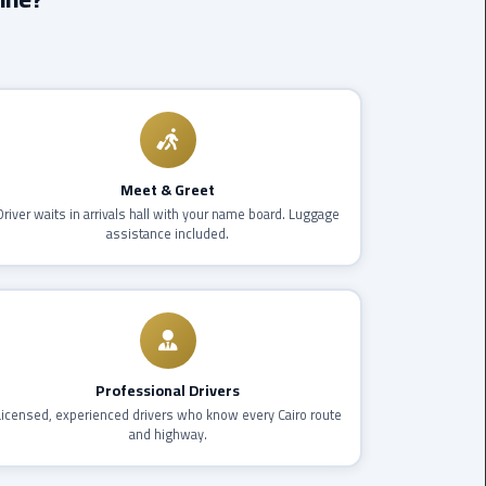
Borg
El
Arab
Airport
limousine
reservation
Meet & Greet
Driver waits in arrivals hall with your name board. Luggage
Borg
assistance included.
El
Arab
Airport
Limousine
Service
Professional Drivers
Cairo
Licensed, experienced drivers who know every Cairo route
Sightseeing
and highway.
Tours
Service