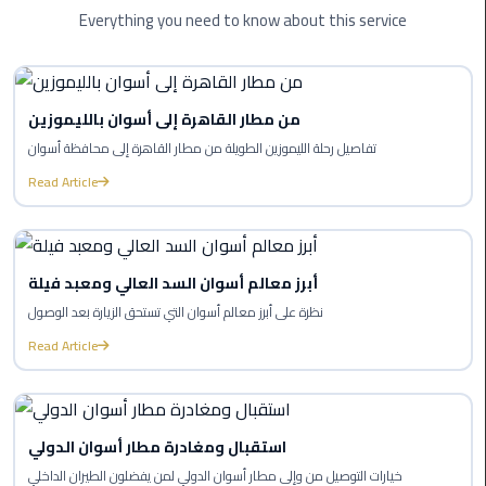
Company
Everything you need to know about this service
in
Cairo
Limousine
من مطار القاهرة إلى أسوان بالليموزين
from
تفاصيل رحلة الليموزين الطويلة من مطار القاهرة إلى محافظة أسوان
Alexandria
to
Read Article
Cairo
Airport
أبرز معالم أسوان السد العالي ومعبد فيلة
Limousine
from
نظرة على أبرز معالم أسوان التي تستحق الزيارة بعد الوصول
Cairo
Read Article
Airport
Limousine
from
استقبال ومغادرة مطار أسوان الدولي
Cairo
خيارات التوصيل من وإلى مطار أسوان الدولي لمن يفضلون الطيران الداخلي