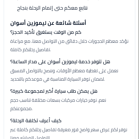
Hotline
نتابع معكم حتى إتمام الرحلة بنجاح
Airport
أسئلة شائعة عن ليموزين أسوان
Limousine
Phone
كم من الوقت يستغرق تأكيد الحجز؟
Number
نؤكد معظم الحجوزات خلال دقائق من التواصل معنا، مع مراعاة
تفاصيل رحلتكم كاملة.
Airport
Limousine
هل تتوفر خدمة ليموزين أسوان على مدار الساعة؟
Prices
نعمل على تغطية معظم الأوقات، وننصح بالتواصل المسبق
لضمان توفر السيارة المناسبة في موعدكم بالتحديد.
Airport
Limousine
هل يمكن طلب سيارة أكبر لمجموعة كبيرة؟
Service
نعم، نوفر خيارات مركبات بسعات مختلفة تناسب حجم
مجموعتكم.
Airport
Transfer
كيف أعرف تكلفة الرحلة؟
Limousine
نوفر لكم عرض سعر واضح فور معرفة تفاصيل رحلتكم كاملة عبر
التواصل المباشر معنا.