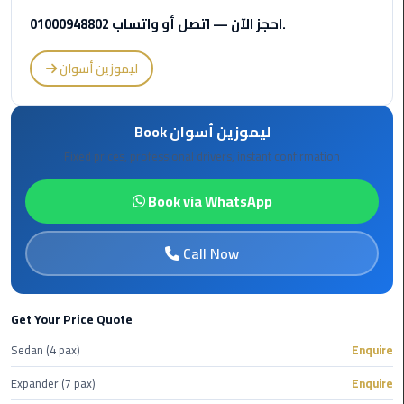
International
احجز الآن — اتصل أو واتساب 01000948802.
Airport
Limousine
ليموزين أسوان
Cairo
Limousine
Book ليموزين أسوان
Fixed prices, professional drivers, instant confirmation
Cairo
Limousine
Book via WhatsApp
Companies
Cairo
Call Now
Limousine
Company
Get Your Price Quote
Cairo
Sedan (4 pax)
Enquire
Limousine
Service
Expander (7 pax)
Enquire