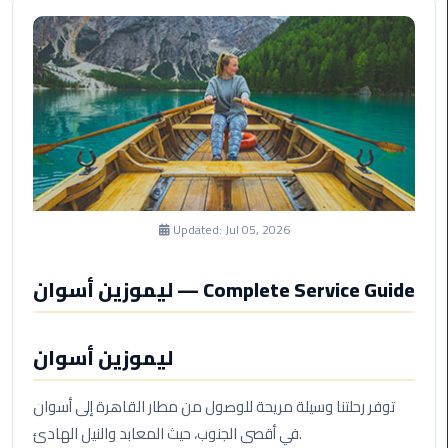
Saint
Catherine
Transfer
Mountain
Trip
Sharm
El
Sheikh
Updated:
Jul 05, 2026
Limousine
Service
ليموزين أسوان — Complete Service Guide
shuttle
bus
ليموزين أسوان
cairo
airport
توفر رحلتنا وسيلة مريحة للوصول من مطار القاهرة إلى أسوان
في أقصى الجنوب، حيث المعابد والنيل الهادئ.
Sphinx