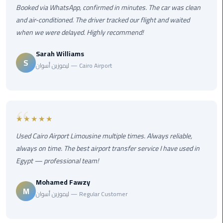
airport
Booked via WhatsApp, confirmed in minutes. The car was clean
transportation
and air-conditioned. The driver tracked our flight and waited
when we were delayed. Highly recommend!
sharm
taxi
Sarah Williams
S
ليموزين أسوان — Cairo Airport
vip
egypt
airport
★★★★★
Sphinx
Airport
Used Cairo Airport Limousine multiple times. Always reliable,
Taxi
always on time. The best airport transfer service I have used in
Egypt — professional team!
airport
Mohamed Fawzy
taxi
M
ليموزين أسوان — Regular Customer
Suez
Taxi