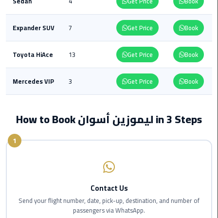
Sedan
4
Get Price
Book
Maadi
Limousine
Expander SUV
7
Get Price
Book
Service
Toyota HiAce
13
Get Price
Book
Madinaty
Limousine
Service
Mercedes VIP
3
Get Price
Book
Mansoura
How to Book ليموزين أسوان in 3 Steps
Limousine
Service
1
Mercedes
Car
Rental
with
Contact Us
Driver
Send your flight number, date, pick-up, destination, and number of
passengers via WhatsApp.