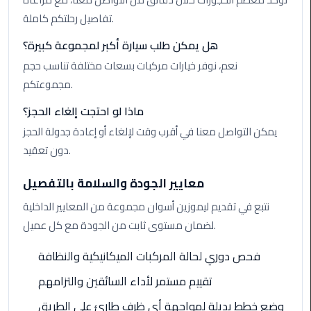
Limousine
تفاصيل رحلتكم كاملة.
Phone
هل يمكن طلب سيارة أكبر لمجموعة كبيرة؟
نعم، نوفر خيارات مركبات بسعات مختلفة تناسب حجم
Cairo
Airport
مجموعتكم.
Limousine
ماذا لو احتجت إلغاء الحجز؟
Phone
Number
يمكن التواصل معنا في أقرب وقت لإلغاء أو إعادة جدولة الحجز
دون تعقيد.
Cairo
Airport
معايير الجودة والسلامة بالتفصيل
Limousine
نتبع في تقديم ليموزين أسوان مجموعة من المعايير الداخلية
Phone
لضمان مستوى ثابت من الجودة مع كل عميل.
Numbers
فحص دوري لحالة المركبات الميكانيكية والنظافة
Cairo
Airport
تقييم مستمر لأداء السائقين والتزامهم
Limousine
وضع خطط بديلة لمواجهة أي ظرف طارئ على الطريق
Price