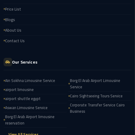
london
Price List
cab
Blogs
egypt
About Us
Transfer
Contact Us
from
Cairo
Airport
Our Services
to
Alexandria
Ain Sokhna Limousine Service
Borg El Arab Airport Limousine
cairo
Service
airport limousine
airport
Cairo Sightseeing Tours Service
airport shuttle egypt
car
Corporate Transfer Service Cairo
Aswan Limousine Service
Business
Transfer
Borg El Arab Airport limousine
Service
reservation
from
→ View All Services