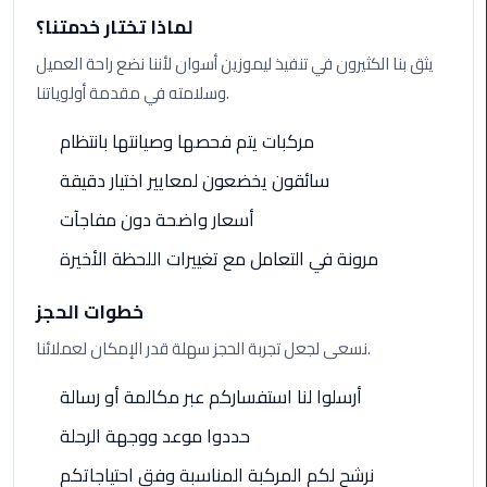
Rental
لماذا تختار خدمتنا؟
Service
يثق بنا الكثيرون في تنفيذ ليموزين أسوان لأننا نضع راحة العميل
وسلامته في مقدمة أولوياتنا.
Ahlan
Service
مركبات يتم فحصها وصيانتها بانتظام
Cairo
Airport
سائقون يخضعون لمعايير اختيار دقيقة
أسعار واضحة دون مفاجآت
Ain
Sokhna
مرونة في التعامل مع تغييرات اللحظة الأخيرة
Taxi
خطوات الحجز
Airport
نسعى لجعل تجربة الحجز سهلة قدر الإمكان لعملائنا.
Limousine
Companies
أرسلوا لنا استفساركم عبر مكالمة أو رسالة
حددوا موعد ووجهة الرحلة
Airport
Limousine
نرشح لكم المركبة المناسبة وفق احتياجاتكم