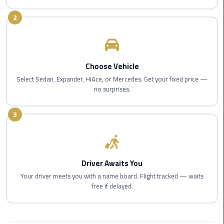
Nasr
City
2
Limousine
Service
New
Choose Vehicle
Cairo
Select Sedan, Expander, HiAce, or Mercedes. Get your fixed price —
Limousine
no surprises.
Service
3
North
Coast
Limousine
Service
Driver Awaits You
Your driver meets you with a name board. Flight tracked — waits
Port
free if delayed.
Said
Limousine
Service