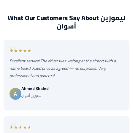
Service
excellent condition.
Alexandria
Cairo
What Our Customers Say About ليموزين
أسوان
limousine
cairo
airport
★★★★★
Private
Excellent service! The driver was waiting at the airport with a
Car
name board. Fixed price as agreed — no surprises. Very
with
professional and punctual.
Driver
Ahmed Khaled
Sharm
A
ليموزين أسوان
El
Sheikh
Taxi
★★★★★
cairo