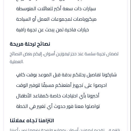
Book
سيارات ذات سعة أكبر للعائلات المتوسطة
Airport
Limousine
ميكروباصات لمجموعات العمل أو السياحة
خيارات فاخرة لمن يبحث عن تجربة راقية
Book
Cairo
نصائح لرحلة مريحة
Airport
Limousine
لضمان تجربة سلسة عند حجز ليموزين أسوان، إليكم بعض النصائح
العملية.
Book
Limousine
شاركونا تفاصيل رحلتكم بدقة قبل الموعد بوقت كافٍ
from
احرصوا على تجهيز أمتعتكم مسبقًا لتوفير الوقت
Cairo
Airport
أخبرونا بأي احتياجات خاصة كمقاعد الأطفال
تواصلوا معنا فور حدوث أي تغيير في الخطة
Borg
El
التزامنا تجاه عملائنا
Arab
Airport
نلتزم في تقديم ليموزين أسوان بمعايير واضحة نضعها نصب أعيننا