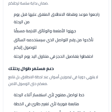
ضمان بداية سلسة لرحلتكم.
Cairo
Airport
راجعوا موعد ونقطة الانطلاق المتفق عليها قبل يوم
Limousine
من الرحلة
to
Alexandria
جهزوا الأمتعة والوثائق اللازمة مسبقًا
تأكدوا من رقم التواصل الذي سيستخدمه السائق
Cairo
للوصول إليكم
Airport
Taxi
احتفظوا بتفاصيل الحجز في متناول اليد يوم الرحلة
Cairo
دعم مستمر طوال رحلتك
Airport
لا ينتهي دورنا في ليموزين أسوان عند لحظة الانطلاق، بل نتابع
to
معكم حتى الوصول الآمن.
Red
Sea
خط تواصل مفتوح لأي استفسار أثناء الرحلة
Resorts
Transfer
متابعة فورية لأي تغيير طارئ في الخطة