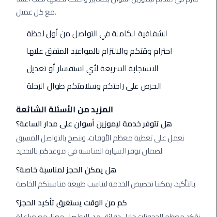
Taxi
مع كل عميل.
Cairo
الشفافية الكاملة في التواصل من أول لحظة
Airport
احترام وقتكم والالتزام بالمواعيد المتفق عليها
Limousine
Cars
الاستجابة السريعة لأي استفسار أو تعديل
الحرص على راحتكم وسلامتكم طوال الرحلة
Cairo
Airport
المزيد من الأسئلة الشائعة
Limousine
هل تتوفر خدمة ليموزين أسوان على مدار الساعة؟
Company
نعمل على تغطية معظم الأوقات، وننصح بالتواصل المسبق
Cairo
لضمان توفر السيارة المناسبة في موعدكم بالتحديد.
Airport
هل يمكن الحجز لمناسبة خاصة؟
Limousine
Hotline
بالتأكيد، يمكننا تخصيص الخدمة لتناسب طبيعة مناسبتكم الخاصة.
كم من الوقت يستغرق تأكيد الحجز؟
Cairo
Airport
نؤكد معظم الحجوزات خلال دقائق من التواصل معنا، مع مراعاة