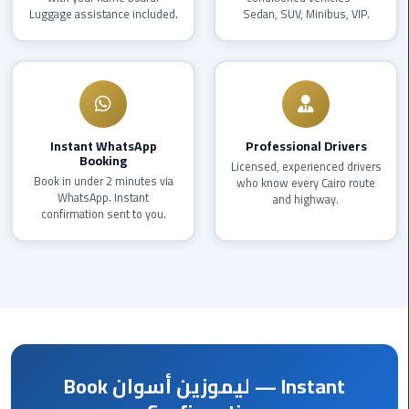
Luggage assistance included.
Sedan, SUV, Minibus, VIP.
Corporate
Transfer
Service
Cairo
Business
Instant WhatsApp
Professional Drivers
Booking
Dahab
Licensed, experienced drivers
Book in under 2 minutes via
who know every Cairo route
Limousine
WhatsApp. Instant
and highway.
Sinai
confirmation sent to you.
Service
El
Rehab
Limousine
Service
Book ليموزين أسوان — Instant
Group
Transfer