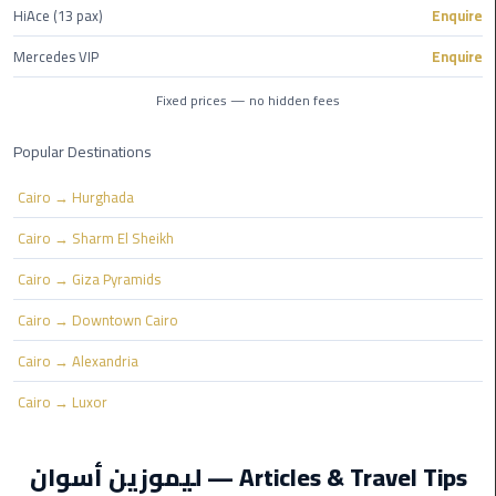
HiAce (13 pax)
Enquire
Egypt
Limousine
Mercedes VIP
Enquire
Hurghada
Fixed prices — no hidden fees
Taxi
Popular Destinations
Limousine
Cairo → Hurghada
Companies
at
Cairo → Sharm El Sheikh
Cairo
Cairo → Giza Pyramids
Airport
Cairo → Downtown Cairo
Limousine
Cairo → Alexandria
Companies
in
Cairo → Luxor
Cairo
ليموزين أسوان — Articles & Travel Tips
Limousine