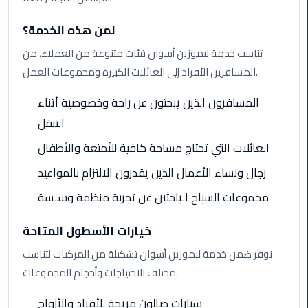
Alexandria
Cairo
لمن هذه الخدمة؟
Limousine
تناسب خدمة ليموزين أسوان فئات متنوعة من العملاء، من
المسافرين الأفراد إلى العائلات الكبيرة ومجموعات العمل.
Alexandria
Cairo
المسافرون الذين يبحثون عن راحة وخصوصية أثناء
Limousine
Prices
التنقل
العائلات التي تحتاج مساحة كافية للأمتعة والأطفال
Alexandria
Taxi
رجال ونساء الأعمال الذين يقدرون الالتزام بالمواعيد
مجموعات السياح الباحثين عن تجربة منظمة وسلسة
Alexandria
to
خيارات الأسطول المتاحة
Cairo
Airport
نوفر ضمن خدمة ليموزين أسوان تشكيلة من المركبات لتناسب
Limousine
مختلف الاحتياجات وأحجام المجموعات.
Prices
سيارات صالون مريحة للأفراد والأزواج