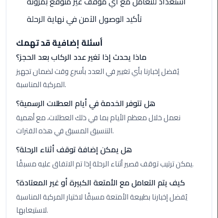
استعداد للتعامل مع أي موقف غير متوقع بمرونة
Cairo
Airport
تأكيد الوصول الآمن في نهاية الرحلة
Transfer
أسئلة إضافية قد تهمك
Cairo
ماذا يحدث إذا تغير عدد الركاب بعد الحجز؟
Airport
يُفضل إخبارنا بأي تغيير في العدد بأسرع وقت لضمان تجهيز
Transfer
Services
المركبة المناسبة.
هل تتوفر الخدمة في أيام العطلات الرسمية؟
Cairo
نعمل خلال معظم الأيام بما في ذلك العطلات، مع أهمية
Alexandria
Limousine
التنسيق المسبق في هذه الفترات.
هل يمكن إضافة توقف أثناء الرحلة؟
Cairo
يمكن ترتيب توقف قصير أثناء الرحلة إذا تم الاتفاق عليه مسبقًا.
Alexandria
Limousine
كيف يتم التعامل مع الأمتعة الكبيرة أو غير المعتادة؟
Prices
يُفضل إخبارنا بطبيعة الأمتعة مسبقًا لاختيار المركبة المناسبة
لاستيعابها.
Cairo