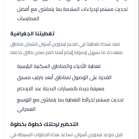
تحديث مستمر لإجراءات السلامة بما يتماشى مع أفضل
Cairo
الممارسات
Airport
Limousine
تغطيتنا الجغرافية
Prices
تمتد شبكة تغطيتنا في تقديم ليموزين أسوان لتشمل مناطق
Cairo
متعددة، ما يسهل وصولنا إليكم أينما كنتم ضمن نطاق خدمتنا.
Airport
تغطية الأحياء والمناطق السكنية الرئيسية
Limousine
Service
القدرة على الوصول لمناطق أبعد بترتيب مسبق
معرفة جيدة بالمسارات البديلة عند الازدحام
Cairo
Airport
تحديث مستمر لخرائط التغطية بما يتماشى مع التوسع
Limousine
العمراني
Services
—
التحضير لرحلتك خطوة بخطوة
Complete
Guide
قبل موعد ليموزين أسوان، تساعد هذه الخطوات البسيطة في