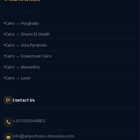
Cairo
Airport
Popular Routes
Cairo → Hurghada
egypt
airport
Cairo → Sharm El Sheikh
taxi
Cairo → Giza Pyramids
Transfer
Cairo → Downtown Cairo
to
Cairo → Alexandria
Cairo
Airport
Cairo → Luxor
Transfer
to
Contact Us
Cairo
Airport
from
+201000948802
Anywhere
info@airportcairo-limousine.com