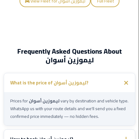
View Fleet for ليموزين أسوان
Full Fleet
Airport
limozen
Marsa
Matrouh
Taxi
Frequently Asked Questions About
ليموزين أسوان
Mercedes
Limousine
What is the price of ليموزين أسوان?
Nasr
City
Taxi
Prices for
ليموزين أسوان
vary by destination and vehicle type.
WhatsApp us with your route details and we'll send you a fixed
New
confirmed price immediately — no hidden fees.
Cairo
Taxi