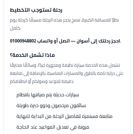
Airport
رحلة تستوجب التخطيط
Limousine
Service
نظرًا للمسافة الكبيرة، ننصح بحجز هذه الرحلة مسبقًا كرحلة يوم
كامل.
taxi
airport
احجز رحلتك إلى أسوان — اتصل أو واتساب 01000948802.
cairo
ماذا تشمل الخدمة؟
taxi
تشمل هذه الخدمة سيارة نظيفة ومجهزة جيدًا، وسائقًا محترفًا
cairo
على دراية تامة بالطرق والمسارات المناسبة، بالإضافة إلى متابعة
airport
دقيقة لموعد وصولكم أو انطلاقكم.
VIP
سيارات حديثة يتم صيانتها بانتظام
Limousine
Premium
سائقون مرخصون وذوو خبرة طويلة
Service
متابعة مستمرة لتفاصيل الرحلة من البداية للنهاية
Wedding
مرونة في تعديل المواعيد عند الحاجة
Car