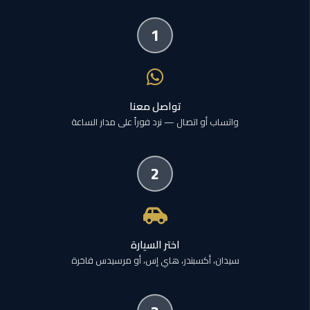
العرب
دهب
1
ليموزين
برج
العرب
تواصل معنا
راس
سدر
واتساب أو اتصال — نرد فوراً على مدار الساعة
ليموزين
2
برج
العرب
شرم
الشيخ
اختر السيارة
ليموزين
سيدان، أكسبندر، هاي إس، أو مرسيدس فاخرة
برج
العرب
مرسي