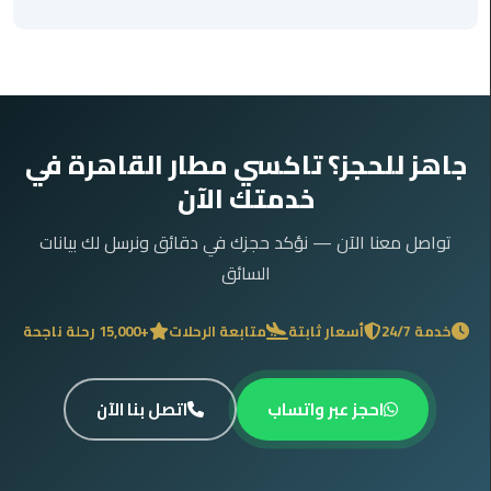
ليموزين
مايو
ليموزين
حلوان
جاهز للحجز؟ تاكسي مطار القاهرة في
خدمتك الآن
ليموزين
الإسماعيلية
تواصل معنا الآن — نؤكد حجزك في دقائق ونرسل لك بيانات
السائق
ليموزين
المنوفية
خدمة 24/7
أسعار ثابتة
متابعة الرحلات
+15,000 رحلة ناجحة
ليموزين
البحيرة
احجز عبر واتساب
اتصل بنا الآن
ليموزين
بلطيم