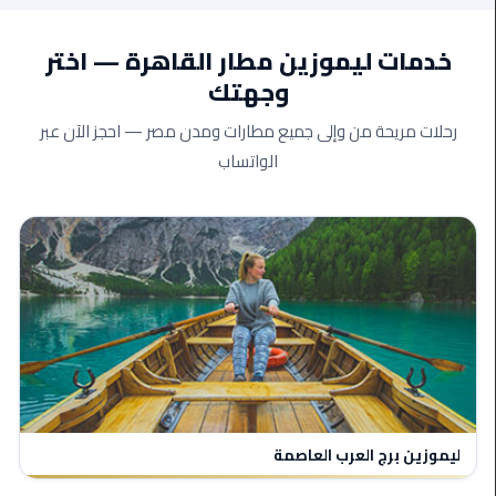
الأحمر
من
خدمات ليموزين مطار القاهرة — اختر
مطار
وجهتك
القاهرة
رحلات مريحة من وإلى جميع مطارات ومدن مصر — احجز الآن عبر
ليموزين
الواتساب
مطار
القاهرة
ليموزين
السخنة
ليموزين
مطار
سفنكس
ليموزين
ليموزين برج العرب العاصمة
القاهرة
اسكندرية