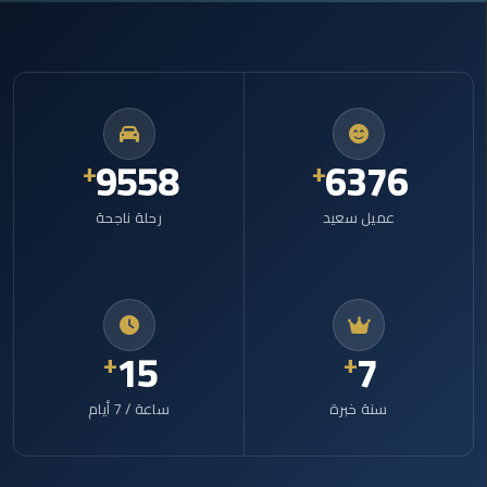
ليموزين
بورسعيد
ليموزين
الشرقية
14992
9995
ليموزين
بنها
عميل سعيد
رحلة ناجحة
ليموزين
العبور
23
11
ليموزين
6
اكتوبر
سنة خبرة
ساعة / 7 أيام
الخط
الساخن