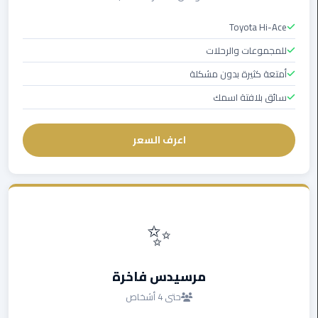
ليموزين
مرسيدس
Toyota Hi-Ace
ايجار
للمجموعات والرحلات
بالسائق
فى
أمتعة كثيرة بدون مشكلة
مصر
سائق بلافتة اسمك
ليموزين
مطار
اعرف السعر
العلمين
الجديدة
ليموزين
✨
الاسكندريه
الي
السويس
مرسيدس فاخرة
تاكسي
حتى 4 أشخاص
المطار