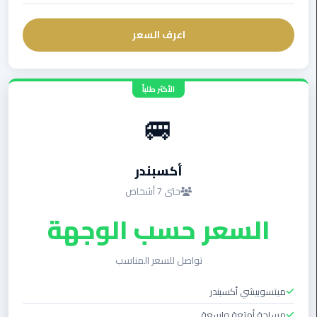
اسكندرية
اعرف السعر
حجز
ليموزين
الساحل
الشمالي
🚐
حجز
ليموزين
العين
أكسبندر
السخنة
حتى 7 أشخاص
السعر حسب الوجهة
حجز
ليموزين
شرم
تواصل للسعر المناسب
الشيخ
ميتسوبيشي أكسبندر
حجز
مساحة أمتعة واسعة