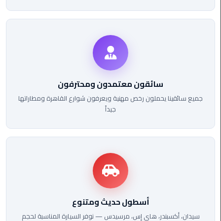
ليموزين
مطار
شرم
الشيخ
ليموزين
مطار
سائقون معتمدون ومحترفون
القاهرة
الخط
جميع سائقينا يحملون رخص مهنية ويعرفون شوارع القاهرة ومطاراتها
الساخن
جيداً
ليموزين
مطار
العاصمة
الادارية
ليموزين
أسطول حديث ومتنوع
مطار
القاهرة
سيدان، أكسبندر، هاي إس، مرسيدس — نوفر السيارة المناسبة لحجم