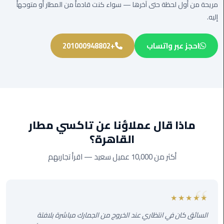
مريحة من أول لحظة حتى آخرها — سواء كنت قادماً من المطار أو متوجهاً
الى
إليه.
مطار
القاهرة
احجز عبر واتساب
+201000948802
ليموزين
الدقي
ليموزين
من
القاهرة
ماذا قال عملاؤنا عن تاكسي مطار
للاسكندرية
القاهرة؟
ليموزين
أكثر من 10,000 عميل سعيد — اقرأ تجاربهم
العجوزه
ليموزين
★★★★★
من
مطار
السائق كان في انتظاري عند الخروج من الجمارك مباشرة بلافتة