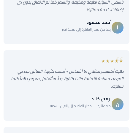
القاهرة
باسمي. السيارة نظيفة ومكيفة، والسعر كما تم الاتفاق بدون أي
إضافات. خدمة ممتازة!
ليموزين
أحمد محمود
فيصل
أ
رحلة من مطار القاهرة إلى مدينة نصر
ليموزين
من
مطار
برج
★★★★★
العرب
طلبت أكسبندر لعائلتي (6 أشخاص + أمتعة كثيرة). السائق جاء في
إلى
القاهرة
الموعد، مساحة الأمتعة كانت كافية جداً. سأتعامل معهم دائماً كلما
سافرت.
ليموزين
نرمين خالد
الهرم
ن
رحلة عائلية — مطار القاهرة إلى العين السخنة
ليموزين
من
مطار