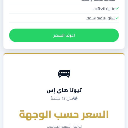
ليموزين
مرسى
مثالية للعائلات
مطروح
سائق بلافتة اسمك
حجز
ليموزين
اعرف السعر
مطار
سفنكس
خدمة
🚌
ليموزين
الغردقة
ليموزين
تيوتا هاي إس
دهب
حتى 13 شخصاً
الى
السعر حسب الوجهة
القاهرة
والعكس
تواصل للسعر المناسب