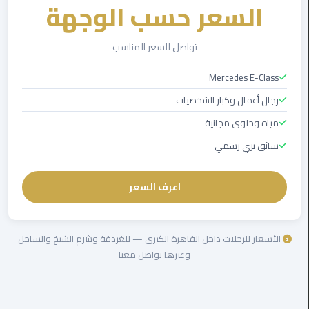
السعر حسب الوجهة
ليموزين
الاسكندريه
تواصل للسعر المناسب
شرم
الشيخ
Mercedes E-Class
رجال أعمال وكبار الشخصيات
تاكسي
مطار
مياه وحلوى مجانية
القاهرة
سائق بزي رسمي
ليموزين
الاسكندريه
اعرف السعر
مطروح
ليموزين
الأسعار للرحلات داخل القاهرة الكبرى — للغردقة وشرم الشيخ والساحل
المطار
وغيرها تواصل معنا
ليموزين
البحر