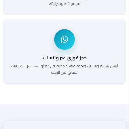
الي
مجموعتك وميزانيتك
اسكندرية
تاكسي
العاصمة
ليموزين
مطار
حجز فوري عبر واتساب
برج
العرب
أرسل رسالة واتساب واحدة ونؤكد حجزك في دقائق — نرسل لك بيانات
الدولي
السائق قبل الرحلة
تاكسي
لندن
ليموزين
مطار
برج
العرب