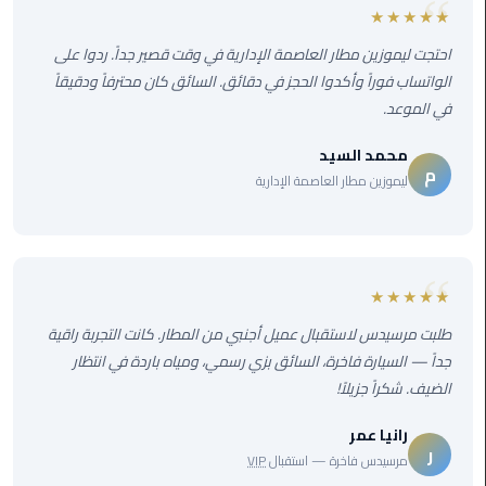
برج
★★★★★
العرب
احتجت ليموزين مطار العاصمة الإدارية في وقت قصير جداً. ردوا على
الى
الواتساب فوراً وأكدوا الحجز في دقائق. السائق كان محترفاً ودقيقاً
الساحل
في الموعد.
الشمالي
محمد السيد
ليموزين
م
ليموزين مطار العاصمة الإدارية
الفيوم
مطار
القاهرة
ليموزين
★★★★★
طلبت مرسيدس لاستقبال عميل أجنبي من المطار. كانت التجربة راقية
ليموزين
جداً — السيارة فاخرة، السائق بزي رسمي، ومياه باردة في انتظار
دهب
الضيف. شكراً جزيلاً!
مكاتب
رانيا عمر
ليموزين
ر
مرسيدس فاخرة — استقبال
VIP
الاسكندرية