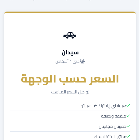
من
القاهرة
الى
🚗
مطار
برج
العرب
سيدان
ليموزين
حتى 4 أشخاص
من
مطار
السعر حسب الوجهة
برج
العرب
تواصل للسعر المناسب
ايجار
هيونداي إيلانترا / كيا سيراتو
سارات
مرسيدس
مكيفة ونظيفة
حقيبتان مجانيتان
حجز
سائق بلافتة اسمك
ليموزين