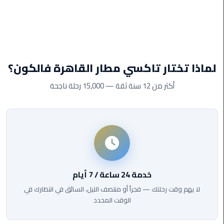
ليموزين
مطار
برج
العرب
لماذا تختار تاكسي مطار القاهرة فالكون؟
ليموزين
أكثر من 12 سنة ثقة — 15,000 رحلة ناجحة
المطار
الخط
الساخن
ليموزين
مطار
العلمين
خدمة 24 ساعة / 7 أيام
لا يهم وقت رحلتك — فجراً أو منتصف الليل، السائق في انتظارك في
ليموزين
الوقت المحدد
توصيل
المطار