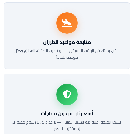
ليموزين
مطار
مرسي
مطروح
متابعة مواعيد الطيران
ليموزين
نراقب رحلتك في الوقت الحقيقي — لو تأخرت الطائرة، السائق يعدّل
مطار
موعده تلقائياً
اكتوبر
ليموزين
مطار
الغردقة
ليموزين
مطار
أسعار ثابتة بدون مفاجآت
القاهرة
أسعار
السعر المتفق عليه هو السعر النهائي — لا عدادات، لا رسوم خفية، لا
زحمة تزيد السعر