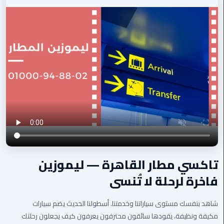
الي
مرسي
مطروح
تاكسي
اسكندريه
ليموزين
مطار
برج
العرب
والإسكندرية
تاكسي مطار القاهرة — ليموزين
ليموزين
دمياط
فاخرة لرحلة لا تُنسى
ليموزين
شاهد بنفسك مستوى سياراتنا وخدمتنا. أسطولنا الحديث يضم سيارات
من
مكيفة ونظيفة، يقودها سائقون محترفون يعرفون كيف يجعلون رحلتك
الاسكندرية