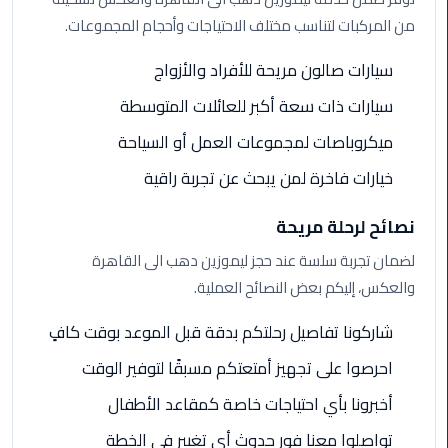
من المركبات لتناسب مختلف الاحتياجات وأحجام المجموعات.
ليموزين
مطار
سيارات صالون مريحة للأفراد والأزواج
مرسي
مطروح
سيارات ذات سعة أكبر للعائلات المتوسطة
ميكروباصات لمجموعات العمل أو السياحة
ليموزين
مطار
خيارات فاخرة لمن يبحث عن تجربة راقية
اكتوبر
نصائح لرحلة مريحة
ليموزين
لضمان تجربة سلسة عند حجز ليموزين دهب الى القاهرة
مطار
والعكس، إليكم بعض النصائح العملية.
الغردقة
شاركونا تفاصيل رحلتكم بدقة قبل الموعد بوقت كافٍ
ليموزين
مطار
احرصوا على تجهيز أمتعتكم مسبقًا لتوفير الوقت
القاهرة
أخبرونا بأي احتياجات خاصة كمقاعد الأطفال
أسعار
تواصلوا معنا فور حدوث أي تغيير في الخطة