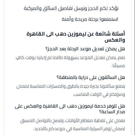
الأحمر
نؤكد لكم الحجز ونرسل تفاصيل السائق والمركبة
من
مطار
استمتعوا برحلة مريحة وآمنة
القاهرة
أسئلة شائعة عن ليموزين دهب الى القاهرة
والعكس
ليموزين
مطار
هل يمكن تعديل موعد الرحلة بعد الحجز؟
القاهرة
نعم، يمكن تعديل الموعد بسهولة طالما تم إخبارنا بوقت كافٍ
مسبقًا.
ليموزين
السخنة
هل السائقون على دراية بالمنطقة؟
يتمتع سائقونا بخبرة جيدة بالطرق والمسارات المناسبة لضمان
ليموزين
وصولكم في الوقت المناسب.
مطار
سفنكس
هل تتوفر خدمة ليموزين دهب الى القاهرة والعكس على
مدار الساعة؟
نعمل على تغطية معظم الأوقات، وننصح بالتواصل المسبق
ليموزين
القاهرة
لضمان توفر السيارة المناسبة في موعدكم بالتحديد.
اسكندرية