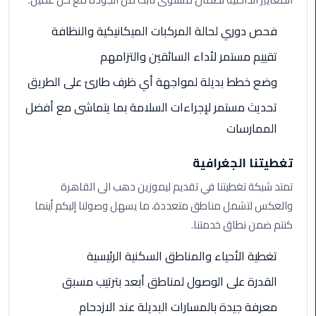
الي
مرسي
فحص دوري لحالة المركبات الميكانيكية والنظافة
مطروح
تقييم مستمر لأداء السائقين والتزامهم
تاكسي
وضع خطط بديلة لمواجهة أي ظرف طارئ على الطريق
اسكندريه
تحديث مستمر لإجراءات السلامة بما يتماشى مع أفضل
الممارسات
ليموزين
مطار
تغطيتنا الجغرافية
برج
العرب
تمتد شبكة تغطيتنا في تقديم ليموزين دهب الى القاهرة
والإسكندرية
والعكس لتشمل مناطق متعددة، ما يسهل وصولنا إليكم أينما
كنتم ضمن نطاق خدمتنا.
ليموزين
دمياط
تغطية الأحياء والمناطق السكنية الرئيسية
القدرة على الوصول لمناطق أبعد بترتيب مسبق
ليموزين
من
معرفة جيدة بالمسارات البديلة عند الازدحام
الاسكندرية