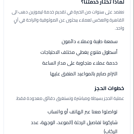
لماذا تختار خدمتنا؟
ليموزين
نعتمد على سنوات من الخبرة في تقديم خدمة ليموزين دهب الى
الاسكندريه
القاهرة والعكس لعملاء يبحثون عن الموثوقية والراحة في آنٍ
شرم
واحد.
الشيخ
سمعة طيبة وعملاء دائمون
تاكسي
أسطول متنوع يغطي مختلف الاحتياجات
مطار
القاهرة
خدمة عملاء متجاوبة على مدار الساعة
التزام صارم بالمواعيد المتفق عليها
ليموزين
الاسكندريه
خطوات الحجز
مطروح
عملية الحجز بسيطة ومباشرة وتستغرق دقائق معدودة فقط.
ليموزين
المطار
تواصلوا معنا عبر الهاتف أو واتساب
شاركونا تفاصيل الرحلة (الموعد، الوجهة، عدد
ليموزين
الركاب)
البحر