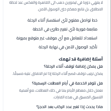
القاهرة
لا ينتهي دورنا في ليموزين دهب الى القاهرة والعكس عند لحظة
الانطلاق، بل نتابع معكم حتى الوصول الآمن.
ليموزين
فيصل
خط تواصل مفتوح لأي استفسار أثناء الرحلة
متابعة فورية لأي تغيير طارئ في الخطة
ليموزين
من
استعداد للتعامل مع أي موقف غير متوقع بمرونة
مطار
تأكيد الوصول الآمن في نهاية الرحلة
برج
العرب
أسئلة إضافية قد تهمك
إلى
القاهرة
هل يمكن إضافة توقف أثناء الرحلة؟
يمكن ترتيب توقف قصير أثناء الرحلة إذا تم الاتفاق عليه مسبقًا.
ليموزين
هل تتوفر الخدمة في أيام العطلات الرسمية؟
الهرم
نعمل خلال معظم الأيام بما في ذلك العطلات، مع أهمية
ليموزين
التنسيق المسبق في هذه الفترات.
من
ماذا يحدث إذا تغير عدد الركاب بعد الحجز؟
مطار