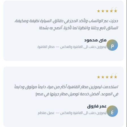
المنصورة
★★★★★
ليموزين
حجزت عبر الواتساب وتأكد الحجز في دقائق. السيارة نظيفة ومكيفة.
كفر
السائق تابع رحلتنا وانتظرنا لما تأخرنا. أنصح به بشدة!
الشيخ
منى محمود
م
ليموزين
ليموزين دهب الى القاهرة والعكس — مطار القاهرة
المحلة
الكبرى
ليموزين
★★★★★
السويس
استخدمت ليموزين مطار القاهرة أكثر من مرة. دايماً موثوق ودايماً
في الموعد. أفضل خدمة توصيل مطار جربتها في مصر!
ليموزين
العين
عمر فاروق
السخنة
ع
ليموزين دهب الى القاهرة والعكس — عميل منتظم
ليموزين