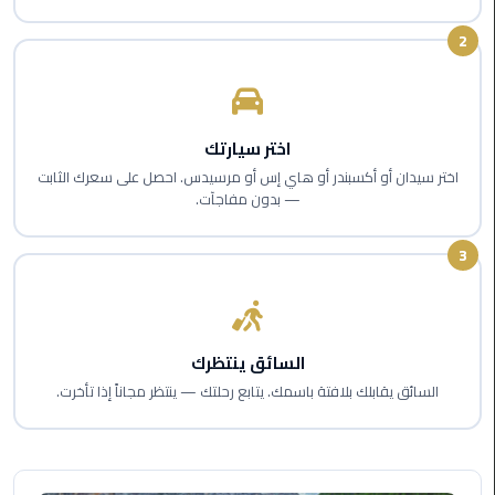
اسكندرية
2
حجز
ليموزين
الساحل
اختر سيارتك
الشمالي
اختر سيدان أو أكسبندر أو هاي إس أو مرسيدس. احصل على سعرك الثابت
— بدون مفاجآت.
حجز
ليموزين
3
العين
السخنة
حجز
السائق ينتظرك
ليموزين
شرم
السائق يقابلك بلافتة باسمك. يتابع رحلتك — ينتظر مجاناً إذا تأخرت.
الشيخ
حجز