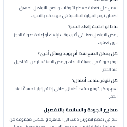
الي
نعمل على تغطية معظم الأوقات، وننصح بالتواصل المسبق
اسكندرية
لضمان توفر السيارة المناسبة في موعدكم بالتحديد.
تاكسي
ماذا لو احتجت إلغاء الحجز؟
العاصمة
يمكن التواصل معنا في أقرب وقت لإلغاء أو إعادة جدولة الحجز
دون تعقيد.
ليموزين
مطار
هل يمكن الدفع نقدًا أم يوجد وسائل أخرى؟
برج
نوفر مرونة في وسيلة السداد، ويمكن الاستفسار عن التفاصيل
العرب
عند الحجز.
الدولي
هل تتوفر مقاعد أطفال؟
تاكسي
نعم، يمكن توفير مقعد أطفال إضافي إذا تم إخبارنا مسبقًا عند
لندن
الحجز.
ليموزين
معايير الجودة والسلامة بالتفصيل
مطار
برج
نتبع في تقديم ليموزين دهب الى القاهرة والعكس مجموعة من
العرب
المعايير الداخلية لضمان مستوى ثابت من الجودة مع كل عميل.