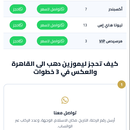
من
أكسبندر
7
تواصل للسعر
احجز
القاهرة
الى
مطار
تيوتا هاي إس
13
تواصل للسعر
احجز
برج
العرب
مرسيدس
VIP
3
تواصل للسعر
احجز
ليموزين
من
كيف تحجز ليموزين دهب الى القاهرة
مطار
والعكس في 3 خطوات
برج
العرب
1
ايجار
سارات
مرسيدس
تواصل معنا
أرسل رقم الرحلة، التاريخ، مكان الاستلام، الوجهة، وعدد الركاب عبر
حجز
الواتساب.
ليموزين