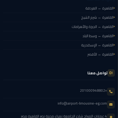
الي
القاهرة ← الغردقة
الاسكندرية
القاهرة ← شرم الشيخ
توصيل
القاهرة ← الجيزة والأهرامات
ليموزين
القاهرة ← وسط البلد
الاسكندريه
القاهرة ← الإسكندرية
توصيل
القاهرة ← الأقصر
مطار
برج
العرب
تواصل معنا
ايجار
سيارات
+201000948802
زفاف
info@airport-limousine-eg.com
توصيل
مطار
4 عمارات الميراج شارع الجامعة زهراء مدينة نصر القاهرة مصر