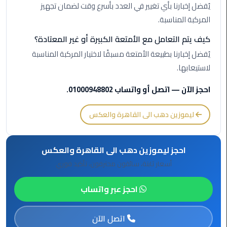
برج
يُفضل إخبارنا بأي تغيير في العدد بأسرع وقت لضمان تجهيز
العرب
المركبة المناسبة.
الى
كيف يتم التعامل مع الأمتعة الكبيرة أو غير المعتادة؟
الساحل
الشمالي
يُفضل إخبارنا بطبيعة الأمتعة مسبقًا لاختيار المركبة المناسبة
لاستيعابها.
ليموزين
الفيوم
احجز الآن — اتصل أو واتساب 01000948802.
مطار
ليموزين دهب الى القاهرة والعكس
القاهرة
ليموزين
احجز ليموزين دهب الى القاهرة والعكس
ليموزين
أسعار ثابتة، سائقون محترفون، تأكيد فوري
دهب
احجز عبر واتساب
مكاتب
ليموزين
اتصل الآن
الاسكندرية