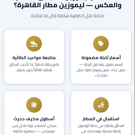
والعكس — ليموزين مطار القاهرة؟
EN
ليموزين
خدمة نقل احترافية شاملة لكل ما تحتاجه
AR
برج
العرب
العين
السخنة
ليموزين
أسعار ثابتة مضمونة
متابعة مواعيد الطائرة
برج
السعر متفق عليه قبل الرحلة —
نتابع رحلتك لحظياً. إذا تأخرت، السائق
العرب
بدون عداد، بدون رسوم خفية، بدون
ينتظرك تلقائياً بدون رسوم.
الغردقة
مفاجآت.
ليموزين
برج
العرب
القاهرة
استقبال في المطار
أسطول مكيف حديث
ليموزين
السائق ينتظرك في صالة الوصول
سيدان، أكسبندر، تيوتا هاي إس،
بلافتة باسمك ويساعدك في
مرسيدس — جميعها مكيفة
برج