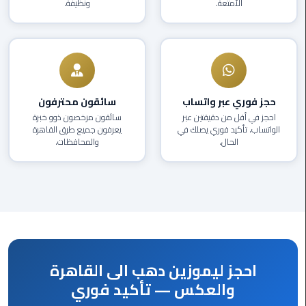
الأمتعة.
ونظيفة.
العرب
دهب
ليموزين
برج
العرب
حجز فوري عبر واتساب
سائقون محترفون
راس
احجز في أقل من دقيقتين عبر
سائقون مرخصون ذوو خبرة
سدر
الواتساب. تأكيد فوري يصلك في
يعرفون جميع طرق القاهرة
الحال.
والمحافظات.
ليموزين
برج
العرب
شرم
الشيخ
ليموزين
احجز ليموزين دهب الى القاهرة
برج
العرب
والعكس — تأكيد فوري
مرسي