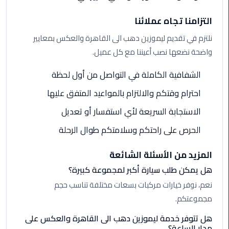
ليموزين
مطار
التزامنا تجاه عملائنا
شرم
نلتزم في تقديم ليموزين دهب الى القاهرة والعكس بمعايير
الشيخ
واضحة نضعها نصب أعيننا مع كل عميل.
ليموزين
الشفافية الكاملة في التواصل من أول لحظة
مطار
القاهرة
احترام وقتكم والالتزام بالمواعيد المتفق عليها
الخط
الاستجابة السريعة لأي استفسار أو تعديل
الساخن
الحرص على راحتكم وسلامتكم طوال الرحلة
ليموزين
مطار
المزيد من الأسئلة الشائعة
العاصمة
هل يمكن طلب سيارة أكبر لمجموعة كبيرة؟
الادارية
نعم، نوفر خيارات مركبات بسعات مختلفة تناسب حجم
مجموعتكم.
ليموزين
مطار
هل تتوفر خدمة ليموزين دهب الى القاهرة والعكس على
القاهرة
مدار الساعة؟