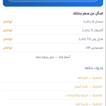
ليموزين
اسأل عن سعر رحلتك
مايو
سيدان (4 ركاب)
تواصل
ليموزين
أكسبندر (7 ركاب)
تواصل
حلوان
هاي إس (13 راكب)
تواصل
ليموزين
مرسيدس VIP
تواصل
الإسماعيلية
أسعار ثابتة — بدون رسوم خفية
ليموزين
المنوفية
وجهات شائعة
القاهرة ← الغردقة
ليموزين
البحيرة
القاهرة ← شرم الشيخ
القاهرة ← الجيزة والأهرامات
ليموزين
بلطيم
القاهرة ← وسط البلد