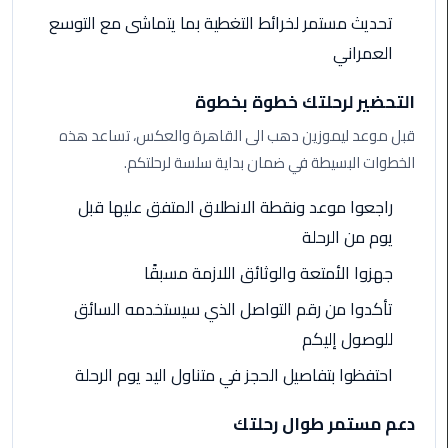
تحديث مستمر لخرائط التغطية بما يتماشى مع التوسع
الى
مطار
العمراني
القاهرة
التحضير لرحلتك خطوة بخطوة
ليموزين
قبل موعد ليموزين دهب الى القاهرة والعكس، تساعد هذه
الدقي
الخطوات البسيطة في ضمان بداية سلسة لرحلتكم.
ليموزين
راجعوا موعد ونقطة الانطلاق المتفق عليها قبل
من
يوم من الرحلة
القاهرة
للاسكندرية
جهزوا الأمتعة والوثائق اللازمة مسبقًا
تأكدوا من رقم التواصل الذي سيستخدمه السائق
ليموزين
العجوزه
للوصول إليكم
احتفظوا بتفاصيل الحجز في متناول اليد يوم الرحلة
ليموزين
من
دعم مستمر طوال رحلتك
مطار