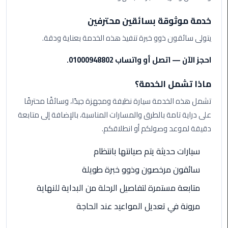
ليموزين
مرسيدس
خدمة موثوقة بسائقين محترفين
ايجار
يتولى سائقون ذوو خبرة تنفيذ هذه الخدمة بعناية ودقة.
بالسائق
فى
احجز الآن — اتصل أو واتساب 01000948802.
مصر
ماذا تشمل الخدمة؟
ليموزين
مطار
تشمل هذه الخدمة سيارة نظيفة ومجهزة جيدًا، وسائقًا محترفًا
العلمين
على دراية تامة بالطرق والمسارات المناسبة، بالإضافة إلى متابعة
الجديدة
دقيقة لموعد وصولكم أو انطلاقكم.
ليموزين
سيارات حديثة يتم صيانتها بانتظام
الاسكندريه
سائقون مرخصون وذوو خبرة طويلة
الي
السويس
متابعة مستمرة لتفاصيل الرحلة من البداية للنهاية
مرونة في تعديل المواعيد عند الحاجة
تاكسي
المطار