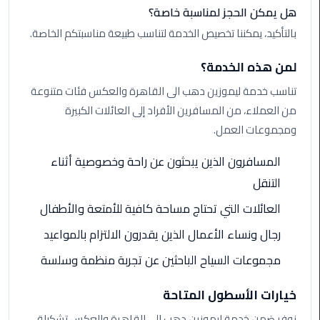
هل يمكن الحجز لمناسبة خاصة؟
بالتأكيد، يمكننا تخصيص الخدمة لتناسب طبيعة مناسبتكم الخاصة.
ليموزين
مطار
لمن هذه الخدمة؟
برج
العرب
تناسب خدمة ليموزين دهب الى القاهرة والعكس فئات متنوعة
من العملاء، من المسافرين الأفراد إلى العائلات الكبيرة
ليموزين
ومجموعات العمل.
المطار
الخط
المسافرون الذين يبحثون عن راحة وخصوصية أثناء
الساخن
التنقل
ليموزين
العائلات التي تحتاج مساحة كافية للأمتعة والأطفال
مطار
رجال ونساء الأعمال الذين يقدرون الالتزام بالمواعيد
العلمين
مجموعات السياح الباحثين عن تجربة منظمة وسلسة
ليموزين
توصيل
خيارات الأسطول المتاحة
المطار
نوفر ضمن خدمة ليموزين دهب الى القاهرة والعكس تشكيلة