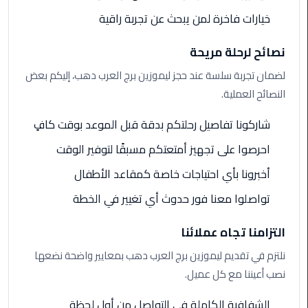
خيارات فاخرة لمن يبحث عن تجربة راقية
ليموزين
مطار
نصائح لرحلة مريحة
مرسي
مطروح
لضمان تجربة سلسة عند حجز ليموزين برج العرب دهب، إليكم بعض
النصائح العملية.
ليموزين
مطار
شاركونا تفاصيل رحلتكم بدقة قبل الموعد بوقت كافٍ
اكتوبر
احرصوا على تجهيز أمتعتكم مسبقًا لتوفير الوقت
ليموزين
أخبرونا بأي احتياجات خاصة كمقاعد الأطفال
مطار
تواصلوا معنا فور حدوث أي تغيير في الخطة
الغردقة
التزامنا تجاه عملائنا
ليموزين
مطار
نلتزم في تقديم ليموزين برج العرب دهب بمعايير واضحة نضعها
القاهرة
نصب أعيننا مع كل عميل.
أسعار
الشفافية الكاملة في التواصل من أول لحظة