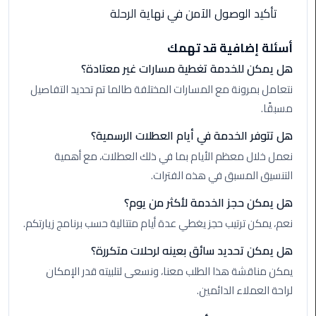
القاهرة
تأكيد الوصول الآمن في نهاية الرحلة
ليموزين
أسئلة إضافية قد تهمك
فيصل
هل يمكن للخدمة تغطية مسارات غير معتادة؟
نتعامل بمرونة مع المسارات المختلفة طالما تم تحديد التفاصيل
ليموزين
من
مسبقًا.
مطار
هل تتوفر الخدمة في أيام العطلات الرسمية؟
برج
العرب
نعمل خلال معظم الأيام بما في ذلك العطلات، مع أهمية
إلى
التنسيق المسبق في هذه الفترات.
القاهرة
هل يمكن حجز الخدمة لأكثر من يوم؟
ليموزين
نعم، يمكن ترتيب حجز يغطي عدة أيام متتالية حسب برنامج زيارتكم.
الهرم
هل يمكن تحديد سائق بعينه لرحلات متكررة؟
يمكن مناقشة هذا الطلب معنا، ونسعى لتلبيته قدر الإمكان
ليموزين
لراحة العملاء الدائمين.
من
مطار