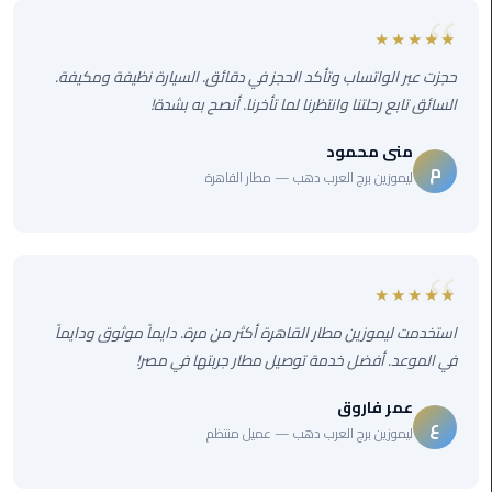
ليموزين
الجيزة
★★★★★
حجزت عبر الواتساب وتأكد الحجز في دقائق. السيارة نظيفة ومكيفة.
ليموزين
السائق تابع رحلتنا وانتظرنا لما تأخرنا. أنصح به بشدة!
رجال
الاعمال
منى محمود
م
ليموزين برج العرب دهب — مطار القاهرة
ليموزين
حدائق
الاهرام
★★★★★
ليموزين
الشيخ
استخدمت ليموزين مطار القاهرة أكثر من مرة. دايماً موثوق ودايماً
زايد
في الموعد. أفضل خدمة توصيل مطار جربتها في مصر!
عمر فاروق
ليموزين
ع
طنطا
ليموزين برج العرب دهب — عميل منتظم
ليموزين