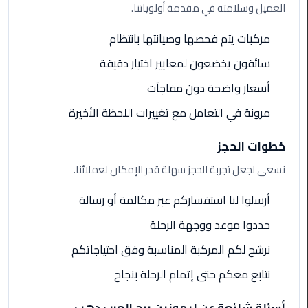
العميل وسلامته في مقدمة أولوياتنا.
ليموزين
مركبات يتم فحصها وصيانتها بانتظام
الاسكندريه
شرم
سائقون يخضعون لمعايير اختيار دقيقة
الشيخ
أسعار واضحة دون مفاجآت
تاكسي
مرونة في التعامل مع تغييرات اللحظة الأخيرة
مطار
القاهرة
خطوات الحجز
نسعى لجعل تجربة الحجز سهلة قدر الإمكان لعملائنا.
ليموزين
الاسكندريه
أرسلوا لنا استفساركم عبر مكالمة أو رسالة
مطروح
حددوا موعد ووجهة الرحلة
ليموزين
نرشح لكم المركبة المناسبة وفق احتياجاتكم
المطار
نتابع معكم حتى إتمام الرحلة بنجاح
ليموزين
البحر