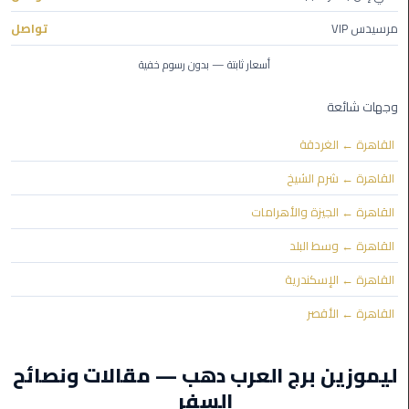
مرسيدس VIP
تواصل
ليموزين
مايو
أسعار ثابتة — بدون رسوم خفية
ليموزين
وجهات شائعة
حلوان
القاهرة ← الغردقة
ليموزين
القاهرة ← شرم الشيخ
الإسماعيلية
القاهرة ← الجيزة والأهرامات
ليموزين
القاهرة ← وسط البلد
المنوفية
القاهرة ← الإسكندرية
ليموزين
القاهرة ← الأقصر
البحيرة
ليموزين برج العرب دهب — مقالات ونصائح
ليموزين
بلطيم
السفر