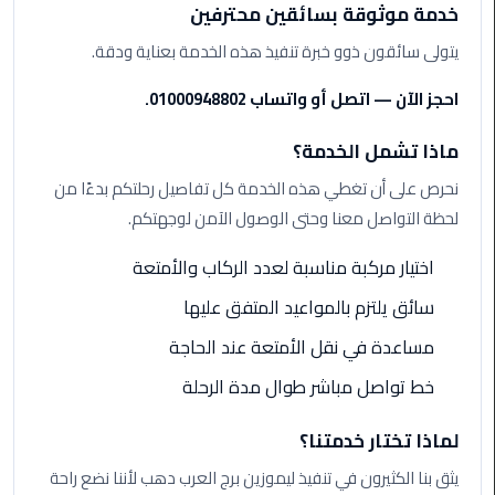
ليموزين
خدمة موثوقة بسائقين محترفين
مرسيدس
يتولى سائقون ذوو خبرة تنفيذ هذه الخدمة بعناية ودقة.
ايجار
بالسائق
احجز الآن — اتصل أو واتساب 01000948802.
فى
مصر
ماذا تشمل الخدمة؟
نحرص على أن تغطي هذه الخدمة كل تفاصيل رحلتكم بدءًا من
ليموزين
مطار
لحظة التواصل معنا وحتى الوصول الآمن لوجهتكم.
العلمين
الجديدة
اختيار مركبة مناسبة لعدد الركاب والأمتعة
سائق يلتزم بالمواعيد المتفق عليها
ليموزين
الاسكندريه
مساعدة في نقل الأمتعة عند الحاجة
الي
خط تواصل مباشر طوال مدة الرحلة
السويس
لماذا تختار خدمتنا؟
تاكسي
المطار
يثق بنا الكثيرون في تنفيذ ليموزين برج العرب دهب لأننا نضع راحة