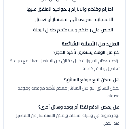
ليموزين
احترام وقتكم والالتزام بالمواعيد المتفق عليها
مطار
شرم
الاستجابة السريعة لأي استفسار أو تعديل
الشيخ
الحرص على راحتكم وسلامتكم طوال الرحلة
ليموزين
المزيد من الأسئلة الشائعة
مطار
القاهرة
كم من الوقت يستغرق تأكيد الحجز؟
الخط
نؤكد معظم الحجوزات خلال دقائق من التواصل معنا، مع مراعاة
الساخن
تفاصيل رحلتكم كاملة.
ليموزين
هل يمكن تتبع موقع السائق؟
مطار
يمكن للسائق التواصل المباشر معكم لتأكيد موقعه وموعد
العاصمة
وصوله.
الادارية
هل يمكن الدفع نقدًا أم يوجد وسائل أخرى؟
ليموزين
نوفر مرونة في وسيلة السداد، ويمكن الاستفسار عن التفاصيل
مطار
عند الحجز.
القاهرة