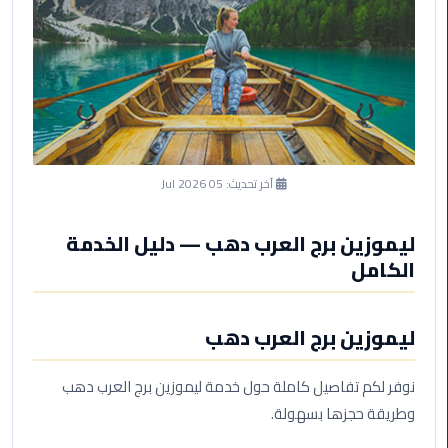
ليموزين
مرسى
مطروح
حجز
ليموزين
مطار
سفنكس
آخر تحديث:
05 Jul 2026
خدمة
ليموزين
ليموزين برج العرب دهب — دليل الخدمة
الغردقة
الكامل
ليموزين
ليموزين برج العرب دهب
دهب
الى
القاهرة
نوفر لكم تفاصيل كاملة حول خدمة ليموزين برج العرب دهب
والعكس
وطريقة حجزها بسهولة.