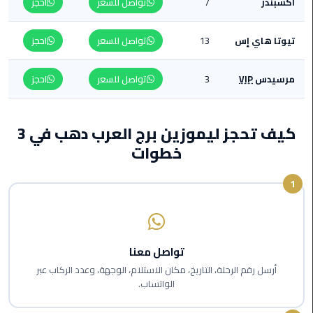
أكسبندر
7
تواصل للسعر
احجز
من
القاهرة
تيوتا هاي إس
13
تواصل للسعر
احجز
الى
مطار
برج
مرسيدس
VIP
3
تواصل للسعر
احجز
العرب
ليموزين
كيف تحجز ليموزين برج العرب دهب في 3
من
خطوات
مطار
برج
1
العرب
ايجار
سارات
تواصل معنا
مرسيدس
أرسل رقم الرحلة، التاريخ، مكان الاستلام، الوجهة، وعدد الركاب عبر
الواتساب.
حجز
ليموزين