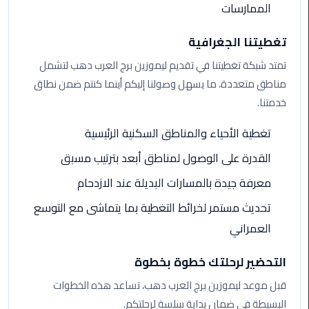
الممارسات
الي
مرسي
تغطيتنا الجغرافية
مطروح
تمتد شبكة تغطيتنا في تقديم ليموزين برج العرب دهب لتشمل
تاكسي
مناطق متعددة، ما يسهل وصولنا إليكم أينما كنتم ضمن نطاق
اسكندريه
خدمتنا.
ليموزين
تغطية الأحياء والمناطق السكنية الرئيسية
مطار
القدرة على الوصول لمناطق أبعد بترتيب مسبق
برج
العرب
معرفة جيدة بالمسارات البديلة عند الازدحام
والإسكندرية
تحديث مستمر لخرائط التغطية بما يتماشى مع التوسع
ليموزين
العمراني
دمياط
التحضير لرحلتك خطوة بخطوة
ليموزين
قبل موعد ليموزين برج العرب دهب، تساعد هذه الخطوات
من
البسيطة في ضمان بداية سلسة لرحلتكم.
الاسكندرية