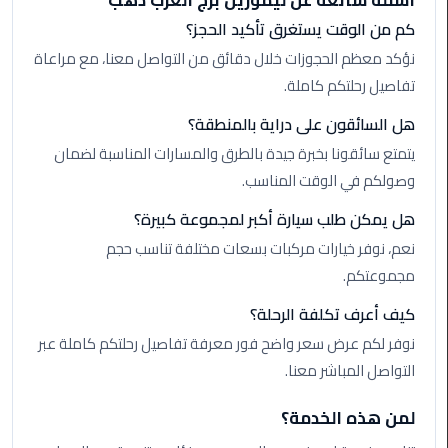
أسئلة شائعة عن ليموزين برج العرب دهب
الأحمر
كم من الوقت يستغرق تأكيد الحجز؟
من
نؤكد معظم الحجوزات خلال دقائق من التواصل معنا، مع مراعاة
مطار
القاهرة
تفاصيل رحلتكم كاملة.
هل السائقون على دراية بالمنطقة؟
ليموزين
يتمتع سائقونا بخبرة جيدة بالطرق والمسارات المناسبة لضمان
مطار
وصولكم في الوقت المناسب.
القاهرة
هل يمكن طلب سيارة أكبر لمجموعة كبيرة؟
ليموزين
نعم، نوفر خيارات مركبات بسعات مختلفة تناسب حجم
السخنة
مجموعتكم.
ليموزين
كيف أعرف تكلفة الرحلة؟
مطار
نوفر لكم عرض سعر واضح فور معرفة تفاصيل رحلتكم كاملة عبر
سفنكس
التواصل المباشر معنا.
ليموزين
لمن هذه الخدمة؟
القاهرة
اسكندرية