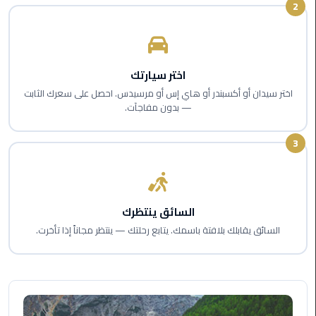
2
اسكندرية
حجز
ليموزين
اختر سيارتك
الساحل
اختر سيدان أو أكسبندر أو هاي إس أو مرسيدس. احصل على سعرك الثابت
الشمالي
— بدون مفاجآت.
حجز
3
ليموزين
العين
السخنة
السائق ينتظرك
حجز
السائق يقابلك بلافتة باسمك. يتابع رحلتك — ينتظر مجاناً إذا تأخرت.
ليموزين
شرم
الشيخ
حجز