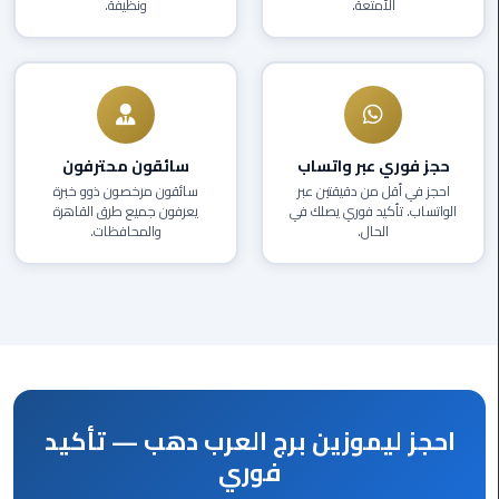
الأمتعة.
ونظيفة.
العرب
دهب
ليموزين
برج
العرب
حجز فوري عبر واتساب
سائقون محترفون
راس
احجز في أقل من دقيقتين عبر
سائقون مرخصون ذوو خبرة
سدر
الواتساب. تأكيد فوري يصلك في
يعرفون جميع طرق القاهرة
الحال.
والمحافظات.
ليموزين
برج
العرب
شرم
الشيخ
ليموزين
احجز ليموزين برج العرب دهب — تأكيد
برج
العرب
فوري
مرسي