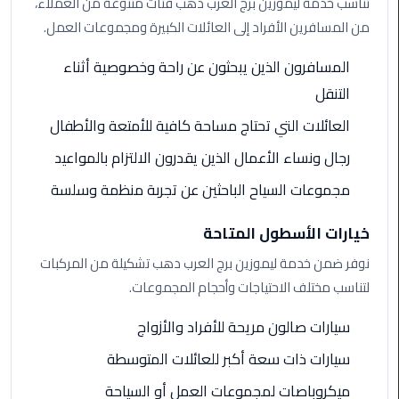
تناسب خدمة ليموزين برج العرب دهب فئات متنوعة من العملاء،
من المسافرين الأفراد إلى العائلات الكبيرة ومجموعات العمل.
ليموزين
مطار
المسافرون الذين يبحثون عن راحة وخصوصية أثناء
برج
التنقل
العرب
العائلات التي تحتاج مساحة كافية للأمتعة والأطفال
ليموزين
رجال ونساء الأعمال الذين يقدرون الالتزام بالمواعيد
المطار
مجموعات السياح الباحثين عن تجربة منظمة وسلسة
الخط
الساخن
خيارات الأسطول المتاحة
ليموزين
نوفر ضمن خدمة ليموزين برج العرب دهب تشكيلة من المركبات
مطار
لتناسب مختلف الاحتياجات وأحجام المجموعات.
العلمين
سيارات صالون مريحة للأفراد والأزواج
ليموزين
سيارات ذات سعة أكبر للعائلات المتوسطة
توصيل
المطار
ميكروباصات لمجموعات العمل أو السياحة