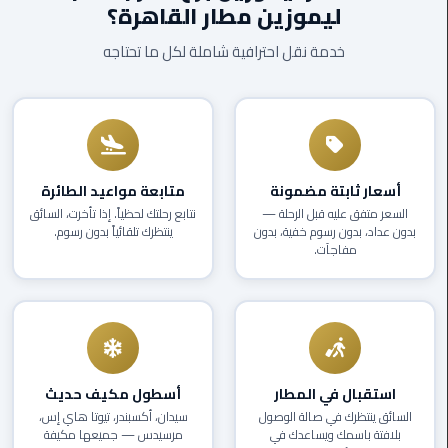
ليموزين مطار القاهرة؟
EN
ليموزين
خدمة نقل احترافية شاملة لكل ما تحتاجه
AR
برج
العرب
العين
السخنة
ليموزين
أسعار ثابتة مضمونة
متابعة مواعيد الطائرة
برج
السعر متفق عليه قبل الرحلة —
نتابع رحلتك لحظياً. إذا تأخرت، السائق
العرب
بدون عداد، بدون رسوم خفية، بدون
ينتظرك تلقائياً بدون رسوم.
الغردقة
مفاجآت.
ليموزين
برج
العرب
القاهرة
استقبال في المطار
أسطول مكيف حديث
ليموزين
السائق ينتظرك في صالة الوصول
سيدان، أكسبندر، تيوتا هاي إس،
بلافتة باسمك ويساعدك في
مرسيدس — جميعها مكيفة
برج