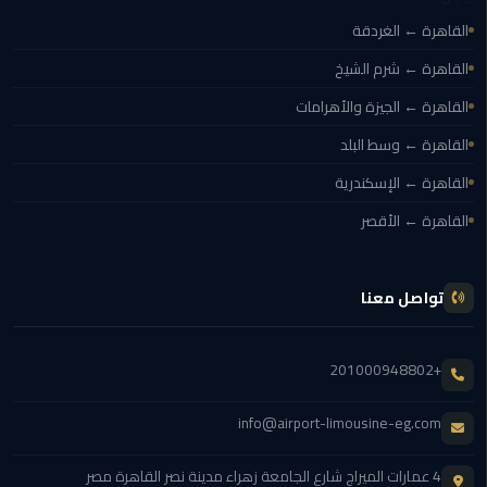
مطار
القاهرة ← الغردقة
القاهرة
القاهرة ← شرم الشيخ
ليموزين
القاهرة ← الجيزة والأهرامات
القاهرة ← وسط البلد
ليموزين
مرسيدس
القاهرة ← الإسكندرية
القاهرة ← الأقصر
أسعار
توصيل
مطار
تواصل معنا
برج
العرب
+201000948802
اسعار
ليموزين
info@airport-limousine-eg.com
من
مطار
4 عمارات الميراج شارع الجامعة زهراء مدينة نصر القاهرة مصر
القاهرة