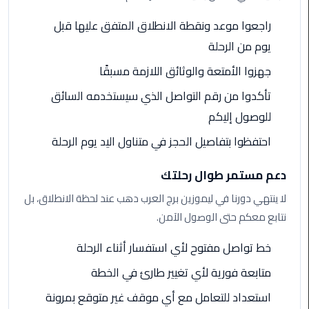
الى
راجعوا موعد ونقطة الانطلاق المتفق عليها قبل
مطار
يوم من الرحلة
القاهرة
جهزوا الأمتعة والوثائق اللازمة مسبقًا
ليموزين
تأكدوا من رقم التواصل الذي سيستخدمه السائق
الدقي
للوصول إليكم
ليموزين
احتفظوا بتفاصيل الحجز في متناول اليد يوم الرحلة
من
القاهرة
دعم مستمر طوال رحلتك
للاسكندرية
لا ينتهي دورنا في ليموزين برج العرب دهب عند لحظة الانطلاق، بل
ليموزين
نتابع معكم حتى الوصول الآمن.
العجوزه
خط تواصل مفتوح لأي استفسار أثناء الرحلة
ليموزين
متابعة فورية لأي تغيير طارئ في الخطة
من
مطار
استعداد للتعامل مع أي موقف غير متوقع بمرونة