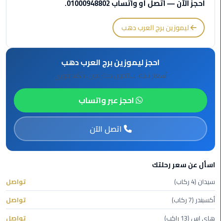
احجز الآن — اتصل أو واتساب 01000948802.
برج
العرب
الى
ليموزين برج العرب دهب
الساحل
الشمالي
احجز ليموزين برج العرب دهب
ليموزين
أسعار ثابتة، سائقون محترفون، تأكيد فوري
الفيوم
احجز عبر واتساب
مطار
القاهرة
اتصل الآن
ليموزين
ليموزين
اسأل عن سعر رحلتك
دهب
سيدان (4 ركاب)
تواصل
مكاتب
أكسبندر (7 ركاب)
تواصل
ليموزين
الاسكندرية
هاي إس (13 راكب)
تواصل