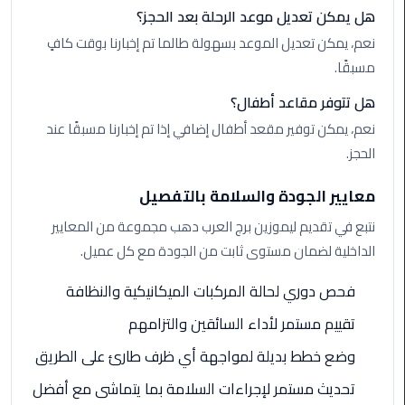
الي
هل يمكن تعديل موعد الرحلة بعد الحجز؟
اسكندرية
نعم، يمكن تعديل الموعد بسهولة طالما تم إخبارنا بوقت كافٍ
مسبقًا.
تاكسي
العاصمة
هل تتوفر مقاعد أطفال؟
نعم، يمكن توفير مقعد أطفال إضافي إذا تم إخبارنا مسبقًا عند
ليموزين
الحجز.
مطار
برج
معايير الجودة والسلامة بالتفصيل
العرب
نتبع في تقديم ليموزين برج العرب دهب مجموعة من المعايير
الدولي
الداخلية لضمان مستوى ثابت من الجودة مع كل عميل.
تاكسي
فحص دوري لحالة المركبات الميكانيكية والنظافة
لندن
تقييم مستمر لأداء السائقين والتزامهم
ليموزين
وضع خطط بديلة لمواجهة أي ظرف طارئ على الطريق
مطار
برج
تحديث مستمر لإجراءات السلامة بما يتماشى مع أفضل
العرب