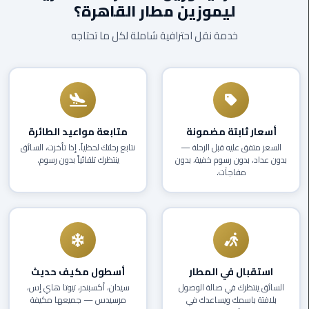
ليموزين مطار القاهرة؟
EN
ليموزين
خدمة نقل احترافية شاملة لكل ما تحتاجه
AR
برج
العرب
العين
السخنة
ليموزين
أسعار ثابتة مضمونة
متابعة مواعيد الطائرة
برج
السعر متفق عليه قبل الرحلة —
نتابع رحلتك لحظياً. إذا تأخرت، السائق
العرب
بدون عداد، بدون رسوم خفية، بدون
ينتظرك تلقائياً بدون رسوم.
الغردقة
مفاجآت.
ليموزين
برج
العرب
القاهرة
استقبال في المطار
أسطول مكيف حديث
ليموزين
السائق ينتظرك في صالة الوصول
سيدان، أكسبندر، تيوتا هاي إس،
بلافتة باسمك ويساعدك في
مرسيدس — جميعها مكيفة
برج