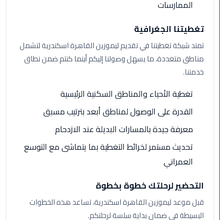
الممارسات
الي
مرسي
تغطيتنا الجغرافية
مطروح
تمتد شبكة تغطيتنا في تقديم ليموزين القاهرة اسكندرية لتشمل
تاكسي
مناطق متعددة، ما يسهل وصولنا إليكم أينما كنتم ضمن نطاق
اسكندريه
خدمتنا.
ليموزين
تغطية الأحياء والمناطق السكنية الرئيسية
مطار
القدرة على الوصول لمناطق أبعد بترتيب مسبق
برج
العرب
معرفة جيدة بالمسارات البديلة عند الازدحام
والإسكندرية
تحديث مستمر لخرائط التغطية بما يتماشى مع التوسع
العمراني
ليموزين
دمياط
التحضير لرحلتك خطوة بخطوة
ليموزين
قبل موعد ليموزين القاهرة اسكندرية، تساعد هذه الخطوات
من
البسيطة في ضمان بداية سلسة لرحلتكم.
الاسكندرية