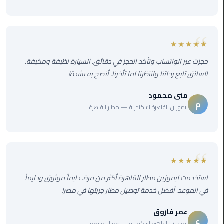
ليموزين
الجيزة
ليموزين
★★★★★
رجال
حجزت عبر الواتساب وتأكد الحجز في دقائق. السيارة نظيفة ومكيفة.
الاعمال
السائق تابع رحلتنا وانتظرنا لما تأخرنا. أنصح به بشدة!
ليموزين
منى محمود
حدائق
م
ليموزين القاهرة اسكندرية — مطار القاهرة
الاهرام
ليموزين
الشيخ
★★★★★
زايد
استخدمت ليموزين مطار القاهرة أكثر من مرة. دايماً موثوق ودايماً
ليموزين
في الموعد. أفضل خدمة توصيل مطار جربتها في مصر!
طنطا
عمر فاروق
ع
ليموزين
ليموزين القاهرة اسكندرية — عميل منتظم