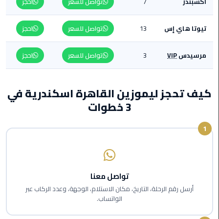
أكسبندر
7
تواصل للسعر
احجز
من
القاهرة
تيوتا هاي إس
13
تواصل للسعر
احجز
الى
مطار
برج
مرسيدس
VIP
3
تواصل للسعر
احجز
العرب
ليموزين
كيف تحجز ليموزين القاهرة اسكندرية في
من
3 خطوات
مطار
برج
1
العرب
ايجار
سارات
تواصل معنا
مرسيدس
أرسل رقم الرحلة، التاريخ، مكان الاستلام، الوجهة، وعدد الركاب عبر
الواتساب.
حجز
ليموزين