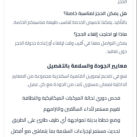
الحجز.
الي
اسكندرية
هل يمكن الحجز لمناسبة خاصة؟
بالتأكيد، يمكننا تخصيص الخدمة لتناسب طبيعة مناسبتكم الخاصة.
تاكسي
العاصمة
ماذا لو احتجت إلغاء الحجز؟
يمكن التواصل معنا في أقرب وقت لإلغاء أو إعادة جدولة الحجز
ليموزين
دون تعقيد.
مطار
برج
معايير الجودة والسلامة بالتفصيل
العرب
نتبع في تقديم ليموزين القاهرة اسكندرية مجموعة من المعايير
الدولي
الداخلية لضمان مستوى ثابت من الجودة مع كل عميل.
تاكسي
فحص دوري لحالة المركبات الميكانيكية والنظافة
لندن
تقييم مستمر لأداء السائقين والتزامهم
ليموزين
وضع خطط بديلة لمواجهة أي ظرف طارئ على الطريق
مطار
برج
تحديث مستمر لإجراءات السلامة بما يتماشى مع أفضل
العرب