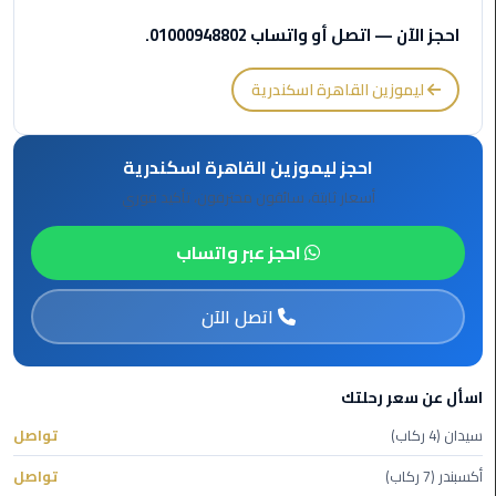
برج
احجز الآن — اتصل أو واتساب 01000948802.
العرب
الى
الساحل
ليموزين القاهرة اسكندرية
الشمالي
احجز ليموزين القاهرة اسكندرية
ليموزين
الفيوم
أسعار ثابتة، سائقون محترفون، تأكيد فوري
مطار
احجز عبر واتساب
القاهرة
ليموزين
اتصل الآن
ليموزين
دهب
اسأل عن سعر رحلتك
مكاتب
سيدان (4 ركاب)
تواصل
ليموزين
أكسبندر (7 ركاب)
تواصل
الاسكندرية