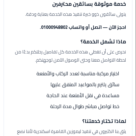
ليموزين
خدمة موثوقة بسائقين محترفين
مرسيدس
يتولى سائقون ذوو خبرة تنفيذ هذه الخدمة بعناية ودقة.
ايجار
بالسائق
احجز الآن — اتصل أو واتساب 01000948802.
فى
مصر
ماذا تشمل الخدمة؟
نحرص على أن تغطي هذه الخدمة كل تفاصيل رحلتكم بدءًا من
ليموزين
مطار
لحظة التواصل معنا وحتى الوصول الآمن لوجهتكم.
العلمين
الجديدة
اختيار مركبة مناسبة لعدد الركاب والأمتعة
سائق يلتزم بالمواعيد المتفق عليها
ليموزين
الاسكندريه
مساعدة في نقل الأمتعة عند الحاجة
الي
خط تواصل مباشر طوال مدة الرحلة
السويس
لماذا تختار خدمتنا؟
تاكسي
المطار
يثق بنا الكثيرون في تنفيذ ليموزين القاهرة اسكندرية لأننا نضع