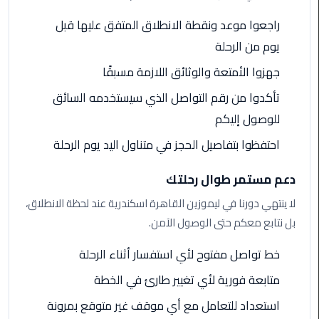
الى
راجعوا موعد ونقطة الانطلاق المتفق عليها قبل
مطار
يوم من الرحلة
القاهرة
جهزوا الأمتعة والوثائق اللازمة مسبقًا
ليموزين
تأكدوا من رقم التواصل الذي سيستخدمه السائق
الدقي
للوصول إليكم
ليموزين
احتفظوا بتفاصيل الحجز في متناول اليد يوم الرحلة
من
القاهرة
دعم مستمر طوال رحلتك
للاسكندرية
لا ينتهي دورنا في ليموزين القاهرة اسكندرية عند لحظة الانطلاق،
ليموزين
بل نتابع معكم حتى الوصول الآمن.
العجوزه
خط تواصل مفتوح لأي استفسار أثناء الرحلة
ليموزين
متابعة فورية لأي تغيير طارئ في الخطة
من
استعداد للتعامل مع أي موقف غير متوقع بمرونة
مطار