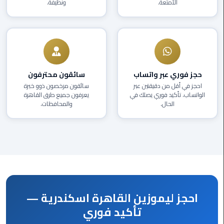
الأمتعة.
ونظيفة.
العرب
دهب
ليموزين
برج
العرب
حجز فوري عبر واتساب
سائقون محترفون
راس
احجز في أقل من دقيقتين عبر
سائقون مرخصون ذوو خبرة
سدر
الواتساب. تأكيد فوري يصلك في
يعرفون جميع طرق القاهرة
الحال.
والمحافظات.
ليموزين
برج
العرب
شرم
الشيخ
ليموزين
احجز ليموزين القاهرة اسكندرية —
برج
العرب
تأكيد فوري
مرسي