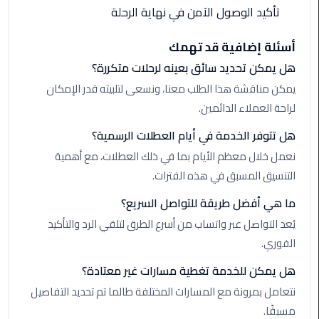
القاهرة
تأكيد الوصول الآمن في نهاية الرحلة
ليموزين
أسئلة إضافية قد تهمك
فيصل
هل يمكن تحديد سائق بعينه لرحلات متكررة؟
يمكن مناقشة هذا الطلب معنا، ونسعى لتلبيته قدر الإمكان
ليموزين
من
لراحة العملاء الدائمين.
مطار
هل تتوفر الخدمة في أيام العطلات الرسمية؟
برج
نعمل خلال معظم الأيام بما في ذلك العطلات، مع أهمية
العرب
إلى
التنسيق المسبق في هذه الفترات.
القاهرة
ما هي أفضل طريقة للتواصل السريع؟
يُعد التواصل عبر واتساب من أسرع الطرق لتلقي الرد والتأكيد
ليموزين
الهرم
الفوري.
هل يمكن للخدمة تغطية مسارات غير معتادة؟
ليموزين
نتعامل بمرونة مع المسارات المختلفة طالما تم تحديد التفاصيل
من
مطار
مسبقًا.