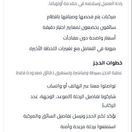
راحة العميل وسلامته في مقدمة أولوياتنا.
ليموزين
مركبات يتم فحصها وصيانتها بانتظام
الاسكندريه
شرم
سائقون يخضعون لمعايير اختيار دقيقة
الشيخ
أسعار واضحة دون مفاجآت
تاكسي
مرونة في التعامل مع تغييرات اللحظة الأخيرة
مطار
القاهرة
خطوات الحجز
عملية الحجز بسيطة ومباشرة وتستغرق دقائق معدودة فقط.
ليموزين
الاسكندريه
تواصلوا معنا عبر الهاتف أو واتساب
مطروح
شاركونا تفاصيل الرحلة (الموعد، الوجهة، عدد
ليموزين
الركاب)
المطار
نؤكد لكم الحجز ونرسل تفاصيل السائق والمركبة
ليموزين
استمتعوا برحلة مريحة وآمنة
البحر