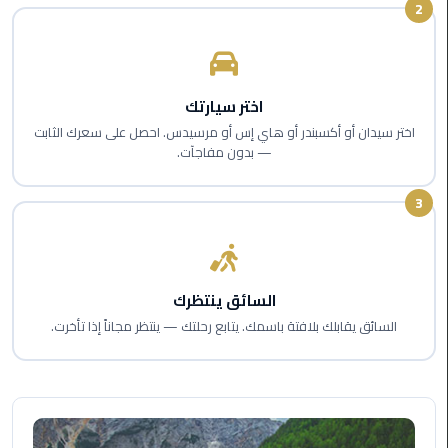
2
اسكندرية
حجز
ليموزين
اختر سيارتك
الساحل
اختر سيدان أو أكسبندر أو هاي إس أو مرسيدس. احصل على سعرك الثابت
الشمالي
— بدون مفاجآت.
حجز
3
ليموزين
العين
السخنة
السائق ينتظرك
حجز
السائق يقابلك بلافتة باسمك. يتابع رحلتك — ينتظر مجاناً إذا تأخرت.
ليموزين
شرم
الشيخ
حجز