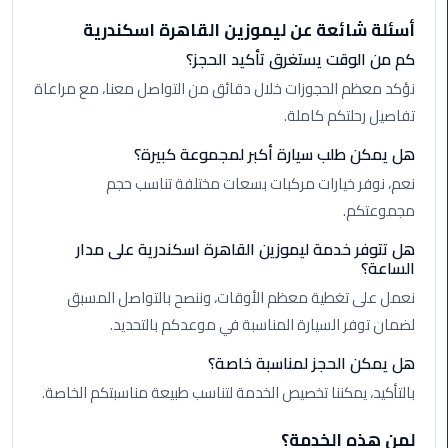
الأحمر
أسئلة شائعة عن ليموزين القاهرة اسكندرية
من
كم من الوقت يستغرق تأكيد الحجز؟
مطار
القاهرة
نؤكد معظم الحجوزات خلال دقائق من التواصل معنا، مع مراعاة
تفاصيل رحلتكم كاملة.
ليموزين
هل يمكن طلب سيارة أكبر لمجموعة كبيرة؟
مطار
القاهرة
نعم، نوفر خيارات مركبات بسعات مختلفة تناسب حجم
مجموعتكم.
ليموزين
هل تتوفر خدمة ليموزين القاهرة اسكندرية على مدار
السخنة
الساعة؟
نعمل على تغطية معظم الأوقات، وننصح بالتواصل المسبق
ليموزين
لضمان توفر السيارة المناسبة في موعدكم بالتحديد.
مطار
سفنكس
هل يمكن الحجز لمناسبة خاصة؟
بالتأكيد، يمكننا تخصيص الخدمة لتناسب طبيعة مناسبتكم الخاصة.
ليموزين
القاهرة
لمن هذه الخدمة؟
اسكندرية