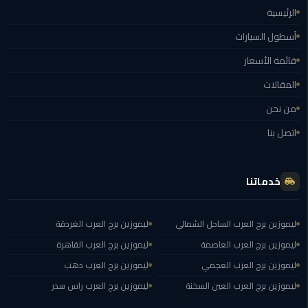
الغردقة
الرئيسية
أسطول السيارات
ليموزين
شرم
قائمة الأسعار
الشيخ
المقالات
ليموزين
من نحن
مرسي
اتصل بنا
علم
ليموزين
خدماتنا
اسكندرية
ليموزين
ليموزين برج العرب الساحل الشمالي
ليموزين برج العرب الغردقة
الساحل
ليموزين برج العرب العاصمة
ليموزين برج العرب القاهرة
الشمالي
ليموزين برج العرب العجمي
ليموزين برج العرب دهب
ليموزين برج العرب العين السخنة
ليموزين برج العرب راس سدر
خدمة
اهلا