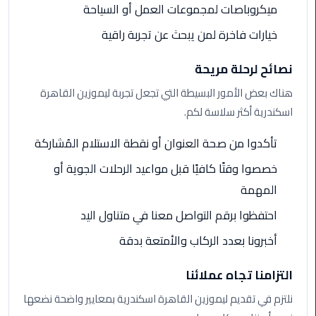
ميكروباصات لمجموعات العمل أو السياحة
ليموزين
خيارات فاخرة لمن يبحث عن تجربة راقية
مطار
مرسي
نصائح لرحلة مريحة
مطروح
هناك بعض الأمور البسيطة التي تجعل تجربة ليموزين القاهرة
ليموزين
اسكندرية أكثر سلاسة لكم.
مطار
اكتوبر
تأكدوا من صحة العنوان أو نقطة الاستلام المُشاركة
خصصوا وقتًا كافيًا قبل مواعيد الرحلات الجوية أو
ليموزين
مطار
المهمة
الغردقة
احتفظوا برقم التواصل معنا في متناول اليد
أخبرونا بعدد الركاب والأمتعة بدقة
ليموزين
مطار
القاهرة
التزامنا تجاه عملائنا
أسعار
نلتزم في تقديم ليموزين القاهرة اسكندرية بمعايير واضحة نضعها