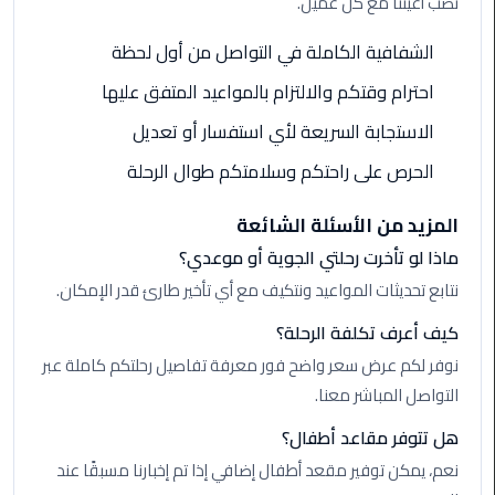
نصب أعيننا مع كل عميل.
ليموزين
مطار
الشفافية الكاملة في التواصل من أول لحظة
شرم
الشيخ
احترام وقتكم والالتزام بالمواعيد المتفق عليها
الاستجابة السريعة لأي استفسار أو تعديل
ليموزين
مطار
الحرص على راحتكم وسلامتكم طوال الرحلة
القاهرة
الخط
المزيد من الأسئلة الشائعة
الساخن
ماذا لو تأخرت رحلتي الجوية أو موعدي؟
نتابع تحديثات المواعيد ونتكيف مع أي تأخير طارئ قدر الإمكان.
ليموزين
مطار
كيف أعرف تكلفة الرحلة؟
العاصمة
نوفر لكم عرض سعر واضح فور معرفة تفاصيل رحلتكم كاملة عبر
الادارية
التواصل المباشر معنا.
ليموزين
هل تتوفر مقاعد أطفال؟
مطار
نعم، يمكن توفير مقعد أطفال إضافي إذا تم إخبارنا مسبقًا عند
القاهرة