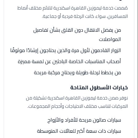
صُممت خدمة ليموزين القاهرة اسكندرية لتلائم مختلف أنماط
ليموزين
المسافرين، سواء كانت الرحلة فردية أو جماعية.
مطار
برج
من يفضل الانتقال دون القلق بشأن تفاصيل
العرب
المواصلات
الزوار القادمون لأول مرة والذين يحتاجون إرشادًا موثوقًا
ليموزين
المطار
أصحاب المناسبات الخاصة الباحثين عن لمسة مميزة
الخط
من يخطط لرحلة طويلة ويحتاج مركبة مريحة
الساخن
خيارات الأسطول المتاحة
ليموزين
مطار
نوفر ضمن خدمة ليموزين القاهرة اسكندرية تشكيلة من
العلمين
المركبات لتناسب مختلف الاحتياجات وأحجام المجموعات.
ليموزين
سيارات صالون مريحة للأفراد والأزواج
توصيل
سيارات ذات سعة أكبر للعائلات المتوسطة
المطار