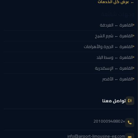
← عرض كل الخدمات
مطار
القاهرة
وجهات شائعة
القاهرة ← الغردقة
ليموزين
القاهرة ← شرم الشيخ
ليموزين
القاهرة ← الجيزة والأهرامات
مرسيدس
القاهرة ← وسط البلد
أسعار
القاهرة ← الإسكندرية
توصيل
القاهرة ← الأقصر
مطار
برج
العرب
تواصل معنا
اسعار
ليموزين
+201000948802
من
مطار
info@airport-limousine-eg.com
القاهرة