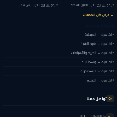
مطار
ليموزين برج العرب العين السخنة
ليموزين برج العرب راس سدر
القاهرة
← عرض كل الخدمات
ليموزين
وجهات شائعة
القاهرة ← الغردقة
ليموزين
مرسيدس
القاهرة ← شرم الشيخ
القاهرة ← الجيزة والأهرامات
أسعار
توصيل
القاهرة ← وسط البلد
مطار
القاهرة ← الإسكندرية
برج
العرب
القاهرة ← الأقصر
اسعار
ليموزين
تواصل معنا
من
مطار
+201000948802
القاهرة