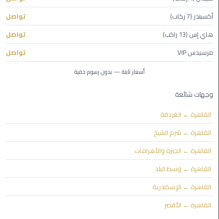
أكسبندر (7 ركاب)
تواصل
ليموزين
مايو
هاي إس (13 راكب)
تواصل
مرسيدس VIP
تواصل
ليموزين
حلوان
أسعار ثابتة — بدون رسوم خفية
ليموزين
وجهات شائعة
الإسماعيلية
القاهرة ← الغردقة
ليموزين
القاهرة ← شرم الشيخ
المنوفية
القاهرة ← الجيزة والأهرامات
ليموزين
القاهرة ← وسط البلد
البحيرة
القاهرة ← الإسكندرية
ليموزين
القاهرة ← الأقصر
بلطيم