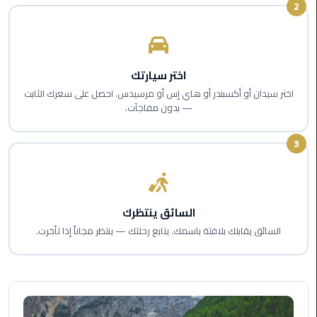
2
اسكندرية
حجز
ليموزين
اختر سيارتك
الساحل
اختر سيدان أو أكسبندر أو هاي إس أو مرسيدس. احصل على سعرك الثابت
الشمالي
— بدون مفاجآت.
حجز
3
ليموزين
العين
السخنة
السائق ينتظرك
حجز
السائق يقابلك بلافتة باسمك. يتابع رحلتك — ينتظر مجاناً إذا تأخرت.
ليموزين
شرم
الشيخ
حجز