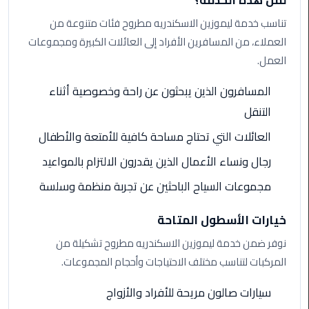
لمن هذه الخدمة؟
تناسب خدمة ليموزين الاسكندريه مطروح فئات متنوعة من
ليموزين
العملاء، من المسافرين الأفراد إلى العائلات الكبيرة ومجموعات
مطار
العمل.
برج
العرب
المسافرون الذين يبحثون عن راحة وخصوصية أثناء
التنقل
ليموزين
المطار
العائلات التي تحتاج مساحة كافية للأمتعة والأطفال
الخط
رجال ونساء الأعمال الذين يقدرون الالتزام بالمواعيد
الساخن
مجموعات السياح الباحثين عن تجربة منظمة وسلسة
ليموزين
مطار
خيارات الأسطول المتاحة
العلمين
نوفر ضمن خدمة ليموزين الاسكندريه مطروح تشكيلة من
المركبات لتناسب مختلف الاحتياجات وأحجام المجموعات.
ليموزين
توصيل
سيارات صالون مريحة للأفراد والأزواج
المطار