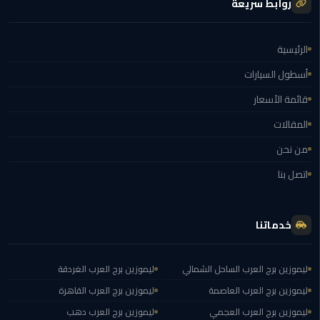
روابط سريعة
الغردقة
ليموزين
الرئيسية
شرم
الشيخ
أسطول السيارات
قائمة الأسعار
ليموزين
المقالات
مرسي
علم
من نحن
اتصل بنا
ليموزين
اسكندرية
خدماتنا
ليموزين
الساحل
الشمالي
ليموزين برج العرب الساحل الشمالي
ليموزين برج العرب الغردقة
ليموزين برج العرب العاصمة
ليموزين برج العرب القاهرة
خدمة
ليموزين برج العرب العجمي
ليموزين برج العرب دهب
اهلا