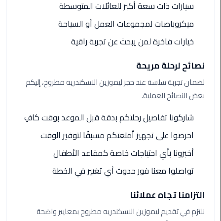
سيارات ذات سعة أكبر للعائلات المتوسطة
ليموزين
ميكروباصات لمجموعات العمل أو السياحة
مطار
مرسي
خيارات فاخرة لمن يبحث عن تجربة راقية
مطروح
نصائح لرحلة مريحة
ليموزين
لضمان تجربة سلسة عند حجز ليموزين الاسكندريه مطروح، إليكم
مطار
بعض النصائح العملية.
اكتوبر
شاركونا تفاصيل رحلتكم بدقة قبل الموعد بوقت كافٍ
ليموزين
مطار
احرصوا على تجهيز أمتعتكم مسبقًا لتوفير الوقت
الغردقة
أخبرونا بأي احتياجات خاصة كمقاعد الأطفال
ليموزين
تواصلوا معنا فور حدوث أي تغيير في الخطة
مطار
القاهرة
التزامنا تجاه عملائنا
أسعار
نلتزم في تقديم ليموزين الاسكندريه مطروح بمعايير واضحة