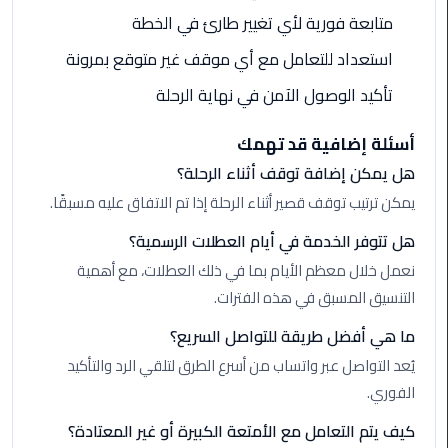
القاهرة
متابعة فورية لأي تغيير طارئ في الخطة
ليموزين
استعداد للتعامل مع أي موقف غير متوقع بمرونة
فيصل
تأكيد الوصول الآمن في نهاية الرحلة
ليموزين
أسئلة إضافية قد تهمك
من
هل يمكن إضافة توقف أثناء الرحلة؟
مطار
برج
يمكن ترتيب توقف قصير أثناء الرحلة إذا تم الاتفاق عليه مسبقًا.
العرب
هل تتوفر الخدمة في أيام العطلات الرسمية؟
إلى
القاهرة
نعمل خلال معظم الأيام بما في ذلك العطلات، مع أهمية
التنسيق المسبق في هذه الفترات.
ليموزين
ما هي أفضل طريقة للتواصل السريع؟
الهرم
يُعد التواصل عبر واتساب من أسرع الطرق لتلقي الرد والتأكيد
ليموزين
الفوري.
من
كيف يتم التعامل مع الأمتعة الكبيرة أو غير المعتادة؟
مطار