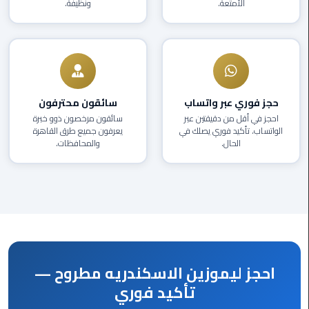
الأمتعة.
ونظيفة.
العرب
دهب
ليموزين
برج
العرب
حجز فوري عبر واتساب
سائقون محترفون
راس
احجز في أقل من دقيقتين عبر
سائقون مرخصون ذوو خبرة
سدر
الواتساب. تأكيد فوري يصلك في
يعرفون جميع طرق القاهرة
الحال.
والمحافظات.
ليموزين
برج
العرب
شرم
الشيخ
ليموزين
احجز ليموزين الاسكندريه مطروح —
برج
العرب
تأكيد فوري
مرسي