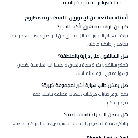
استمتعوا برحلة مريحة وآمنة
الأحمر
من
أسئلة شائعة عن ليموزين الاسكندريه مطروح
مطار
القاهرة
كم من الوقت يستغرق تأكيد الحجز؟
نؤكد معظم الحجوزات خلال دقائق من التواصل معنا، مع مراعاة
ليموزين
تفاصيل رحلتكم كاملة.
مطار
هل السائقون على دراية بالمنطقة؟
القاهرة
يتمتع سائقونا بخبرة جيدة بالطرق والمسارات المناسبة لضمان
ليموزين
وصولكم في الوقت المناسب.
السخنة
هل يمكن طلب سيارة أكبر لمجموعة كبيرة؟
ليموزين
نعم، نوفر خيارات مركبات بسعات مختلفة تناسب حجم
مطار
مجموعتكم.
سفنكس
هل يمكن الحجز لمناسبة خاصة؟
ليموزين
بالتأكيد، يمكننا تخصيص الخدمة لتناسب طبيعة مناسبتكم الخاصة.
القاهرة
اسكندرية