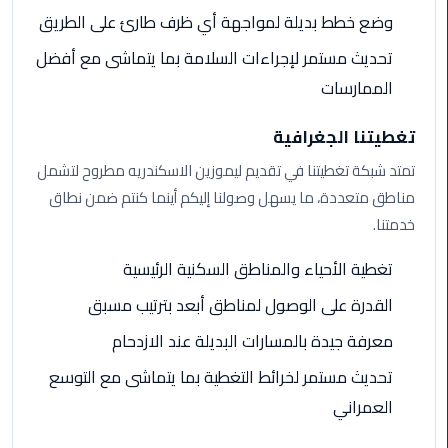
الي
وضع خطط بديلة لمواجهة أي ظرف طارئ على الطريق
مرسي
تحديث مستمر لإجراءات السلامة بما يتماشى مع أفضل
مطروح
الممارسات
تاكسي
تغطيتنا الجغرافية
اسكندريه
تمتد شبكة تغطيتنا في تقديم ليموزين الاسكندريه مطروح لتشمل
ليموزين
مناطق متعددة، ما يسهل وصولنا إليكم أينما كنتم ضمن نطاق
مطار
خدمتنا.
برج
العرب
تغطية الأحياء والمناطق السكنية الرئيسية
والإسكندرية
القدرة على الوصول لمناطق أبعد بترتيب مسبق
ليموزين
معرفة جيدة بالمسارات البديلة عند الازدحام
دمياط
تحديث مستمر لخرائط التغطية بما يتماشى مع التوسع
ليموزين
العمراني
من
الاسكندرية