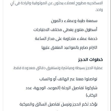
الاسكندريه مطروح لعملاء يبحثون عن الموثوقية والراحة في آنٍ
ليموزين
واحد.
الاسكندريه
شرم
سمعة طيبة وعملاء دائمون
الشيخ
أسطول متنوع يغطي مختلف الاحتياجات
تاكسي
خدمة عملاء متجاوبة على مدار الساعة
مطار
التزام صارم بالمواعيد المتفق عليها
القاهرة
خطوات الحجز
ليموزين
الاسكندريه
عملية الحجز بسيطة ومباشرة وتستغرق دقائق معدودة فقط.
مطروح
تواصلوا معنا عبر الهاتف أو واتساب
ليموزين
شاركونا تفاصيل الرحلة (الموعد، الوجهة، عدد
المطار
الركاب)
ليموزين
نؤكد لكم الحجز ونرسل تفاصيل السائق والمركبة
البحر