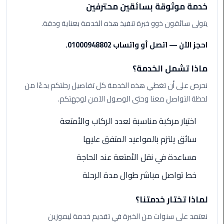
ليموزين
خدمة موثوقة بسائقين محترفين
مرسيدس
يتولى سائقون ذوو خبرة تنفيذ هذه الخدمة بعناية ودقة.
ايجار
بالسائق
احجز الآن — اتصل أو واتساب 01000948802.
فى
مصر
ماذا تشمل الخدمة؟
نحرص على أن تغطي هذه الخدمة كل تفاصيل رحلتكم بدءًا من
ليموزين
مطار
لحظة التواصل معنا وحتى الوصول الآمن لوجهتكم.
العلمين
الجديدة
اختيار مركبة مناسبة لعدد الركاب والأمتعة
سائق يلتزم بالمواعيد المتفق عليها
ليموزين
الاسكندريه
مساعدة في نقل الأمتعة عند الحاجة
الي
خط تواصل مباشر طوال مدة الرحلة
السويس
لماذا تختار خدمتنا؟
تاكسي
المطار
نعتمد على سنوات من الخبرة في تقديم خدمة ليموزين