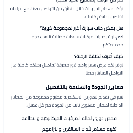
الي
نؤكد معظم الحجوزات خلال دقائق من التواصل معنا، مع مراعاة
اسكندرية
تفاصيل رحلتكم كاملة.
تاكسي
هل يمكن طلب سيارة أكبر لمجموعة كبيرة؟
العاصمة
نعم، نوفر خيارات مركبات بسعات مختلفة تناسب حجم
مجموعتكم.
ليموزين
مطار
كيف أعرف تكلفة الرحلة؟
برج
نوفر لكم عرض سعر واضح فور معرفة تفاصيل رحلتكم كاملة عبر
العرب
التواصل المباشر معنا.
الدولي
معايير الجودة والسلامة بالتفصيل
تاكسي
لندن
نتبع في تقديم ليموزين الاسكندريه مطروح مجموعة من المعايير
الداخلية لضمان مستوى ثابت من الجودة مع كل عميل.
ليموزين
مطار
فحص دوري لحالة المركبات الميكانيكية والنظافة
برج
تقييم مستمر لأداء السائقين والتزامهم
العرب