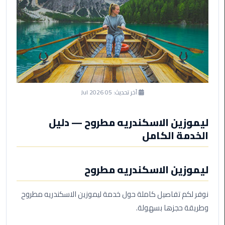
ليموزين
مرسى
مطروح
حجز
ليموزين
مطار
سفنكس
آخر تحديث:
05 Jul 2026
خدمة
ليموزين
ليموزين الاسكندريه مطروح — دليل
الغردقة
الخدمة الكامل
ليموزين
ليموزين الاسكندريه مطروح
دهب
الى
القاهرة
نوفر لكم تفاصيل كاملة حول خدمة ليموزين الاسكندريه مطروح
والعكس
وطريقة حجزها بسهولة.