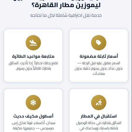
ليموزين مطار القاهرة؟
EN
ليموزين
خدمة نقل احترافية شاملة لكل ما تحتاجه
AR
برج
العرب
العين
السخنة
ليموزين
أسعار ثابتة مضمونة
متابعة مواعيد الطائرة
برج
السعر متفق عليه قبل الرحلة —
نتابع رحلتك لحظياً. إذا تأخرت، السائق
العرب
بدون عداد، بدون رسوم خفية، بدون
ينتظرك تلقائياً بدون رسوم.
الغردقة
مفاجآت.
ليموزين
برج
العرب
القاهرة
استقبال في المطار
أسطول مكيف حديث
ليموزين
السائق ينتظرك في صالة الوصول
سيدان، أكسبندر، تيوتا هاي إس،
بلافتة باسمك ويساعدك في
مرسيدس — جميعها مكيفة
برج