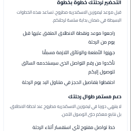
التحضير لرحلتك خطوة بخطوة
الى
قبل موعد ليموزين الاسكندريه مطروح، تساعد هذه الخطوات
مطار
البسيطة في ضمان بداية سلسة لرحلتكم.
القاهرة
راجعوا موعد ونقطة الانطلاق المتفق عليها قبل
ليموزين
الدقي
يوم من الرحلة
جهزوا الأمتعة والوثائق اللازمة مسبقًا
ليموزين
تأكدوا من رقم التواصل الذي سيستخدمه السائق
من
القاهرة
للوصول إليكم
للاسكندرية
احتفظوا بتفاصيل الحجز في متناول اليد يوم الرحلة
ليموزين
دعم مستمر طوال رحلتك
العجوزه
لا ينتهي دورنا في ليموزين الاسكندريه مطروح عند لحظة الانطلاق،
ليموزين
بل نتابع معكم حتى الوصول الآمن.
من
مطار
خط تواصل مفتوح لأي استفسار أثناء الرحلة