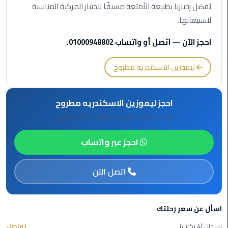
برج
يُفضل إخبارنا بطبيعة الأمتعة مسبقًا لاختيار المركبة المناسبة
العرب
لاستيعابها.
الى
الساحل
احجز الآن — اتصل أو واتساب 01000948802.
الشمالي
ليموزين الاسكندريه مطروح
ليموزين
الفيوم
احجز ليموزين الاسكندريه مطروح
مطار
أسعار ثابتة، سائقون محترفون، تأكيد فوري
القاهرة
ليموزين
احجز عبر واتساب
ليموزين
اتصل الآن
دهب
مكاتب
اسأل عن سعر رحلتك
ليموزين
الاسكندرية
سيدان (4 ركاب)
تواصل