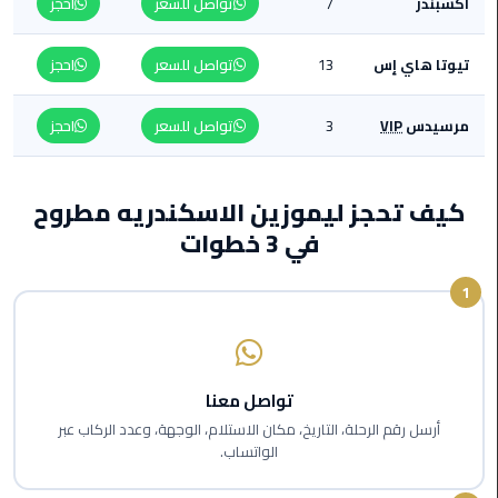
أكسبندر
7
تواصل للسعر
احجز
من
القاهرة
تيوتا هاي إس
13
تواصل للسعر
احجز
الى
مطار
برج
مرسيدس
VIP
3
تواصل للسعر
احجز
العرب
ليموزين
كيف تحجز ليموزين الاسكندريه مطروح
من
في 3 خطوات
مطار
برج
1
العرب
ايجار
سارات
تواصل معنا
مرسيدس
أرسل رقم الرحلة، التاريخ، مكان الاستلام، الوجهة، وعدد الركاب عبر
الواتساب.
حجز
ليموزين