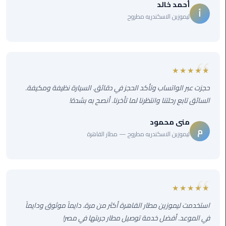
أحمد خالد
ليموزين
أ
الجيزة
ليموزين الاسكندريه مطروح
ليموزين
رجال
الاعمال
★★★★★
حجزت عبر الواتساب وتأكد الحجز في دقائق. السيارة نظيفة ومكيفة.
ليموزين
السائق تابع رحلتنا وانتظرنا لما تأخرنا. أنصح به بشدة!
حدائق
الاهرام
منى محمود
م
ليموزين الاسكندريه مطروح — مطار القاهرة
ليموزين
الشيخ
زايد
★★★★★
ليموزين
طنطا
استخدمت ليموزين مطار القاهرة أكثر من مرة. دايماً موثوق ودايماً
في الموعد. أفضل خدمة توصيل مطار جربتها في مصر!
ليموزين