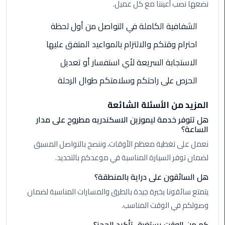
نضعها نصب أعيننا مع كل عميل.
ليموزين
مطار
الشفافية الكاملة في التواصل من أول لحظة
شرم
الشيخ
احترام وقتكم والالتزام بالمواعيد المتفق عليها
الاستجابة السريعة لأي استفسار أو تعديل
ليموزين
مطار
الحرص على راحتكم وسلامتكم طوال الرحلة
القاهرة
الخط
المزيد من الأسئلة الشائعة
الساخن
هل تتوفر خدمة ليموزين الاسكندريه مطروح على مدار
الساعة؟
ليموزين
نعمل على تغطية معظم الأوقات، وننصح بالتواصل المسبق
مطار
لضمان توفر السيارة المناسبة في موعدكم بالتحديد.
العاصمة
الادارية
هل السائقون على دراية بالمنطقة؟
يتمتع سائقونا بخبرة جيدة بالطرق والمسارات المناسبة لضمان
ليموزين
وصولكم في الوقت المناسب.
مطار
القاهرة
كم من الوقت يستغرق تأكيد الحجز؟