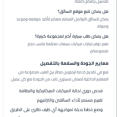
تفاصيل رحلتكم كاملة.
الي
اسكندرية
هل يمكن تتبع موقع السائق؟
يمكن للسائق التواصل المباشر معكم لتأكيد موقعه وموعد
تاكسي
وصوله.
العاصمة
هل يمكن طلب سيارة أكبر لمجموعة كبيرة؟
ليموزين
نعم، نوفر خيارات مركبات بسعات مختلفة تناسب حجم
مطار
مجموعتكم.
برج
العرب
معايير الجودة والسلامة بالتفصيل
الدولي
نتبع في تقديم خدمة ليموزين مطار برج العرب مجموعة من
تاكسي
المعايير الداخلية لضمان مستوى ثابت من الجودة مع كل عميل.
لندن
فحص دوري لحالة المركبات الميكانيكية والنظافة
ليموزين
تقييم مستمر لأداء السائقين والتزامهم
مطار
وضع خطط بديلة لمواجهة أي ظرف طارئ على الطريق
برج
العرب