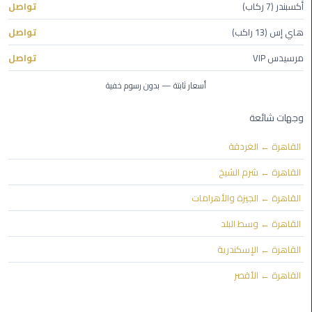
أكسبندر (7 ركاب)
تواصل
ليموزين
هاي إس (13 راكب)
تواصل
مايو
مرسيدس VIP
تواصل
ليموزين
أسعار ثابتة — بدون رسوم خفية
حلوان
وجهات شائعة
ليموزين
الإسماعيلية
القاهرة ← الغردقة
القاهرة ← شرم الشيخ
ليموزين
المنوفية
القاهرة ← الجيزة والأهرامات
القاهرة ← وسط البلد
ليموزين
البحيرة
القاهرة ← الإسكندرية
القاهرة ← الأقصر
ليموزين
بلطيم