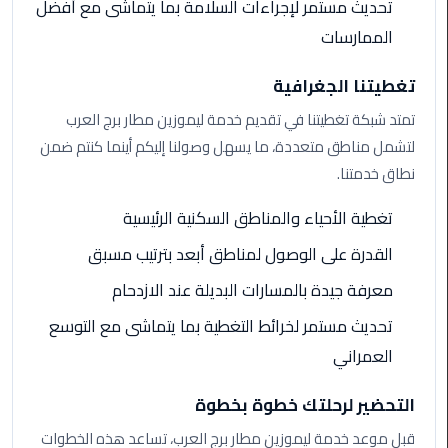
تحديث مستمر لإجراءات السلامة بما يتماشى مع أفضل
الي
الممارسات
مرسي
مطروح
تغطيتنا الجغرافية
تاكسي
تمتد شبكة تغطيتنا في تقديم خدمة ليموزين مطار برج العرب
اسكندريه
لتشمل مناطق متعددة، ما يسهل وصولنا إليكم أينما كنتم ضمن
نطاق خدمتنا.
ليموزين
مطار
تغطية الأحياء والمناطق السكنية الرئيسية
برج
القدرة على الوصول لمناطق أبعد بترتيب مسبق
العرب
والإسكندرية
معرفة جيدة بالمسارات البديلة عند الازدحام
تحديث مستمر لخرائط التغطية بما يتماشى مع التوسع
ليموزين
دمياط
العمراني
ليموزين
التحضير لرحلتك خطوة بخطوة
من
قبل موعد خدمة ليموزين مطار برج العرب، تساعد هذه الخطوات
الاسكندرية