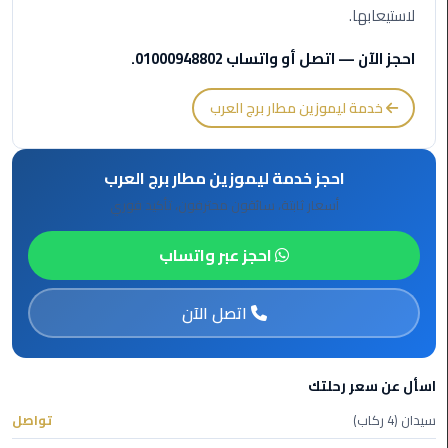
برج
لاستيعابها.
العرب
الى
احجز الآن — اتصل أو واتساب 01000948802.
الساحل
الشمالي
خدمة ليموزين مطار برج العرب
ليموزين
الفيوم
احجز خدمة ليموزين مطار برج العرب
أسعار ثابتة، سائقون محترفون، تأكيد فوري
مطار
القاهرة
احجز عبر واتساب
ليموزين
اتصل الآن
ليموزين
دهب
اسأل عن سعر رحلتك
مكاتب
ليموزين
سيدان (4 ركاب)
تواصل
الاسكندرية