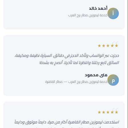
ليموزين
أحمد خالد
الجيزة
أ
خدمة ليموزين مطار برج العرب
ليموزين
رجال
الاعمال
★★★★★
ليموزين
حجزت عبر الواتساب وتأكد الحجز في دقائق. السيارة نظيفة ومكيفة.
حدائق
السائق تابع رحلتنا وانتظرنا لما تأخرنا. أنصح به بشدة!
الاهرام
منى محمود
ليموزين
م
خدمة ليموزين مطار برج العرب — مطار القاهرة
الشيخ
زايد
ليموزين
★★★★★
طنطا
استخدمت ليموزين مطار القاهرة أكثر من مرة. دايماً موثوق ودايماً
ليموزين