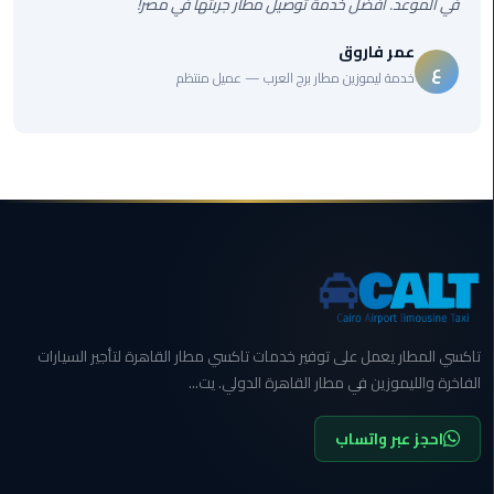
في الموعد. أفضل خدمة توصيل مطار جربتها في مصر!
المنصورة
عمر فاروق
ع
ليموزين
خدمة ليموزين مطار برج العرب — عميل منتظم
كفر
الشيخ
ليموزين
المحلة
الكبرى
ليموزين
السويس
تاكسي المطار يعمل على توفير خدمات تاكسي مطار القاهرة لتأجير السيارات
ليموزين
الفاخرة والليموزين في مطار القاهرة الدولي. يت...
العين
السخنة
احجز عبر واتساب
ليموزين