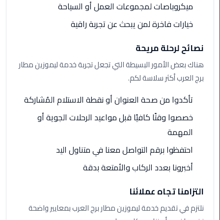
ميكروباصات لمجموعات العمل أو السياحة
ليموزين
خيارات فاخرة لمن يبحث عن تجربة راقية
مطار
مرسي
نصائح لرحلة مريحة
مطروح
هناك بعض الأمور البسيطة التي تجعل تجربة خدمة ليموزين مطار
ليموزين
برج العرب أكثر سلاسة لكم.
مطار
اكتوبر
تأكدوا من صحة العنوان أو نقطة الاستلام المُشاركة
خصصوا وقتًا كافيًا قبل مواعيد الرحلات الجوية أو
ليموزين
مطار
المهمة
الغردقة
احتفظوا برقم التواصل معنا في متناول اليد
أخبرونا بعدد الركاب والأمتعة بدقة
ليموزين
مطار
القاهرة
التزامنا تجاه عملائنا
أسعار
نلتزم في تقديم خدمة ليموزين مطار برج العرب بمعايير واضحة