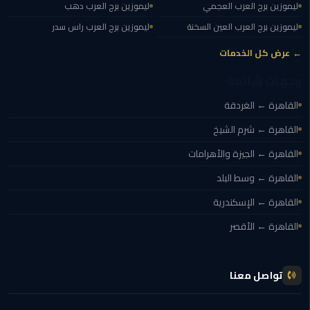
ليموزين برج العرب العجمي
ليموزين برج العرب دهب
مطار
القاهرة
ليموزين برج العرب العين السخنة
ليموزين برج العرب راس سدر
← عرض كل الخدمات
ليموزين
وجهات شائعة
ليموزين
القاهرة ← الغردقة
مرسيدس
القاهرة ← شرم الشيخ
أسعار
القاهرة ← الجيزة والأهرامات
توصيل
القاهرة ← وسط البلد
مطار
برج
القاهرة ← الإسكندرية
العرب
القاهرة ← الأقصر
اسعار
ليموزين
تواصل معنا
من
مطار
القاهرة