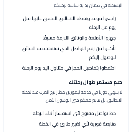
البسيطة في ضمان بداية سلسة لرحلتكم.
الى
مطار
راجعوا موعد ونقطة الانطلاق المتفق عليها قبل
القاهرة
يوم من الرحلة
ليموزين
جهزوا الأمتعة والوثائق اللازمة مسبقًا
الدقي
تأكدوا من رقم التواصل الذي سيستخدمه السائق
ليموزين
للوصول إليكم
من
احتفظوا بتفاصيل الحجز في متناول اليد يوم الرحلة
القاهرة
للاسكندرية
دعم مستمر طوال رحلتك
ليموزين
لا ينتهي دورنا في خدمة ليموزين مطار برج العرب عند لحظة
العجوزه
الانطلاق، بل نتابع معكم حتى الوصول الآمن.
خط تواصل مفتوح لأي استفسار أثناء الرحلة
ليموزين
من
متابعة فورية لأي تغيير طارئ في الخطة
مطار