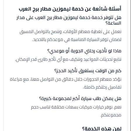
الأحمر
أسئلة شائعة عن خدمة ليموزين مطار برج العرب
من
هل تتوفر خدمة خدمة ليموزين مطار برج العرب على مدار
مطار
الساعة؟
القاهرة
نعمل على تغطية معظم الأوقات، وننصح بالتواصل المسبق
لضمان توفر السيارة المناسبة في موعدكم بالتحديد.
ليموزين
مطار
ماذا لو تأخرت رحلتي الجوية أو موعدي؟
القاهرة
نتابع تحديثات المواعيد ونتكيف مع أي تأخير طارئ قدر الإمكان.
ليموزين
كم من الوقت يستغرق تأكيد الحجز؟
السخنة
نؤكد معظم الحجوزات خلال دقائق من التواصل معنا، مع مراعاة
تفاصيل رحلتكم كاملة.
ليموزين
مطار
هل يمكن طلب سيارة أكبر لمجموعة كبيرة؟
سفنكس
نعم، نوفر خيارات مركبات بسعات مختلفة تناسب حجم
مجموعتكم.
ليموزين
القاهرة
لمن هذه الخدمة؟
اسكندرية