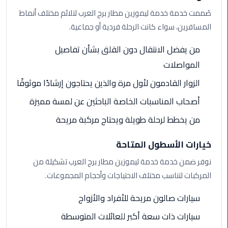
صُممت خدمة خدمة ليموزين مطار برج العرب لتلائم مختلف أنماط
ليموزين
المسافرين، سواء كانت الرحلة فردية أو جماعية.
مطار
برج
من يفضل الانتقال دون القلق بشأن تفاصيل
العرب
المواصلات
الزوار القادمون لأول مرة والذين يحتاجون إرشادًا موثوقًا
ليموزين
المطار
أصحاب المناسبات الخاصة الباحثين عن لمسة مميزة
الخط
من يخطط لرحلة طويلة ويحتاج مركبة مريحة
الساخن
خيارات الأسطول المتاحة
ليموزين
مطار
نوفر ضمن خدمة خدمة ليموزين مطار برج العرب تشكيلة من
العلمين
المركبات لتناسب مختلف الاحتياجات وأحجام المجموعات.
ليموزين
سيارات صالون مريحة للأفراد والأزواج
توصيل
سيارات ذات سعة أكبر للعائلات المتوسطة
المطار