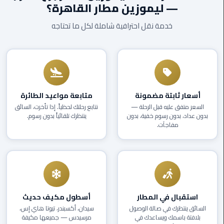
— ليموزين مطار القاهرة؟
EN
ليموزين
خدمة نقل احترافية شاملة لكل ما تحتاجه
AR
برج
العرب
العين
السخنة
ليموزين
أسعار ثابتة مضمونة
متابعة مواعيد الطائرة
برج
السعر متفق عليه قبل الرحلة —
نتابع رحلتك لحظياً. إذا تأخرت، السائق
العرب
بدون عداد، بدون رسوم خفية، بدون
ينتظرك تلقائياً بدون رسوم.
الغردقة
مفاجآت.
ليموزين
برج
العرب
القاهرة
استقبال في المطار
أسطول مكيف حديث
ليموزين
السائق ينتظرك في صالة الوصول
سيدان، أكسبندر، تيوتا هاي إس،
بلافتة باسمك ويساعدك في
مرسيدس — جميعها مكيفة
برج