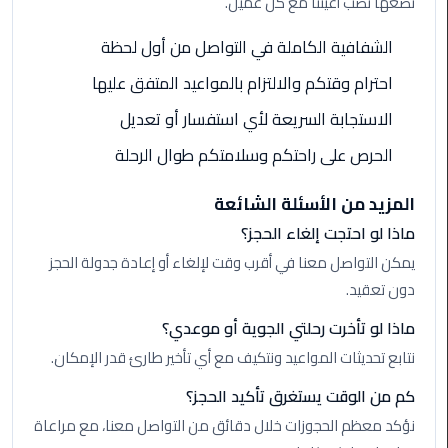
نضعها نصب أعيننا مع كل عميل.
ليموزين
مطار
الشفافية الكاملة في التواصل من أول لحظة
شرم
الشيخ
احترام وقتكم والالتزام بالمواعيد المتفق عليها
الاستجابة السريعة لأي استفسار أو تعديل
ليموزين
مطار
الحرص على راحتكم وسلامتكم طوال الرحلة
القاهرة
الخط
المزيد من الأسئلة الشائعة
الساخن
ماذا لو احتجت إلغاء الحجز؟
يمكن التواصل معنا في أقرب وقت لإلغاء أو إعادة جدولة الحجز
ليموزين
دون تعقيد.
مطار
العاصمة
ماذا لو تأخرت رحلتي الجوية أو موعدي؟
الادارية
نتابع تحديثات المواعيد ونتكيف مع أي تأخير طارئ قدر الإمكان.
ليموزين
كم من الوقت يستغرق تأكيد الحجز؟
مطار
نؤكد معظم الحجوزات خلال دقائق من التواصل معنا، مع مراعاة
القاهرة