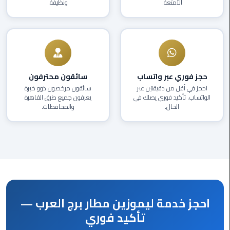
الأمتعة.
ونظيفة.
العرب
دهب
ليموزين
برج
العرب
حجز فوري عبر واتساب
سائقون محترفون
راس
احجز في أقل من دقيقتين عبر
سائقون مرخصون ذوو خبرة
سدر
الواتساب. تأكيد فوري يصلك في
يعرفون جميع طرق القاهرة
الحال.
والمحافظات.
ليموزين
برج
العرب
شرم
الشيخ
ليموزين
احجز خدمة ليموزين مطار برج العرب —
برج
العرب
تأكيد فوري
مرسي