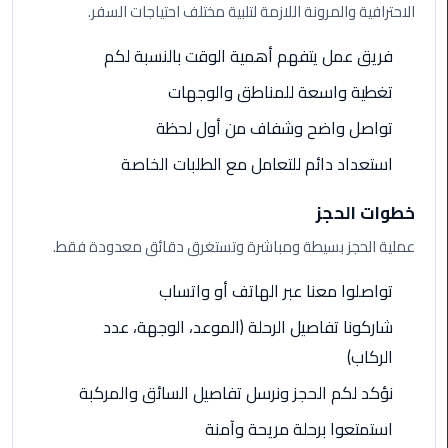
الاحترافية والمرونة اللازمة لتلبية مختلف احتياجات السفر.
ليموزين
فريق عمل يتفهم أهمية الوقت بالنسبة لكم
الاسكندريه
شرم
تغطية واسعة للمناطق والوجهات
الشيخ
تواصل واضح وشفاف من أول لحظة
تاكسي
استعداد دائم للتعامل مع الطلبات الخاصة
مطار
القاهرة
خطوات الحجز
عملية الحجز بسيطة ومباشرة وتستغرق دقائق معدودة فقط.
ليموزين
الاسكندريه
تواصلوا معنا عبر الهاتف أو واتساب
مطروح
شاركونا تفاصيل الرحلة (الموعد، الوجهة، عدد
ليموزين
الركاب)
المطار
نؤكد لكم الحجز ونرسل تفاصيل السائق والمركبة
ليموزين
استمتعوا برحلة مريحة وآمنة
البحر