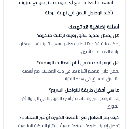
القاهرة
استعداد للتعامل مع أي موقف غير متوقع بمرونة
تأكيد الوصول الآمن في نهاية الرحلة
ليموزين
فيصل
أسئلة إضافية قد تهمك
هل يمكن تحديد سائق بعينه لرحلات متكررة؟
ليموزين
من
يمكن مناقشة هذا الطلب معنا، ونسعى لتلبيته قدر الإمكان
مطار
لراحة العملاء الدائمين.
برج
هل تتوفر الخدمة في أيام العطلات الرسمية؟
العرب
إلى
نعمل خلال معظم الأيام بما في ذلك العطلات، مع أهمية
القاهرة
التنسيق المسبق في هذه الفترات.
ما هي أفضل طريقة للتواصل السريع؟
ليموزين
الهرم
يُعد التواصل عبر واتساب من أسرع الطرق لتلقي الرد والتأكيد
الفوري.
ليموزين
كيف يتم التعامل مع الأمتعة الكبيرة أو غير المعتادة؟
من
مطار
يُفضل إخبارنا بطبيعة الأمتعة مسبقًا لاختيار المركبة المناسبة