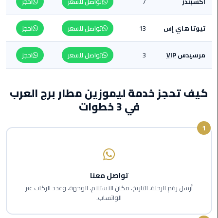
أكسبندر
7
تواصل للسعر
احجز
من
القاهرة
تيوتا هاي إس
13
تواصل للسعر
احجز
الى
مطار
برج
مرسيدس
VIP
3
تواصل للسعر
احجز
العرب
ليموزين
كيف تحجز خدمة ليموزين مطار برج العرب
من
في 3 خطوات
مطار
برج
1
العرب
ايجار
سارات
تواصل معنا
مرسيدس
أرسل رقم الرحلة، التاريخ، مكان الاستلام، الوجهة، وعدد الركاب عبر
الواتساب.
حجز
ليموزين