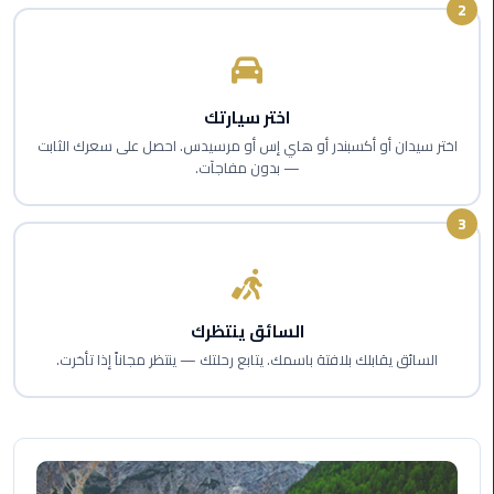
2
اسكندرية
حجز
ليموزين
اختر سيارتك
الساحل
اختر سيدان أو أكسبندر أو هاي إس أو مرسيدس. احصل على سعرك الثابت
الشمالي
— بدون مفاجآت.
حجز
3
ليموزين
العين
السخنة
السائق ينتظرك
حجز
السائق يقابلك بلافتة باسمك. يتابع رحلتك — ينتظر مجاناً إذا تأخرت.
ليموزين
شرم
الشيخ
حجز