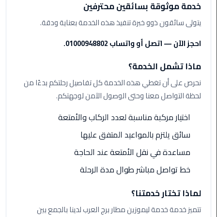
ليموزين
خدمة موثوقة بسائقين محترفين
مرسيدس
يتولى سائقون ذوو خبرة تنفيذ هذه الخدمة بعناية ودقة.
ايجار
بالسائق
احجز الآن — اتصل أو واتساب 01000948802.
فى
مصر
ماذا تشمل الخدمة؟
نحرص على أن تغطي هذه الخدمة كل تفاصيل رحلتكم بدءًا من
ليموزين
مطار
لحظة التواصل معنا وحتى الوصول الآمن لوجهتكم.
العلمين
الجديدة
اختيار مركبة مناسبة لعدد الركاب والأمتعة
سائق يلتزم بالمواعيد المتفق عليها
ليموزين
الاسكندريه
مساعدة في نقل الأمتعة عند الحاجة
الي
خط تواصل مباشر طوال مدة الرحلة
السويس
لماذا تختار خدمتنا؟
تاكسي
المطار
تتميز خدمة خدمة ليموزين مطار برج العرب لدينا بالجمع بين