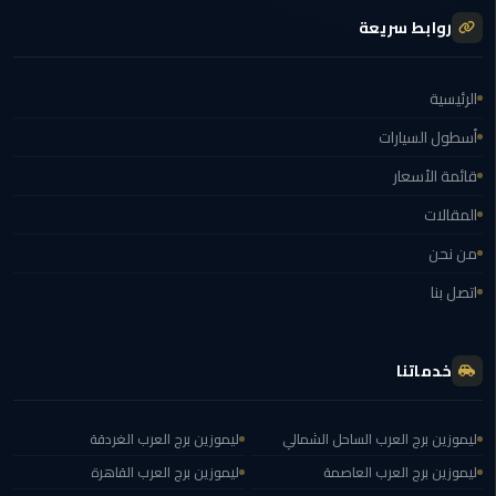
الغردقة
روابط سريعة
ليموزين
شرم
الرئيسية
الشيخ
أسطول السيارات
ليموزين
قائمة الأسعار
مرسي
المقالات
علم
من نحن
ليموزين
اتصل بنا
اسكندرية
ليموزين
خدماتنا
الساحل
الشمالي
ليموزين برج العرب الساحل الشمالي
ليموزين برج العرب الغردقة
خدمة
ليموزين برج العرب العاصمة
ليموزين برج العرب القاهرة
اهلا