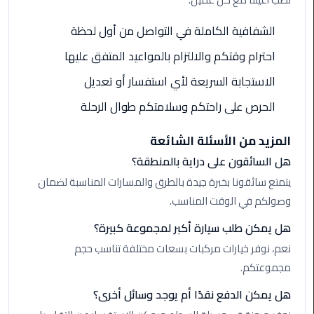
ليموزين
مطار
الشفافية الكاملة في التواصل من أول لحظة
شرم
احترام وقتكم والالتزام بالمواعيد المتفق عليها
الشيخ
الاستجابة السريعة لأي استفسار أو تعديل
ليموزين
الحرص على راحتكم وسلامتكم طوال الرحلة
مطار
القاهرة
المزيد من الأسئلة الشائعة
الخط
الساخن
هل السائقون على دراية بالمنطقة؟
يتمتع سائقونا بخبرة جيدة بالطرق والمسارات المناسبة لضمان
ليموزين
وصولكم في الوقت المناسب.
مطار
العاصمة
هل يمكن طلب سيارة أكبر لمجموعة كبيرة؟
الادارية
نعم، نوفر خيارات مركبات بسعات مختلفة تناسب حجم
مجموعتكم.
ليموزين
مطار
هل يمكن الدفع نقدًا أم يوجد وسائل أخرى؟
القاهرة