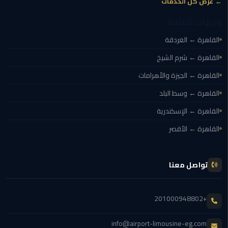
← عرض كل الخدمات
مطار
القاهرة
وجهات شائعة
القاهرة ← الغردقة
ليموزين
القاهرة ← شرم الشيخ
ليموزين
القاهرة ← الجيزة والأهرامات
مرسيدس
القاهرة ← وسط البلد
أسعار
القاهرة ← الإسكندرية
توصيل
القاهرة ← الأقصر
مطار
برج
العرب
تواصل معنا
اسعار
ليموزين
+201000948802
من
مطار
info@airport-limousine-eg.com
القاهرة