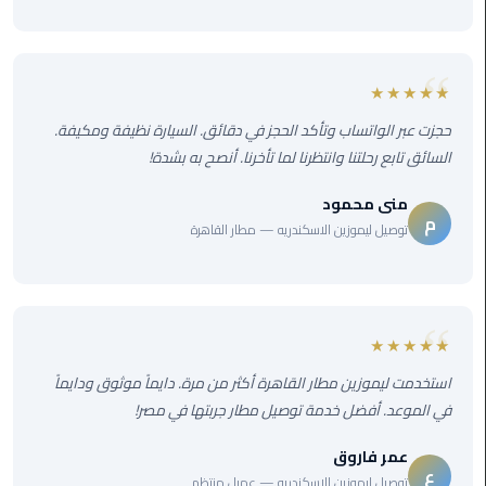
ليموزين
الجيزة
ليموزين
★★★★★
رجال
حجزت عبر الواتساب وتأكد الحجز في دقائق. السيارة نظيفة ومكيفة.
الاعمال
السائق تابع رحلتنا وانتظرنا لما تأخرنا. أنصح به بشدة!
ليموزين
منى محمود
حدائق
م
توصيل ليموزين الاسكندريه — مطار القاهرة
الاهرام
ليموزين
الشيخ
★★★★★
زايد
استخدمت ليموزين مطار القاهرة أكثر من مرة. دايماً موثوق ودايماً
ليموزين
في الموعد. أفضل خدمة توصيل مطار جربتها في مصر!
طنطا
عمر فاروق
ع
ليموزين
توصيل ليموزين الاسكندريه — عميل منتظم