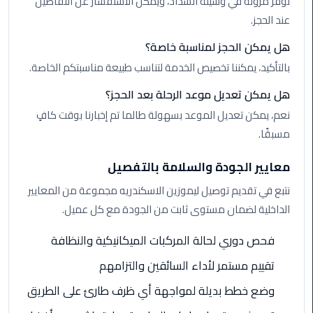
نوفر مرونة في وسيلة السداد، ويمكن الاستفسار عن التفاصيل
الي
عند الحجز.
اسكندرية
هل يمكن الحجز لمناسبة خاصة؟
تاكسي
بالتأكيد، يمكننا تخصيص الخدمة لتناسب طبيعة مناسبتكم الخاصة.
العاصمة
هل يمكن تعديل موعد الرحلة بعد الحجز؟
ليموزين
نعم، يمكن تعديل الموعد بسهولة طالما تم إخبارنا بوقت كافٍ
مطار
مسبقًا.
برج
العرب
معايير الجودة والسلامة بالتفصيل
الدولي
نتبع في تقديم توصيل ليموزين الاسكندريه مجموعة من المعايير
الداخلية لضمان مستوى ثابت من الجودة مع كل عميل.
تاكسي
لندن
فحص دوري لحالة المركبات الميكانيكية والنظافة
ليموزين
تقييم مستمر لأداء السائقين والتزامهم
مطار
وضع خطط بديلة لمواجهة أي ظرف طارئ على الطريق
برج
العرب