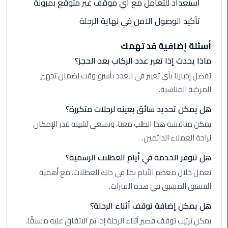
استعداد للتعامل مع أي موقف غير متوقع بمرونة
القاهرة
تأكيد الوصول الآمن في نهاية الرحلة
ليموزين
فيصل
أسئلة إضافية قد تهمك
ماذا يحدث إذا تغير عدد الركاب بعد الحجز؟
ليموزين
يُفضل إخبارنا بأي تغيير في العدد بأسرع وقت لضمان تجهيز
من
مطار
المركبة المناسبة.
برج
هل يمكن تحديد سائق بعينه لرحلات متكررة؟
العرب
إلى
يمكن مناقشة هذا الطلب معنا، ونسعى لتلبيته قدر الإمكان
القاهرة
لراحة العملاء الدائمين.
هل تتوفر الخدمة في أيام العطلات الرسمية؟
ليموزين
نعمل خلال معظم الأيام بما في ذلك العطلات، مع أهمية
الهرم
التنسيق المسبق في هذه الفترات.
ليموزين
هل يمكن إضافة توقف أثناء الرحلة؟
من
يمكن ترتيب توقف قصير أثناء الرحلة إذا تم الاتفاق عليه مسبقًا.
مطار