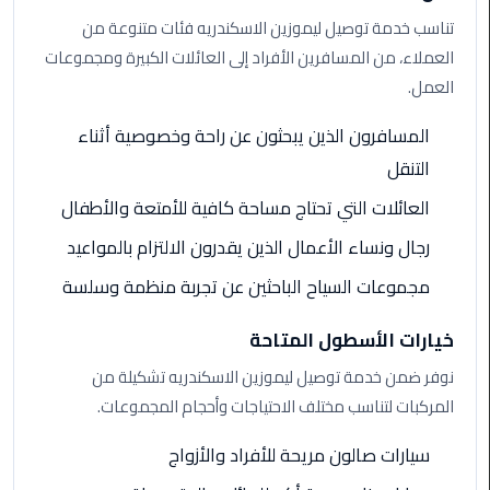
تناسب خدمة توصيل ليموزين الاسكندريه فئات متنوعة من
ليموزين
العملاء، من المسافرين الأفراد إلى العائلات الكبيرة ومجموعات
مطار
العمل.
برج
العرب
المسافرون الذين يبحثون عن راحة وخصوصية أثناء
التنقل
ليموزين
العائلات التي تحتاج مساحة كافية للأمتعة والأطفال
المطار
الخط
رجال ونساء الأعمال الذين يقدرون الالتزام بالمواعيد
الساخن
مجموعات السياح الباحثين عن تجربة منظمة وسلسة
ليموزين
مطار
خيارات الأسطول المتاحة
العلمين
نوفر ضمن خدمة توصيل ليموزين الاسكندريه تشكيلة من
المركبات لتناسب مختلف الاحتياجات وأحجام المجموعات.
ليموزين
توصيل
سيارات صالون مريحة للأفراد والأزواج
المطار