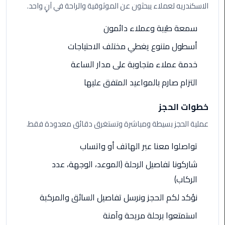
الاسكندريه لعملاء يبحثون عن الموثوقية والراحة في آنٍ واحد.
ليموزين
سمعة طيبة وعملاء دائمون
الاسكندريه
شرم
أسطول متنوع يغطي مختلف الاحتياجات
الشيخ
خدمة عملاء متجاوبة على مدار الساعة
تاكسي
التزام صارم بالمواعيد المتفق عليها
مطار
القاهرة
خطوات الحجز
عملية الحجز بسيطة ومباشرة وتستغرق دقائق معدودة فقط.
ليموزين
الاسكندريه
تواصلوا معنا عبر الهاتف أو واتساب
مطروح
شاركونا تفاصيل الرحلة (الموعد، الوجهة، عدد
ليموزين
الركاب)
المطار
نؤكد لكم الحجز ونرسل تفاصيل السائق والمركبة
ليموزين
استمتعوا برحلة مريحة وآمنة
البحر