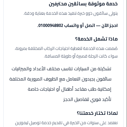
ليموزين
خدمة موثوقة بسائقين محترفين
مرسيدس
يتولى سائقون ذوو خبرة تنفيذ هذه الخدمة بعناية ودقة.
ايجار
بالسائق
احجز الآن — اتصل أو واتساب 01000948802.
فى
مصر
ماذا تشمل الخدمة؟
صُممت هذه الخدمة لتغطية احتياجات الركاب المختلفة بمرونة،
ليموزين
مطار
سواء كانت الرحلة قصيرة أو طويلة المسافة.
العلمين
الجديدة
تشكيلة من السيارات تناسب مختلف الأعداد والميزانيات
سائقون يجيدون التعامل مع الظروف المرورية المختلفة
ليموزين
الاسكندريه
إمكانية طلب مقاعد أطفال أو احتياجات خاصة
الي
تأكيد فوري لتفاصيل الحجز
السويس
لماذا تختار خدمتنا؟
تاكسي
المطار
نعتمد على سنوات من الخبرة في تقديم خدمة توصيل ليموزين