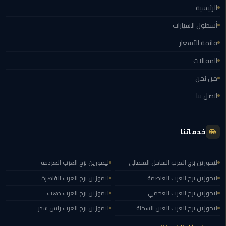
الغردقة
الرئيسية
أسطول السيارات
ليموزين
شرم
قائمة الأسعار
الشيخ
المقالات
ليموزين
من نحن
مرسي
اتصل بنا
علم
ليموزين
خدماتنا
اسكندرية
ليموزين
ليموزين برج العرب الساحل الشمالي
ليموزين برج العرب الغردقة
الساحل
ليموزين برج العرب العاصمة
ليموزين برج العرب القاهرة
الشمالي
ليموزين برج العرب العجمي
ليموزين برج العرب دهب
ليموزين برج العرب العين السخنة
ليموزين برج العرب راس سدر
خدمة
اهلا