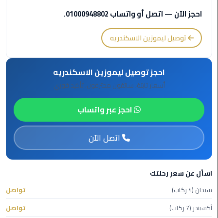
برج
احجز الآن — اتصل أو واتساب 01000948802.
العرب
الى
توصيل ليموزين الاسكندريه
الساحل
الشمالي
احجز توصيل ليموزين الاسكندريه
ليموزين
الفيوم
أسعار ثابتة، سائقون محترفون، تأكيد فوري
احجز عبر واتساب
مطار
القاهرة
ليموزين
اتصل الآن
ليموزين
دهب
اسأل عن سعر رحلتك
سيدان (4 ركاب)
تواصل
مكاتب
ليموزين
أكسبندر (7 ركاب)
تواصل
الاسكندرية