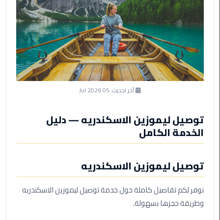
ليموزين
مرسى
مطروح
حجز
ليموزين
مطار
سفنكس
آخر تحديث:
05 Jul 2026
خدمة
ليموزين
توصيل ليموزين الاسكندريه — دليل
الغردقة
الخدمة الكامل
ليموزين
توصيل ليموزين الاسكندريه
دهب
الى
القاهرة
نوفر لكم تفاصيل كاملة حول خدمة توصيل ليموزين الاسكندريه
والعكس
وطريقة حجزها بسهولة.