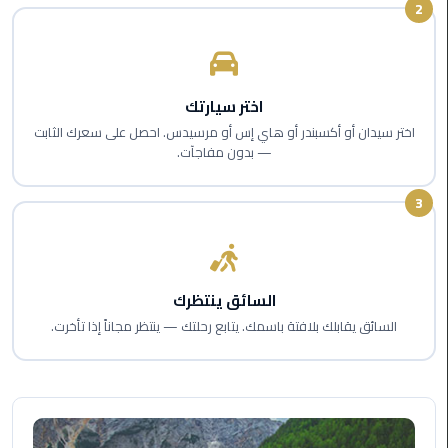
2
اسكندرية
حجز
ليموزين
اختر سيارتك
الساحل
اختر سيدان أو أكسبندر أو هاي إس أو مرسيدس. احصل على سعرك الثابت
الشمالي
— بدون مفاجآت.
حجز
3
ليموزين
العين
السخنة
السائق ينتظرك
حجز
السائق يقابلك بلافتة باسمك. يتابع رحلتك — ينتظر مجاناً إذا تأخرت.
ليموزين
شرم
الشيخ
حجز