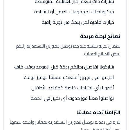
سيارات ذات سعة أكبر للعائلات المتوسطة
ليموزين
ميكروباصات لمجموعات العمل أو السياحة
مطار
خيارات فاخرة لمن يبحث عن تجربة راقية
مرسي
مطروح
نصائح لرحلة مريحة
ليموزين
لضمان تجربة سلسة عند حجز توصيل ليموزين الاسكندريه، إليكم
مطار
بعض النصائح العملية.
اكتوبر
شاركونا تفاصيل رحلتكم بدقة قبل الموعد بوقت كافٍ
ليموزين
احرصوا على تجهيز أمتعتكم مسبقًا لتوفير الوقت
مطار
الغردقة
أخبرونا بأي احتياجات خاصة كمقاعد الأطفال
تواصلوا معنا فور حدوث أي تغيير في الخطة
ليموزين
مطار
التزامنا تجاه عملائنا
القاهرة
أسعار
نلتزم في تقديم توصيل ليموزين الاسكندريه بمعايير واضحة نضعها
نصب أعيننا مع كل عميل.