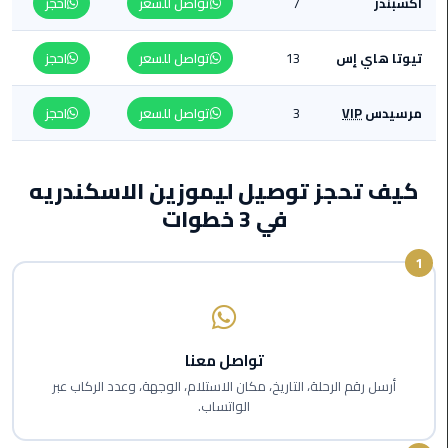
أكسبندر
7
تواصل للسعر
احجز
من
القاهرة
تيوتا هاي إس
13
تواصل للسعر
احجز
الى
مطار
برج
مرسيدس
VIP
3
تواصل للسعر
احجز
العرب
ليموزين
كيف تحجز توصيل ليموزين الاسكندريه
من
في 3 خطوات
مطار
برج
1
العرب
ايجار
سارات
تواصل معنا
مرسيدس
أرسل رقم الرحلة، التاريخ، مكان الاستلام، الوجهة، وعدد الركاب عبر
الواتساب.
حجز
ليموزين