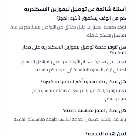
الأحمر
أسئلة شائعة عن توصيل ليموزين الاسكندريه
من
كم من الوقت يستغرق تأكيد الحجز؟
مطار
القاهرة
نؤكد معظم الحجوزات خلال دقائق من التواصل معنا، مع مراعاة
تفاصيل رحلتكم كاملة.
ليموزين
هل تتوفر خدمة توصيل ليموزين الاسكندريه على مدار
مطار
الساعة؟
القاهرة
نعمل على تغطية معظم الأوقات، وننصح بالتواصل المسبق
لضمان توفر السيارة المناسبة في موعدكم بالتحديد.
ليموزين
السخنة
هل يمكن طلب سيارة أكبر لمجموعة كبيرة؟
نعم، نوفر خيارات مركبات بسعات مختلفة تناسب حجم
ليموزين
مجموعتكم.
مطار
سفنكس
هل يمكن الحجز لمناسبة خاصة؟
بالتأكيد، يمكننا تخصيص الخدمة لتناسب طبيعة مناسبتكم الخاصة.
ليموزين
القاهرة
لمن هذه الخدمة؟
اسكندرية