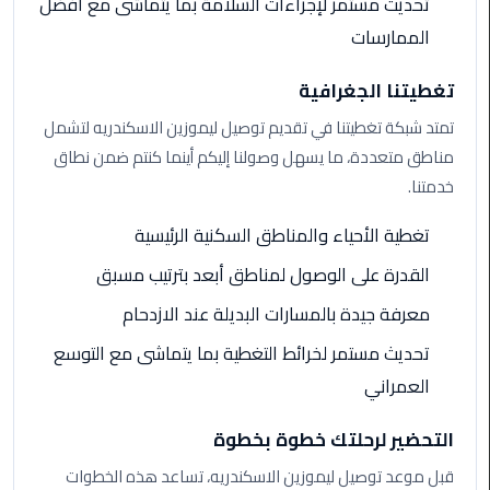
تحديث مستمر لإجراءات السلامة بما يتماشى مع أفضل
الي
الممارسات
مرسي
مطروح
تغطيتنا الجغرافية
تاكسي
تمتد شبكة تغطيتنا في تقديم توصيل ليموزين الاسكندريه لتشمل
اسكندريه
مناطق متعددة، ما يسهل وصولنا إليكم أينما كنتم ضمن نطاق
خدمتنا.
ليموزين
مطار
تغطية الأحياء والمناطق السكنية الرئيسية
برج
القدرة على الوصول لمناطق أبعد بترتيب مسبق
العرب
والإسكندرية
معرفة جيدة بالمسارات البديلة عند الازدحام
تحديث مستمر لخرائط التغطية بما يتماشى مع التوسع
ليموزين
دمياط
العمراني
التحضير لرحلتك خطوة بخطوة
ليموزين
من
قبل موعد توصيل ليموزين الاسكندريه، تساعد هذه الخطوات
الاسكندرية