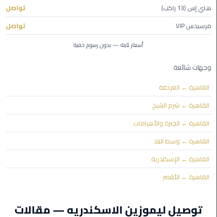
هاي إس (13 راكب)
تواصل
ليموزين
مرسيدس VIP
تواصل
مايو
أسعار ثابتة — بدون رسوم خفية
ليموزين
حلوان
وجهات شائعة
القاهرة ← الغردقة
ليموزين
الإسماعيلية
القاهرة ← شرم الشيخ
القاهرة ← الجيزة والأهرامات
ليموزين
المنوفية
القاهرة ← وسط البلد
القاهرة ← الإسكندرية
ليموزين
البحيرة
القاهرة ← الأقصر
ليموزين
توصيل ليموزين الاسكندريه — مقالات
بلطيم