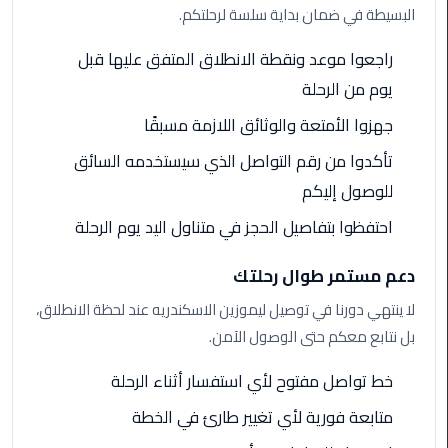
البسيطة في ضمان بداية سلسة لرحلتكم.
الى
مطار
راجعوا موعد ونقطة الانطلاق المتفق عليها قبل
القاهرة
يوم من الرحلة
ليموزين
جهزوا الأمتعة والوثائق اللازمة مسبقًا
الدقي
تأكدوا من رقم التواصل الذي سيستخدمه السائق
للوصول إليكم
ليموزين
من
احتفظوا بتفاصيل الحجز في متناول اليد يوم الرحلة
القاهرة
للاسكندرية
دعم مستمر طوال رحلتك
لا ينتهي دورنا في توصيل ليموزين الاسكندريه عند لحظة الانطلاق،
ليموزين
العجوزه
بل نتابع معكم حتى الوصول الآمن.
خط تواصل مفتوح لأي استفسار أثناء الرحلة
ليموزين
من
متابعة فورية لأي تغيير طارئ في الخطة
مطار