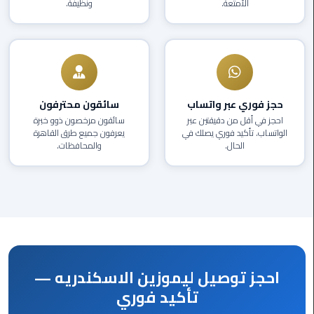
الأمتعة.
ونظيفة.
العرب
دهب
ليموزين
برج
العرب
حجز فوري عبر واتساب
سائقون محترفون
راس
احجز في أقل من دقيقتين عبر
سائقون مرخصون ذوو خبرة
سدر
الواتساب. تأكيد فوري يصلك في
يعرفون جميع طرق القاهرة
الحال.
والمحافظات.
ليموزين
برج
العرب
شرم
الشيخ
ليموزين
احجز توصيل ليموزين الاسكندريه —
برج
العرب
تأكيد فوري
مرسي