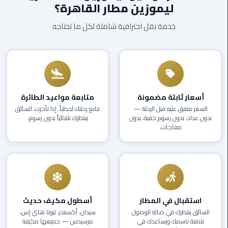
ليموزين مطار القاهرة؟
EN
ليموزين
خدمة نقل احترافية شاملة لكل ما تحتاجه
AR
برج
العرب
العين
السخنة
ليموزين
أسعار ثابتة مضمونة
متابعة مواعيد الطائرة
برج
السعر متفق عليه قبل الرحلة —
نتابع رحلتك لحظياً. إذا تأخرت، السائق
العرب
بدون عداد، بدون رسوم خفية، بدون
ينتظرك تلقائياً بدون رسوم.
الغردقة
مفاجآت.
ليموزين
برج
العرب
القاهرة
استقبال في المطار
أسطول مكيف حديث
ليموزين
السائق ينتظرك في صالة الوصول
سيدان، أكسبندر، تيوتا هاي إس،
بلافتة باسمك ويساعدك في
مرسيدس — جميعها مكيفة
برج