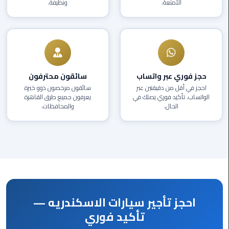
الأمتعة.
ونظيفة.
العرب
دهب
ليموزين
برج
العرب
حجز فوري عبر واتساب
سائقون محترفون
راس
احجز في أقل من دقيقتين عبر
سائقون مرخصون ذوو خبرة
سدر
الواتساب. تأكيد فوري يصلك في
يعرفون جميع طرق القاهرة
الحال.
والمحافظات.
ليموزين
برج
العرب
شرم
الشيخ
ليموزين
احجز تأجير سيارات الاسكندريه —
برج
العرب
تأكيد فوري
مرسي