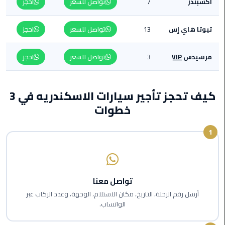
أكسبندر
7
تواصل للسعر
احجز
من
القاهرة
تيوتا هاي إس
13
تواصل للسعر
احجز
الى
مطار
برج
مرسيدس
VIP
3
تواصل للسعر
احجز
العرب
ليموزين
كيف تحجز تأجير سيارات الاسكندريه في 3
من
خطوات
مطار
برج
1
العرب
ايجار
سارات
تواصل معنا
مرسيدس
أرسل رقم الرحلة، التاريخ، مكان الاستلام، الوجهة، وعدد الركاب عبر
الواتساب.
حجز
ليموزين