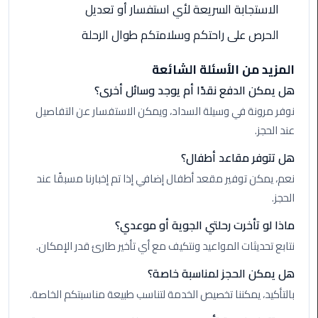
ليموزين
الاستجابة السريعة لأي استفسار أو تعديل
مطار
الحرص على راحتكم وسلامتكم طوال الرحلة
شرم
الشيخ
المزيد من الأسئلة الشائعة
هل يمكن الدفع نقدًا أم يوجد وسائل أخرى؟
ليموزين
مطار
نوفر مرونة في وسيلة السداد، ويمكن الاستفسار عن التفاصيل
القاهرة
عند الحجز.
الخط
هل تتوفر مقاعد أطفال؟
الساخن
نعم، يمكن توفير مقعد أطفال إضافي إذا تم إخبارنا مسبقًا عند
ليموزين
الحجز.
مطار
ماذا لو تأخرت رحلتي الجوية أو موعدي؟
العاصمة
الادارية
نتابع تحديثات المواعيد ونتكيف مع أي تأخير طارئ قدر الإمكان.
هل يمكن الحجز لمناسبة خاصة؟
ليموزين
بالتأكيد، يمكننا تخصيص الخدمة لتناسب طبيعة مناسبتكم الخاصة.
مطار
القاهرة