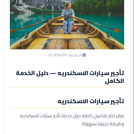
ليموزين
مرسى
مطروح
حجز
ليموزين
مطار
سفنكس
آخر تحديث:
05 Jul 2026
خدمة
ليموزين
تأجير سيارات الاسكندريه — دليل الخدمة
الغردقة
الكامل
ليموزين
تأجير سيارات الاسكندريه
دهب
الى
القاهرة
نوفر لكم تفاصيل كاملة حول خدمة تأجير سيارات الاسكندريه
والعكس
وطريقة حجزها بسهولة.