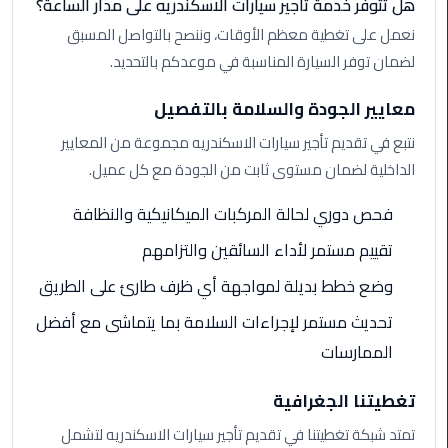
هل تتوفر خدمة تأجير سيارات الاسكندريه على مدار الساعة؟
الي
نعمل على تغطية معظم الأوقات، وننصح بالتواصل المسبق
اسكندرية
لضمان توفر السيارة المناسبة في موعدكم بالتحديد.
تاكسي
معايير الجودة والسلامة بالتفصيل
العاصمة
نتبع في تقديم تأجير سيارات الاسكندريه مجموعة من المعايير
ليموزين
الداخلية لضمان مستوى ثابت من الجودة مع كل عميل.
مطار
برج
فحص دوري لحالة المركبات الميكانيكية والنظافة
العرب
تقييم مستمر لأداء السائقين والتزامهم
الدولي
وضع خطط بديلة لمواجهة أي ظرف طارئ على الطريق
تاكسي
تحديث مستمر لإجراءات السلامة بما يتماشى مع أفضل
لندن
الممارسات
ليموزين
مطار
تغطيتنا الجغرافية
برج
تمتد شبكة تغطيتنا في تقديم تأجير سيارات الاسكندريه لتشمل
العرب