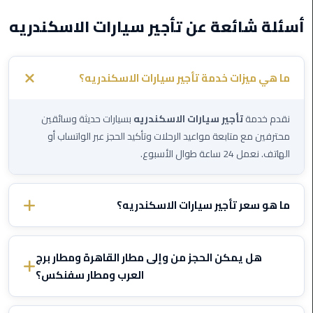
ليموزين
أسئلة شائعة عن تأجير سيارات الاسكندريه
اون
لاين
ما هي ميزات خدمة تأجير سيارات الاسكندريه؟
ليموزين
الشروق
نقدم خدمة
تأجير سيارات الاسكندريه
بسيارات حديثة وسائقين
ليموزين
محترفين مع متابعة مواعيد الرحلات وتأكيد الحجز عبر الواتساب أو
مدينتي
الهاتف. نعمل 24 ساعة طوال الأسبوع.
ليموزين
الرحاب
ما هو سعر تأجير سيارات الاسكندريه؟
سعر
تأجير سيارات الاسكندريه
يختلف حسب الوجهة ونوع السيارة.
ليموزين
تواصل معنا عبر الواتساب وأخبرنا بتفاصيل رحلتك وسنرسل لك سعراً ثابتاً
التجمع
هل يمكن الحجز من وإلى مطار القاهرة ومطار برج
مؤكداً فوراً — بدون رسوم خفية.
الخامس
العرب ومطار سفنكس؟
نعم، نقدم
تاكسي مطار القاهرة
وليموزين المطار من وإلى مطار
ليموزين