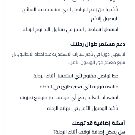
الى
تأكدوا من رقم التواصل الذي سيستخدمه السائق
مطار
للوصول إليكم
القاهرة
احتفظوا بتفاصيل الحجز في متناول اليد يوم الرحلة
ليموزين
الدقي
دعم مستمر طوال رحلتك
لا ينتهي دورنا في تأجير سيارات الاسكندريه عند لحظة الانطلاق، بل
ليموزين
نتابع معكم حتى الوصول الآمن.
من
القاهرة
خط تواصل مفتوح لأي استفسار أثناء الرحلة
للاسكندرية
متابعة فورية لأي تغيير طارئ في الخطة
ليموزين
استعداد للتعامل مع أي موقف غير متوقع بمرونة
العجوزه
تأكيد الوصول الآمن في نهاية الرحلة
ليموزين
أسئلة إضافية قد تهمك
من
مطار
هل يمكن إضافة توقف أثناء الرحلة؟