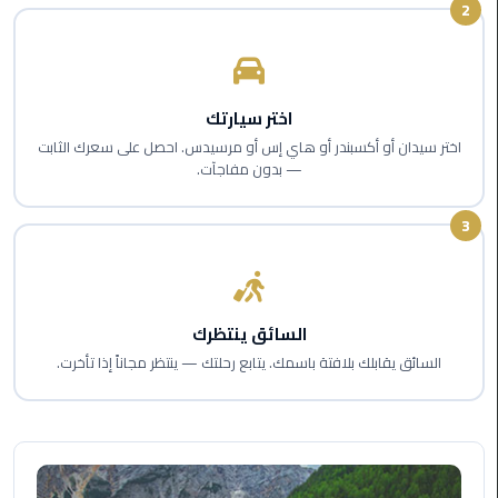
2
اسكندرية
حجز
ليموزين
اختر سيارتك
الساحل
اختر سيدان أو أكسبندر أو هاي إس أو مرسيدس. احصل على سعرك الثابت
الشمالي
— بدون مفاجآت.
حجز
3
ليموزين
العين
السخنة
السائق ينتظرك
حجز
السائق يقابلك بلافتة باسمك. يتابع رحلتك — ينتظر مجاناً إذا تأخرت.
ليموزين
شرم
الشيخ
حجز