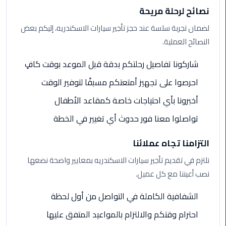
نصائح لرحلة مريحة
ليموزين
مطار
لضمان تجربة سلسة عند حجز تأجير سيارات الاسكندريه، إليكم بعض
مرسي
النصائح العملية.
مطروح
شاركونا تفاصيل رحلتكم بدقة قبل الموعد بوقت كافٍ
ليموزين
احرصوا على تجهيز أمتعتكم مسبقًا لتوفير الوقت
مطار
اكتوبر
أخبرونا بأي احتياجات خاصة كمقاعد الأطفال
تواصلوا معنا فور حدوث أي تغيير في الخطة
ليموزين
مطار
التزامنا تجاه عملائنا
الغردقة
نلتزم في تقديم تأجير سيارات الاسكندريه بمعايير واضحة نضعها
ليموزين
نصب أعيننا مع كل عميل.
مطار
القاهرة
الشفافية الكاملة في التواصل من أول لحظة
أسعار
احترام وقتكم والالتزام بالمواعيد المتفق عليها