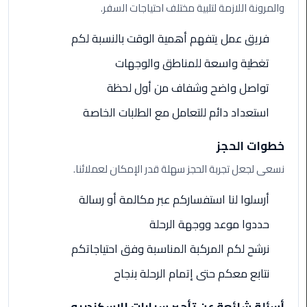
والمرونة اللازمة لتلبية مختلف احتياجات السفر.
ليموزين
فريق عمل يتفهم أهمية الوقت بالنسبة لكم
الاسكندريه
شرم
تغطية واسعة للمناطق والوجهات
الشيخ
تواصل واضح وشفاف من أول لحظة
تاكسي
استعداد دائم للتعامل مع الطلبات الخاصة
مطار
القاهرة
خطوات الحجز
نسعى لجعل تجربة الحجز سهلة قدر الإمكان لعملائنا.
ليموزين
الاسكندريه
أرسلوا لنا استفساركم عبر مكالمة أو رسالة
مطروح
حددوا موعد ووجهة الرحلة
ليموزين
نرشح لكم المركبة المناسبة وفق احتياجاتكم
المطار
نتابع معكم حتى إتمام الرحلة بنجاح
ليموزين
البحر