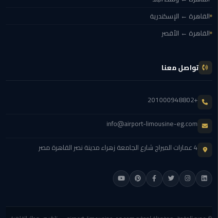
مطار
القاهرة ← الإسكندرية
القاهرة
القاهرة ← الأقصر
ليموزين
ليموزين
تواصل معنا
مرسيدس
+201000948802
أسعار
توصيل
info@airport-limousine-eg.com
مطار
برج
4 عمارات الميراج شارع الجامعة زهراء مدينة نصر القاهرة مصر
العرب
اسعار
ليموزين
من
مطار
القاهرة