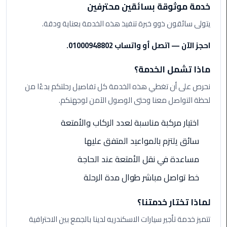
ليموزين
خدمة موثوقة بسائقين محترفين
مرسيدس
يتولى سائقون ذوو خبرة تنفيذ هذه الخدمة بعناية ودقة.
ايجار
بالسائق
احجز الآن — اتصل أو واتساب 01000948802.
فى
مصر
ماذا تشمل الخدمة؟
نحرص على أن تغطي هذه الخدمة كل تفاصيل رحلتكم بدءًا من
ليموزين
مطار
لحظة التواصل معنا وحتى الوصول الآمن لوجهتكم.
العلمين
الجديدة
اختيار مركبة مناسبة لعدد الركاب والأمتعة
سائق يلتزم بالمواعيد المتفق عليها
ليموزين
الاسكندريه
مساعدة في نقل الأمتعة عند الحاجة
الي
خط تواصل مباشر طوال مدة الرحلة
السويس
لماذا تختار خدمتنا؟
تاكسي
المطار
تتميز خدمة تأجير سيارات الاسكندريه لدينا بالجمع بين الاحترافية