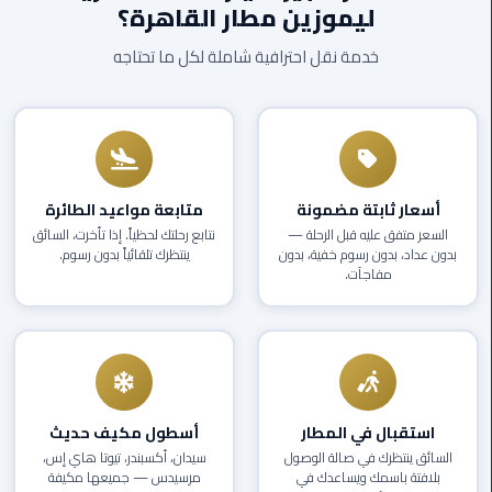
ليموزين مطار القاهرة؟
EN
ليموزين
خدمة نقل احترافية شاملة لكل ما تحتاجه
AR
برج
العرب
العين
السخنة
ليموزين
أسعار ثابتة مضمونة
متابعة مواعيد الطائرة
برج
السعر متفق عليه قبل الرحلة —
نتابع رحلتك لحظياً. إذا تأخرت، السائق
العرب
بدون عداد، بدون رسوم خفية، بدون
ينتظرك تلقائياً بدون رسوم.
الغردقة
مفاجآت.
ليموزين
برج
العرب
القاهرة
استقبال في المطار
أسطول مكيف حديث
ليموزين
السائق ينتظرك في صالة الوصول
سيدان، أكسبندر، تيوتا هاي إس،
بلافتة باسمك ويساعدك في
مرسيدس — جميعها مكيفة
برج