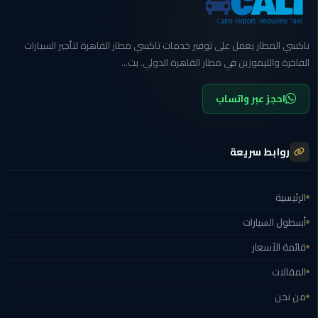
المنصورة
تاكسي المطار يعمل على توفير خدمات تاكسي مطار القاهرة لتأجير السيارات
ليموزين
الفاخرة والليموزين في مطار القاهرة الدولي. يت...
كفر
الشيخ
احجز عبر واتساب
ليموزين
المحلة
الكبرى
روابط سريعة
ليموزين
الرئيسية
السويس
أسطول السيارات
ليموزين
قائمة الأسعار
العين
السخنة
المقالات
من نحن
ليموزين