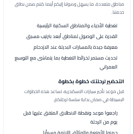
مناطق متعددة، ما يسهل وصولنا إليكم أينما كنتم ضمن نطاق
الي
خدمتنا.
مرسي
مطروح
تغطية الأحياء والمناطق السكنية الرئيسية
تاكسي
القدرة على الوصول لمناطق أبعد بترتيب مسبق
اسكندريه
معرفة جيدة بالمسارات البديلة عند الازدحام
ليموزين
تحديث مستمر لخرائط التغطية بما يتماشى مع التوسع
مطار
العمراني
برج
العرب
التحضير لرحلتك خطوة بخطوة
والإسكندرية
قبل موعد تأجير سيارات الاسكندريه، تساعد هذه الخطوات
ليموزين
البسيطة في ضمان بداية سلسة لرحلتكم.
دمياط
راجعوا موعد ونقطة الانطلاق المتفق عليها قبل
ليموزين
يوم من الرحلة
من
جهزوا الأمتعة والوثائق اللازمة مسبقًا
الاسكندرية