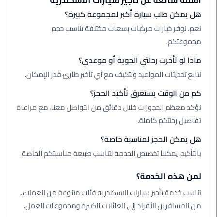
أسئلة شائعة عن تأجير سيارات الاسكندريه
الأحمر
هل يمكن طلب سيارة أكبر لمجموعة كبيرة؟
من
نعم، نوفر خيارات مركبات بسعات مختلفة تناسب حجم
مطار
القاهرة
مجموعتكم.
ماذا لو تأخرت رحلتي الجوية أو موعدي؟
ليموزين
نتابع تحديثات المواعيد ونتكيف مع أي تأخير طارئ قدر الإمكان.
مطار
القاهرة
كم من الوقت يستغرق تأكيد الحجز؟
نؤكد معظم الحجوزات خلال دقائق من التواصل معنا، مع مراعاة
ليموزين
تفاصيل رحلتكم كاملة.
السخنة
هل يمكن الحجز لمناسبة خاصة؟
ليموزين
بالتأكيد، يمكننا تخصيص الخدمة لتناسب طبيعة مناسبتكم الخاصة.
مطار
سفنكس
لمن هذه الخدمة؟
تناسب خدمة تأجير سيارات الاسكندريه فئات متنوعة من العملاء،
ليموزين
القاهرة
من المسافرين الأفراد إلى العائلات الكبيرة ومجموعات العمل.
اسكندرية