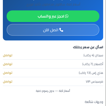
برج
أسعار ثابتة، سائقون محترفون، تأكيد فوري
العرب
الى
احجز عبر واتساب
الساحل
الشمالي
اتصل الآن
ليموزين
الفيوم
اسأل عن سعر رحلتك
مطار
سيدان (4 ركاب)
تواصل
القاهرة
ليموزين
أكسبندر (7 ركاب)
تواصل
هاي إس (13 راكب)
تواصل
ليموزين
دهب
مرسيدس VIP
تواصل
أسعار ثابتة — بدون رسوم خفية
مكاتب
ليموزين
وجهات شائعة
الاسكندرية