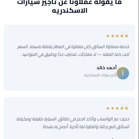
ما يقوله عملاؤنا عن تأجير سيارات
الاسكندريه
ليموزين
مصر
الجديدة
★★★★★
ليموزين
خدمة ممتازة! السائق كان منتظرنا في المطار بلافتة باسمنا. السعر
مدينة
ثابت كما اتفقنا — لا مفاجآت. محترف جداً ودقيق في المواعيد.
نصر
أحمد خالد
أ
ليموزين
تأجير سيارات الاسكندريه
القاهرة
ليموزين
مصر
★★★★★
حجزت عبر الواتساب وتأكد الحجز في دقائق. السيارة نظيفة ومكيفة.
ليموزين
السائق تابع رحلتنا وانتظرنا لما تأخرنا. أنصح به بشدة!
العجمي