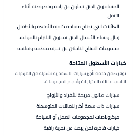
المسافرون الذين يبحثون عن راحة وخصوصية أثناء
ليموزين
التنقل
مطار
العائلات التي تحتاج مساحة كافية للأمتعة والأطفال
برج
العرب
رجال ونساء الأعمال الذين يقدرون الالتزام بالمواعيد
مجموعات السياح الباحثين عن تجربة منظمة وسلسة
ليموزين
المطار
خيارات الأسطول المتاحة
الخط
الساخن
نوفر ضمن خدمة تأجير سيارات الاسكندريه تشكيلة من المركبات
لتناسب مختلف الاحتياجات وأحجام المجموعات.
ليموزين
مطار
سيارات صالون مريحة للأفراد والأزواج
العلمين
سيارات ذات سعة أكبر للعائلات المتوسطة
ليموزين
ميكروباصات لمجموعات العمل أو السياحة
توصيل
خيارات فاخرة لمن يبحث عن تجربة راقية
المطار