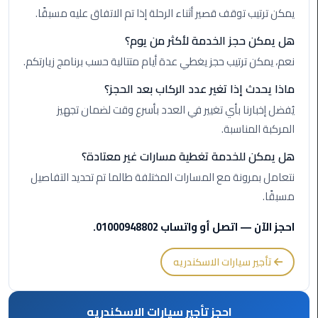
القاهرة
يمكن ترتيب توقف قصير أثناء الرحلة إذا تم الاتفاق عليه مسبقًا.
ليموزين
هل يمكن حجز الخدمة لأكثر من يوم؟
فيصل
نعم، يمكن ترتيب حجز يغطي عدة أيام متتالية حسب برنامج زيارتكم.
ماذا يحدث إذا تغير عدد الركاب بعد الحجز؟
ليموزين
من
يُفضل إخبارنا بأي تغيير في العدد بأسرع وقت لضمان تجهيز
مطار
المركبة المناسبة.
برج
هل يمكن للخدمة تغطية مسارات غير معتادة؟
العرب
إلى
نتعامل بمرونة مع المسارات المختلفة طالما تم تحديد التفاصيل
القاهرة
مسبقًا.
ليموزين
احجز الآن — اتصل أو واتساب 01000948802.
الهرم
تأجير سيارات الاسكندريه
ليموزين
من
مطار
احجز تأجير سيارات الاسكندريه